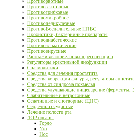
Противорвотные
Противозачаточные
Противогрибковые
Противомикробное
Противопедикулезные
ПротивоВоспалительные НПВС
Пробиотики, бактерийные препараты
Противодиабетические
Противоастматические
Противовирусные
Ранозаживляющие, повыш регенерацию
Регуляторы эректильной дисфункции
Спазмолитики
Средства для лечения простатита
Средства коррекции фигуры, регуляторы аппетита
Средства от синдрома похмелья
Средства улучшающие пищеварение (ферменты...)
Слабительные и ветрогонные
Седативные и снотворные (ЦНС)
Сердечно-сосудистые
Лечение полости рта
ЛОР органы
Горло
Ухо
Нос