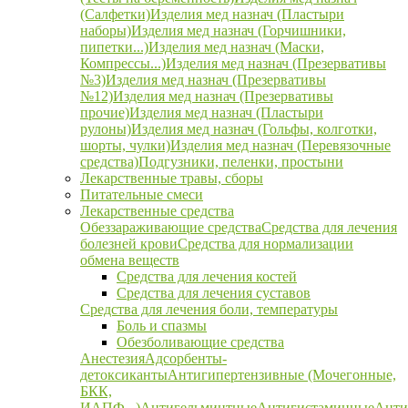
(Салфетки)
Изделия мед назнач (Пластыри
наборы)
Изделия мед назнач (Горчишники,
пипетки...)
Изделия мед назнач (Маски,
Компрессы...)
Изделия мед назнач (Презервативы
№3)
Изделия мед назнач (Презервативы
№12)
Изделия мед назнач (Презервативы
прочие)
Изделия мед назнач (Пластыри
рулоны)
Изделия мед назнач (Гольфы, колготки,
шорты, чулки)
Изделия мед назнач (Перевязочные
средства)
Подгузники, пеленки, простыни
Лекарственные травы, сборы
Питательные смеси
Лекарственные средства
Обеззараживающие средства
Средства для лечения
болезней крови
Средства для нормализации
обмена веществ
Средства для лечения костей
Средства для лечения суставов
Средства для лечения боли, температуры
Боль и спазмы
Обезболивающие средства
Анестезия
Адсорбенты-
детоксиканты
Антигипертензивные (Мочегонные,
БКК,
ИАПФ...)
Антигельминтные
Антигистаминные
Анти