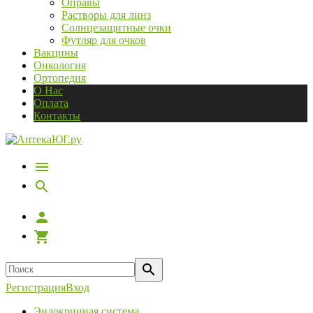
Оправы
Растворы для линз
Солнцезащитные очки
Футляр для очков
Вакцины
Онкология
Ортопедия
О Нас
Оплата
Контакты
Регистрация
Вход
Эндокринная система