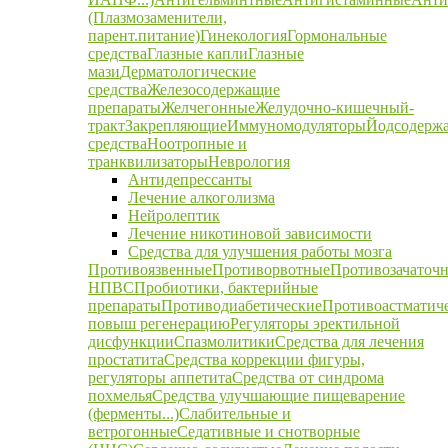
(Плазмозаменители,
парент.питание)
Гинекология
Гормональные
средства
Глазные капли
Глазные
мази
Дерматологические
средства
Железосодержащие
препараты
Желчегонные
Желудочно-кишечный-
тракт
Закрепляющие
Иммуномодуляторы
Йодсодерж
средства
Ноотропные и
транквилизаторы
Неврология
Антидепрессанты
Лечение алкоголизма
Нейролептик
Лечение никотиновой зависимости
Средства для улучшения работы мозга
Противоязвенные
Противорвотные
Противозачаточ
НПВС
Пробиотики, бактерийные
препараты
Противодиабетические
Противоастматич
повыш регенерацию
Регуляторы эректильной
дисфункции
Спазмолитики
Средства для лечения
простатита
Средства коррекции фигуры,
регуляторы аппетита
Средства от синдрома
похмелья
Средства улучшающие пищеварение
(ферменты...)
Слабительные и
ветрогонные
Седативные и снотворные