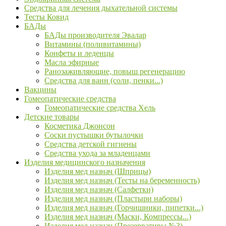
Средства для лечения дыхательной системы
Тесты Ковид
БАДы
БАДы производителя Эвалар
Витамины (поливитамины)
Конфеты и леденцы
Масла эфирные
Ранозаживляющие, повыш регенерацию
Средства для ванн (соли, пенки...)
Вакцины
Гомеопатические средства
Гомеопатические средства Хель
Детские товары
Косметика Джонсон
Соски пустышки бутылочки
Средства детской гигиены
Средства ухода за младенцами
Изделия медицинского назначения
Изделия мед назнач (Шприцы)
Изделия мед назнач (Тесты на беременность)
Изделия мед назнач (Салфетки)
Изделия мед назнач (Пластыри наборы)
Изделия мед назнач (Горчишники, пипетки...)
Изделия мед назнач (Маски, Компрессы...)
Изделия мед назнач (Презервативы №3)