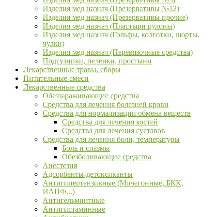
Изделия мед назнач (Презервативы №12)
Изделия мед назнач (Презервативы прочие)
Изделия мед назнач (Пластыри рулоны)
Изделия мед назнач (Гольфы, колготки, шорты,
чулки)
Изделия мед назнач (Перевязочные средства)
Подгузники, пеленки, простыни
Лекарственные травы, сборы
Питательные смеси
Лекарственные средства
Обеззараживающие средства
Средства для лечения болезней крови
Средства для нормализации обмена веществ
Средства для лечения костей
Средства для лечения суставов
Средства для лечения боли, температуры
Боль и спазмы
Обезболивающие средства
Анестезия
Адсорбенты-детоксиканты
Антигипертензивные (Мочегонные, БКК,
ИАПФ...)
Антигельминтные
Антигистаминные