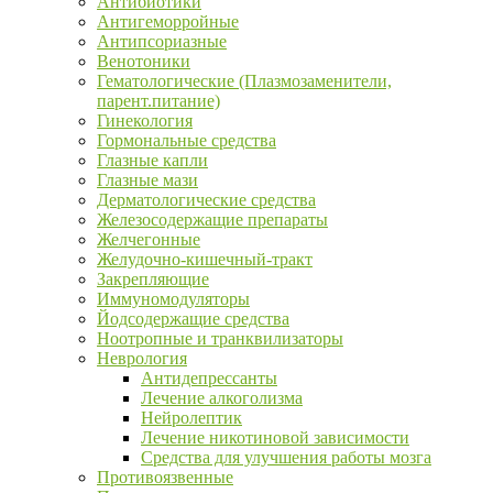
Антибиотики
Антигеморройные
Антипсориазные
Венотоники
Гематологические (Плазмозаменители,
парент.питание)
Гинекология
Гормональные средства
Глазные капли
Глазные мази
Дерматологические средства
Железосодержащие препараты
Желчегонные
Желудочно-кишечный-тракт
Закрепляющие
Иммуномодуляторы
Йодсодержащие средства
Ноотропные и транквилизаторы
Неврология
Антидепрессанты
Лечение алкоголизма
Нейролептик
Лечение никотиновой зависимости
Средства для улучшения работы мозга
Противоязвенные