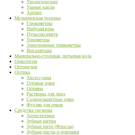
Урологические
Ушные капли
Артрит
Медицинская техника
Глюкометры
Нибулайзеры
Пульсоксиметр
Тонометры
Электронные термометры
Ингаляторы
Минерально-столовая, питьевая вода
Онкология
Ортопедия
Оптика
Аксессуары
Готовые очки
Оправы
Растворы для линз
Солнцезащитные очки
Футляр для очков
Средства гигиены
Антисептики
Зубные щетки
Зубные нити (Флоссы)
Зубные пасты и порошки