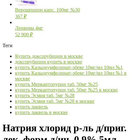
Верошпирон капс. 100мг №30
367
₽
Ленвима 4мг
52 900
₽
Теги
Купить доксорубицин в москве
доксорубицин купить в москве
купить Кальциумфолинат-эбеве 10мг/мл 10мл №1
купить Кальциумфолинат-эбеве 10мг/мл 10мл №1 в
москве
купить Меркаптопурин таб. 50мг №25
купить Меркаптопурин таб. 50мг №25 в москве
купить Эсмия таб. 5мг №28
купить Эсмия таб. 5мг №28 в москве
купить лаквель
купить лаквель в москве
Натрия хлорид р-ль д/приг.
лек. форм д/ин. 0,9% 5мл