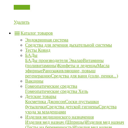
Корзина
Удалить
Каталог товаров
Эндокринная система
Средства для лечения дыхательной системы
Тесты Ковид
БАДы
БАДы производителя Эвалар
Витамины
(поливитамины)
Конфеты и леденцы
Масла
эфирные
Ранозаживляющие, повыш
регенерацию
Средства для ванн (соли, пенки...)
Вакцины
Гомеопатические средства
Гомеопатические средства Хель
Детские товары
Косметика Джонсон
Соски пустышки
бутылочки
Средства детской гигиены
Средства
ухода за младенцами
Изделия медицинского назначения
Изделия мед назнач (Шприцы)
Изделия мед назнач
(Тесты на беременность)
Изделия мед назнач