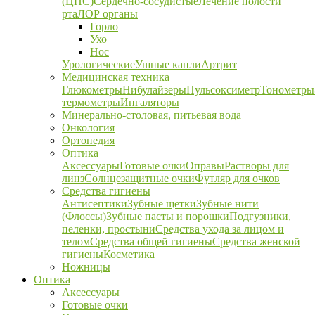
(ЦНС)
Сердечно-сосудистые
Лечение полости
рта
ЛОР органы
Горло
Ухо
Нос
Урологические
Ушные капли
Артрит
Медицинская техника
Глюкометры
Нибулайзеры
Пульсоксиметр
Тонометры
термометры
Ингаляторы
Минерально-столовая, питьевая вода
Онкология
Ортопедия
Оптика
Аксессуары
Готовые очки
Оправы
Растворы для
линз
Солнцезащитные очки
Футляр для очков
Средства гигиены
Антисептики
Зубные щетки
Зубные нити
(Флоссы)
Зубные пасты и порошки
Подгузники,
пеленки, простыни
Средства ухода за лицом и
телом
Средства общей гигиены
Средства женской
гигиены
Косметика
Ножницы
Оптика
Аксессуары
Готовые очки