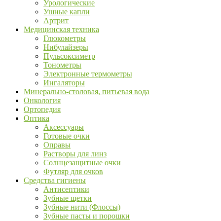
Урологические
Ушные капли
Артрит
Медицинская техника
Глюкометры
Нибулайзеры
Пульсоксиметр
Тонометры
Электронные термометры
Ингаляторы
Минерально-столовая, питьевая вода
Онкология
Ортопедия
Оптика
Аксессуары
Готовые очки
Оправы
Растворы для линз
Солнцезащитные очки
Футляр для очков
Средства гигиены
Антисептики
Зубные щетки
Зубные нити (Флоссы)
Зубные пасты и порошки