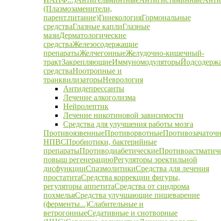
(Плазмозаменители,
парент.питание)
Гинекология
Гормональные
средства
Глазные капли
Глазные
мази
Дерматологические
средства
Железосодержащие
препараты
Желчегонные
Желудочно-кишечный-
тракт
Закрепляющие
Иммуномодуляторы
Йодсодерж
средства
Ноотропные и
транквилизаторы
Неврология
Антидепрессанты
Лечение алкоголизма
Нейролептик
Лечение никотиновой зависимости
Средства для улучшения работы мозга
Противоязвенные
Противорвотные
Противозачаточ
НПВС
Пробиотики, бактерийные
препараты
Противодиабетические
Противоастматич
повыш регенерацию
Регуляторы эректильной
дисфункции
Спазмолитики
Средства для лечения
простатита
Средства коррекции фигуры,
регуляторы аппетита
Средства от синдрома
похмелья
Средства улучшающие пищеварение
(ферменты...)
Слабительные и
ветрогонные
Седативные и снотворные