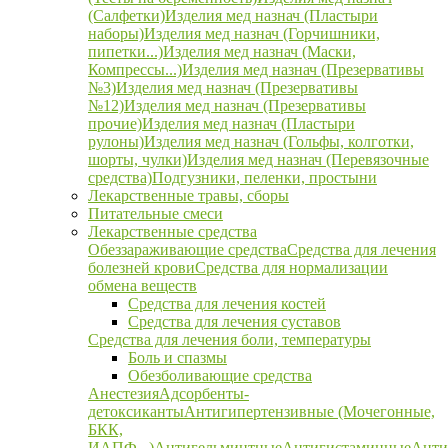
(Салфетки)
Изделия мед назнач (Пластыри
наборы)
Изделия мед назнач (Горчишники,
пипетки...)
Изделия мед назнач (Маски,
Компрессы...)
Изделия мед назнач (Презервативы
№3)
Изделия мед назнач (Презервативы
№12)
Изделия мед назнач (Презервативы
прочие)
Изделия мед назнач (Пластыри
рулоны)
Изделия мед назнач (Гольфы, колготки,
шорты, чулки)
Изделия мед назнач (Перевязочные
средства)
Подгузники, пеленки, простыни
Лекарственные травы, сборы
Питательные смеси
Лекарственные средства
Обеззараживающие средства
Средства для лечения
болезней крови
Средства для нормализации
обмена веществ
Средства для лечения костей
Средства для лечения суставов
Средства для лечения боли, температуры
Боль и спазмы
Обезболивающие средства
Анестезия
Адсорбенты-
детоксиканты
Антигипертензивные (Мочегонные,
БКК,
ИАПФ...)
Антигельминтные
Антигистаминные
Анти