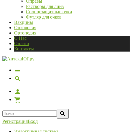
Оправы
Растворы для линз
Солнцезащитные очки
Футляр для очков
Вакцины
Онкология
Ортопедия
О Нас
Оплата
Контакты
Регистрация
Вход
Эндокринная система