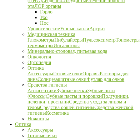
(ЦНС)
Сердечно-сосудистые
Лечение полости
рта
ЛОР органы
Горло
Ухо
Нос
Урологические
Ушные капли
Артрит
Медицинская техника
Глюкометры
Нибулайзеры
Пульсоксиметр
Тонометры
термометры
Ингаляторы
Минерально-столовая, питьевая вода
Онкология
Ортопедия
Оптика
Аксессуары
Готовые очки
Оправы
Растворы для
линз
Солнцезащитные очки
Футляр для очков
Средства гигиены
Антисептики
Зубные щетки
Зубные нити
(Флоссы)
Зубные пасты и порошки
Подгузники,
пеленки, простыни
Средства ухода за лицом и
телом
Средства общей гигиены
Средства женской
гигиены
Косметика
Ножницы
Оптика
Аксессуары
Готовые очки