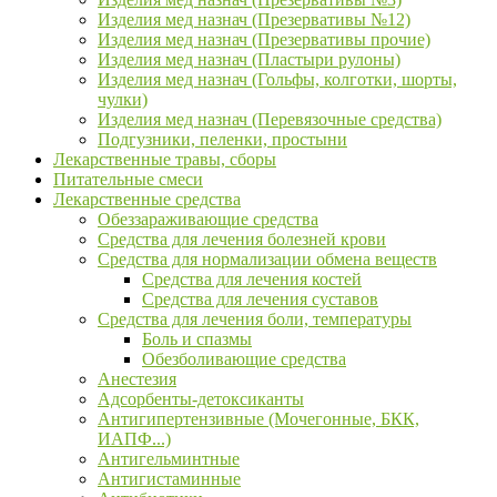
Изделия мед назнач (Презервативы №12)
Изделия мед назнач (Презервативы прочие)
Изделия мед назнач (Пластыри рулоны)
Изделия мед назнач (Гольфы, колготки, шорты,
чулки)
Изделия мед назнач (Перевязочные средства)
Подгузники, пеленки, простыни
Лекарственные травы, сборы
Питательные смеси
Лекарственные средства
Обеззараживающие средства
Средства для лечения болезней крови
Средства для нормализации обмена веществ
Средства для лечения костей
Средства для лечения суставов
Средства для лечения боли, температуры
Боль и спазмы
Обезболивающие средства
Анестезия
Адсорбенты-детоксиканты
Антигипертензивные (Мочегонные, БКК,
ИАПФ...)
Антигельминтные
Антигистаминные