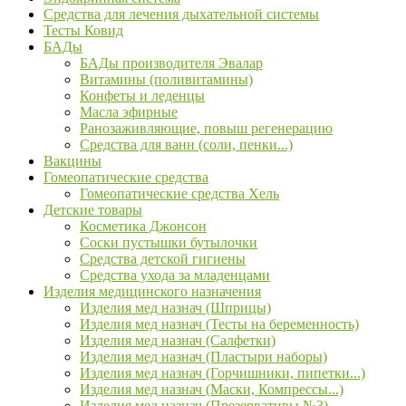
Средства для лечения дыхательной системы
Тесты Ковид
БАДы
БАДы производителя Эвалар
Витамины (поливитамины)
Конфеты и леденцы
Масла эфирные
Ранозаживляющие, повыш регенерацию
Средства для ванн (соли, пенки...)
Вакцины
Гомеопатические средства
Гомеопатические средства Хель
Детские товары
Косметика Джонсон
Соски пустышки бутылочки
Средства детской гигиены
Средства ухода за младенцами
Изделия медицинского назначения
Изделия мед назнач (Шприцы)
Изделия мед назнач (Тесты на беременность)
Изделия мед назнач (Салфетки)
Изделия мед назнач (Пластыри наборы)
Изделия мед назнач (Горчишники, пипетки...)
Изделия мед назнач (Маски, Компрессы...)
Изделия мед назнач (Презервативы №3)