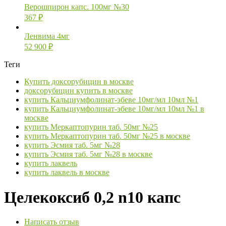
Верошпирон капс. 100мг №30
367
₽
Ленвима 4мг
52 900
₽
Теги
Купить доксорубицин в москве
доксорубицин купить в москве
купить Кальциумфолинат-эбеве 10мг/мл 10мл №1
купить Кальциумфолинат-эбеве 10мг/мл 10мл №1 в
москве
купить Меркаптопурин таб. 50мг №25
купить Меркаптопурин таб. 50мг №25 в москве
купить Эсмия таб. 5мг №28
купить Эсмия таб. 5мг №28 в москве
купить лаквель
купить лаквель в москве
Целекоксиб 0,2 n10 капс
Написать отзыв