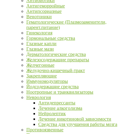
Антибиотики
Антигеморройные
Антипсориазные
Венотоники
Гематологические (Плазмозаменители,
парент.питание)
Гинекология
Гормональные средства
Глазные капли
Глазные мази
Дерматологические средства
Железосодержащие препараты
Желчегонные
Желудочно-кишечный-тракт
Закрепляющие
Иммуномодуляторы
Йодсодержащие средства
Ноотропные и транквилизаторы
Неврология
Антидепрессанты
Лечение алкоголизма
Нейролептик
Лечение никотиновой зависимости
Средства для улучшения работы мозга
Противоязвенные