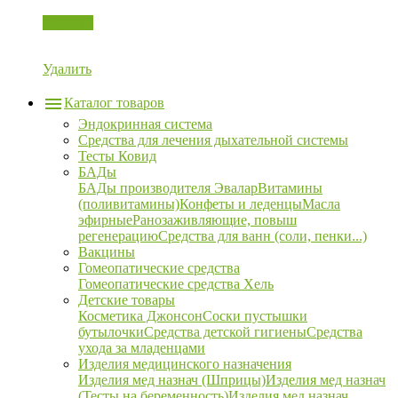
Корзина
Удалить
Каталог товаров
Эндокринная система
Средства для лечения дыхательной системы
Тесты Ковид
БАДы
БАДы производителя Эвалар
Витамины
(поливитамины)
Конфеты и леденцы
Масла
эфирные
Ранозаживляющие, повыш
регенерацию
Средства для ванн (соли, пенки...)
Вакцины
Гомеопатические средства
Гомеопатические средства Хель
Детские товары
Косметика Джонсон
Соски пустышки
бутылочки
Средства детской гигиены
Средства
ухода за младенцами
Изделия медицинского назначения
Изделия мед назнач (Шприцы)
Изделия мед назнач
(Тесты на беременность)
Изделия мед назнач