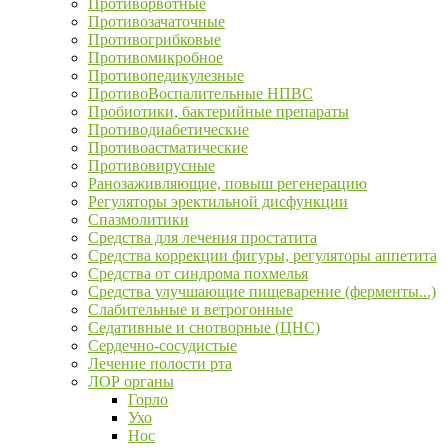
Противорвотные
Противозачаточные
Противогрибковые
Противомикробное
Противопедикулезные
ПротивоВоспалительные НПВС
Пробиотики, бактерийные препараты
Противодиабетические
Противоастматические
Противовирусные
Ранозаживляющие, повыш регенерацию
Регуляторы эректильной дисфункции
Спазмолитики
Средства для лечения простатита
Средства коррекции фигуры, регуляторы аппетита
Средства от синдрома похмелья
Средства улучшающие пищеварение (ферменты...)
Слабительные и ветрогонные
Седативные и снотворные (ЦНС)
Сердечно-сосудистые
Лечение полости рта
ЛОР органы
Горло
Ухо
Нос