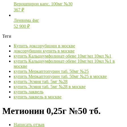
Верошпирон капс. 100мг №30
367
₽
Ленвима 4мг
52 900
₽
Теги
Купить доксорубицин в москве
доксорубицин купить в москве
купить Кальциумфолинат-эбеве 10мг/мл 10мл №1
купить Кальциумфолинат-эбеве 10мг/мл 10мл №1 в
москве
купить Меркаптопурин таб. 50мг №25
купить Меркаптопурин таб. 50мг №25 в москве
купить Эсмия таб. 5мг №28
купить Эсмия таб. 5мг №28 в москве
купить лаквель
купить лаквель в москве
Метионин 0,25г №50 тб.
Написать отзыв