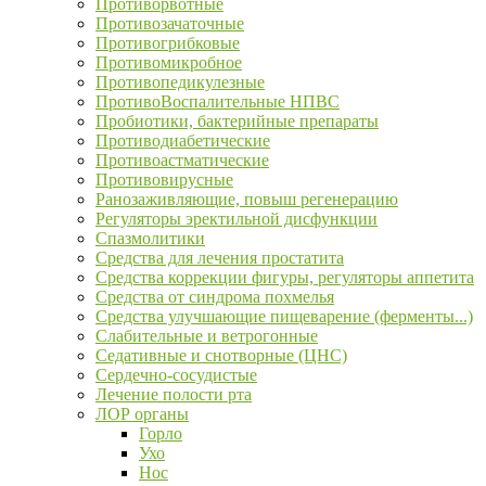
Противорвотные
Противозачаточные
Противогрибковые
Противомикробное
Противопедикулезные
ПротивоВоспалительные НПВС
Пробиотики, бактерийные препараты
Противодиабетические
Противоастматические
Противовирусные
Ранозаживляющие, повыш регенерацию
Регуляторы эректильной дисфункции
Спазмолитики
Средства для лечения простатита
Средства коррекции фигуры, регуляторы аппетита
Средства от синдрома похмелья
Средства улучшающие пищеварение (ферменты...)
Слабительные и ветрогонные
Седативные и снотворные (ЦНС)
Сердечно-сосудистые
Лечение полости рта
ЛОР органы
Горло
Ухо
Нос