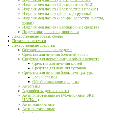
Изделия мед назнач (Презервативы №12)
Изделия мед назнач (Презервативы прочие)
Изделия мед назнач (Пластыри рулоны)
Изделия мед назнач (Гольфы, колготки, шорты,
чулки)
Изделия мед назнач (Перевязочные средства)
Подгузники, пеленки, простыни
Лекарственные травы, сборы
Питательные смеси
Лекарственные средства
Обеззараживающие средства
Средства для лечения болезней крови
Средства для нормализации обмена веществ
Средства для лечения костей
Средства для лечения суставов
Средства для лечения боли, температуры
Боль и спазмы
Обезболивающие средства
Анестезия
Адсорбенты-детоксиканты
Антигипертензивные (Мочегонные, БКК,
ИАПФ...)
Антигельминтные
Антигистаминные