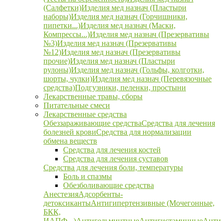
(Салфетки)
Изделия мед назнач (Пластыри
наборы)
Изделия мед назнач (Горчишники,
пипетки...)
Изделия мед назнач (Маски,
Компрессы...)
Изделия мед назнач (Презервативы
№3)
Изделия мед назнач (Презервативы
№12)
Изделия мед назнач (Презервативы
прочие)
Изделия мед назнач (Пластыри
рулоны)
Изделия мед назнач (Гольфы, колготки,
шорты, чулки)
Изделия мед назнач (Перевязочные
средства)
Подгузники, пеленки, простыни
Лекарственные травы, сборы
Питательные смеси
Лекарственные средства
Обеззараживающие средства
Средства для лечения
болезней крови
Средства для нормализации
обмена веществ
Средства для лечения костей
Средства для лечения суставов
Средства для лечения боли, температуры
Боль и спазмы
Обезболивающие средства
Анестезия
Адсорбенты-
детоксиканты
Антигипертензивные (Мочегонные,
БКК,
ИАПФ...)
Антигельминтные
Антигистаминные
Анти