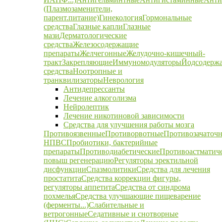
(Плазмозаменители,
парент.питание)
Гинекология
Гормональные
средства
Глазные капли
Глазные
мази
Дерматологические
средства
Железосодержащие
препараты
Желчегонные
Желудочно-кишечный-
тракт
Закрепляющие
Иммуномодуляторы
Йодсодерж
средства
Ноотропные и
транквилизаторы
Неврология
Антидепрессанты
Лечение алкоголизма
Нейролептик
Лечение никотиновой зависимости
Средства для улучшения работы мозга
Противоязвенные
Противорвотные
Противозачаточ
НПВС
Пробиотики, бактерийные
препараты
Противодиабетические
Противоастматич
повыш регенерацию
Регуляторы эректильной
дисфункции
Спазмолитики
Средства для лечения
простатита
Средства коррекции фигуры,
регуляторы аппетита
Средства от синдрома
похмелья
Средства улучшающие пищеварение
(ферменты...)
Слабительные и
ветрогонные
Седативные и снотворные