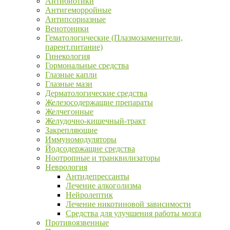
Антибиотики
Антигеморройные
Антипсориазные
Венотоники
Гематологические (Плазмозаменители,
парент.питание)
Гинекология
Гормональные средства
Глазные капли
Глазные мази
Дерматологические средства
Железосодержащие препараты
Желчегонные
Желудочно-кишечный-тракт
Закрепляющие
Иммуномодуляторы
Йодсодержащие средства
Ноотропные и транквилизаторы
Неврология
Антидепрессанты
Лечение алкоголизма
Нейролептик
Лечение никотиновой зависимости
Средства для улучшения работы мозга
Противоязвенные