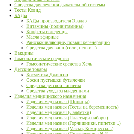
Средства для лечения дыхательной системы
Тесты Ковид
БАДы
БАДы производителя Эвалар
Витамины (поливитамины)
Конфеты и леденцы
Масла эфирные
Ранозаживляющие, повыш регенерацию
Средства для ванн (соли, пенки...)
Вакцины
Гомеопатические средства
Гомеопатические средства Хель
Детские товары
Косметика Джонсон
Соски пустышки бутылочки
Средства детской гигиены
Средства ухода за младенцами
Изделия медицинского назначения
Изделия мед назнач (Шприцы)
Изделия мед назнач (Тесты на беременность)
Изделия мед назнач (Салфетки)
Изделия мед назнач (Пластыри наборы)
Изделия мед назнач (Горчишники, пипетки...)
Изделия мед назнач (Маски, Компрессы...)
Изделия мед назнач (Презервативы №3)