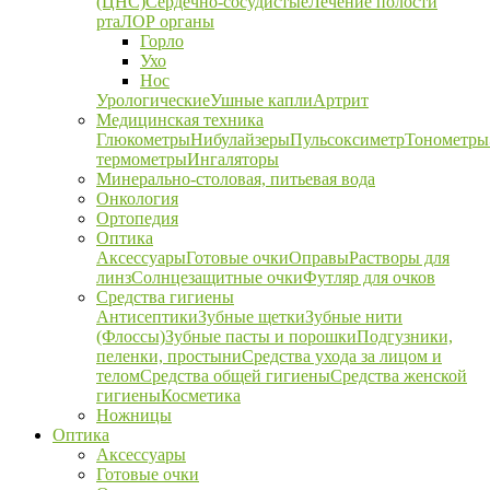
(ЦНС)
Сердечно-сосудистые
Лечение полости
рта
ЛОР органы
Горло
Ухо
Нос
Урологические
Ушные капли
Артрит
Медицинская техника
Глюкометры
Нибулайзеры
Пульсоксиметр
Тонометры
термометры
Ингаляторы
Минерально-столовая, питьевая вода
Онкология
Ортопедия
Оптика
Аксессуары
Готовые очки
Оправы
Растворы для
линз
Солнцезащитные очки
Футляр для очков
Средства гигиены
Антисептики
Зубные щетки
Зубные нити
(Флоссы)
Зубные пасты и порошки
Подгузники,
пеленки, простыни
Средства ухода за лицом и
телом
Средства общей гигиены
Средства женской
гигиены
Косметика
Ножницы
Оптика
Аксессуары
Готовые очки