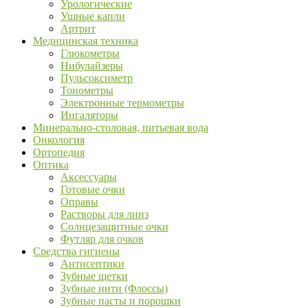
Урологические
Ушные капли
Артрит
Медицинская техника
Глюкометры
Нибулайзеры
Пульсоксиметр
Тонометры
Электронные термометры
Ингаляторы
Минерально-столовая, питьевая вода
Онкология
Ортопедия
Оптика
Аксессуары
Готовые очки
Оправы
Растворы для линз
Солнцезащитные очки
Футляр для очков
Средства гигиены
Антисептики
Зубные щетки
Зубные нити (Флоссы)
Зубные пасты и порошки