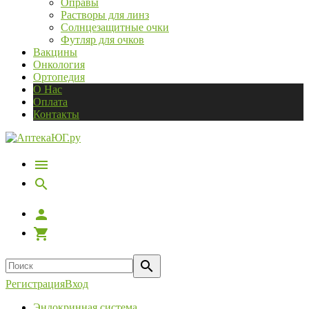
Оправы
Растворы для линз
Солнцезащитные очки
Футляр для очков
Вакцины
Онкология
Ортопедия
О Нас
Оплата
Контакты
Регистрация
Вход
Эндокринная система