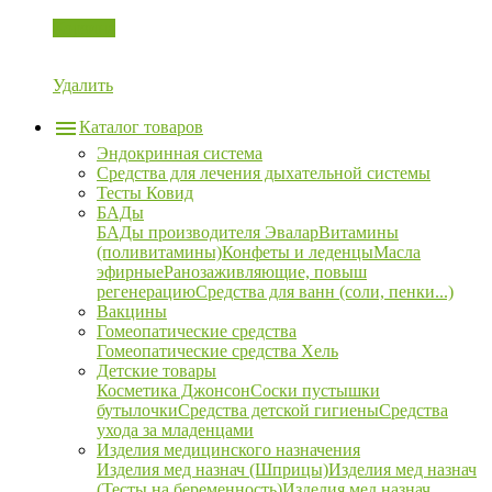
Корзина
Удалить
Каталог товаров
Эндокринная система
Средства для лечения дыхательной системы
Тесты Ковид
БАДы
БАДы производителя Эвалар
Витамины
(поливитамины)
Конфеты и леденцы
Масла
эфирные
Ранозаживляющие, повыш
регенерацию
Средства для ванн (соли, пенки...)
Вакцины
Гомеопатические средства
Гомеопатические средства Хель
Детские товары
Косметика Джонсон
Соски пустышки
бутылочки
Средства детской гигиены
Средства
ухода за младенцами
Изделия медицинского назначения
Изделия мед назнач (Шприцы)
Изделия мед назнач
(Тесты на беременность)
Изделия мед назнач