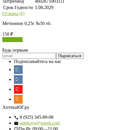
Штрихкод
4602671003111
Срок Годности
1.08.2029
Отзывы (0)
Метионин 0,25г №50 тб.
150
₽
В корзину
Будь первым
Подписывайтесь на нас
АптекаЮГ.ру
8 (925) 345-89-08
aptekayg@gmail.com
Пн-Вс
09:00—21:00