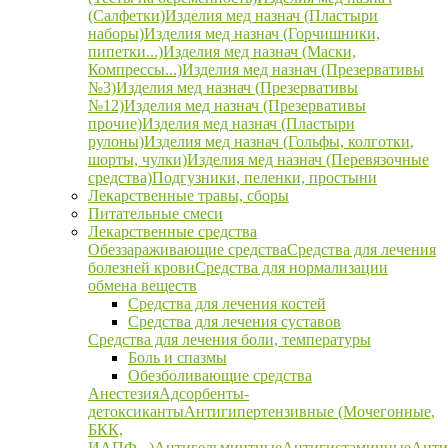
(Салфетки)
Изделия мед назнач (Пластыри
наборы)
Изделия мед назнач (Горчишники,
пипетки...)
Изделия мед назнач (Маски,
Компрессы...)
Изделия мед назнач (Презервативы
№3)
Изделия мед назнач (Презервативы
№12)
Изделия мед назнач (Презервативы
прочие)
Изделия мед назнач (Пластыри
рулоны)
Изделия мед назнач (Гольфы, колготки,
шорты, чулки)
Изделия мед назнач (Перевязочные
средства)
Подгузники, пеленки, простыни
Лекарственные травы, сборы
Питательные смеси
Лекарственные средства
Обеззараживающие средства
Средства для лечения
болезней крови
Средства для нормализации
обмена веществ
Средства для лечения костей
Средства для лечения суставов
Средства для лечения боли, температуры
Боль и спазмы
Обезболивающие средства
Анестезия
Адсорбенты-
детоксиканты
Антигипертензивные (Мочегонные,
БКК,
ИАПФ...)
Антигельминтные
Антигистаминные
Анти