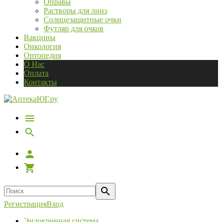
Оправы
Растворы для линз
Солнцезащитные очки
Футляр для очков
Вакцины
Онкология
Ортопедия
О Нас
Оплата
Контакты
Регистрация
Вход
Эндокринная система