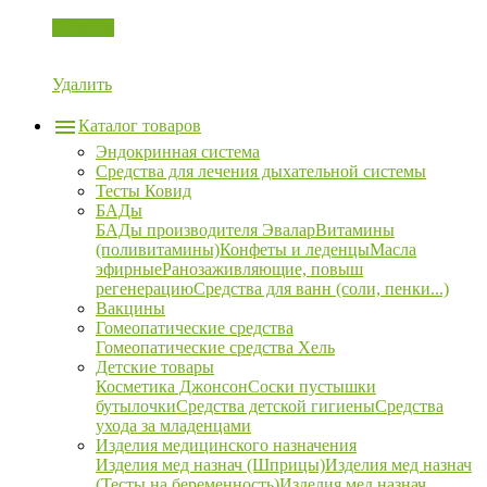
Корзина
Удалить
Каталог товаров
Эндокринная система
Средства для лечения дыхательной системы
Тесты Ковид
БАДы
БАДы производителя Эвалар
Витамины
(поливитамины)
Конфеты и леденцы
Масла
эфирные
Ранозаживляющие, повыш
регенерацию
Средства для ванн (соли, пенки...)
Вакцины
Гомеопатические средства
Гомеопатические средства Хель
Детские товары
Косметика Джонсон
Соски пустышки
бутылочки
Средства детской гигиены
Средства
ухода за младенцами
Изделия медицинского назначения
Изделия мед назнач (Шприцы)
Изделия мед назнач
(Тесты на беременность)
Изделия мед назнач