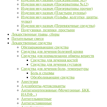
Изделия мед назнач (Презервативы №12)
Изделия мед назнач (Презервативы прочие)
Изделия мед назнач (Пластыри рулоны)
Изделия мед назнач (Гольфы, колготки, шорты,
чулки)
Изделия мед назнач (Перевязочные средства)
Подгузники, пеленки, простыни
Лекарственные травы, сборы
Питательные смеси
Лекарственные средства
Обеззараживающие средства
Средства для лечения болезней крови
Средства для нормализации обмена веществ
Средства для лечения костей
Средства для лечения суставов
Средства для лечения боли, температуры
Боль и спазмы
Обезболивающие средства
Анестезия
Адсорбенты-детоксиканты
Антигипертензивные (Мочегонные, БКК,
ИАПФ...)
Антигельминтные
Антигистаминные