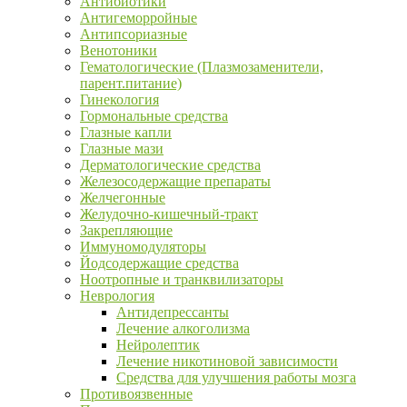
Антибиотики
Антигеморройные
Антипсориазные
Венотоники
Гематологические (Плазмозаменители,
парент.питание)
Гинекология
Гормональные средства
Глазные капли
Глазные мази
Дерматологические средства
Железосодержащие препараты
Желчегонные
Желудочно-кишечный-тракт
Закрепляющие
Иммуномодуляторы
Йодсодержащие средства
Ноотропные и транквилизаторы
Неврология
Антидепрессанты
Лечение алкоголизма
Нейролептик
Лечение никотиновой зависимости
Средства для улучшения работы мозга
Противоязвенные