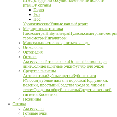
(ЦНС)
Сердечно-сосудистые
Лечение полости
рта
ЛОР органы
Горло
Ухо
Нос
Урологические
Ушные капли
Артрит
Медицинская техника
Глюкометры
Нибулайзеры
Пульсоксиметр
Тонометры
термометры
Ингаляторы
Минерально-столовая, питьевая вода
Онкология
Ортопедия
Оптика
Аксессуары
Готовые очки
Оправы
Растворы для
линз
Солнцезащитные очки
Футляр для очков
Средства гигиены
Антисептики
Зубные щетки
Зубные нити
(Флоссы)
Зубные пасты и порошки
Подгузники,
пеленки, простыни
Средства ухода за лицом и
телом
Средства общей гигиены
Средства женской
гигиены
Косметика
Ножницы
Оптика
Аксессуары
Готовые очки