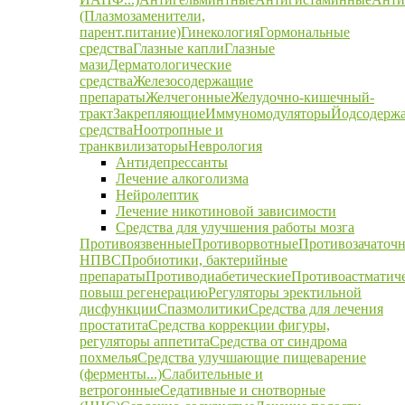
(Плазмозаменители,
парент.питание)
Гинекология
Гормональные
средства
Глазные капли
Глазные
мази
Дерматологические
средства
Железосодержащие
препараты
Желчегонные
Желудочно-кишечный-
тракт
Закрепляющие
Иммуномодуляторы
Йодсодерж
средства
Ноотропные и
транквилизаторы
Неврология
Антидепрессанты
Лечение алкоголизма
Нейролептик
Лечение никотиновой зависимости
Средства для улучшения работы мозга
Противоязвенные
Противорвотные
Противозачаточ
НПВС
Пробиотики, бактерийные
препараты
Противодиабетические
Противоастматич
повыш регенерацию
Регуляторы эректильной
дисфункции
Спазмолитики
Средства для лечения
простатита
Средства коррекции фигуры,
регуляторы аппетита
Средства от синдрома
похмелья
Средства улучшающие пищеварение
(ферменты...)
Слабительные и
ветрогонные
Седативные и снотворные