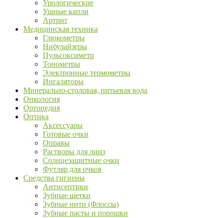
Урологические
Ушные капли
Артрит
Медицинская техника
Глюкометры
Нибулайзеры
Пульсоксиметр
Тонометры
Электронные термометры
Ингаляторы
Минерально-столовая, питьевая вода
Онкология
Ортопедия
Оптика
Аксессуары
Готовые очки
Оправы
Растворы для линз
Солнцезащитные очки
Футляр для очков
Средства гигиены
Антисептики
Зубные щетки
Зубные нити (Флоссы)
Зубные пасты и порошки