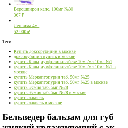
Верошпирон капс. 100мг №30
367
₽
Ленвима 4мг
52 900
₽
Теги
Купить доксорубицин в москве
доксорубицин купить в москве
купить Кальциумфолинат-эбеве 10мг/мл 10мл №1
купить Кальциумфолинат-эбеве 10мг/мл 10мл №1 в
москве
купить Меркаптопурин таб. 50мг №25
купить Меркаптопурин таб. 50мг №25 в москве
купить Эсмия таб. 5мг №28
купить Эсмия таб. 5мг №28 в москве
купить лаквель
купить лаквель в москве
Бельведер бальзам для губ
жидкий увлажняющий с эк-