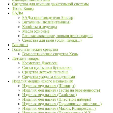
Средства для лечения дыхательной системы
Тесты Ковид
БАДы
БАДы производителя Эвалар
Витамины (поливитамины)
Конфеты и леденцы
Масла эфирные
Ранозаживляющие, повыш регенерацию
Средства для ванн (соли, пенки...)
Вакцины
Гомеопатические средства
Гомеопатические средства Хель
Детские товары
Косметика Джонсон
Соски пустышки бутылочки
Средства детской гигиены
Средства ухода за младенцами
Изделия медицинского назначения
Изделия мед назнач (Шприцы)
Изделия мед назнач (Тесты на беременность)
Изделия мед назнач (Салфетки)
Изделия мед назнач (Пластыри наборы)
Изделия мед назнач (Горчишники, пипетки...)
Изделия мед назнач (Маски, Компрессы...)
Изделия мед назнач (Презервативы №3)