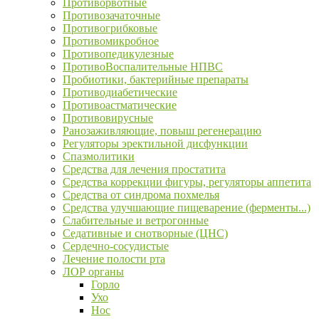
Противорвотные
Противозачаточные
Противогрибковые
Противомикробное
Противопедикулезные
ПротивоВоспалительные НПВС
Пробиотики, бактерийные препараты
Противодиабетические
Противоастматические
Противовирусные
Ранозаживляющие, повыш регенерацию
Регуляторы эректильной дисфункции
Спазмолитики
Средства для лечения простатита
Средства коррекции фигуры, регуляторы аппетита
Средства от синдрома похмелья
Средства улучшающие пищеварение (ферменты...)
Слабительные и ветрогонные
Седативные и снотворные (ЦНС)
Сердечно-сосудистые
Лечение полости рта
ЛОР органы
Горло
Ухо
Нос