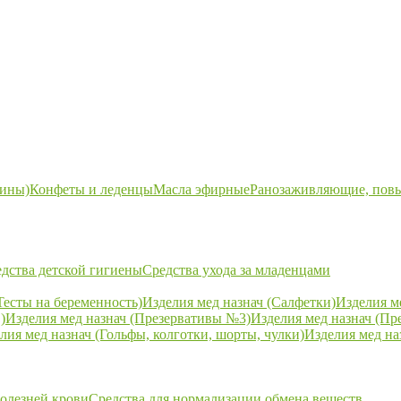
ины)
Конфеты и леденцы
Масла эфирные
Ранозаживляющие, пов
дства детской гигиены
Средства ухода за младенцами
Тесты на беременность)
Изделия мед назнач (Салфетки)
Изделия м
)
Изделия мед назнач (Презервативы №3)
Изделия мед назнач (Пр
лия мед назнач (Гольфы, колготки, шорты, чулки)
Изделия мед на
болезней крови
Средства для нормализации обмена веществ