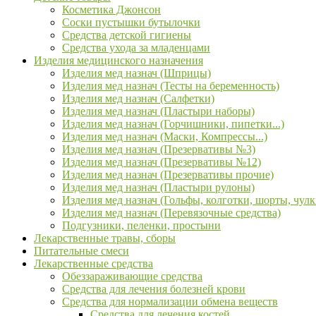
Косметика Джонсон
Соски пустышки бутылочки
Средства детской гигиены
Средства ухода за младенцами
Изделия медицинского назначения
Изделия мед назнач (Шприцы)
Изделия мед назнач (Тесты на беременность)
Изделия мед назнач (Салфетки)
Изделия мед назнач (Пластыри наборы)
Изделия мед назнач (Горчишники, пипетки...)
Изделия мед назнач (Маски, Компрессы...)
Изделия мед назнач (Презервативы №3)
Изделия мед назнач (Презервативы №12)
Изделия мед назнач (Презервативы прочие)
Изделия мед назнач (Пластыри рулоны)
Изделия мед назнач (Гольфы, колготки, шорты, чулк
Изделия мед назнач (Перевязочные средства)
Подгузники, пеленки, простыни
Лекарственные травы, сборы
Питательные смеси
Лекарственные средства
Обеззараживающие средства
Средства для лечения болезней крови
Средства для нормализации обмена веществ
Средства для лечения костей