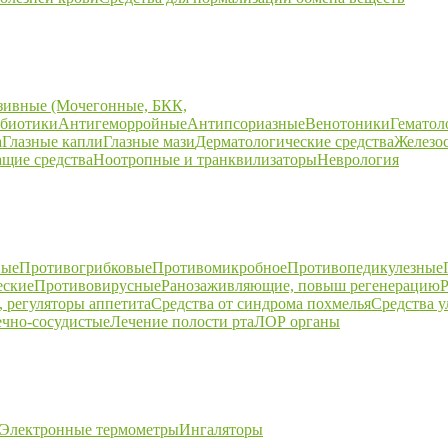
зивные (Мочегонные, БКК,
биотики
Антигеморройные
Антипсориазные
Венотоники
Гематол
а
Глазные капли
Глазные мази
Дерматологические средства
Железо
щие средства
Ноотропные и транквилизаторы
Неврология
ные
Противогрибковые
Противомикробное
Противопедикулезные
еские
Противовирусные
Ранозаживляющие, повыш регенерацию
Р
 регуляторы аппетита
Средства от синдрома похмелья
Средства 
ечно-сосудистые
Лечение полости рта
ЛОР органы
Электронные термометры
Ингаляторы