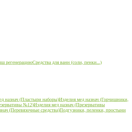
ыш регенерацию
Средства для ванн (соли, пенки...)
ед назнач (Пластыри наборы)
Изделия мед назнач (Горчишники,
езервативы №12)
Изделия мед назнач (Презервативы
знач (Перевязочные средства)
Подгузники, пеленки, простыни