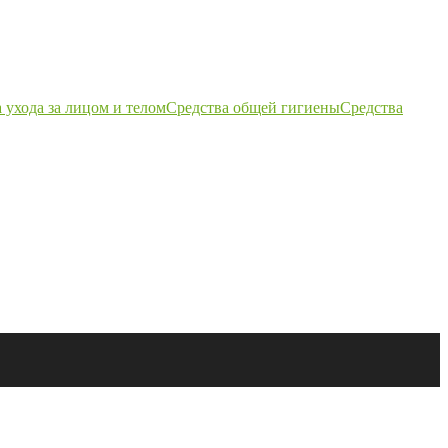
 ухода за лицом и телом
Средства общей гигиены
Средства