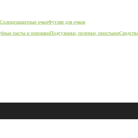
Солнцезащитные очки
Футляр для очков
убные пасты и порошки
Подгузники, пеленки, простыни
Средства