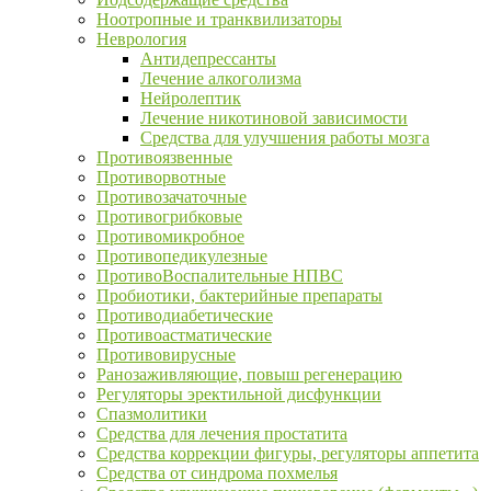
Ноотропные и транквилизаторы
Неврология
Антидепрессанты
Лечение алкоголизма
Нейролептик
Лечение никотиновой зависимости
Средства для улучшения работы мозга
Противоязвенные
Противорвотные
Противозачаточные
Противогрибковые
Противомикробное
Противопедикулезные
ПротивоВоспалительные НПВС
Пробиотики, бактерийные препараты
Противодиабетические
Противоастматические
Противовирусные
Ранозаживляющие, повыш регенерацию
Регуляторы эректильной дисфункции
Спазмолитики
Средства для лечения простатита
Средства коррекции фигуры, регуляторы аппетита
Средства от синдрома похмелья