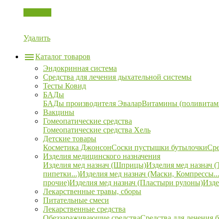
Корзина
Удалить
Каталог товаров
Эндокринная система
Средства для лечения дыхательной системы
Тесты Ковид
БАДы
БАДы производителя Эвалар
Витамины (поливитам
Вакцины
Гомеопатические средства
Гомеопатические средства Хель
Детские товары
Косметика Джонсон
Соски пустышки бутылочки
Сре
Изделия медицинского назначения
Изделия мед назнач (Шприцы)
Изделия мед назнач (
пипетки...)
Изделия мед назнач (Маски, Компрессы...
прочие)
Изделия мед назнач (Пластыри рулоны)
Изде
Лекарственные травы, сборы
Питательные смеси
Лекарственные средства
Обеззараживающие средства
Средства для лечения 