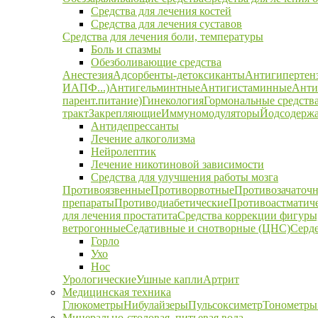
Средства для лечения костей
Средства для лечения суставов
Средства для лечения боли, температуры
Боль и спазмы
Обезболивающие средства
Анестезия
Адсорбенты-детоксиканты
Антигипертен
ИАПФ...)
Антигельминтные
Антигистаминные
Анти
парент.питание)
Гинекология
Гормональные средств
тракт
Закрепляющие
Иммуномодуляторы
Йодсодержа
Антидепрессанты
Лечение алкоголизма
Нейролептик
Лечение никотиновой зависимости
Средства для улучшения работы мозга
Противоязвенные
Противорвотные
Противозачаточ
препараты
Противодиабетические
Противоастматич
для лечения простатита
Средства коррекции фигуры,
ветрогонные
Седативные и снотворные (ЦНС)
Серд
Горло
Ухо
Нос
Урологические
Ушные капли
Артрит
Медицинская техника
Глюкометры
Нибулайзеры
Пульсоксиметр
Тонометры
Минерально-столовая, питьевая вода