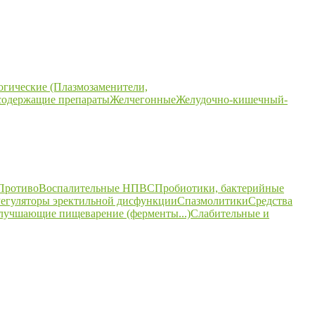
огические (Плазмозаменители,
содержащие препараты
Желчегонные
Желудочно-кишечный-
ПротивоВоспалительные НПВС
Пробиотики, бактерийные
егуляторы эректильной дисфункции
Спазмолитики
Средства
улучшающие пищеварение (ферменты...)
Слабительные и