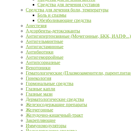
Средства для лечения суставов
Средства для лечения боли, температуры
Боль и спазмы
Обезболивающие средства
Анестезия
Адсорбенты-детоксиканты
Антигипертензивные (Мочегонные, БКК, ИАПФ...)
Антигельминтные
Антигистаминные
Антибиотики
Антигеморройные
Антипсориазные
Венотоники
Гематологические (Плазмозаменители, парент.пита
Гинекология
Гормональные средства
Глазные капли
Глазные мази
Дерматологические средства
Железосодержащие препараты
Желчегонные
Желудочно-кишечный-тракт
Закрепляющие
Иммуномодуляторы
Йодсодержащие средства