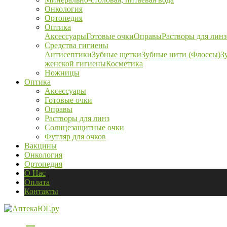
Онкология
Ортопедия
Оптика
Аксессуары
Готовые очки
Оправы
Растворы для линз
Средства гигиены
Антисептики
Зубные щетки
Зубные нити (Флоссы)
З
женской гигиены
Косметика
Ножницы
Оптика
Аксессуары
Готовые очки
Оправы
Растворы для линз
Солнцезащитные очки
Футляр для очков
Вакцины
Онкология
Ортопедия
О Нас
Оплата
Контакты