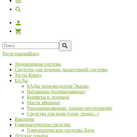
Регистрация
Вход
Эндокринная система
Средства для лечения дыхательной системы
Тесты Ковид
БАДы
БАДы производителя Эвалар
Витамины (поливитамины)
Конфеты и леденцы
Масла эфирные
Ранозаживляющие, повыш регенерацию
Средства для ванн (соли, пенки...)
Вакцины
Гомеопатические средства
Гомеопатические средства Хель
Детские товары