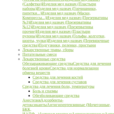
(Салфетки)
Изделия мед назнач (Пластыри
наборы)
Изделия мед назнач (Горчишники,
пипетки...)
Изделия мед назнач (Маски,
Компрессы...)
Изделия мед назнач (Презервативы
№3)
Изделия мед назнач (Презервативы
№12)
Изделия мед назнач (Презервативы
прочие)
Изделия мед назнач (Пластыри
рулоны)
Изделия мед назнач (Гольфы, колготки,
шорты, чулки)
Изделия мед назнач (Перевязочные
средства)
Подгузники, пеленки, простыни
Лекарственные травы, сборы
Питательные смеси
Лекарственные средства
Обеззараживающие средства
Средства для лечения
болезней крови
Средства для нормализации
обмена веществ
Средства для лечения костей
Средства для лечения суставов
Средства для лечения боли, температуры
Боль и спазмы
Обезболивающие средства
Анестезия
Адсорбенты-
детоксиканты
Антигипертензивные (Мочегонные,
БКК,
ИАПФ...)
Антигельминтные
Антигистаминные
Анти