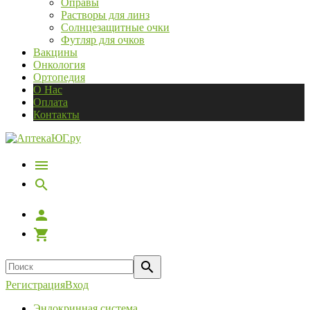
Оправы
Растворы для линз
Солнцезащитные очки
Футляр для очков
Вакцины
Онкология
Ортопедия
О Нас
Оплата
Контакты
Регистрация
Вход
Эндокринная система