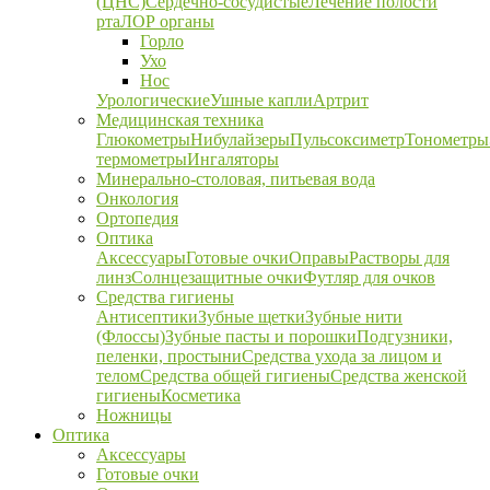
(ЦНС)
Сердечно-сосудистые
Лечение полости
рта
ЛОР органы
Горло
Ухо
Нос
Урологические
Ушные капли
Артрит
Медицинская техника
Глюкометры
Нибулайзеры
Пульсоксиметр
Тонометры
термометры
Ингаляторы
Минерально-столовая, питьевая вода
Онкология
Ортопедия
Оптика
Аксессуары
Готовые очки
Оправы
Растворы для
линз
Солнцезащитные очки
Футляр для очков
Средства гигиены
Антисептики
Зубные щетки
Зубные нити
(Флоссы)
Зубные пасты и порошки
Подгузники,
пеленки, простыни
Средства ухода за лицом и
телом
Средства общей гигиены
Средства женской
гигиены
Косметика
Ножницы
Оптика
Аксессуары
Готовые очки