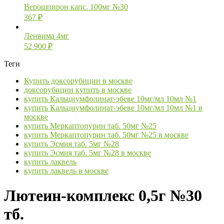
Верошпирон капс. 100мг №30
367
₽
Ленвима 4мг
52 900
₽
Теги
Купить доксорубицин в москве
доксорубицин купить в москве
купить Кальциумфолинат-эбеве 10мг/мл 10мл №1
купить Кальциумфолинат-эбеве 10мг/мл 10мл №1 в
москве
купить Меркаптопурин таб. 50мг №25
купить Меркаптопурин таб. 50мг №25 в москве
купить Эсмия таб. 5мг №28
купить Эсмия таб. 5мг №28 в москве
купить лаквель
купить лаквель в москве
Лютеин-комплекс 0,5г №30
тб.