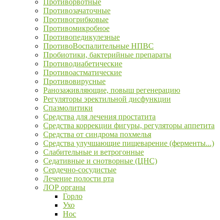
Противорвотные
Противозачаточные
Противогрибковые
Противомикробное
Противопедикулезные
ПротивоВоспалительные НПВС
Пробиотики, бактерийные препараты
Противодиабетические
Противоастматические
Противовирусные
Ранозаживляющие, повыш регенерацию
Регуляторы эректильной дисфункции
Спазмолитики
Средства для лечения простатита
Средства коррекции фигуры, регуляторы аппетита
Средства от синдрома похмелья
Средства улучшающие пищеварение (ферменты...)
Слабительные и ветрогонные
Седативные и снотворные (ЦНС)
Сердечно-сосудистые
Лечение полости рта
ЛОР органы
Горло
Ухо
Нос