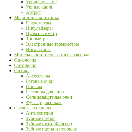
Урологические
Ушные капли
Артрит
Медицинская техника
Глюкометры
Нибулайзеры
Пульсоксиметр
Тонометры
Электронные термометры
Ингаляторы
Минерально-столовая, питьевая вода
Онкология
Ортопедия
Оптика
Аксессуары
Готовые очки
Оправы
Растворы для линз
Солнцезащитные очки
Футляр для очков
Средства гигиены
Антисептики
Зубные щетки
Зубные нити (Флоссы)
Зубные пасты и порошки