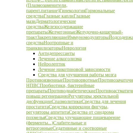
(Плазмозаменители,
парент.питание)
Гинекология
Гормональные
средства
Глазные капли
Глазные
мази
Дерматологические
средства
Железосодержащие
препараты
Желчегонные
Желудочно-кишечный-
тракт
Закрепляющие
Иммуномодуляторы
Йодсодерж
средства
Ноотропные и
транквилизаторы
Неврология
Антидепрессанты
Лечение алкоголизма
Нейролептик
Лечение никотиновой зависимости
Средства для улучшения работы мозга
Противоязвенные
Противорвотные
Противозачаточ
НПВС
Пробиотики, бактерийные
препараты
Противодиабетические
Противоастматич
повыш регенерацию
Регуляторы эректильной
дисфункции
Спазмолитики
Средства для лечения
простатита
Средства коррекции фигуры,
регуляторы аппетита
Средства от синдрома
похмелья
Средства улучшающие пищеварение
(ферменты...)
Слабительные и
ветрогонные
Седативные и снотворные