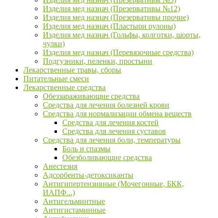
Изделия мед назнач (Презервативы №12)
Изделия мед назнач (Презервативы прочие)
Изделия мед назнач (Пластыри рулоны)
Изделия мед назнач (Гольфы, колготки, шорты,
чулки)
Изделия мед назнач (Перевязочные средства)
Подгузники, пеленки, простыни
Лекарственные травы, сборы
Питательные смеси
Лекарственные средства
Обеззараживающие средства
Средства для лечения болезней крови
Средства для нормализации обмена веществ
Средства для лечения костей
Средства для лечения суставов
Средства для лечения боли, температуры
Боль и спазмы
Обезболивающие средства
Анестезия
Адсорбенты-детоксиканты
Антигипертензивные (Мочегонные, БКК,
ИАПФ...)
Антигельминтные
Антигистаминные