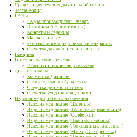
Средства для лечения дыхательной системы
Тесты Ковид
БАДы
БАДы производителя Эвалар
Витамины (поливитамины)
Конфеты и леденцы
Масла эфирные
Ранозаживляющие, повыш регенерацию
Средства для ванн (соли, пенки...)
Вакцины
Гомеопатические средства
Гомеопатические средства Хель
Детские товары
Косметика Джонсон
Соски пустышки бутылочки
Средства детской гигиены
Средства ухода за младенцами
Изделия медицинского назначения
Изделия мед назнач (Шприцы)
Изделия мед назнач (Тесты на беременность)
Изделия мед назнач (Салфетки)
Изделия мед назнач (Пластыри наборы)
Изделия мед назнач (Горчишники, пипетки...)
Изделия мед назнач (Маски, Компрессы...)
Изделия мед назнач (Презервативы №3)