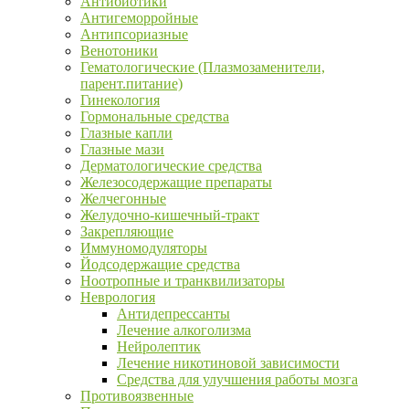
Антибиотики
Антигеморройные
Антипсориазные
Венотоники
Гематологические (Плазмозаменители,
парент.питание)
Гинекология
Гормональные средства
Глазные капли
Глазные мази
Дерматологические средства
Железосодержащие препараты
Желчегонные
Желудочно-кишечный-тракт
Закрепляющие
Иммуномодуляторы
Йодсодержащие средства
Ноотропные и транквилизаторы
Неврология
Антидепрессанты
Лечение алкоголизма
Нейролептик
Лечение никотиновой зависимости
Средства для улучшения работы мозга
Противоязвенные