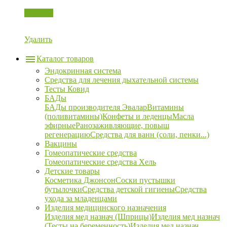
Корзина
Удалить
Каталог товаров
Эндокринная система
Средства для лечения дыхательной системы
Тесты Ковид
БАДы
БАДы производителя Эвалар
Витамины
(поливитамины)
Конфеты и леденцы
Масла
эфирные
Ранозаживляющие, повыш
регенерацию
Средства для ванн (соли, пенки...)
Вакцины
Гомеопатические средства
Гомеопатические средства Хель
Детские товары
Косметика Джонсон
Соски пустышки
бутылочки
Средства детской гигиены
Средства
ухода за младенцами
Изделия медицинского назначения
Изделия мед назнач (Шприцы)
Изделия мед назнач
(Тесты на беременность)
Изделия мед назнач