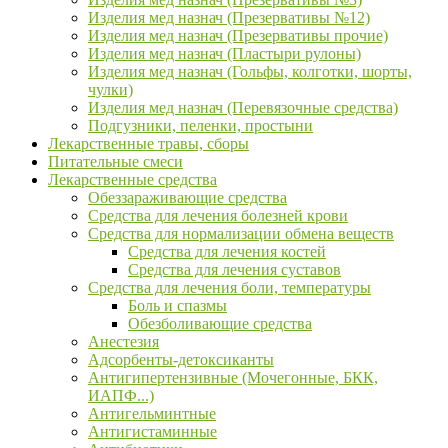
Изделия мед назнач (Презервативы №12)
Изделия мед назнач (Презервативы прочие)
Изделия мед назнач (Пластыри рулоны)
Изделия мед назнач (Гольфы, колготки, шорты,
чулки)
Изделия мед назнач (Перевязочные средства)
Подгузники, пеленки, простыни
Лекарственные травы, сборы
Питательные смеси
Лекарственные средства
Обеззараживающие средства
Средства для лечения болезней крови
Средства для нормализации обмена веществ
Средства для лечения костей
Средства для лечения суставов
Средства для лечения боли, температуры
Боль и спазмы
Обезболивающие средства
Анестезия
Адсорбенты-детоксиканты
Антигипертензивные (Мочегонные, БКК,
ИАПФ...)
Антигельминтные
Антигистаминные