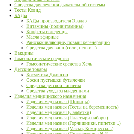
Средства для лечения дыхательной системы
Тесты Ковид
БАДы
БАДы производителя Эвалар
Витамины (поливитамины)
Конфеты и леденцы
Масла эфирные
Ранозаживляющие, повыш регенерацию
Средства для ванн (соли, пенки...)
Вакцины
Гомеопатические средства
Гомеопатические средства Хель
Детские товары
Косметика Джонсон
Соски пустышки бутылочки
Средства детской гигиены
Средства ухода за младенцами
Изделия медицинского назначения
Изделия мед назнач (Шприцы)
Изделия мед назнач (Тесты на беременность)
Изделия мед назнач (Салфетки)
Изделия мед назнач (Пластыри наборы)
Изделия мед назнач (Горчишники, пипетки...)
Изделия мед назнач (Маски, Компрессы...)
Изделия мед назнач (Презервативы №3)