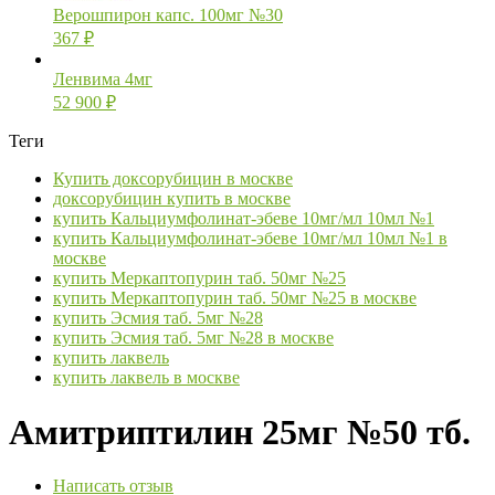
Верошпирон капс. 100мг №30
367
₽
Ленвима 4мг
52 900
₽
Теги
Купить доксорубицин в москве
доксорубицин купить в москве
купить Кальциумфолинат-эбеве 10мг/мл 10мл №1
купить Кальциумфолинат-эбеве 10мг/мл 10мл №1 в
москве
купить Меркаптопурин таб. 50мг №25
купить Меркаптопурин таб. 50мг №25 в москве
купить Эсмия таб. 5мг №28
купить Эсмия таб. 5мг №28 в москве
купить лаквель
купить лаквель в москве
Амитриптилин 25мг №50 тб.
Написать отзыв