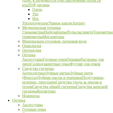
(ЦНС)
Сердечно-сосудистые
Лечение полости
рта
ЛОР органы
Горло
Ухо
Нос
Урологические
Ушные капли
Артрит
Медицинская техника
Глюкометры
Нибулайзеры
Пульсоксиметр
Тонометры
термометры
Ингаляторы
Минерально-столовая, питьевая вода
Онкология
Ортопедия
Оптика
Аксессуары
Готовые очки
Оправы
Растворы для
линз
Солнцезащитные очки
Футляр для очков
Средства гигиены
Антисептики
Зубные щетки
Зубные нити
(Флоссы)
Зубные пасты и порошки
Подгузники,
пеленки, простыни
Средства ухода за лицом и
телом
Средства общей гигиены
Средства женской
гигиены
Косметика
Ножницы
Оптика
Аксессуары
Готовые очки