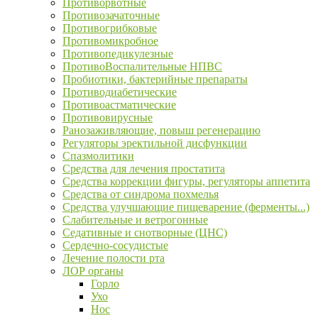
Противорвотные
Противозачаточные
Противогрибковые
Противомикробное
Противопедикулезные
ПротивоВоспалительные НПВС
Пробиотики, бактерийные препараты
Противодиабетические
Противоастматические
Противовирусные
Ранозаживляющие, повыш регенерацию
Регуляторы эректильной дисфункции
Спазмолитики
Средства для лечения простатита
Средства коррекции фигуры, регуляторы аппетита
Средства от синдрома похмелья
Средства улучшающие пищеварение (ферменты...)
Слабительные и ветрогонные
Седативные и снотворные (ЦНС)
Сердечно-сосудистые
Лечение полости рта
ЛОР органы
Горло
Ухо
Нос