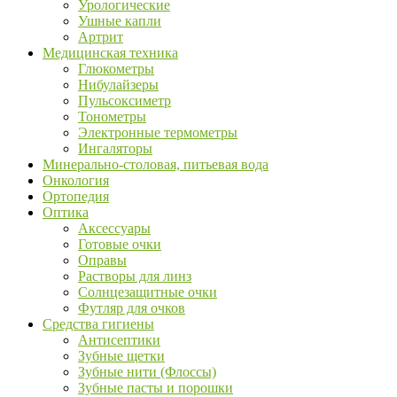
Урологические
Ушные капли
Артрит
Медицинская техника
Глюкометры
Нибулайзеры
Пульсоксиметр
Тонометры
Электронные термометры
Ингаляторы
Минерально-столовая, питьевая вода
Онкология
Ортопедия
Оптика
Аксессуары
Готовые очки
Оправы
Растворы для линз
Солнцезащитные очки
Футляр для очков
Средства гигиены
Антисептики
Зубные щетки
Зубные нити (Флоссы)
Зубные пасты и порошки