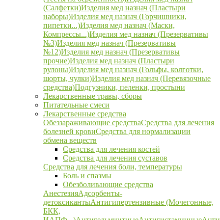
(Салфетки)
Изделия мед назнач (Пластыри
наборы)
Изделия мед назнач (Горчишники,
пипетки...)
Изделия мед назнач (Маски,
Компрессы...)
Изделия мед назнач (Презервативы
№3)
Изделия мед назнач (Презервативы
№12)
Изделия мед назнач (Презервативы
прочие)
Изделия мед назнач (Пластыри
рулоны)
Изделия мед назнач (Гольфы, колготки,
шорты, чулки)
Изделия мед назнач (Перевязочные
средства)
Подгузники, пеленки, простыни
Лекарственные травы, сборы
Питательные смеси
Лекарственные средства
Обеззараживающие средства
Средства для лечения
болезней крови
Средства для нормализации
обмена веществ
Средства для лечения костей
Средства для лечения суставов
Средства для лечения боли, температуры
Боль и спазмы
Обезболивающие средства
Анестезия
Адсорбенты-
детоксиканты
Антигипертензивные (Мочегонные,
БКК,
ИАПФ...)
Антигельминтные
Антигистаминные
Анти