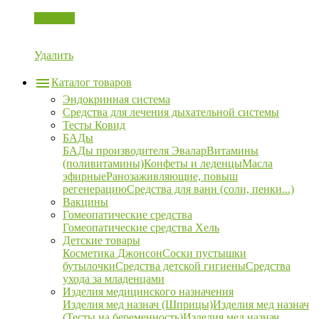
Корзина
Удалить
Каталог товаров
Эндокринная система
Средства для лечения дыхательной системы
Тесты Ковид
БАДы
БАДы производителя Эвалар
Витамины
(поливитамины)
Конфеты и леденцы
Масла
эфирные
Ранозаживляющие, повыш
регенерацию
Средства для ванн (соли, пенки...)
Вакцины
Гомеопатические средства
Гомеопатические средства Хель
Детские товары
Косметика Джонсон
Соски пустышки
бутылочки
Средства детской гигиены
Средства
ухода за младенцами
Изделия медицинского назначения
Изделия мед назнач (Шприцы)
Изделия мед назнач
(Тесты на беременность)
Изделия мед назнач