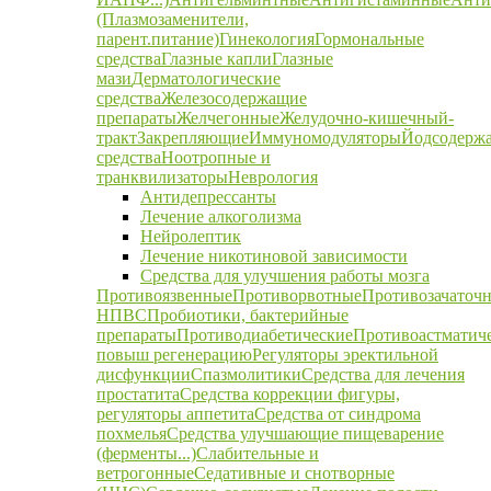
(Плазмозаменители,
парент.питание)
Гинекология
Гормональные
средства
Глазные капли
Глазные
мази
Дерматологические
средства
Железосодержащие
препараты
Желчегонные
Желудочно-кишечный-
тракт
Закрепляющие
Иммуномодуляторы
Йодсодерж
средства
Ноотропные и
транквилизаторы
Неврология
Антидепрессанты
Лечение алкоголизма
Нейролептик
Лечение никотиновой зависимости
Средства для улучшения работы мозга
Противоязвенные
Противорвотные
Противозачаточ
НПВС
Пробиотики, бактерийные
препараты
Противодиабетические
Противоастматич
повыш регенерацию
Регуляторы эректильной
дисфункции
Спазмолитики
Средства для лечения
простатита
Средства коррекции фигуры,
регуляторы аппетита
Средства от синдрома
похмелья
Средства улучшающие пищеварение
(ферменты...)
Слабительные и
ветрогонные
Седативные и снотворные