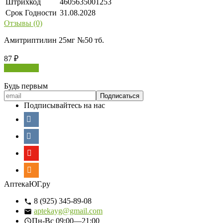
Штрихкод
4605635001253
Срок Годности
31.08.2028
Отзывы (0)
Амитриптилин 25мг №50 тб.
87
₽
В корзину
Будь первым
Подписывайтесь на нас
АптекаЮГ.ру
8 (925) 345-89-08
aptekayg@gmail.com
Пн-Вс
09:00—21:00