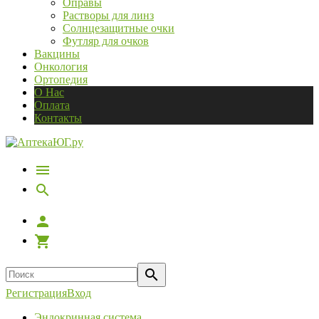
Оправы
Растворы для линз
Солнцезащитные очки
Футляр для очков
Вакцины
Онкология
Ортопедия
О Нас
Оплата
Контакты
Регистрация
Вход
Эндокринная система