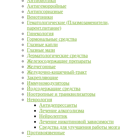
Антибиотики
Антигеморройные
Антипсориазные
Венотоники
Гематологические (Плазмозаменители,
парент.питание)
Гинекология
Гормональные средства
Глазные капли
Глазные мази
Дерматологические средства
Железосодержащие препараты
Желчегонные
Желудочно-кишечный-тракт
Закрепляющие
Иммуномодуляторы
Йодсодержащие средства
Ноотропные и транквилизаторы
Неврология
Антидепрессанты
Лечение алкоголизма
Нейролептик
Лечение никотиновой зависимости
Средства для улучшения работы мозга
Противоязвенные