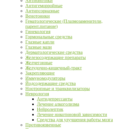
Антибиотики
Антигеморройные
Антипсориазные
Венотоники
Гематологические (Плазмозаменители,
парент.питание)
Гинекология
Гормональные средства
Глазные капли
Глазные мази
Дерматологические средства
Железосодержащие препараты
Желчегонные
Желудочно-кишечный-тракт
Закрепляющие
Иммуномодуляторы
Йодсодержащие средства
Ноотропные и транквилизаторы
Неврология
Антидепрессанты
Лечение алкоголизма
Нейролептик
Лечение никотиновой зависимости
Средства для улучшения работы мозга
Противоязвенные