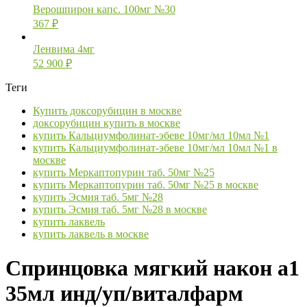
Верошпирон капс. 100мг №30
367
₽
Ленвима 4мг
52 900
₽
Теги
Купить доксорубицин в москве
доксорубицин купить в москве
купить Кальциумфолинат-эбеве 10мг/мл 10мл №1
купить Кальциумфолинат-эбеве 10мг/мл 10мл №1 в
москве
купить Меркаптопурин таб. 50мг №25
купить Меркаптопурин таб. 50мг №25 в москве
купить Эсмия таб. 5мг №28
купить Эсмия таб. 5мг №28 в москве
купить лаквель
купить лаквель в москве
Спринцовка мягкий након а1
35мл инд/уп/виталфарм