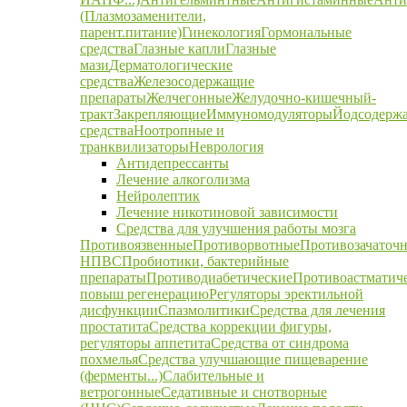
(Плазмозаменители,
парент.питание)
Гинекология
Гормональные
средства
Глазные капли
Глазные
мази
Дерматологические
средства
Железосодержащие
препараты
Желчегонные
Желудочно-кишечный-
тракт
Закрепляющие
Иммуномодуляторы
Йодсодерж
средства
Ноотропные и
транквилизаторы
Неврология
Антидепрессанты
Лечение алкоголизма
Нейролептик
Лечение никотиновой зависимости
Средства для улучшения работы мозга
Противоязвенные
Противорвотные
Противозачаточ
НПВС
Пробиотики, бактерийные
препараты
Противодиабетические
Противоастматич
повыш регенерацию
Регуляторы эректильной
дисфункции
Спазмолитики
Средства для лечения
простатита
Средства коррекции фигуры,
регуляторы аппетита
Средства от синдрома
похмелья
Средства улучшающие пищеварение
(ферменты...)
Слабительные и
ветрогонные
Седативные и снотворные