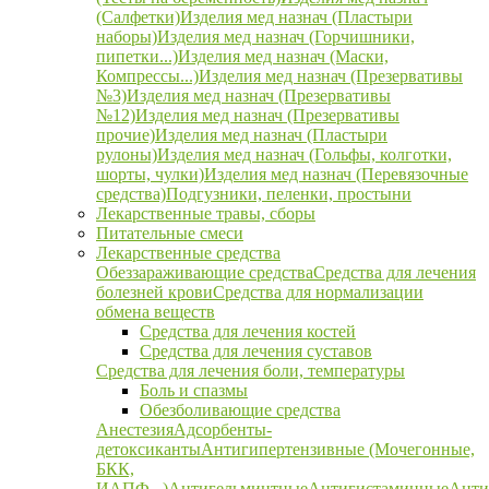
(Салфетки)
Изделия мед назнач (Пластыри
наборы)
Изделия мед назнач (Горчишники,
пипетки...)
Изделия мед назнач (Маски,
Компрессы...)
Изделия мед назнач (Презервативы
№3)
Изделия мед назнач (Презервативы
№12)
Изделия мед назнач (Презервативы
прочие)
Изделия мед назнач (Пластыри
рулоны)
Изделия мед назнач (Гольфы, колготки,
шорты, чулки)
Изделия мед назнач (Перевязочные
средства)
Подгузники, пеленки, простыни
Лекарственные травы, сборы
Питательные смеси
Лекарственные средства
Обеззараживающие средства
Средства для лечения
болезней крови
Средства для нормализации
обмена веществ
Средства для лечения костей
Средства для лечения суставов
Средства для лечения боли, температуры
Боль и спазмы
Обезболивающие средства
Анестезия
Адсорбенты-
детоксиканты
Антигипертензивные (Мочегонные,
БКК,
ИАПФ...)
Антигельминтные
Антигистаминные
Анти