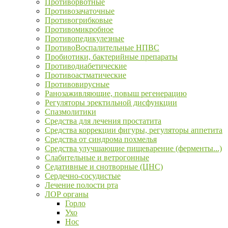
Противорвотные
Противозачаточные
Противогрибковые
Противомикробное
Противопедикулезные
ПротивоВоспалительные НПВС
Пробиотики, бактерийные препараты
Противодиабетические
Противоастматические
Противовирусные
Ранозаживляющие, повыш регенерацию
Регуляторы эректильной дисфункции
Спазмолитики
Средства для лечения простатита
Средства коррекции фигуры, регуляторы аппетита
Средства от синдрома похмелья
Средства улучшающие пищеварение (ферменты...)
Слабительные и ветрогонные
Седативные и снотворные (ЦНС)
Сердечно-сосудистые
Лечение полости рта
ЛОР органы
Горло
Ухо
Нос