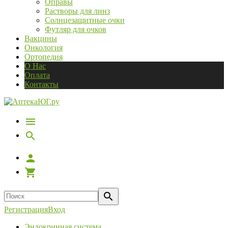
Оправы
Растворы для линз
Солнцезащитные очки
Футляр для очков
Вакцины
Онкология
Ортопедия
О Нас
Оплата
Контакты
Регистрация
Вход
Эндокринная система