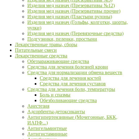
Изделия мед назнач (Презервативы №12)
Изделия мед назнач (Презервативы прочие)
Изделия мед назнач (Пластыри рулоны)
Изделия мед назнач (Гольфы, колготки, шорты,
чулки)
Изделия мед назнач (Перевязочные средства)
Подгузники, пеленки, простыни
Лекарственные травы, сборы
Питательные смеси
Лекарственные средства
Обеззараживающие средства
Средства для лечения болезней крови
Средства для нормализации обмена веществ
Средства для лечения костей
Средства для лечения суставов
Средства для лечения боли, температуры
Боль и спазмы
Обезболивающие средства
Анестезия
Адсорбенты-детоксиканты
Антигипертензивные (Мочегонные, БКК,
ИАПФ...)
Антигельминтные
Антигистаминные