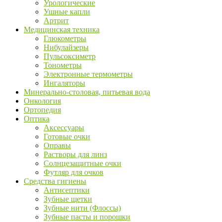
Урологические
Ушные капли
Артрит
Медицинская техника
Глюкометры
Нибулайзеры
Пульсоксиметр
Тонометры
Электронные термометры
Ингаляторы
Минерально-столовая, питьевая вода
Онкология
Ортопедия
Оптика
Аксессуары
Готовые очки
Оправы
Растворы для линз
Солнцезащитные очки
Футляр для очков
Средства гигиены
Антисептики
Зубные щетки
Зубные нити (Флоссы)
Зубные пасты и порошки