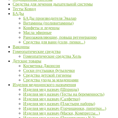
Средства для лечения дыхательной системы
Тесты Ковид
БАДы
БАДы производителя Эвалар
Витамины (поливитамины)
Конфеты и леденцы
Масла эфирные
Ранозаживляющие, повыш регенерацию
Средства для ванн (соли, пенки...)
Вакцины
Гомеопатические средства
Гомеопатические средства Хель
Детские товары
Косметика Джонсон
Соски пустышки бутылочки
Средства детской гигиены
Средства ухода за младенцами
Изделия медицинского назначения
Изделия мед назнач (Шприцы)
Изделия мед назнач (Тесты на беременность)
Изделия мед назнач (Салфетки)
Изделия мед назнач (Пластыри наборы)
Изделия мед назнач (Горчишники, пипетки...)
Изделия мед назнач (Маски, Компрессы...)
Изделия мед назнач (Презервативы №3)