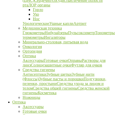
(ЦНС)
Сердечно-сосудистые
Лечение полости
рта
ЛОР органы
Горло
Ухо
Нос
Урологические
Ушные капли
Артрит
Медицинская техника
Глюкометры
Нибулайзеры
Пульсоксиметр
Тонометры
термометры
Ингаляторы
Минерально-столовая, питьевая вода
Онкология
Ортопедия
Оптика
Аксессуары
Готовые очки
Оправы
Растворы для
линз
Солнцезащитные очки
Футляр для очков
Средства гигиены
Антисептики
Зубные щетки
Зубные нити
(Флоссы)
Зубные пасты и порошки
Подгузники,
пеленки, простыни
Средства ухода за лицом и
телом
Средства общей гигиены
Средства женской
гигиены
Косметика
Ножницы
Оптика
Аксессуары
Готовые очки