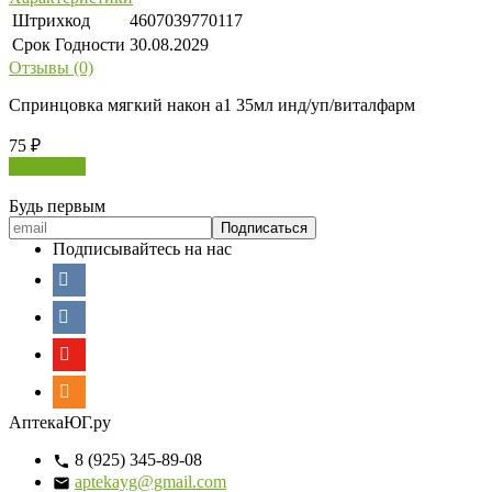
Штрихкод
4607039770117
Срок Годности
30.08.2029
Отзывы (0)
Спринцовка мягкий након а1 35мл инд/уп/виталфарм
75
₽
В корзину
Будь первым
Подписывайтесь на нас
АптекаЮГ.ру
8 (925) 345-89-08
aptekayg@gmail.com