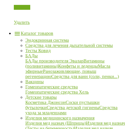
Корзина
Удалить
Каталог товаров
Эндокринная система
Средства для лечения дыхательной системы
Тесты Ковид
БАДы
БАДы производителя Эвалар
Витамины
(поливитамины)
Конфеты и леденцы
Масла
эфирные
Ранозаживляющие, повыш
регенерацию
Средства для ванн (соли, пенки...)
Вакцины
Гомеопатические средства
Гомеопатические средства Хель
Детские товары
Косметика Джонсон
Соски пустышки
бутылочки
Средства детской гигиены
Средства
ухода за младенцами
Изделия медицинского назначения
Изделия мед назнач (Шприцы)
Изделия мед назнач
(Тесты на беременность)
Изделия мед назнач