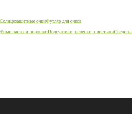
Солнцезащитные очки
Футляр для очков
убные пасты и порошки
Подгузники, пеленки, простыни
Средства