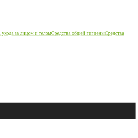
 ухода за лицом и телом
Средства общей гигиены
Средства