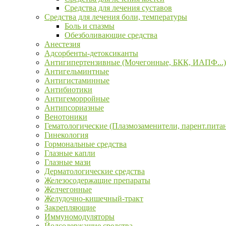
Средства для лечения суставов
Средства для лечения боли, температуры
Боль и спазмы
Обезболивающие средства
Анестезия
Адсорбенты-детоксиканты
Антигипертензивные (Мочегонные, БКК, ИАПФ...)
Антигельминтные
Антигистаминные
Антибиотики
Антигеморройные
Антипсориазные
Венотоники
Гематологические (Плазмозаменители, парент.пита
Гинекология
Гормональные средства
Глазные капли
Глазные мази
Дерматологические средства
Железосодержащие препараты
Желчегонные
Желудочно-кишечный-тракт
Закрепляющие
Иммуномодуляторы
Йодсодержащие средства