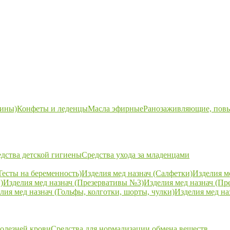
ины)
Конфеты и леденцы
Масла эфирные
Ранозаживляющие, пов
дства детской гигиены
Средства ухода за младенцами
Тесты на беременность)
Изделия мед назнач (Салфетки)
Изделия м
)
Изделия мед назнач (Презервативы №3)
Изделия мед назнач (Пр
лия мед назнач (Гольфы, колготки, шорты, чулки)
Изделия мед на
болезней крови
Средства для нормализации обмена веществ