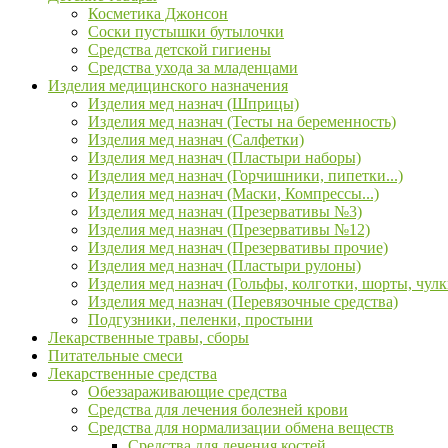
Косметика Джонсон
Соски пустышки бутылочки
Средства детской гигиены
Средства ухода за младенцами
Изделия медицинского назначения
Изделия мед назнач (Шприцы)
Изделия мед назнач (Тесты на беременность)
Изделия мед назнач (Салфетки)
Изделия мед назнач (Пластыри наборы)
Изделия мед назнач (Горчишники, пипетки...)
Изделия мед назнач (Маски, Компрессы...)
Изделия мед назнач (Презервативы №3)
Изделия мед назнач (Презервативы №12)
Изделия мед назнач (Презервативы прочие)
Изделия мед назнач (Пластыри рулоны)
Изделия мед назнач (Гольфы, колготки, шорты, чулк
Изделия мед назнач (Перевязочные средства)
Подгузники, пеленки, простыни
Лекарственные травы, сборы
Питательные смеси
Лекарственные средства
Обеззараживающие средства
Средства для лечения болезней крови
Средства для нормализации обмена веществ
Средства для лечения костей