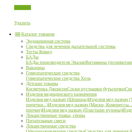
Корзина
Удалить
Каталог товаров
Эндокринная система
Средства для лечения дыхательной системы
Тесты Ковид
БАДы
БАДы производителя Эвалар
Витамины (поливитам
Вакцины
Гомеопатические средства
Гомеопатические средства Хель
Детские товары
Косметика Джонсон
Соски пустышки бутылочки
Сре
Изделия медицинского назначения
Изделия мед назнач (Шприцы)
Изделия мед назнач (
пипетки...)
Изделия мед назнач (Маски, Компрессы...
прочие)
Изделия мед назнач (Пластыри рулоны)
Изде
Лекарственные травы, сборы
Питательные смеси
Лекарственные средства
Обеззараживающие средства
Средства для лечения 