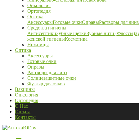
Онкология
Ортопедия
Оптика
Аксессуары
Готовые очки
Оправы
Растворы для линз
Средства гигиены
Антисептики
Зубные щетки
Зубные нити (Флоссы)
З
женской гигиены
Косметика
Ножницы
Оптика
Аксессуары
Готовые очки
Оправы
Растворы для линз
Солнцезащитные очки
Футляр для очков
Вакцины
Онкология
Ортопедия
О Нас
Оплата
Контакты