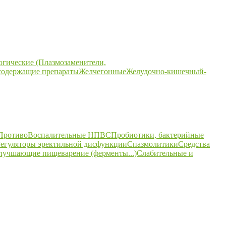
огические (Плазмозаменители,
содержащие препараты
Желчегонные
Желудочно-кишечный-
ПротивоВоспалительные НПВС
Пробиотики, бактерийные
егуляторы эректильной дисфункции
Спазмолитики
Средства
улучшающие пищеварение (ферменты...)
Слабительные и