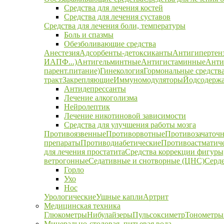
Средства для лечения костей
Средства для лечения суставов
Средства для лечения боли, температуры
Боль и спазмы
Обезболивающие средства
Анестезия
Адсорбенты-детоксиканты
Антигипертен
ИАПФ...)
Антигельминтные
Антигистаминные
Анти
парент.питание)
Гинекология
Гормональные средств
тракт
Закрепляющие
Иммуномодуляторы
Йодсодержа
Антидепрессанты
Лечение алкоголизма
Нейролептик
Лечение никотиновой зависимости
Средства для улучшения работы мозга
Противоязвенные
Противорвотные
Противозачаточ
препараты
Противодиабетические
Противоастматич
для лечения простатита
Средства коррекции фигуры,
ветрогонные
Седативные и снотворные (ЦНС)
Серд
Горло
Ухо
Нос
Урологические
Ушные капли
Артрит
Медицинская техника
Глюкометры
Нибулайзеры
Пульсоксиметр
Тонометры
Минерально-столовая, питьевая вода