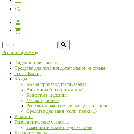
Регистрация
Вход
Эндокринная система
Средства для лечения дыхательной системы
Тесты Ковид
БАДы
БАДы производителя Эвалар
Витамины (поливитамины)
Конфеты и леденцы
Масла эфирные
Ранозаживляющие, повыш регенерацию
Средства для ванн (соли, пенки...)
Вакцины
Гомеопатические средства
Гомеопатические средства Хель
Детские товары