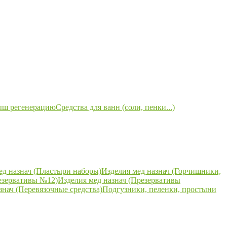
ыш регенерацию
Средства для ванн (соли, пенки...)
ед назнач (Пластыри наборы)
Изделия мед назнач (Горчишники,
езервативы №12)
Изделия мед назнач (Презервативы
знач (Перевязочные средства)
Подгузники, пеленки, простыни