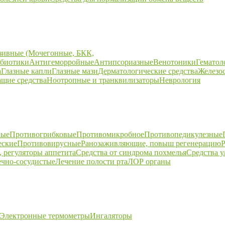
зивные (Мочегонные, БКК,
биотики
Антигеморройные
Антипсориазные
Венотоники
Гематол
а
Глазные капли
Глазные мази
Дерматологические средства
Железо
щие средства
Ноотропные и транквилизаторы
Неврология
ные
Противогрибковые
Противомикробное
Противопедикулезные
еские
Противовирусные
Ранозаживляющие, повыш регенерацию
Р
 регуляторы аппетита
Средства от синдрома похмелья
Средства 
ечно-сосудистые
Лечение полости рта
ЛОР органы
Электронные термометры
Ингаляторы