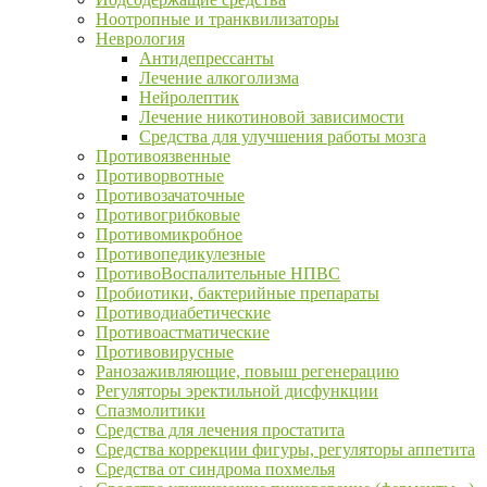
Ноотропные и транквилизаторы
Неврология
Антидепрессанты
Лечение алкоголизма
Нейролептик
Лечение никотиновой зависимости
Средства для улучшения работы мозга
Противоязвенные
Противорвотные
Противозачаточные
Противогрибковые
Противомикробное
Противопедикулезные
ПротивоВоспалительные НПВС
Пробиотики, бактерийные препараты
Противодиабетические
Противоастматические
Противовирусные
Ранозаживляющие, повыш регенерацию
Регуляторы эректильной дисфункции
Спазмолитики
Средства для лечения простатита
Средства коррекции фигуры, регуляторы аппетита
Средства от синдрома похмелья