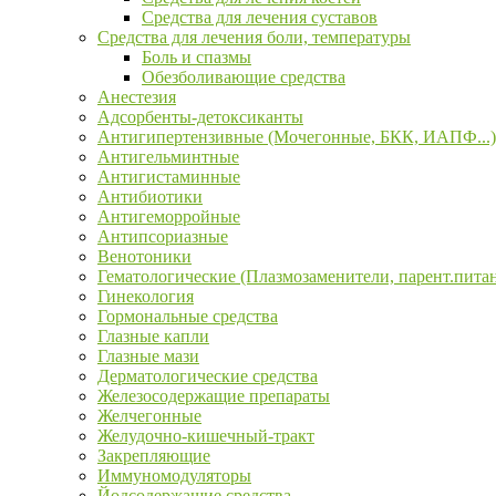
Средства для лечения суставов
Средства для лечения боли, температуры
Боль и спазмы
Обезболивающие средства
Анестезия
Адсорбенты-детоксиканты
Антигипертензивные (Мочегонные, БКК, ИАПФ...)
Антигельминтные
Антигистаминные
Антибиотики
Антигеморройные
Антипсориазные
Венотоники
Гематологические (Плазмозаменители, парент.пита
Гинекология
Гормональные средства
Глазные капли
Глазные мази
Дерматологические средства
Железосодержащие препараты
Желчегонные
Желудочно-кишечный-тракт
Закрепляющие
Иммуномодуляторы
Йодсодержащие средства