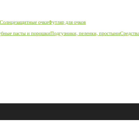
Солнцезащитные очки
Футляр для очков
убные пасты и порошки
Подгузники, пеленки, простыни
Средства