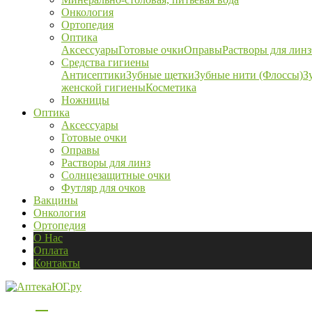
Онкология
Ортопедия
Оптика
Аксессуары
Готовые очки
Оправы
Растворы для линз
Средства гигиены
Антисептики
Зубные щетки
Зубные нити (Флоссы)
З
женской гигиены
Косметика
Ножницы
Оптика
Аксессуары
Готовые очки
Оправы
Растворы для линз
Солнцезащитные очки
Футляр для очков
Вакцины
Онкология
Ортопедия
О Нас
Оплата
Контакты