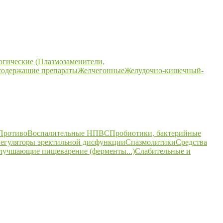
огические (Плазмозаменители,
содержащие препараты
Желчегонные
Желудочно-кишечный-
ПротивоВоспалительные НПВС
Пробиотики, бактерийные
егуляторы эректильной дисфункции
Спазмолитики
Средства
улучшающие пищеварение (ферменты...)
Слабительные и