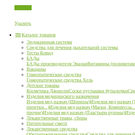
Корзина
Удалить
Каталог товаров
Эндокринная система
Средства для лечения дыхательной системы
Тесты Ковид
БАДы
БАДы производителя Эвалар
Витамины (поливитам
Вакцины
Гомеопатические средства
Гомеопатические средства Хель
Детские товары
Косметика Джонсон
Соски пустышки бутылочки
Сре
Изделия медицинского назначения
Изделия мед назнач (Шприцы)
Изделия мед назнач (
пипетки...)
Изделия мед назнач (Маски, Компрессы...
прочие)
Изделия мед назнач (Пластыри рулоны)
Изде
Лекарственные травы, сборы
Питательные смеси
Лекарственные средства
Обеззараживающие средства
Средства для лечения 