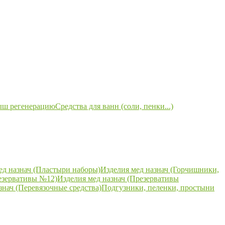
ыш регенерацию
Средства для ванн (соли, пенки...)
ед назнач (Пластыри наборы)
Изделия мед назнач (Горчишники,
езервативы №12)
Изделия мед назнач (Презервативы
знач (Перевязочные средства)
Подгузники, пеленки, простыни