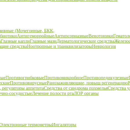
зивные (Мочегонные, БКК,
биотики
Антигеморройные
Антипсориазные
Венотоники
Гематол
а
Глазные капли
Глазные мази
Дерматологические средства
Железо
щие средства
Ноотропные и транквилизаторы
Неврология
ные
Противогрибковые
Противомикробное
Противопедикулезные
еские
Противовирусные
Ранозаживляющие, повыш регенерацию
Р
 регуляторы аппетита
Средства от синдрома похмелья
Средства 
ечно-сосудистые
Лечение полости рта
ЛОР органы
Электронные термометры
Ингаляторы