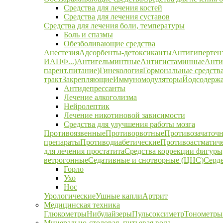
Средства для лечения костей
Средства для лечения суставов
Средства для лечения боли, температуры
Боль и спазмы
Обезболивающие средства
Анестезия
Адсорбенты-детоксиканты
Антигипертен
ИАПФ...)
Антигельминтные
Антигистаминные
Анти
парент.питание)
Гинекология
Гормональные средств
тракт
Закрепляющие
Иммуномодуляторы
Йодсодержа
Антидепрессанты
Лечение алкоголизма
Нейролептик
Лечение никотиновой зависимости
Средства для улучшения работы мозга
Противоязвенные
Противорвотные
Противозачаточ
препараты
Противодиабетические
Противоастматич
для лечения простатита
Средства коррекции фигуры,
ветрогонные
Седативные и снотворные (ЦНС)
Серд
Горло
Ухо
Нос
Урологические
Ушные капли
Артрит
Медицинская техника
Глюкометры
Нибулайзеры
Пульсоксиметр
Тонометры
Минерально-столовая, питьевая вода