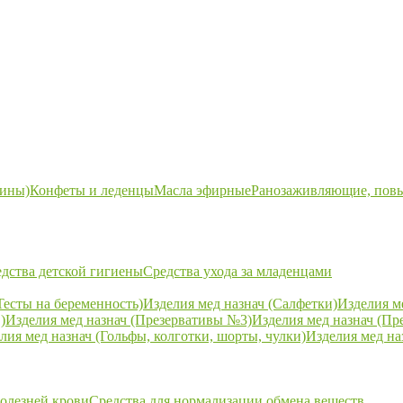
ины)
Конфеты и леденцы
Масла эфирные
Ранозаживляющие, пов
дства детской гигиены
Средства ухода за младенцами
Тесты на беременность)
Изделия мед назнач (Салфетки)
Изделия м
)
Изделия мед назнач (Презервативы №3)
Изделия мед назнач (Пр
лия мед назнач (Гольфы, колготки, шорты, чулки)
Изделия мед на
болезней крови
Средства для нормализации обмена веществ