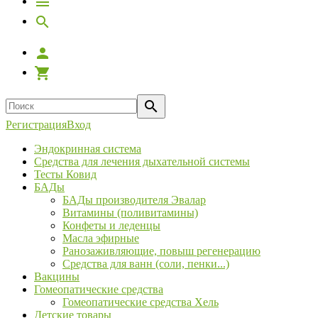
Регистрация
Вход
Эндокринная система
Средства для лечения дыхательной системы
Тесты Ковид
БАДы
БАДы производителя Эвалар
Витамины (поливитамины)
Конфеты и леденцы
Масла эфирные
Ранозаживляющие, повыш регенерацию
Средства для ванн (соли, пенки...)
Вакцины
Гомеопатические средства
Гомеопатические средства Хель
Детские товары