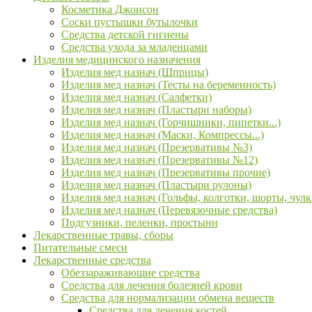
Косметика Джонсон
Соски пустышки бутылочки
Средства детской гигиены
Средства ухода за младенцами
Изделия медицинского назначения
Изделия мед назнач (Шприцы)
Изделия мед назнач (Тесты на беременность)
Изделия мед назнач (Салфетки)
Изделия мед назнач (Пластыри наборы)
Изделия мед назнач (Горчишники, пипетки...)
Изделия мед назнач (Маски, Компрессы...)
Изделия мед назнач (Презервативы №3)
Изделия мед назнач (Презервативы №12)
Изделия мед назнач (Презервативы прочие)
Изделия мед назнач (Пластыри рулоны)
Изделия мед назнач (Гольфы, колготки, шорты, чулк
Изделия мед назнач (Перевязочные средства)
Подгузники, пеленки, простыни
Лекарственные травы, сборы
Питательные смеси
Лекарственные средства
Обеззараживающие средства
Средства для лечения болезней крови
Средства для нормализации обмена веществ
Средства для лечения костей