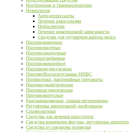
Ноотропные и транквилизаторы
Неврология
Антидепрессанты
Лечение алкоголизма
Нейролептик
Лечение никотиновой зависимости
Средства для улучшения работы мозга
Противоязвенные
Противорвотные
Противозачаточные
Противогрибковые
Противомикробное
Противопедикулезные
ПротивоВоспалительные НПВС
Пробиотики, бактерийные препараты
Противодиабетические
Противоастматические
Противовирусные
Ранозаживляющие, повыш регенерацию
Регуляторы эректильной дисфункции
Спазмолитики
Средства для лечения простатита
Средства коррекции фигуры, регуляторы аппетита
Средства от синдрома похмелья