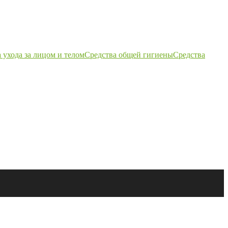
 ухода за лицом и телом
Средства общей гигиены
Средства