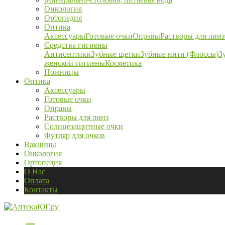
Онкология
Ортопедия
Оптика
Аксессуары
Готовые очки
Оправы
Растворы для линз
Средства гигиены
Антисептики
Зубные щетки
Зубные нити (Флоссы)
З
женской гигиены
Косметика
Ножницы
Оптика
Аксессуары
Готовые очки
Оправы
Растворы для линз
Солнцезащитные очки
Футляр для очков
Вакцины
Онкология
Ортопедия
О Нас
Оплата
Контакты