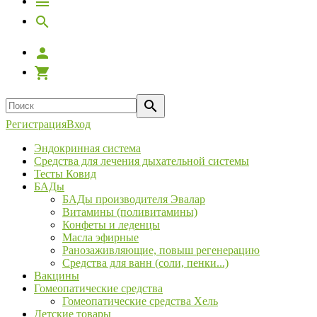
Регистрация
Вход
Эндокринная система
Средства для лечения дыхательной системы
Тесты Ковид
БАДы
БАДы производителя Эвалар
Витамины (поливитамины)
Конфеты и леденцы
Масла эфирные
Ранозаживляющие, повыш регенерацию
Средства для ванн (соли, пенки...)
Вакцины
Гомеопатические средства
Гомеопатические средства Хель
Детские товары