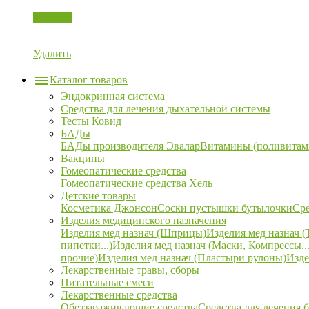
Корзина
Удалить
Каталог товаров
Эндокринная система
Средства для лечения дыхательной системы
Тесты Ковид
БАДы
БАДы производителя Эвалар
Витамины (поливитам
Вакцины
Гомеопатические средства
Гомеопатические средства Хель
Детские товары
Косметика Джонсон
Соски пустышки бутылочки
Сре
Изделия медицинского назначения
Изделия мед назнач (Шприцы)
Изделия мед назнач (
пипетки...)
Изделия мед назнач (Маски, Компрессы...
прочие)
Изделия мед назнач (Пластыри рулоны)
Изде
Лекарственные травы, сборы
Питательные смеси
Лекарственные средства
Обеззараживающие средства
Средства для лечения 