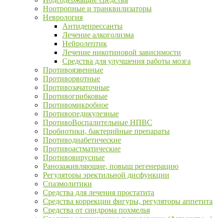
Ноотропные и транквилизаторы
Неврология
Антидепрессанты
Лечение алкоголизма
Нейролептик
Лечение никотиновой зависимости
Средства для улучшения работы мозга
Противоязвенные
Противорвотные
Противозачаточные
Противогрибковые
Противомикробное
Противопедикулезные
ПротивоВоспалительные НПВС
Пробиотики, бактерийные препараты
Противодиабетические
Противоастматические
Противовирусные
Ранозаживляющие, повыш регенерацию
Регуляторы эректильной дисфункции
Спазмолитики
Средства для лечения простатита
Средства коррекции фигуры, регуляторы аппетита
Средства от синдрома похмелья