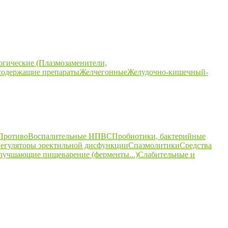
огические (Плазмозаменители,
содержащие препараты
Желчегонные
Желудочно-кишечный-
ПротивоВоспалительные НПВС
Пробиотики, бактерийные
егуляторы эректильной дисфункции
Спазмолитики
Средства
улучшающие пищеварение (ферменты...)
Слабительные и