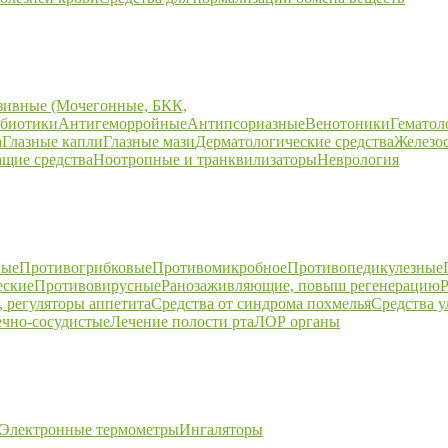
зивные (Мочегонные, БКК,
биотики
Антигеморройные
Антипсориазные
Венотоники
Гематол
а
Глазные капли
Глазные мази
Дерматологические средства
Железо
щие средства
Ноотропные и транквилизаторы
Неврология
ные
Противогрибковые
Противомикробное
Противопедикулезные
еские
Противовирусные
Ранозаживляющие, повыш регенерацию
Р
 регуляторы аппетита
Средства от синдрома похмелья
Средства 
ечно-сосудистые
Лечение полости рта
ЛОР органы
Электронные термометры
Ингаляторы