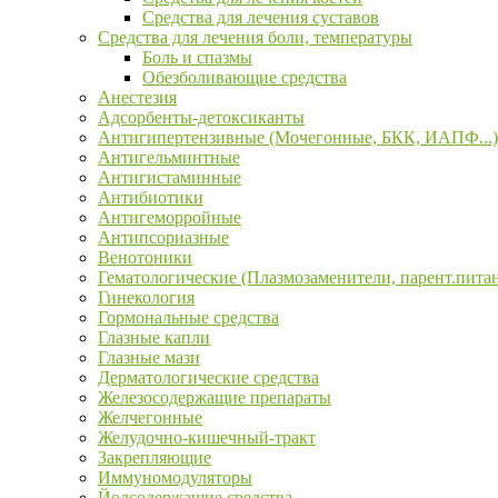
Средства для лечения суставов
Средства для лечения боли, температуры
Боль и спазмы
Обезболивающие средства
Анестезия
Адсорбенты-детоксиканты
Антигипертензивные (Мочегонные, БКК, ИАПФ...)
Антигельминтные
Антигистаминные
Антибиотики
Антигеморройные
Антипсориазные
Венотоники
Гематологические (Плазмозаменители, парент.пита
Гинекология
Гормональные средства
Глазные капли
Глазные мази
Дерматологические средства
Железосодержащие препараты
Желчегонные
Желудочно-кишечный-тракт
Закрепляющие
Иммуномодуляторы
Йодсодержащие средства