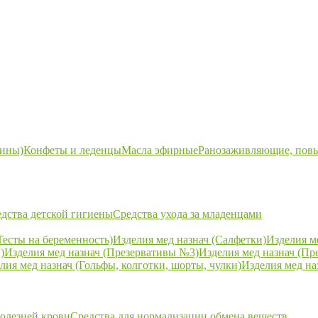
ины)
Конфеты и леденцы
Масла эфирные
Ранозаживляющие, пов
дства детской гигиены
Средства ухода за младенцами
Тесты на беременность)
Изделия мед назнач (Салфетки)
Изделия м
)
Изделия мед назнач (Презервативы №3)
Изделия мед назнач (Пр
лия мед назнач (Гольфы, колготки, шорты, чулки)
Изделия мед на
болезней крови
Средства для нормализации обмена веществ