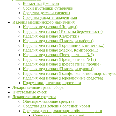
Косметика Джонсон
Соски пустышки бутылочки
Средства детской гигиены
Средства ухода за младенцами
Изделия медицинского назначения
Изделия мед назнач (Шприцы)
Изделия мед назнач (Тесты на беременность)
Изделия мед назнач (Салфетки)
Изделия мед назнач (Пластыри наборы)
Изделия мед назнач (Горчишники, пипетки...)
Изделия мед назнач (Маски, Компрессы...)
Изделия мед назнач (Презервативы №3)
Изделия мед назнач (Презервативы №12)
Изделия мед назнач (Презервативы прочие)
Изделия мед назнач (Пластыри рулоны)
Изделия мед назнач (Гольфы, колготки, шорты, чулк
Изделия мед назнач (Перевязочные средства)
Подгузники, пеленки, простыни
Лекарственные травы, сборы
Питательные смеси
Лекарственные средства
Обеззараживающие средства
Средства для лечения болезней крови
Средства для нормализации обмена веществ
Средства для лечения костей