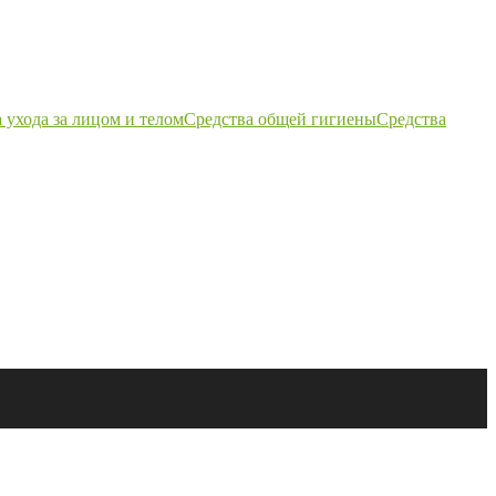
 ухода за лицом и телом
Средства общей гигиены
Средства