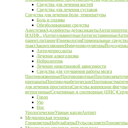
Средства для лечения костей
Средства для лечения суставов
Средства для лечения боли, температуры
Боль и спазмы
Обезболивающие средства
Анестезия
Адсорбенты-детоксиканты
Антигипертен
ИАПФ...)
Антигельминтные
Антигистаминные
Анти
парент.питание)
Гинекология
Гормональные средств
тракт
Закрепляющие
Иммуномодуляторы
Йодсодержа
Антидепрессанты
Лечение алкоголизма
Нейролептик
Лечение никотиновой зависимости
Средства для улучшения работы мозга
Противоязвенные
Противорвотные
Противозачаточ
препараты
Противодиабетические
Противоастматич
для лечения простатита
Средства коррекции фигуры,
ветрогонные
Седативные и снотворные (ЦНС)
Серд
Горло
Ухо
Нос
Урологические
Ушные капли
Артрит
Медицинская техника
Глюкометры
Нибулайзеры
Пульсоксиметр
Тонометры
Минерально-столовая, питьевая вода