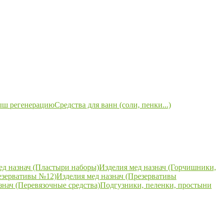
ыш регенерацию
Средства для ванн (соли, пенки...)
ед назнач (Пластыри наборы)
Изделия мед назнач (Горчишники,
езервативы №12)
Изделия мед назнач (Презервативы
знач (Перевязочные средства)
Подгузники, пеленки, простыни