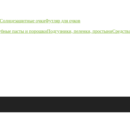
Солнцезащитные очки
Футляр для очков
убные пасты и порошки
Подгузники, пеленки, простыни
Средства