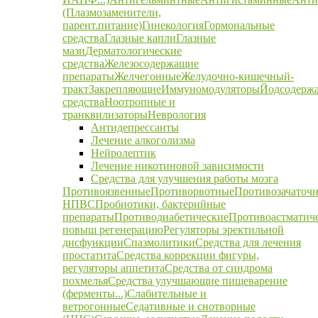
(Плазмозаменители,
парент.питание)
Гинекология
Гормональные
средства
Глазные капли
Глазные
мази
Дерматологические
средства
Железосодержащие
препараты
Желчегонные
Желудочно-кишечный-
тракт
Закрепляющие
Иммуномодуляторы
Йодсодерж
средства
Ноотропные и
транквилизаторы
Неврология
Антидепрессанты
Лечение алкоголизма
Нейролептик
Лечение никотиновой зависимости
Средства для улучшения работы мозга
Противоязвенные
Противорвотные
Противозачаточ
НПВС
Пробиотики, бактерийные
препараты
Противодиабетические
Противоастматич
повыш регенерацию
Регуляторы эректильной
дисфункции
Спазмолитики
Средства для лечения
простатита
Средства коррекции фигуры,
регуляторы аппетита
Средства от синдрома
похмелья
Средства улучшающие пищеварение
(ферменты...)
Слабительные и
ветрогонные
Седативные и снотворные