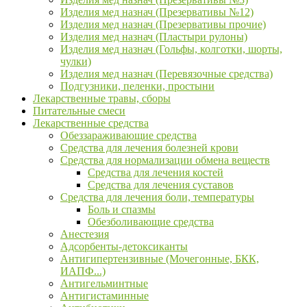
Изделия мед назнач (Презервативы №12)
Изделия мед назнач (Презервативы прочие)
Изделия мед назнач (Пластыри рулоны)
Изделия мед назнач (Гольфы, колготки, шорты,
чулки)
Изделия мед назнач (Перевязочные средства)
Подгузники, пеленки, простыни
Лекарственные травы, сборы
Питательные смеси
Лекарственные средства
Обеззараживающие средства
Средства для лечения болезней крови
Средства для нормализации обмена веществ
Средства для лечения костей
Средства для лечения суставов
Средства для лечения боли, температуры
Боль и спазмы
Обезболивающие средства
Анестезия
Адсорбенты-детоксиканты
Антигипертензивные (Мочегонные, БКК,
ИАПФ...)
Антигельминтные
Антигистаминные