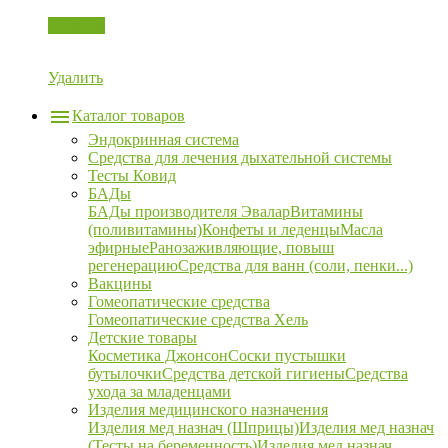
Корзина
Удалить
Каталог товаров
Эндокринная система
Средства для лечения дыхательной системы
Тесты Ковид
БАДы
БАДы производителя Эвалар
Витамины
(поливитамины)
Конфеты и леденцы
Масла
эфирные
Ранозаживляющие, повыш
регенерацию
Средства для ванн (соли, пенки...)
Вакцины
Гомеопатические средства
Гомеопатические средства Хель
Детские товары
Косметика Джонсон
Соски пустышки
бутылочки
Средства детской гигиены
Средства
ухода за младенцами
Изделия медицинского назначения
Изделия мед назнач (Шприцы)
Изделия мед назнач
(Тесты на беременность)
Изделия мед назнач