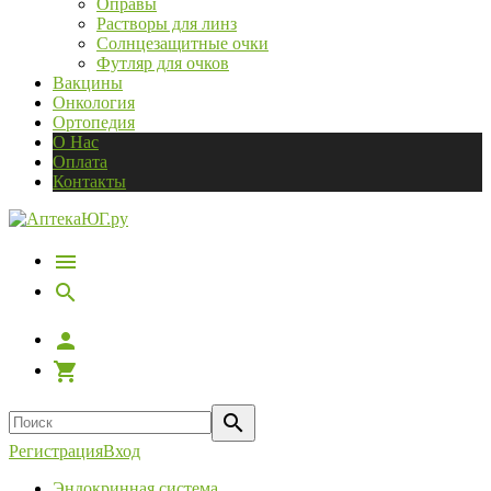
Оправы
Растворы для линз
Солнцезащитные очки
Футляр для очков
Вакцины
Онкология
Ортопедия
О Нас
Оплата
Контакты
Регистрация
Вход
Эндокринная система