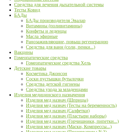
Средства для лечения дыхательной системы
Тесты Ковид
БАДы
БАДы производителя Эвалар
Витамины (поливитамины)
Конфеты и леденцы
Масла эфирные
Ранозаживляющие, повыш регенерацию
Средства для ванн (соли, пенки...)
Вакцины
Гомеопатические средства
Гомеопатические средства Хель
Детские товары
Косметика Джонсон
Соски пустышки бутылочки
Средства детской гигиены
Средства ухода за младенцами
Изделия медицинского назначения
Изделия мед назнач (Шприцы)
Изделия мед назнач (Тесты на беременность)
Изделия мед назнач (Салфетки)
Изделия мед назнач (Пластыри наборы)
Изделия мед назнач (Горчишники, пипетки...)
Изделия мед назнач (Маски, Компрессы...)
Изделия мед назнач (Презервативы №3)