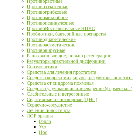
Противорвотные
Противозачаточные
Противогрибковые
Противомикробное
Противопедикулезные
ПротивоВоспалительные НПВС
Пробиотики, бактерийные препараты
Противодиабетические
Противоастматические
Противовирусные
Ранозаживляющие, повыш регенерацию
Регуляторы эректильной дисфункции
Спазмолитики
Средства для лечения простатита
Средства коррекции фигуры, регуляторы аппетита
Средства от синдрома похмелья
Средства улучшающие пищеварение (ферменты...)
Слабительные и ветрогонные
Седативные и снотворные (ЦНС)
Сердечно-сосудистые
Лечение полости рта
ЛОР органы
Горло
Ухо
Нос