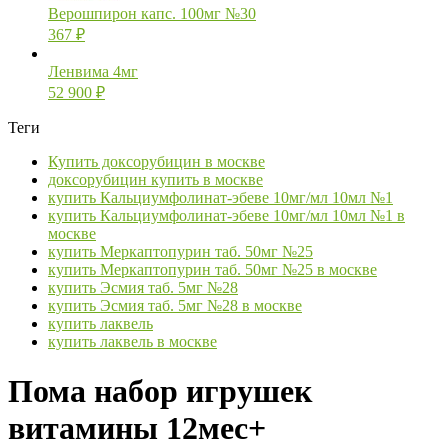
Верошпирон капс. 100мг №30
367
₽
Ленвима 4мг
52 900
₽
Теги
Купить доксорубицин в москве
доксорубицин купить в москве
купить Кальциумфолинат-эбеве 10мг/мл 10мл №1
купить Кальциумфолинат-эбеве 10мг/мл 10мл №1 в
москве
купить Меркаптопурин таб. 50мг №25
купить Меркаптопурин таб. 50мг №25 в москве
купить Эсмия таб. 5мг №28
купить Эсмия таб. 5мг №28 в москве
купить лаквель
купить лаквель в москве
Пома набор игрушек
витамины 12мес+