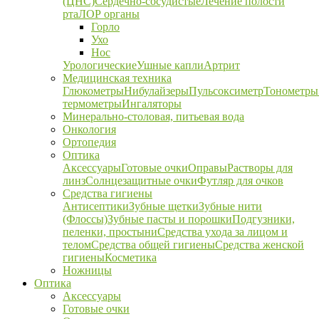
(ЦНС)
Сердечно-сосудистые
Лечение полости
рта
ЛОР органы
Горло
Ухо
Нос
Урологические
Ушные капли
Артрит
Медицинская техника
Глюкометры
Нибулайзеры
Пульсоксиметр
Тонометры
термометры
Ингаляторы
Минерально-столовая, питьевая вода
Онкология
Ортопедия
Оптика
Аксессуары
Готовые очки
Оправы
Растворы для
линз
Солнцезащитные очки
Футляр для очков
Средства гигиены
Антисептики
Зубные щетки
Зубные нити
(Флоссы)
Зубные пасты и порошки
Подгузники,
пеленки, простыни
Средства ухода за лицом и
телом
Средства общей гигиены
Средства женской
гигиены
Косметика
Ножницы
Оптика
Аксессуары
Готовые очки