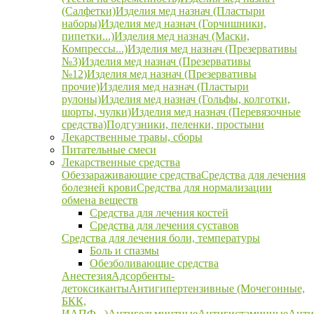
(Салфетки)
Изделия мед назнач (Пластыри
наборы)
Изделия мед назнач (Горчишники,
пипетки...)
Изделия мед назнач (Маски,
Компрессы...)
Изделия мед назнач (Презервативы
№3)
Изделия мед назнач (Презервативы
№12)
Изделия мед назнач (Презервативы
прочие)
Изделия мед назнач (Пластыри
рулоны)
Изделия мед назнач (Гольфы, колготки,
шорты, чулки)
Изделия мед назнач (Перевязочные
средства)
Подгузники, пеленки, простыни
Лекарственные травы, сборы
Питательные смеси
Лекарственные средства
Обеззараживающие средства
Средства для лечения
болезней крови
Средства для нормализации
обмена веществ
Средства для лечения костей
Средства для лечения суставов
Средства для лечения боли, температуры
Боль и спазмы
Обезболивающие средства
Анестезия
Адсорбенты-
детоксиканты
Антигипертензивные (Мочегонные,
БКК,
ИАПФ...)
Антигельминтные
Антигистаминные
Анти