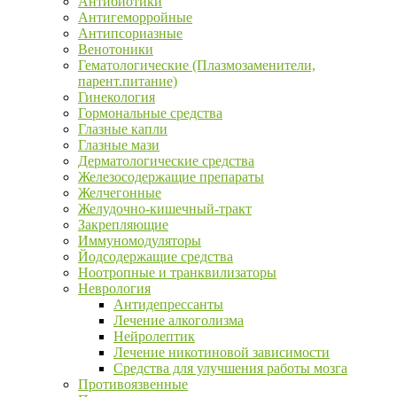
Антибиотики
Антигеморройные
Антипсориазные
Венотоники
Гематологические (Плазмозаменители,
парент.питание)
Гинекология
Гормональные средства
Глазные капли
Глазные мази
Дерматологические средства
Железосодержащие препараты
Желчегонные
Желудочно-кишечный-тракт
Закрепляющие
Иммуномодуляторы
Йодсодержащие средства
Ноотропные и транквилизаторы
Неврология
Антидепрессанты
Лечение алкоголизма
Нейролептик
Лечение никотиновой зависимости
Средства для улучшения работы мозга
Противоязвенные