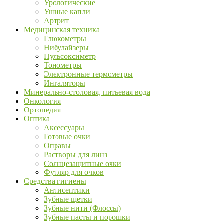
Урологические
Ушные капли
Артрит
Медицинская техника
Глюкометры
Нибулайзеры
Пульсоксиметр
Тонометры
Электронные термометры
Ингаляторы
Минерально-столовая, питьевая вода
Онкология
Ортопедия
Оптика
Аксессуары
Готовые очки
Оправы
Растворы для линз
Солнцезащитные очки
Футляр для очков
Средства гигиены
Антисептики
Зубные щетки
Зубные нити (Флоссы)
Зубные пасты и порошки