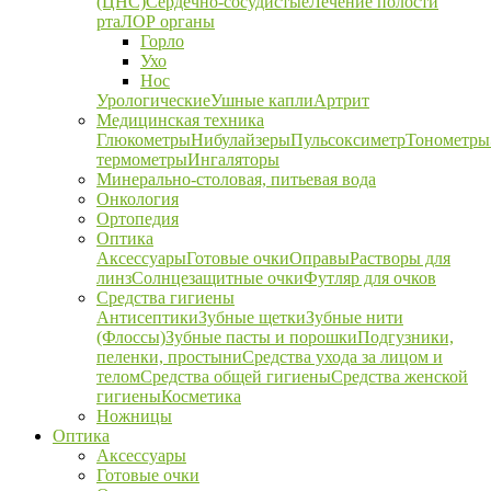
(ЦНС)
Сердечно-сосудистые
Лечение полости
рта
ЛОР органы
Горло
Ухо
Нос
Урологические
Ушные капли
Артрит
Медицинская техника
Глюкометры
Нибулайзеры
Пульсоксиметр
Тонометры
термометры
Ингаляторы
Минерально-столовая, питьевая вода
Онкология
Ортопедия
Оптика
Аксессуары
Готовые очки
Оправы
Растворы для
линз
Солнцезащитные очки
Футляр для очков
Средства гигиены
Антисептики
Зубные щетки
Зубные нити
(Флоссы)
Зубные пасты и порошки
Подгузники,
пеленки, простыни
Средства ухода за лицом и
телом
Средства общей гигиены
Средства женской
гигиены
Косметика
Ножницы
Оптика
Аксессуары
Готовые очки