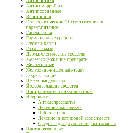
Антибиотики
Антигеморройные
Антипсориазные
Венотоники
Гематологические (Плазмозаменители,
парент.питание)
Гинекология
Гормональные средства
Глазные капли
Глазные мази
Дерматологические средства
Железосодержащие препараты
Желчегонные
Желудочно-кишечный-тракт
Закрепляющие
Иммуномодуляторы
Йодсодержащие средства
Ноотропные и транквилизаторы
Неврология
Антидепрессанты
Лечение алкоголизма
Нейролептик
Лечение никотиновой зависимости
Средства для улучшения работы мозга
Противоязвенные