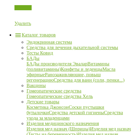
Корзина
Удалить
Каталог товаров
Эндокринная система
Средства для лечения дыхательной системы
Тесты Ковид
БАДы
БАДы производителя Эвалар
Витамины
(поливитамины)
Конфеты и леденцы
Масла
эфирные
Ранозаживляющие, повыш
регенерацию
Средства для ванн (соли, пенки...)
Вакцины
Гомеопатические средства
Гомеопатические средства Хель
Детские товары
Косметика Джонсон
Соски пустышки
бутылочки
Средства детской гигиены
Средства
ухода за младенцами
Изделия медицинского назначения
Изделия мед назнач (Шприцы)
Изделия мед назнач
(Тесты на беременность)
Изделия мед назнач