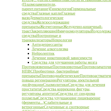
(Плазмозаменители,
парент.питание)
Гинекология
Гормональные
средства
Глазные капли
Глазные
мази
Дерматологические
средства
Железосодержащие
препараты
Желчегонные
Желудочно-кишечный-
тракт
Закрепляющие
Иммуномодуляторы
Йодсодерж
средства
Ноотропные и
транквилизаторы
Неврология
Антидепрессанты
Лечение алкоголизма
Нейролептик
Лечение никотиновой зависимости
Средства для улучшения работы мозга
Противоязвенные
Противорвотные
Противозачаточ
НПВС
Пробиотики, бактерийные
препараты
Противодиабетические
Противоастматич
повыш регенерацию
Регуляторы эректильной
дисфункции
Спазмолитики
Средства для лечения
простатита
Средства коррекции фигуры,
регуляторы аппетита
Средства от синдрома
похмелья
Средства улучшающие пищеварение
(ферменты...)
Слабительные и
ветрогонные
Седативные и снотворные