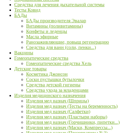
Средства для лечения дыхательной системы
Тесты Ковид
БАДы
БАДы производителя Эвалар
Витамины (поливитамины)
Конфеты и леденцы
Масла эфирные
Ранозаживляющие, повыш регенерацию
Средства для ванн (соли, пенки...)
Вакцины
Гомеопатические средства
Гомеопатические средства Хель
Детские товары
Косметика Джонсон
Соски пустышки бутылочки
Средства детской гигиены
Средства ухода за младенцами
Изделия медицинского назначения
Изделия мед назнач (Шприцы)
Изделия мед назнач (Тесты на беременность)
Изделия мед назнач (Салфетки)
Изделия мед назнач (Пластыри наборы)
Изделия мед назнач (Горчишники, пипетки...)
Изделия мед назнач (Маски, Компрессы...)
Изделия мед назнач (Презервативы №3)