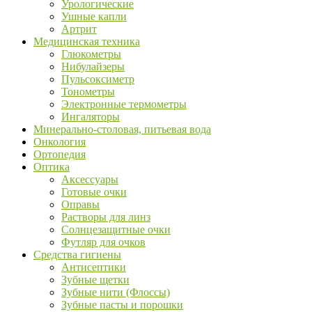
Урологические
Ушные капли
Артрит
Медицинская техника
Глюкометры
Нибулайзеры
Пульсоксиметр
Тонометры
Электронные термометры
Ингаляторы
Минерально-столовая, питьевая вода
Онкология
Ортопедия
Оптика
Аксессуары
Готовые очки
Оправы
Растворы для линз
Солнцезащитные очки
Футляр для очков
Средства гигиены
Антисептики
Зубные щетки
Зубные нити (Флоссы)
Зубные пасты и порошки