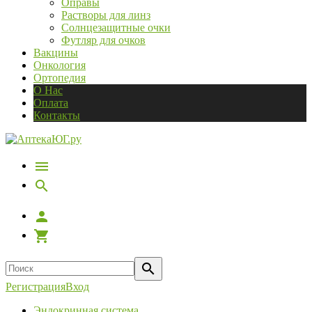
Оправы
Растворы для линз
Солнцезащитные очки
Футляр для очков
Вакцины
Онкология
Ортопедия
О Нас
Оплата
Контакты
Регистрация
Вход
Эндокринная система