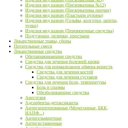
Изделия мед назнач (Презервативы №12)
Изделия мед назнач (Презервативы прочие)
Изделия мед назнач (Пластыри рулоны)
Изделия мед назнач (Гольфы, колготки, шорты,
чулки)
Изделия мед назнач (Перевязочные средства)
Подгузники, пеленки, простыни
Лекарственные травы, сборы
Питательные смеси
Лекарственные средства
Обеззараживающие средства
Средства для лечения болезней крови
Средства для нормализации обмена веществ
Средства для лечения костей
Средства для лечения суставов
Средства для лечения боли, температуры
Боль и спазмы
Обезболивающие средства
Анестезия
Адсорбенты-детоксиканты
Антигипертензивные (Мочегонные, БКК,
ИАПФ...)
Антигельминтные
Антигистаминные