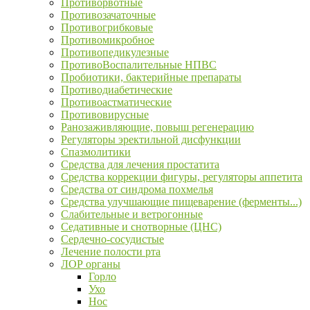
Противорвотные
Противозачаточные
Противогрибковые
Противомикробное
Противопедикулезные
ПротивоВоспалительные НПВС
Пробиотики, бактерийные препараты
Противодиабетические
Противоастматические
Противовирусные
Ранозаживляющие, повыш регенерацию
Регуляторы эректильной дисфункции
Спазмолитики
Средства для лечения простатита
Средства коррекции фигуры, регуляторы аппетита
Средства от синдрома похмелья
Средства улучшающие пищеварение (ферменты...)
Слабительные и ветрогонные
Седативные и снотворные (ЦНС)
Сердечно-сосудистые
Лечение полости рта
ЛОР органы
Горло
Ухо
Нос