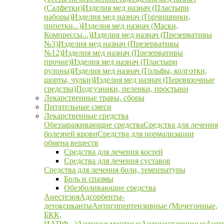
(Салфетки)
Изделия мед назнач (Пластыри
наборы)
Изделия мед назнач (Горчишники,
пипетки...)
Изделия мед назнач (Маски,
Компрессы...)
Изделия мед назнач (Презервативы
№3)
Изделия мед назнач (Презервативы
№12)
Изделия мед назнач (Презервативы
прочие)
Изделия мед назнач (Пластыри
рулоны)
Изделия мед назнач (Гольфы, колготки,
шорты, чулки)
Изделия мед назнач (Перевязочные
средства)
Подгузники, пеленки, простыни
Лекарственные травы, сборы
Питательные смеси
Лекарственные средства
Обеззараживающие средства
Средства для лечения
болезней крови
Средства для нормализации
обмена веществ
Средства для лечения костей
Средства для лечения суставов
Средства для лечения боли, температуры
Боль и спазмы
Обезболивающие средства
Анестезия
Адсорбенты-
детоксиканты
Антигипертензивные (Мочегонные,
БКК,
ИАПФ...)
Антигельминтные
Антигистаминные
Анти