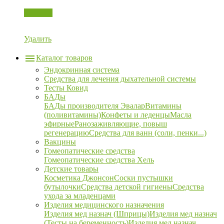
Корзина
Удалить
Каталог товаров
Эндокринная система
Средства для лечения дыхательной системы
Тесты Ковид
БАДы
БАДы производителя Эвалар
Витамины
(поливитамины)
Конфеты и леденцы
Масла
эфирные
Ранозаживляющие, повыш
регенерацию
Средства для ванн (соли, пенки...)
Вакцины
Гомеопатические средства
Гомеопатические средства Хель
Детские товары
Косметика Джонсон
Соски пустышки
бутылочки
Средства детской гигиены
Средства
ухода за младенцами
Изделия медицинского назначения
Изделия мед назнач (Шприцы)
Изделия мед назнач
(Тесты на беременность)
Изделия мед назнач