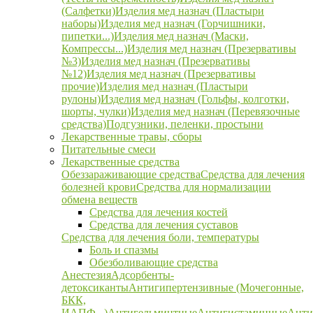
(Салфетки)
Изделия мед назнач (Пластыри
наборы)
Изделия мед назнач (Горчишники,
пипетки...)
Изделия мед назнач (Маски,
Компрессы...)
Изделия мед назнач (Презервативы
№3)
Изделия мед назнач (Презервативы
№12)
Изделия мед назнач (Презервативы
прочие)
Изделия мед назнач (Пластыри
рулоны)
Изделия мед назнач (Гольфы, колготки,
шорты, чулки)
Изделия мед назнач (Перевязочные
средства)
Подгузники, пеленки, простыни
Лекарственные травы, сборы
Питательные смеси
Лекарственные средства
Обеззараживающие средства
Средства для лечения
болезней крови
Средства для нормализации
обмена веществ
Средства для лечения костей
Средства для лечения суставов
Средства для лечения боли, температуры
Боль и спазмы
Обезболивающие средства
Анестезия
Адсорбенты-
детоксиканты
Антигипертензивные (Мочегонные,
БКК,
ИАПФ...)
Антигельминтные
Антигистаминные
Анти