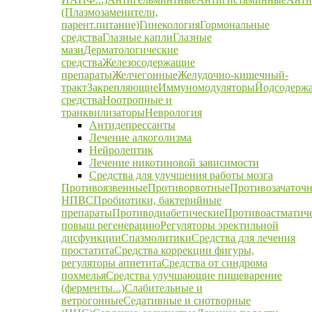
(Плазмозаменители,
парент.питание)
Гинекология
Гормональные
средства
Глазные капли
Глазные
мази
Дерматологические
средства
Железосодержащие
препараты
Желчегонные
Желудочно-кишечный-
тракт
Закрепляющие
Иммуномодуляторы
Йодсодерж
средства
Ноотропные и
транквилизаторы
Неврология
Антидепрессанты
Лечение алкоголизма
Нейролептик
Лечение никотиновой зависимости
Средства для улучшения работы мозга
Противоязвенные
Противорвотные
Противозачаточ
НПВС
Пробиотики, бактерийные
препараты
Противодиабетические
Противоастматич
повыш регенерацию
Регуляторы эректильной
дисфункции
Спазмолитики
Средства для лечения
простатита
Средства коррекции фигуры,
регуляторы аппетита
Средства от синдрома
похмелья
Средства улучшающие пищеварение
(ферменты...)
Слабительные и
ветрогонные
Седативные и снотворные