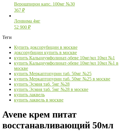
Верошпирон капс. 100мг №30
367
₽
Ленвима 4мг
52 900
₽
Теги
Купить доксорубицин в москве
доксорубицин купить в москве
купить Кальциумфолинат-эбеве 10мг/мл 10мл №1
купить Кальциумфолинат-эбеве 10мг/мл 10мл №1 в
москве
купить Меркаптопурин таб. 50мг №25
купить Меркаптопурин таб. 50мг №25 в москве
купить Эсмия таб. 5мг №28
купить Эсмия таб. 5мг №28 в москве
купить лаквель
купить лаквель в москве
Avene крем питат
восстанавливающий 50мл