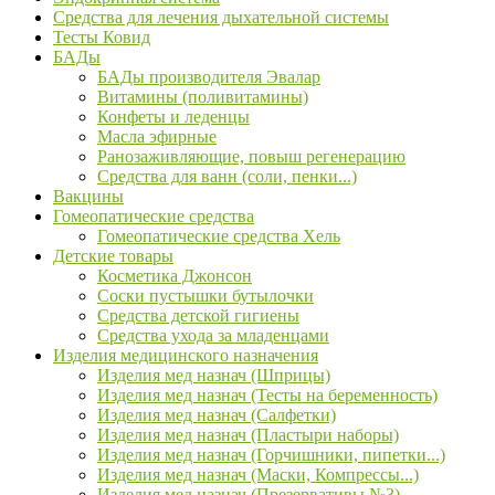
Средства для лечения дыхательной системы
Тесты Ковид
БАДы
БАДы производителя Эвалар
Витамины (поливитамины)
Конфеты и леденцы
Масла эфирные
Ранозаживляющие, повыш регенерацию
Средства для ванн (соли, пенки...)
Вакцины
Гомеопатические средства
Гомеопатические средства Хель
Детские товары
Косметика Джонсон
Соски пустышки бутылочки
Средства детской гигиены
Средства ухода за младенцами
Изделия медицинского назначения
Изделия мед назнач (Шприцы)
Изделия мед назнач (Тесты на беременность)
Изделия мед назнач (Салфетки)
Изделия мед назнач (Пластыри наборы)
Изделия мед назнач (Горчишники, пипетки...)
Изделия мед назнач (Маски, Компрессы...)
Изделия мед назнач (Презервативы №3)