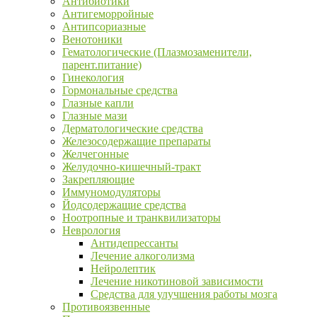
Антибиотики
Антигеморройные
Антипсориазные
Венотоники
Гематологические (Плазмозаменители,
парент.питание)
Гинекология
Гормональные средства
Глазные капли
Глазные мази
Дерматологические средства
Железосодержащие препараты
Желчегонные
Желудочно-кишечный-тракт
Закрепляющие
Иммуномодуляторы
Йодсодержащие средства
Ноотропные и транквилизаторы
Неврология
Антидепрессанты
Лечение алкоголизма
Нейролептик
Лечение никотиновой зависимости
Средства для улучшения работы мозга
Противоязвенные