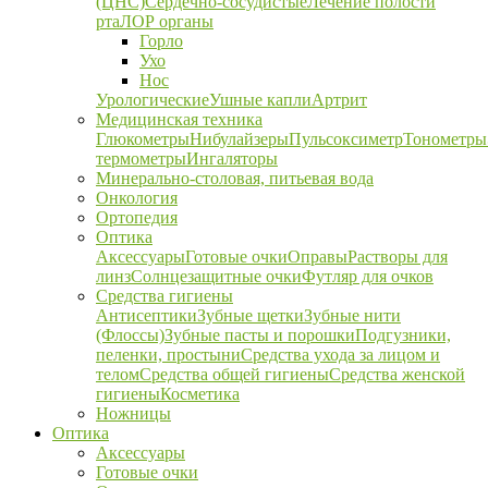
(ЦНС)
Сердечно-сосудистые
Лечение полости
рта
ЛОР органы
Горло
Ухо
Нос
Урологические
Ушные капли
Артрит
Медицинская техника
Глюкометры
Нибулайзеры
Пульсоксиметр
Тонометры
термометры
Ингаляторы
Минерально-столовая, питьевая вода
Онкология
Ортопедия
Оптика
Аксессуары
Готовые очки
Оправы
Растворы для
линз
Солнцезащитные очки
Футляр для очков
Средства гигиены
Антисептики
Зубные щетки
Зубные нити
(Флоссы)
Зубные пасты и порошки
Подгузники,
пеленки, простыни
Средства ухода за лицом и
телом
Средства общей гигиены
Средства женской
гигиены
Косметика
Ножницы
Оптика
Аксессуары
Готовые очки