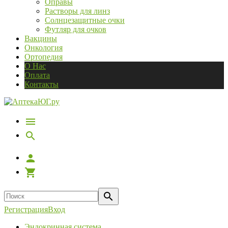
Оправы
Растворы для линз
Солнцезащитные очки
Футляр для очков
Вакцины
Онкология
Ортопедия
О Нас
Оплата
Контакты
Регистрация
Вход
Эндокринная система