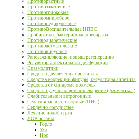
Противорвотные
Противозачаточные
Противогрибковые
Противомикробное
Противопедикулезные
ПротивоВоспалительные НПВС
Пробиотики, бактерийные препараты
Противодиабетические
Противоастматические
Противовирусные
Ранозаживляющие, повыш регенерацию
Регуляторы эректильной дисфункции
Спазмолитики
Средства для лечения простатита
Средства коррекции фигуры, регуляторы аппетита
Средства от синдрома похмелья
Средства улучшающие пищеварение (ферменты...)
Слабительные и ветрогонные
Седативные и снотворные (ЦНС)
Сердечно-сосудистые
Лечение полости рта
ЛОР органы
Горло
Ухо
Нос