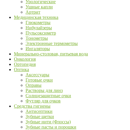
Урологические
Ушные капли
Артрит
Медицинская техника
Глюкометры
Нибулайзеры
Пульсоксиметр
Тонометры
Электронные термометры
Ингаляторы
Минерально-столовая, питьевая вода
Онкология
Ортопедия
Оптика
Аксессуары
Готовые очки
Оправы
Растворы для линз
Солнцезащитные очки
Футляр для очков
Средства гигиены
Антисептики
Зубные щетки
Зубные нити (Флоссы)
Зубные пасты и порошки