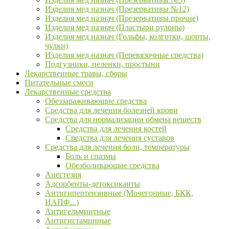
Изделия мед назнач (Презервативы №12)
Изделия мед назнач (Презервативы прочие)
Изделия мед назнач (Пластыри рулоны)
Изделия мед назнач (Гольфы, колготки, шорты,
чулки)
Изделия мед назнач (Перевязочные средства)
Подгузники, пеленки, простыни
Лекарственные травы, сборы
Питательные смеси
Лекарственные средства
Обеззараживающие средства
Средства для лечения болезней крови
Средства для нормализации обмена веществ
Средства для лечения костей
Средства для лечения суставов
Средства для лечения боли, температуры
Боль и спазмы
Обезболивающие средства
Анестезия
Адсорбенты-детоксиканты
Антигипертензивные (Мочегонные, БКК,
ИАПФ...)
Антигельминтные
Антигистаминные