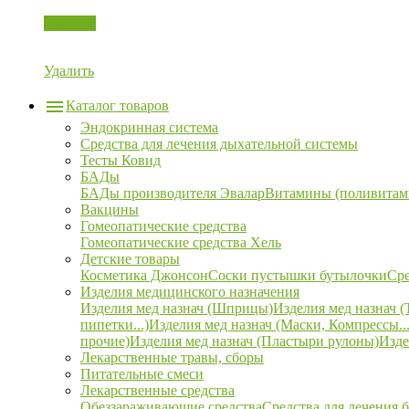
Корзина
Удалить
Каталог товаров
Эндокринная система
Средства для лечения дыхательной системы
Тесты Ковид
БАДы
БАДы производителя Эвалар
Витамины (поливитам
Вакцины
Гомеопатические средства
Гомеопатические средства Хель
Детские товары
Косметика Джонсон
Соски пустышки бутылочки
Сре
Изделия медицинского назначения
Изделия мед назнач (Шприцы)
Изделия мед назнач (
пипетки...)
Изделия мед назнач (Маски, Компрессы...
прочие)
Изделия мед назнач (Пластыри рулоны)
Изде
Лекарственные травы, сборы
Питательные смеси
Лекарственные средства
Обеззараживающие средства
Средства для лечения 