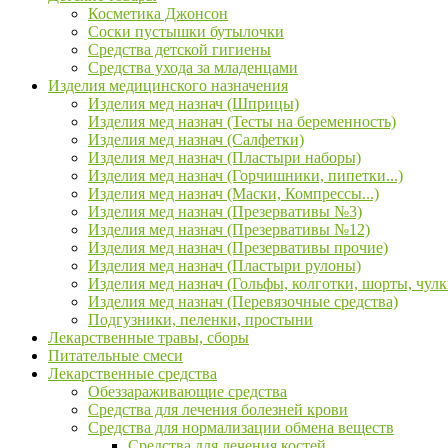
Косметика Джонсон
Соски пустышки бутылочки
Средства детской гигиены
Средства ухода за младенцами
Изделия медицинского назначения
Изделия мед назнач (Шприцы)
Изделия мед назнач (Тесты на беременность)
Изделия мед назнач (Салфетки)
Изделия мед назнач (Пластыри наборы)
Изделия мед назнач (Горчишники, пипетки...)
Изделия мед назнач (Маски, Компрессы...)
Изделия мед назнач (Презервативы №3)
Изделия мед назнач (Презервативы №12)
Изделия мед назнач (Презервативы прочие)
Изделия мед назнач (Пластыри рулоны)
Изделия мед назнач (Гольфы, колготки, шорты, чулк
Изделия мед назнач (Перевязочные средства)
Подгузники, пеленки, простыни
Лекарственные травы, сборы
Питательные смеси
Лекарственные средства
Обеззараживающие средства
Средства для лечения болезней крови
Средства для нормализации обмена веществ
Средства для лечения костей