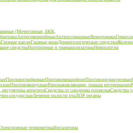
зивные (Мочегонные, БКК,
биотики
Антигеморройные
Антипсориазные
Венотоники
Гематол
а
Глазные капли
Глазные мази
Дерматологические средства
Железо
щие средства
Ноотропные и транквилизаторы
Неврология
ные
Противогрибковые
Противомикробное
Противопедикулезные
еские
Противовирусные
Ранозаживляющие, повыш регенерацию
Р
 регуляторы аппетита
Средства от синдрома похмелья
Средства 
ечно-сосудистые
Лечение полости рта
ЛОР органы
Электронные термометры
Ингаляторы