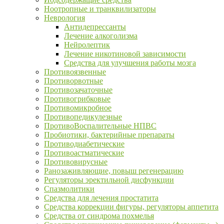
Ноотропные и транквилизаторы
Неврология
Антидепрессанты
Лечение алкоголизма
Нейролептик
Лечение никотиновой зависимости
Средства для улучшения работы мозга
Противоязвенные
Противорвотные
Противозачаточные
Противогрибковые
Противомикробное
Противопедикулезные
ПротивоВоспалительные НПВС
Пробиотики, бактерийные препараты
Противодиабетические
Противоастматические
Противовирусные
Ранозаживляющие, повыш регенерацию
Регуляторы эректильной дисфункции
Спазмолитики
Средства для лечения простатита
Средства коррекции фигуры, регуляторы аппетита
Средства от синдрома похмелья