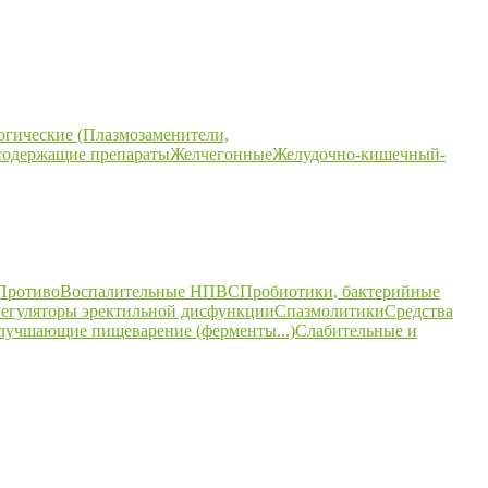
огические (Плазмозаменители,
содержащие препараты
Желчегонные
Желудочно-кишечный-
ПротивоВоспалительные НПВС
Пробиотики, бактерийные
егуляторы эректильной дисфункции
Спазмолитики
Средства
улучшающие пищеварение (ферменты...)
Слабительные и