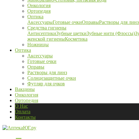
Онкология
Ортопедия
Оптика
Аксессуары
Готовые очки
Оправы
Растворы для линз
Средства гигиены
Антисептики
Зубные щетки
Зубные нити (Флоссы)
З
женской гигиены
Косметика
Ножницы
Оптика
Аксессуары
Готовые очки
Оправы
Растворы для линз
Солнцезащитные очки
Футляр для очков
Вакцины
Онкология
Ортопедия
О Нас
Оплата
Контакты