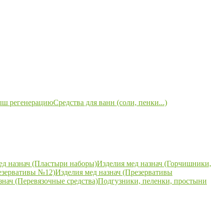
ыш регенерацию
Средства для ванн (соли, пенки...)
ед назнач (Пластыри наборы)
Изделия мед назнач (Горчишники,
езервативы №12)
Изделия мед назнач (Презервативы
знач (Перевязочные средства)
Подгузники, пеленки, простыни