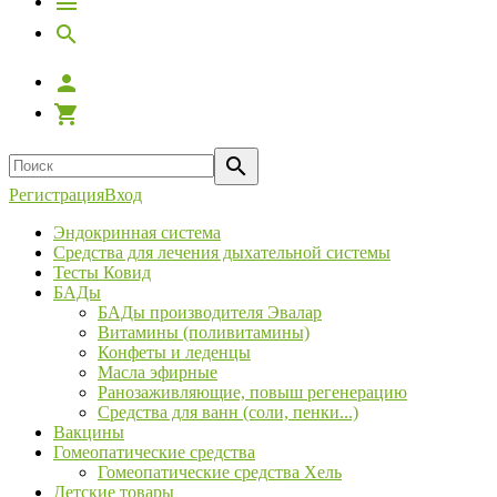
Регистрация
Вход
Эндокринная система
Средства для лечения дыхательной системы
Тесты Ковид
БАДы
БАДы производителя Эвалар
Витамины (поливитамины)
Конфеты и леденцы
Масла эфирные
Ранозаживляющие, повыш регенерацию
Средства для ванн (соли, пенки...)
Вакцины
Гомеопатические средства
Гомеопатические средства Хель
Детские товары