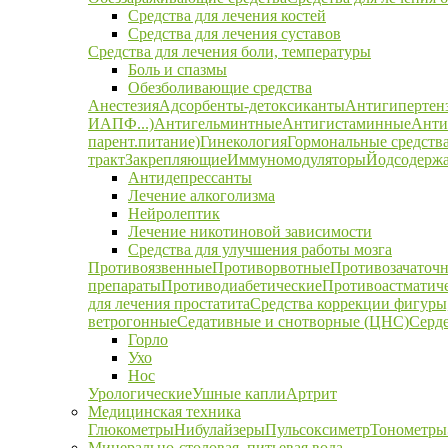
Средства для лечения костей
Средства для лечения суставов
Средства для лечения боли, температуры
Боль и спазмы
Обезболивающие средства
Анестезия
Адсорбенты-детоксиканты
Антигипертен
ИАПФ...)
Антигельминтные
Антигистаминные
Анти
парент.питание)
Гинекология
Гормональные средств
тракт
Закрепляющие
Иммуномодуляторы
Йодсодержа
Антидепрессанты
Лечение алкоголизма
Нейролептик
Лечение никотиновой зависимости
Средства для улучшения работы мозга
Противоязвенные
Противорвотные
Противозачаточ
препараты
Противодиабетические
Противоастматич
для лечения простатита
Средства коррекции фигуры,
ветрогонные
Седативные и снотворные (ЦНС)
Серд
Горло
Ухо
Нос
Урологические
Ушные капли
Артрит
Медицинская техника
Глюкометры
Нибулайзеры
Пульсоксиметр
Тонометры
Минерально-столовая, питьевая вода