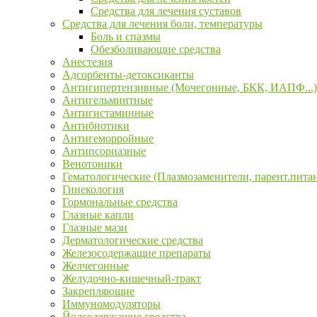
Средства для лечения суставов
Средства для лечения боли, температуры
Боль и спазмы
Обезболивающие средства
Анестезия
Адсорбенты-детоксиканты
Антигипертензивные (Мочегонные, БКК, ИАПФ...)
Антигельминтные
Антигистаминные
Антибиотики
Антигеморройные
Антипсориазные
Венотоники
Гематологические (Плазмозаменители, парент.пита
Гинекология
Гормональные средства
Глазные капли
Глазные мази
Дерматологические средства
Железосодержащие препараты
Желчегонные
Желудочно-кишечный-тракт
Закрепляющие
Иммуномодуляторы
Йодсодержащие средства