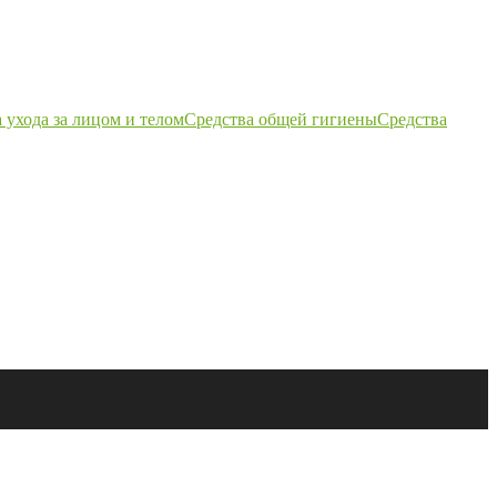
 ухода за лицом и телом
Средства общей гигиены
Средства