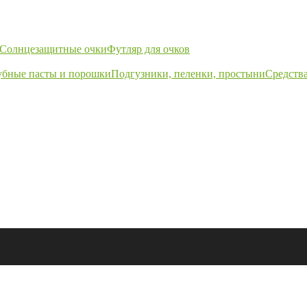
Солнцезащитные очки
Футляр для очков
убные пасты и порошки
Подгузники, пеленки, простыни
Средства