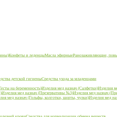
ины)
Конфеты и леденцы
Масла эфирные
Ранозаживляющие, пов
дства детской гигиены
Средства ухода за младенцами
Тесты на беременность)
Изделия мед назнач (Салфетки)
Изделия м
)
Изделия мед назнач (Презервативы №3)
Изделия мед назнач (Пр
лия мед назнач (Гольфы, колготки, шорты, чулки)
Изделия мед на
болезней крови
Средства для нормализации обмена веществ