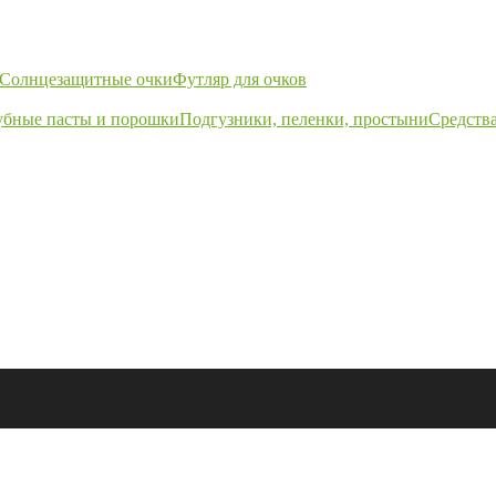
Солнцезащитные очки
Футляр для очков
убные пасты и порошки
Подгузники, пеленки, простыни
Средства