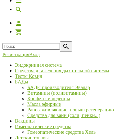
Регистрация
Вход
Эндокринная система
Средства для лечения дыхательной системы
Тесты Ковид
БАДы
БАДы производителя Эвалар
Витамины (поливитамины)
Конфеты и леденцы
Масла эфирные
Ранозаживляющие, повыш регенерацию
Средства для ванн (соли, пенки...)
Вакцины
Гомеопатические средства
Гомеопатические средства Хель
Детские товары