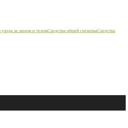
 ухода за лицом и телом
Средства общей гигиены
Средства