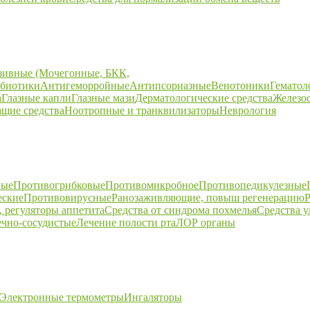
зивные (Мочегонные, БКК,
биотики
Антигеморройные
Антипсориазные
Венотоники
Гематол
а
Глазные капли
Глазные мази
Дерматологические средства
Железо
щие средства
Ноотропные и транквилизаторы
Неврология
ные
Противогрибковые
Противомикробное
Противопедикулезные
еские
Противовирусные
Ранозаживляющие, повыш регенерацию
Р
 регуляторы аппетита
Средства от синдрома похмелья
Средства 
ечно-сосудистые
Лечение полости рта
ЛОР органы
Электронные термометры
Ингаляторы