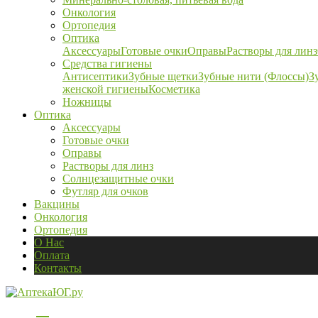
Онкология
Ортопедия
Оптика
Аксессуары
Готовые очки
Оправы
Растворы для линз
Средства гигиены
Антисептики
Зубные щетки
Зубные нити (Флоссы)
З
женской гигиены
Косметика
Ножницы
Оптика
Аксессуары
Готовые очки
Оправы
Растворы для линз
Солнцезащитные очки
Футляр для очков
Вакцины
Онкология
Ортопедия
О Нас
Оплата
Контакты