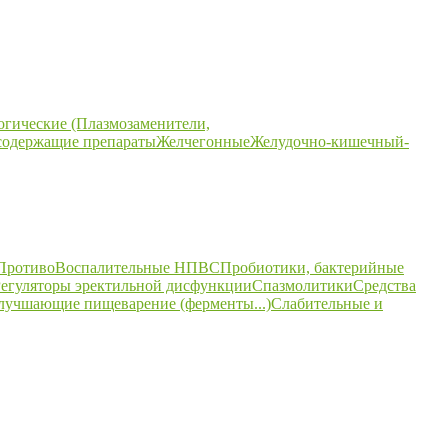
огические (Плазмозаменители,
содержащие препараты
Желчегонные
Желудочно-кишечный-
ПротивоВоспалительные НПВС
Пробиотики, бактерийные
егуляторы эректильной дисфункции
Спазмолитики
Средства
улучшающие пищеварение (ферменты...)
Слабительные и