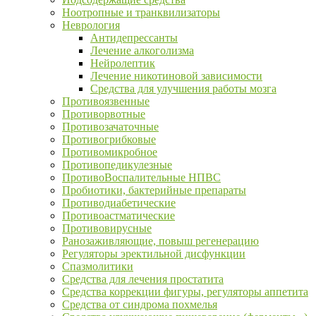
Ноотропные и транквилизаторы
Неврология
Антидепрессанты
Лечение алкоголизма
Нейролептик
Лечение никотиновой зависимости
Средства для улучшения работы мозга
Противоязвенные
Противорвотные
Противозачаточные
Противогрибковые
Противомикробное
Противопедикулезные
ПротивоВоспалительные НПВС
Пробиотики, бактерийные препараты
Противодиабетические
Противоастматические
Противовирусные
Ранозаживляющие, повыш регенерацию
Регуляторы эректильной дисфункции
Спазмолитики
Средства для лечения простатита
Средства коррекции фигуры, регуляторы аппетита
Средства от синдрома похмелья