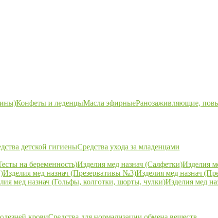
ины)
Конфеты и леденцы
Масла эфирные
Ранозаживляющие, пов
дства детской гигиены
Средства ухода за младенцами
Тесты на беременность)
Изделия мед назнач (Салфетки)
Изделия м
)
Изделия мед назнач (Презервативы №3)
Изделия мед назнач (Пр
лия мед назнач (Гольфы, колготки, шорты, чулки)
Изделия мед на
болезней крови
Средства для нормализации обмена веществ