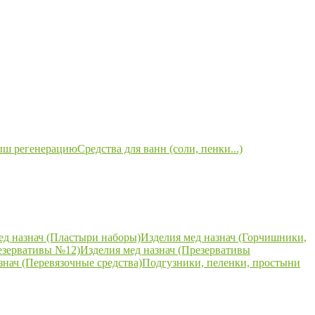
ыш регенерацию
Средства для ванн (соли, пенки...)
ед назнач (Пластыри наборы)
Изделия мед назнач (Горчишники,
езервативы №12)
Изделия мед назнач (Презервативы
знач (Перевязочные средства)
Подгузники, пеленки, простыни