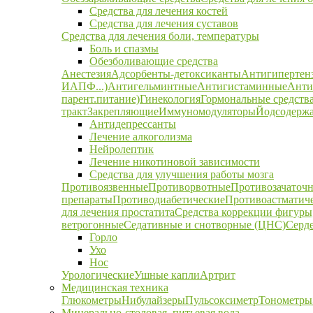
Средства для лечения костей
Средства для лечения суставов
Средства для лечения боли, температуры
Боль и спазмы
Обезболивающие средства
Анестезия
Адсорбенты-детоксиканты
Антигипертен
ИАПФ...)
Антигельминтные
Антигистаминные
Анти
парент.питание)
Гинекология
Гормональные средств
тракт
Закрепляющие
Иммуномодуляторы
Йодсодержа
Антидепрессанты
Лечение алкоголизма
Нейролептик
Лечение никотиновой зависимости
Средства для улучшения работы мозга
Противоязвенные
Противорвотные
Противозачаточ
препараты
Противодиабетические
Противоастматич
для лечения простатита
Средства коррекции фигуры,
ветрогонные
Седативные и снотворные (ЦНС)
Серд
Горло
Ухо
Нос
Урологические
Ушные капли
Артрит
Медицинская техника
Глюкометры
Нибулайзеры
Пульсоксиметр
Тонометры
Минерально-столовая, питьевая вода