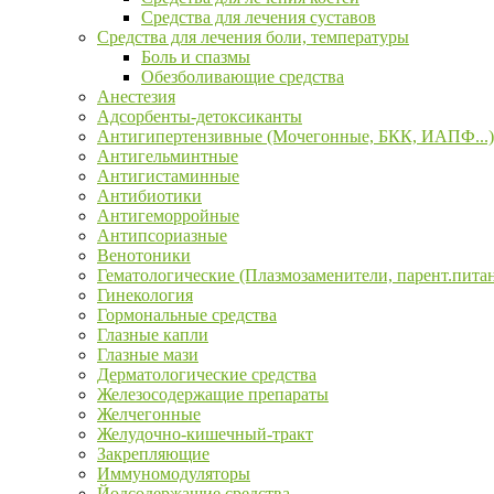
Средства для лечения суставов
Средства для лечения боли, температуры
Боль и спазмы
Обезболивающие средства
Анестезия
Адсорбенты-детоксиканты
Антигипертензивные (Мочегонные, БКК, ИАПФ...)
Антигельминтные
Антигистаминные
Антибиотики
Антигеморройные
Антипсориазные
Венотоники
Гематологические (Плазмозаменители, парент.пита
Гинекология
Гормональные средства
Глазные капли
Глазные мази
Дерматологические средства
Железосодержащие препараты
Желчегонные
Желудочно-кишечный-тракт
Закрепляющие
Иммуномодуляторы
Йодсодержащие средства