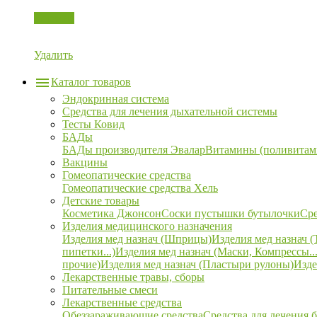
Корзина
Удалить
Каталог товаров
Эндокринная система
Средства для лечения дыхательной системы
Тесты Ковид
БАДы
БАДы производителя Эвалар
Витамины (поливитам
Вакцины
Гомеопатические средства
Гомеопатические средства Хель
Детские товары
Косметика Джонсон
Соски пустышки бутылочки
Сре
Изделия медицинского назначения
Изделия мед назнач (Шприцы)
Изделия мед назнач (
пипетки...)
Изделия мед назнач (Маски, Компрессы...
прочие)
Изделия мед назнач (Пластыри рулоны)
Изде
Лекарственные травы, сборы
Питательные смеси
Лекарственные средства
Обеззараживающие средства
Средства для лечения 