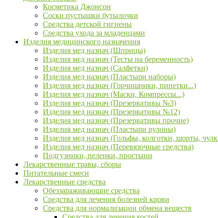
Косметика Джонсон
Соски пустышки бутылочки
Средства детской гигиены
Средства ухода за младенцами
Изделия медицинского назначения
Изделия мед назнач (Шприцы)
Изделия мед назнач (Тесты на беременность)
Изделия мед назнач (Салфетки)
Изделия мед назнач (Пластыри наборы)
Изделия мед назнач (Горчишники, пипетки...)
Изделия мед назнач (Маски, Компрессы...)
Изделия мед назнач (Презервативы №3)
Изделия мед назнач (Презервативы №12)
Изделия мед назнач (Презервативы прочие)
Изделия мед назнач (Пластыри рулоны)
Изделия мед назнач (Гольфы, колготки, шорты, чулк
Изделия мед назнач (Перевязочные средства)
Подгузники, пеленки, простыни
Лекарственные травы, сборы
Питательные смеси
Лекарственные средства
Обеззараживающие средства
Средства для лечения болезней крови
Средства для нормализации обмена веществ
Средства для лечения костей