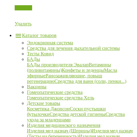
Корзина
Удалить
Каталог товаров
Эндокринная система
Средства для лечения дыхательной системы
Тесты Ковид
БАДы
БАДы производителя Эвалар
Витамины
(поливитамины)
Конфеты и леденцы
Масла
эфирные
Ранозаживляющие, повыш
регенерацию
Средства для ванн (соли, пенки...)
Вакцины
Гомеопатические средства
Гомеопатические средства Хель
Детские товары
Косметика Джонсон
Соски пустышки
бутылочки
Средства детской гигиены
Средства
ухода за младенцами
Изделия медицинского назначения
Изделия мед назнач (Шприцы)
Изделия мед назнач
(Тесты на беременность)
Изделия мед назнач