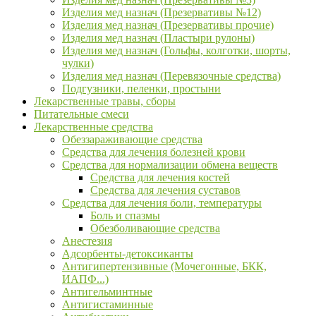
Изделия мед назнач (Презервативы №12)
Изделия мед назнач (Презервативы прочие)
Изделия мед назнач (Пластыри рулоны)
Изделия мед назнач (Гольфы, колготки, шорты,
чулки)
Изделия мед назнач (Перевязочные средства)
Подгузники, пеленки, простыни
Лекарственные травы, сборы
Питательные смеси
Лекарственные средства
Обеззараживающие средства
Средства для лечения болезней крови
Средства для нормализации обмена веществ
Средства для лечения костей
Средства для лечения суставов
Средства для лечения боли, температуры
Боль и спазмы
Обезболивающие средства
Анестезия
Адсорбенты-детоксиканты
Антигипертензивные (Мочегонные, БКК,
ИАПФ...)
Антигельминтные
Антигистаминные