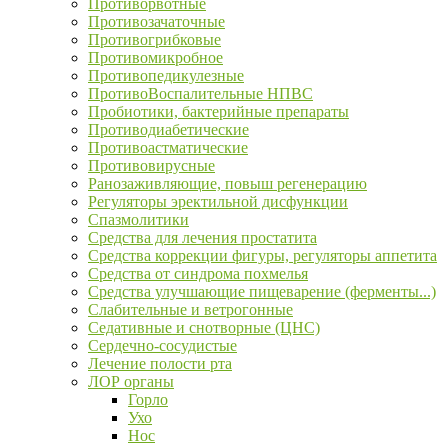
Противорвотные
Противозачаточные
Противогрибковые
Противомикробное
Противопедикулезные
ПротивоВоспалительные НПВС
Пробиотики, бактерийные препараты
Противодиабетические
Противоастматические
Противовирусные
Ранозаживляющие, повыш регенерацию
Регуляторы эректильной дисфункции
Спазмолитики
Средства для лечения простатита
Средства коррекции фигуры, регуляторы аппетита
Средства от синдрома похмелья
Средства улучшающие пищеварение (ферменты...)
Слабительные и ветрогонные
Седативные и снотворные (ЦНС)
Сердечно-сосудистые
Лечение полости рта
ЛОР органы
Горло
Ухо
Нос