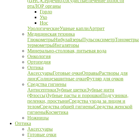
(ЦНС)
Сердечно-сосудистые
Лечение полости
рта
ЛОР органы
Горло
Ухо
Нос
Урологические
Ушные капли
Артрит
Медицинская техника
Глюкометры
Нибулайзеры
Пульсоксиметр
Тонометры
термометры
Ингаляторы
Минерально-столовая, питьевая вода
Онкология
Ортопедия
Оптика
Аксессуары
Готовые очки
Оправы
Растворы для
линз
Солнцезащитные очки
Футляр для очков
Средства гигиены
Антисептики
Зубные щетки
Зубные нити
(Флоссы)
Зубные пасты и порошки
Подгузники,
пеленки, простыни
Средства ухода за лицом и
телом
Средства общей гигиены
Средства женской
гигиены
Косметика
Ножницы
Оптика
Аксессуары
Готовые очки