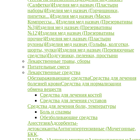
(Салфетки)
Изделия мед назнач (Пластыри
наборы)
Изделия мед назнач (Горчишники,
пипетки...)
Изделия мед назнач (Маски,
Компрессы...)
Изделия мед назнач (Презервативы
№3)
Изделия мед назнач (Презервативы
№12)
Изделия мед назнач (Презервативы
прочие)
Изделия мед назнач (Пластыри
рулоны)
Изделия мед назнач (Гольфы, колготки,
шорты, чулки)
Изделия мед назнач (Перевязочные
средства)
Подгузники, пеленки, простыни
Лекарственные травы, сборы
Питательные смеси
Лекарственные средства
Обеззараживающие средства
Средства для лечения
болезней крови
Средства для нормализации
обмена веществ
Средства для лечения костей
Средства для лечения суставов
Средства для лечения боли, температуры
Боль и спазмы
Обезболивающие средства
Анестезия
Адсорбенты-
детоксиканты
Антигипертензивные (Мочегонные,
БКК,
ИАПФ...)
Антигельминтные
Антигистаминные
Анти