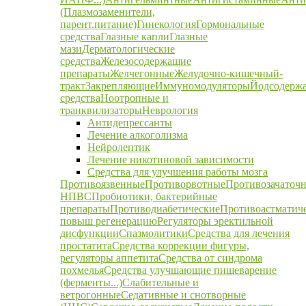
(Плазмозаменители,
парент.питание)
Гинекология
Гормональные
средства
Глазные капли
Глазные
мази
Дерматологические
средства
Железосодержащие
препараты
Желчегонные
Желудочно-кишечный-
тракт
Закрепляющие
Иммуномодуляторы
Йодсодерж
средства
Ноотропные и
транквилизаторы
Неврология
Антидепрессанты
Лечение алкоголизма
Нейролептик
Лечение никотиновой зависимости
Средства для улучшения работы мозга
Противоязвенные
Противорвотные
Противозачаточ
НПВС
Пробиотики, бактерийные
препараты
Противодиабетические
Противоастматич
повыш регенерацию
Регуляторы эректильной
дисфункции
Спазмолитики
Средства для лечения
простатита
Средства коррекции фигуры,
регуляторы аппетита
Средства от синдрома
похмелья
Средства улучшающие пищеварение
(ферменты...)
Слабительные и
ветрогонные
Седативные и снотворные