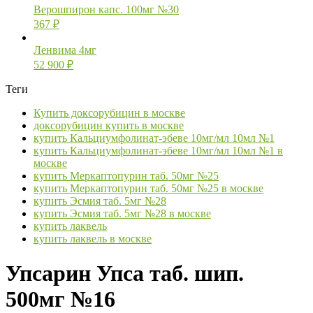
Верошпирон капс. 100мг №30
367
₽
Ленвима 4мг
52 900
₽
Теги
Купить доксорубицин в москве
доксорубицин купить в москве
купить Кальциумфолинат-эбеве 10мг/мл 10мл №1
купить Кальциумфолинат-эбеве 10мг/мл 10мл №1 в
москве
купить Меркаптопурин таб. 50мг №25
купить Меркаптопурин таб. 50мг №25 в москве
купить Эсмия таб. 5мг №28
купить Эсмия таб. 5мг №28 в москве
купить лаквель
купить лаквель в москве
Упсарин Упса таб. шип.
500мг №16