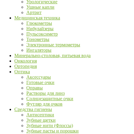
Урологические
Ушные капли
Артрит
Медицинская техника
Глюкометры
Нибулайзеры
Пульсоксиметр
Тонометры
Электронные термометры
Ингаляторы
Минерально-столовая, питьевая вода
Онкология
Ортопедия
Оптика
Аксессуары
Готовые очки
Оправы
Растворы для линз
Солнцезащитные очки
Футляр для очков
Средства гигиены
Антисептики
Зубные щетки
Зубные нити (Флоссы)
Зубные пасты и порошки