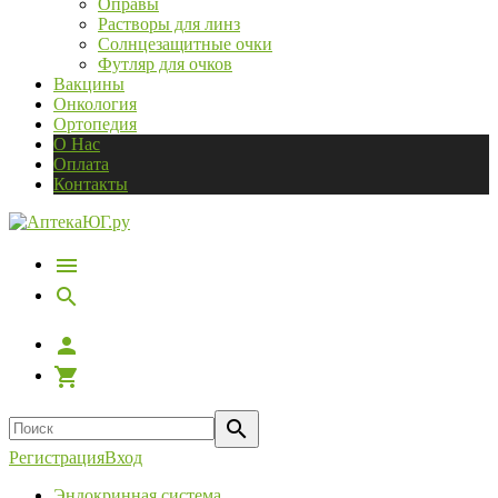
Оправы
Растворы для линз
Солнцезащитные очки
Футляр для очков
Вакцины
Онкология
Ортопедия
О Нас
Оплата
Контакты
Регистрация
Вход
Эндокринная система