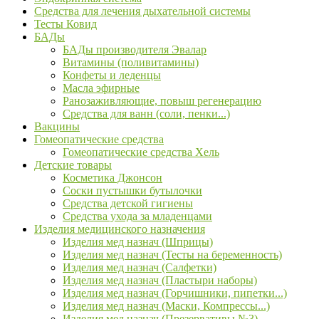
Средства для лечения дыхательной системы
Тесты Ковид
БАДы
БАДы производителя Эвалар
Витамины (поливитамины)
Конфеты и леденцы
Масла эфирные
Ранозаживляющие, повыш регенерацию
Средства для ванн (соли, пенки...)
Вакцины
Гомеопатические средства
Гомеопатические средства Хель
Детские товары
Косметика Джонсон
Соски пустышки бутылочки
Средства детской гигиены
Средства ухода за младенцами
Изделия медицинского назначения
Изделия мед назнач (Шприцы)
Изделия мед назнач (Тесты на беременность)
Изделия мед назнач (Салфетки)
Изделия мед назнач (Пластыри наборы)
Изделия мед назнач (Горчишники, пипетки...)
Изделия мед назнач (Маски, Компрессы...)
Изделия мед назнач (Презервативы №3)