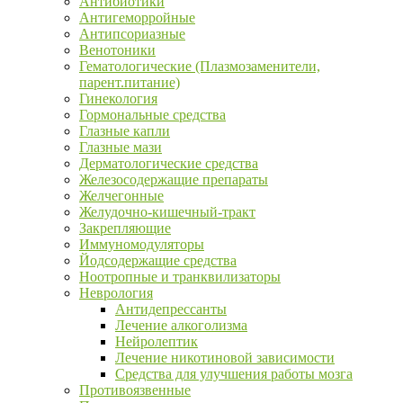
Антибиотики
Антигеморройные
Антипсориазные
Венотоники
Гематологические (Плазмозаменители,
парент.питание)
Гинекология
Гормональные средства
Глазные капли
Глазные мази
Дерматологические средства
Железосодержащие препараты
Желчегонные
Желудочно-кишечный-тракт
Закрепляющие
Иммуномодуляторы
Йодсодержащие средства
Ноотропные и транквилизаторы
Неврология
Антидепрессанты
Лечение алкоголизма
Нейролептик
Лечение никотиновой зависимости
Средства для улучшения работы мозга
Противоязвенные