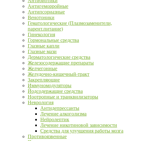
Антибиотики
Антигеморройные
Антипсориазные
Венотоники
Гематологические (Плазмозаменители,
парент.питание)
Гинекология
Гормональные средства
Глазные капли
Глазные мази
Дерматологические средства
Железосодержащие препараты
Желчегонные
Желудочно-кишечный-тракт
Закрепляющие
Иммуномодуляторы
Йодсодержащие средства
Ноотропные и транквилизаторы
Неврология
Антидепрессанты
Лечение алкоголизма
Нейролептик
Лечение никотиновой зависимости
Средства для улучшения работы мозга
Противоязвенные