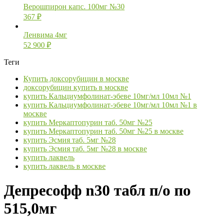
Верошпирон капс. 100мг №30
367
₽
Ленвима 4мг
52 900
₽
Теги
Купить доксорубицин в москве
доксорубицин купить в москве
купить Кальциумфолинат-эбеве 10мг/мл 10мл №1
купить Кальциумфолинат-эбеве 10мг/мл 10мл №1 в
москве
купить Меркаптопурин таб. 50мг №25
купить Меркаптопурин таб. 50мг №25 в москве
купить Эсмия таб. 5мг №28
купить Эсмия таб. 5мг №28 в москве
купить лаквель
купить лаквель в москве
Депресофф n30 табл п/о по
515,0мг