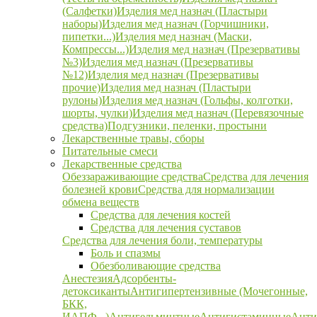
(Салфетки)
Изделия мед назнач (Пластыри
наборы)
Изделия мед назнач (Горчишники,
пипетки...)
Изделия мед назнач (Маски,
Компрессы...)
Изделия мед назнач (Презервативы
№3)
Изделия мед назнач (Презервативы
№12)
Изделия мед назнач (Презервативы
прочие)
Изделия мед назнач (Пластыри
рулоны)
Изделия мед назнач (Гольфы, колготки,
шорты, чулки)
Изделия мед назнач (Перевязочные
средства)
Подгузники, пеленки, простыни
Лекарственные травы, сборы
Питательные смеси
Лекарственные средства
Обеззараживающие средства
Средства для лечения
болезней крови
Средства для нормализации
обмена веществ
Средства для лечения костей
Средства для лечения суставов
Средства для лечения боли, температуры
Боль и спазмы
Обезболивающие средства
Анестезия
Адсорбенты-
детоксиканты
Антигипертензивные (Мочегонные,
БКК,
ИАПФ...)
Антигельминтные
Антигистаминные
Анти