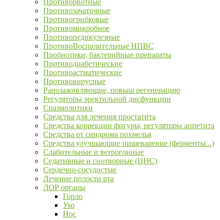
Противорвотные
Противозачаточные
Противогрибковые
Противомикробное
Противопедикулезные
ПротивоВоспалительные НПВС
Пробиотики, бактерийные препараты
Противодиабетические
Противоастматические
Противовирусные
Ранозаживляющие, повыш регенерацию
Регуляторы эректильной дисфункции
Спазмолитики
Средства для лечения простатита
Средства коррекции фигуры, регуляторы аппетита
Средства от синдрома похмелья
Средства улучшающие пищеварение (ферменты...)
Слабительные и ветрогонные
Седативные и снотворные (ЦНС)
Сердечно-сосудистые
Лечение полости рта
ЛОР органы
Горло
Ухо
Нос