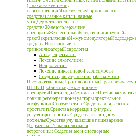
(Плазмозаменители,
парент.питание)
Гинекология
Гормональные
средства
Глазные капли
Глазные
мази
Дерматологические
средства
Железосодержащие
препараты
Желчегонные
Желудочно-кишечный-
тракт
Закрепляющие
Иммуномодуляторы
Йодсодерж
средства
Ноотропные и
транквилизаторы
Неврология
Антидепрессанты
Лечение алкоголизма
Нейролептик
Лечение никотиновой зависимости
Средства для улучшения работы мозга
Противоязвенные
Противорвотные
Противозачаточ
НПВС
Пробиотики, бактерийные
препараты
Противодиабетические
Противоастматич
повыш регенерацию
Регуляторы эректильной
дисфункции
Спазмолитики
Средства для лечения
простатита
Средства коррекции фигуры,
регуляторы аппетита
Средства от синдрома
похмелья
Средства улучшающие пищеварение
(ферменты...)
Слабительные и
ветрогонные
Седативные и снотворные