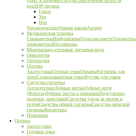
(ЦНС)
Сердечно-сосудистые
Лечение полости
рта
ЛОР органы
Горло
Ухо
Нос
Урологические
Ушные капли
Артрит
Медицинская техника
Глюкометры
Нибулайзеры
Пульсоксиметр
Тонометры
термометры
Ингаляторы
Минерально-столовая, питьевая вода
Онкология
Ортопедия
Оптика
Аксессуары
Готовые очки
Оправы
Растворы для
линз
Солнцезащитные очки
Футляр для очков
Средства гигиены
Антисептики
Зубные щетки
Зубные нити
(Флоссы)
Зубные пасты и порошки
Подгузники,
пеленки, простыни
Средства ухода за лицом и
телом
Средства общей гигиены
Средства женской
гигиены
Косметика
Ножницы
Оптика
Аксессуары
Готовые очки