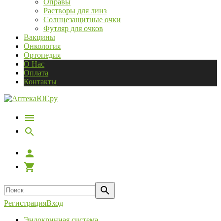
Оправы
Растворы для линз
Солнцезащитные очки
Футляр для очков
Вакцины
Онкология
Ортопедия
О Нас
Оплата
Контакты
Регистрация
Вход
Эндокринная система