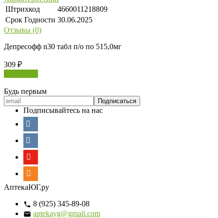
Штрихкод
4660011218809
Срок Годности
30.06.2025
Отзывы (0)
Депресофф n30 табл п/о по 515,0мг
309
₽
В корзину
Будь первым
Подписывайтесь на нас
АптекаЮГ.ру
8 (925) 345-89-08
aptekayg@gmail.com