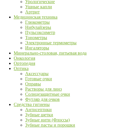
Урологические
Ушные капли
Артрит
Медицинская техника
Глюкометры
Нибулайзеры
Пульсоксиметр
Тонометры
Электронные термометры
Ингаляторы
Минерально-столовая, питьевая вода
Онкология
Ортопедия
Оптика
Аксессуары
Готовые очки
Оправы
Растворы для линз
Солнцезащитные очки
Футляр для очков
Средства гигиены
Антисептики
Зубные щетки
Зубные нити (Флоссы)
Зубные пасты и порошки