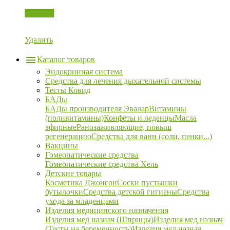
Корзина
Удалить
Каталог товаров
Эндокринная система
Средства для лечения дыхательной системы
Тесты Ковид
БАДы
БАДы производителя Эвалар
Витамины
(поливитамины)
Конфеты и леденцы
Масла
эфирные
Ранозаживляющие, повыш
регенерацию
Средства для ванн (соли, пенки...)
Вакцины
Гомеопатические средства
Гомеопатические средства Хель
Детские товары
Косметика Джонсон
Соски пустышки
бутылочки
Средства детской гигиены
Средства
ухода за младенцами
Изделия медицинского назначения
Изделия мед назнач (Шприцы)
Изделия мед назнач
(Тесты на беременность)
Изделия мед назнач