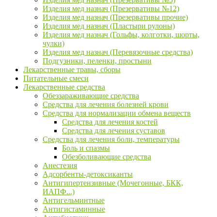
Изделия мед назнач (Презервативы №12)
Изделия мед назнач (Презервативы прочие)
Изделия мед назнач (Пластыри рулоны)
Изделия мед назнач (Гольфы, колготки, шорты,
чулки)
Изделия мед назнач (Перевязочные средства)
Подгузники, пеленки, простыни
Лекарственные травы, сборы
Питательные смеси
Лекарственные средства
Обеззараживающие средства
Средства для лечения болезней крови
Средства для нормализации обмена веществ
Средства для лечения костей
Средства для лечения суставов
Средства для лечения боли, температуры
Боль и спазмы
Обезболивающие средства
Анестезия
Адсорбенты-детоксиканты
Антигипертензивные (Мочегонные, БКК,
ИАПФ...)
Антигельминтные
Антигистаминные