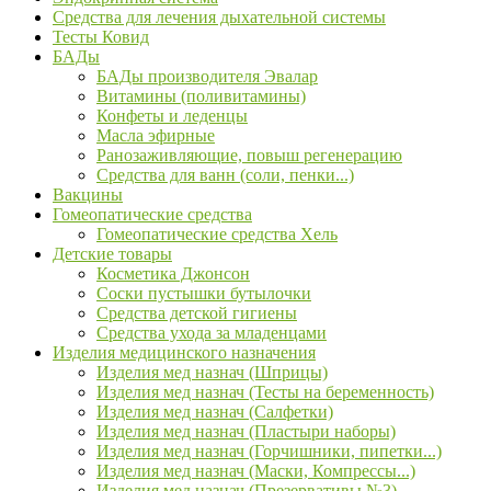
Средства для лечения дыхательной системы
Тесты Ковид
БАДы
БАДы производителя Эвалар
Витамины (поливитамины)
Конфеты и леденцы
Масла эфирные
Ранозаживляющие, повыш регенерацию
Средства для ванн (соли, пенки...)
Вакцины
Гомеопатические средства
Гомеопатические средства Хель
Детские товары
Косметика Джонсон
Соски пустышки бутылочки
Средства детской гигиены
Средства ухода за младенцами
Изделия медицинского назначения
Изделия мед назнач (Шприцы)
Изделия мед назнач (Тесты на беременность)
Изделия мед назнач (Салфетки)
Изделия мед назнач (Пластыри наборы)
Изделия мед назнач (Горчишники, пипетки...)
Изделия мед назнач (Маски, Компрессы...)
Изделия мед назнач (Презервативы №3)