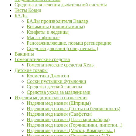
Средства для лечения дыхательной системы
Тесты Ковид
БАДы
БАДы производителя Эвалар
Витамины (поливитамины)
Конфеты и леденцы
Масла эфирные
Ранозаживляющие, повыш регенерацию
Средства для ванн (соли, пенки...)
Вакцины
Гомеопатические средства
Гомеопатические средства Хель
Детские товары
Косметика Джонсон
Соски пустышки бутылочки
Средства детской гигиены
Средства ухода за младенцами
Изделия медицинского назначения
Изделия мед назнач (Шприцы)
Изделия мед назнач (Тесты на беременность)
Изделия мед назнач (Салфетки)
Изделия мед назнач (Пластыри наборы)
Изделия мед назнач (Горчишники, пипетки...)
Изделия мед назнач (Маски, Компрессы...)
Изделия мед назнач (Презервативы №3)