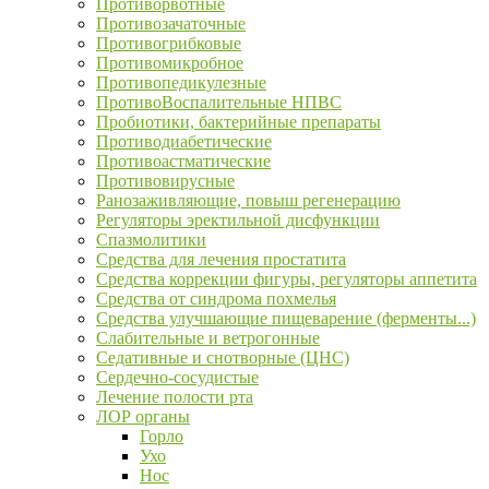
Противорвотные
Противозачаточные
Противогрибковые
Противомикробное
Противопедикулезные
ПротивоВоспалительные НПВС
Пробиотики, бактерийные препараты
Противодиабетические
Противоастматические
Противовирусные
Ранозаживляющие, повыш регенерацию
Регуляторы эректильной дисфункции
Спазмолитики
Средства для лечения простатита
Средства коррекции фигуры, регуляторы аппетита
Средства от синдрома похмелья
Средства улучшающие пищеварение (ферменты...)
Слабительные и ветрогонные
Седативные и снотворные (ЦНС)
Сердечно-сосудистые
Лечение полости рта
ЛОР органы
Горло
Ухо
Нос