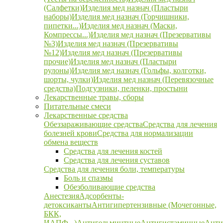
(Салфетки)
Изделия мед назнач (Пластыри
наборы)
Изделия мед назнач (Горчишники,
пипетки...)
Изделия мед назнач (Маски,
Компрессы...)
Изделия мед назнач (Презервативы
№3)
Изделия мед назнач (Презервативы
№12)
Изделия мед назнач (Презервативы
прочие)
Изделия мед назнач (Пластыри
рулоны)
Изделия мед назнач (Гольфы, колготки,
шорты, чулки)
Изделия мед назнач (Перевязочные
средства)
Подгузники, пеленки, простыни
Лекарственные травы, сборы
Питательные смеси
Лекарственные средства
Обеззараживающие средства
Средства для лечения
болезней крови
Средства для нормализации
обмена веществ
Средства для лечения костей
Средства для лечения суставов
Средства для лечения боли, температуры
Боль и спазмы
Обезболивающие средства
Анестезия
Адсорбенты-
детоксиканты
Антигипертензивные (Мочегонные,
БКК,
ИАПФ...)
Антигельминтные
Антигистаминные
Анти