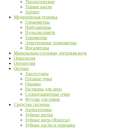
Урологические
Ушные капли
Артрит
Медицинская техника
Глюкометры
Нибулайзеры
Пульсоксиметр
Тонометры
Электронные термометры
Ингаляторы
Минерально-столовая, питьевая вода
Онкология
Ортопедия
Оптика
Аксессуары
Готовые очки
Оправы
Растворы для линз
Солнцезащитные очки
Футляр для очков
Средства гигиены
Антисептики
Зубные щетки
Зубные нити (Флоссы)
Зубные пасты и порошки