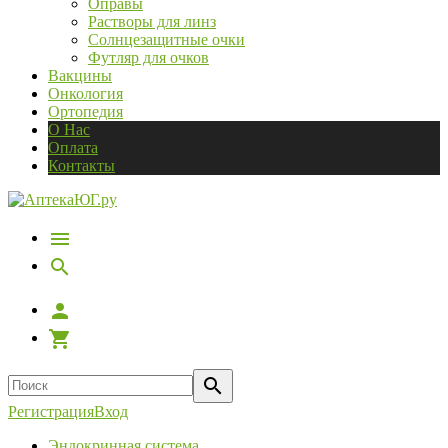
Оправы
Растворы для линз
Солнцезащитные очки
Футляр для очков
Вакцины
Онкология
Ортопедия
О Нас
Оплата
Контакты
Регистрация
Вход
Эндокринная система