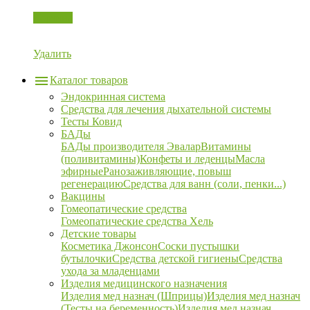
Корзина
Удалить
Каталог товаров
Эндокринная система
Средства для лечения дыхательной системы
Тесты Ковид
БАДы
БАДы производителя Эвалар
Витамины
(поливитамины)
Конфеты и леденцы
Масла
эфирные
Ранозаживляющие, повыш
регенерацию
Средства для ванн (соли, пенки...)
Вакцины
Гомеопатические средства
Гомеопатические средства Хель
Детские товары
Косметика Джонсон
Соски пустышки
бутылочки
Средства детской гигиены
Средства
ухода за младенцами
Изделия медицинского назначения
Изделия мед назнач (Шприцы)
Изделия мед назнач
(Тесты на беременность)
Изделия мед назнач