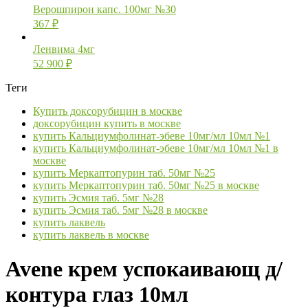
Верошпирон капс. 100мг №30
367
₽
Ленвима 4мг
52 900
₽
Теги
Купить доксорубицин в москве
доксорубицин купить в москве
купить Кальциумфолинат-эбеве 10мг/мл 10мл №1
купить Кальциумфолинат-эбеве 10мг/мл 10мл №1 в
москве
купить Меркаптопурин таб. 50мг №25
купить Меркаптопурин таб. 50мг №25 в москве
купить Эсмия таб. 5мг №28
купить Эсмия таб. 5мг №28 в москве
купить лаквель
купить лаквель в москве
Avene крем успокаивающ д/
контура глаз 10мл