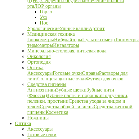
(ЦНС)
Сердечно-сосудистые
Лечение полости
рта
ЛОР органы
Горло
Ухо
Нос
Урологические
Ушные капли
Артрит
Медицинская техника
Глюкометры
Нибулайзеры
Пульсоксиметр
Тонометры
термометры
Ингаляторы
Минерально-столовая, питьевая вода
Онкология
Ортопедия
Оптика
Аксессуары
Готовые очки
Оправы
Растворы для
линз
Солнцезащитные очки
Футляр для очков
Средства гигиены
Антисептики
Зубные щетки
Зубные нити
(Флоссы)
Зубные пасты и порошки
Подгузники,
пеленки, простыни
Средства ухода за лицом и
телом
Средства общей гигиены
Средства женской
гигиены
Косметика
Ножницы
Оптика
Аксессуары
Готовые очки