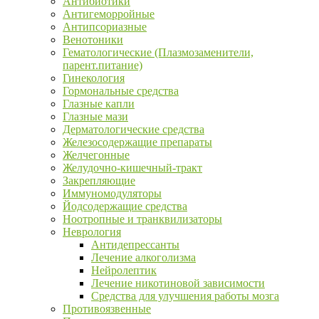
Антибиотики
Антигеморройные
Антипсориазные
Венотоники
Гематологические (Плазмозаменители,
парент.питание)
Гинекология
Гормональные средства
Глазные капли
Глазные мази
Дерматологические средства
Железосодержащие препараты
Желчегонные
Желудочно-кишечный-тракт
Закрепляющие
Иммуномодуляторы
Йодсодержащие средства
Ноотропные и транквилизаторы
Неврология
Антидепрессанты
Лечение алкоголизма
Нейролептик
Лечение никотиновой зависимости
Средства для улучшения работы мозга
Противоязвенные