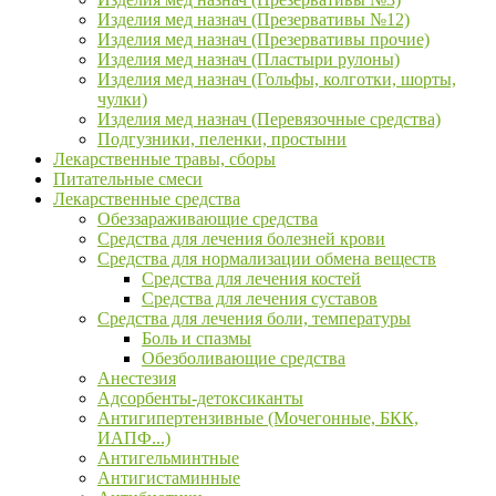
Изделия мед назнач (Презервативы №12)
Изделия мед назнач (Презервативы прочие)
Изделия мед назнач (Пластыри рулоны)
Изделия мед назнач (Гольфы, колготки, шорты,
чулки)
Изделия мед назнач (Перевязочные средства)
Подгузники, пеленки, простыни
Лекарственные травы, сборы
Питательные смеси
Лекарственные средства
Обеззараживающие средства
Средства для лечения болезней крови
Средства для нормализации обмена веществ
Средства для лечения костей
Средства для лечения суставов
Средства для лечения боли, температуры
Боль и спазмы
Обезболивающие средства
Анестезия
Адсорбенты-детоксиканты
Антигипертензивные (Мочегонные, БКК,
ИАПФ...)
Антигельминтные
Антигистаминные