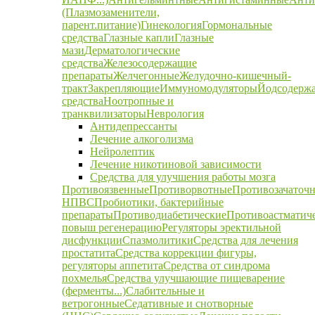
(Плазмозаменители,
парент.питание)
Гинекология
Гормональные
средства
Глазные капли
Глазные
мази
Дерматологические
средства
Железосодержащие
препараты
Желчегонные
Желудочно-кишечный-
тракт
Закрепляющие
Иммуномодуляторы
Йодсодерж
средства
Ноотропные и
транквилизаторы
Неврология
Антидепрессанты
Лечение алкоголизма
Нейролептик
Лечение никотиновой зависимости
Средства для улучшения работы мозга
Противоязвенные
Противорвотные
Противозачаточ
НПВС
Пробиотики, бактерийные
препараты
Противодиабетические
Противоастматич
повыш регенерацию
Регуляторы эректильной
дисфункции
Спазмолитики
Средства для лечения
простатита
Средства коррекции фигуры,
регуляторы аппетита
Средства от синдрома
похмелья
Средства улучшающие пищеварение
(ферменты...)
Слабительные и
ветрогонные
Седативные и снотворные