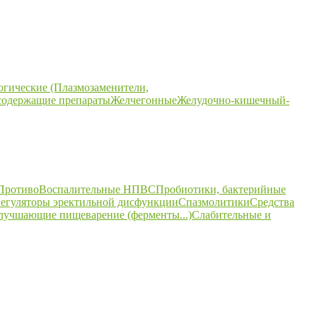
огические (Плазмозаменители,
содержащие препараты
Желчегонные
Желудочно-кишечный-
ПротивоВоспалительные НПВС
Пробиотики, бактерийные
егуляторы эректильной дисфункции
Спазмолитики
Средства
улучшающие пищеварение (ферменты...)
Слабительные и