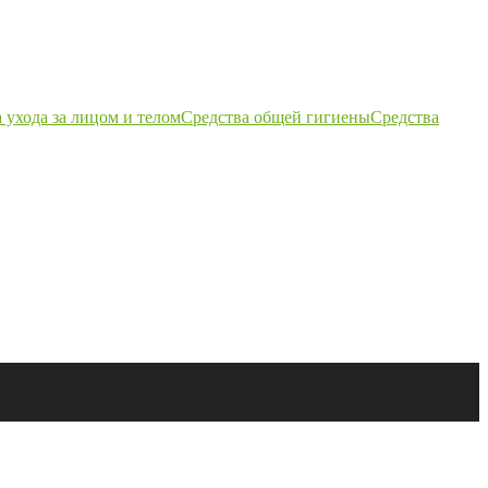
 ухода за лицом и телом
Средства общей гигиены
Средства