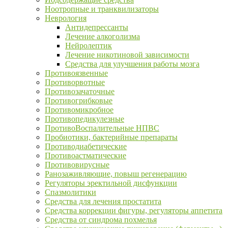
Ноотропные и транквилизаторы
Неврология
Антидепрессанты
Лечение алкоголизма
Нейролептик
Лечение никотиновой зависимости
Средства для улучшения работы мозга
Противоязвенные
Противорвотные
Противозачаточные
Противогрибковые
Противомикробное
Противопедикулезные
ПротивоВоспалительные НПВС
Пробиотики, бактерийные препараты
Противодиабетические
Противоастматические
Противовирусные
Ранозаживляющие, повыш регенерацию
Регуляторы эректильной дисфункции
Спазмолитики
Средства для лечения простатита
Средства коррекции фигуры, регуляторы аппетита
Средства от синдрома похмелья