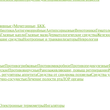
зивные (Мочегонные, БКК,
биотики
Антигеморройные
Антипсориазные
Венотоники
Гематол
а
Глазные капли
Глазные мази
Дерматологические средства
Железо
щие средства
Ноотропные и транквилизаторы
Неврология
ные
Противогрибковые
Противомикробное
Противопедикулезные
еские
Противовирусные
Ранозаживляющие, повыш регенерацию
Р
 регуляторы аппетита
Средства от синдрома похмелья
Средства 
ечно-сосудистые
Лечение полости рта
ЛОР органы
Электронные термометры
Ингаляторы