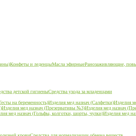
ины)
Конфеты и леденцы
Масла эфирные
Ранозаживляющие, пов
дства детской гигиены
Средства ухода за младенцами
Тесты на беременность)
Изделия мед назнач (Салфетки)
Изделия м
)
Изделия мед назнач (Презервативы №3)
Изделия мед назнач (Пр
лия мед назнач (Гольфы, колготки, шорты, чулки)
Изделия мед на
болезней крови
Средства для нормализации обмена веществ