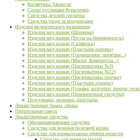
Косметика Джонсон
Соски пустышки бутылочки
Средства детской гигиены
Средства ухода за младенцами
Изделия медицинского назначения
Изделия мед назнач (Шприцы)
Изделия мед назнач (Тесты на беременность)
Изделия мед назнач (Салфетки)
Изделия мед назнач (Пластыри наборы)
Изделия мед назнач (Горчишники, пипетки...)
Изделия мед назнач (Маски, Компрессы...)
Изделия мед назнач (Презервативы №3)
Изделия мед назнач (Презервативы №12)
Изделия мед назнач (Презервативы прочие)
Изделия мед назнач (Пластыри рулоны)
Изделия мед назнач (Гольфы, колготки, шорты, чулк
Изделия мед назнач (Перевязочные средства)
Подгузники, пеленки, простыни
Лекарственные травы, сборы
Питательные смеси
Лекарственные средства
Обеззараживающие средства
Средства для лечения болезней крови
Средства для нормализации обмена веществ
Средства для лечения костей