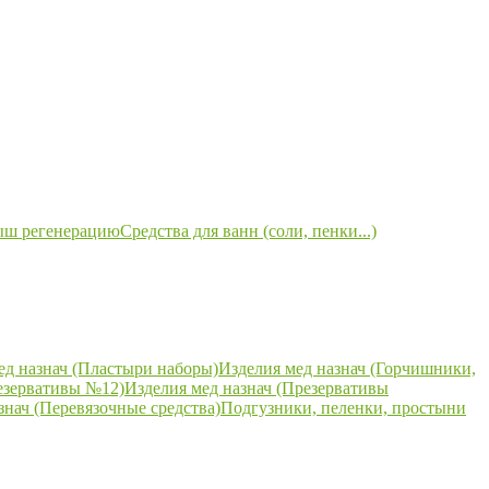
ыш регенерацию
Средства для ванн (соли, пенки...)
ед назнач (Пластыри наборы)
Изделия мед назнач (Горчишники,
езервативы №12)
Изделия мед назнач (Презервативы
знач (Перевязочные средства)
Подгузники, пеленки, простыни