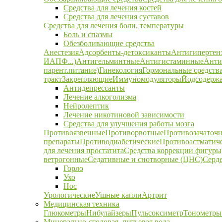
Средства для лечения костей
Средства для лечения суставов
Средства для лечения боли, температуры
Боль и спазмы
Обезболивающие средства
Анестезия
Адсорбенты-детоксиканты
Антигипертен
ИАПФ...)
Антигельминтные
Антигистаминные
Анти
парент.питание)
Гинекология
Гормональные средств
тракт
Закрепляющие
Иммуномодуляторы
Йодсодержа
Антидепрессанты
Лечение алкоголизма
Нейролептик
Лечение никотиновой зависимости
Средства для улучшения работы мозга
Противоязвенные
Противорвотные
Противозачаточ
препараты
Противодиабетические
Противоастматич
для лечения простатита
Средства коррекции фигуры,
ветрогонные
Седативные и снотворные (ЦНС)
Серд
Горло
Ухо
Нос
Урологические
Ушные капли
Артрит
Медицинская техника
Глюкометры
Нибулайзеры
Пульсоксиметр
Тонометры
Минерально-столовая, питьевая вода