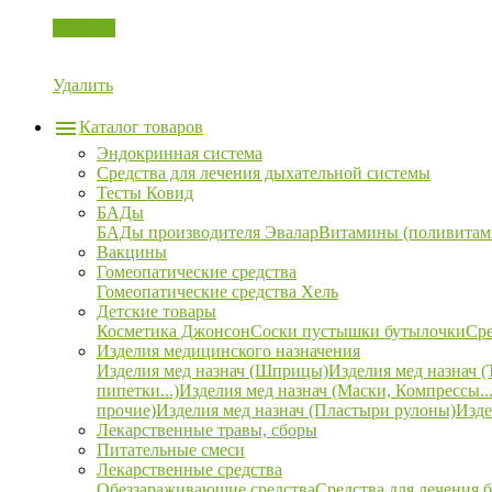
Корзина
Удалить
Каталог товаров
Эндокринная система
Средства для лечения дыхательной системы
Тесты Ковид
БАДы
БАДы производителя Эвалар
Витамины (поливитам
Вакцины
Гомеопатические средства
Гомеопатические средства Хель
Детские товары
Косметика Джонсон
Соски пустышки бутылочки
Сре
Изделия медицинского назначения
Изделия мед назнач (Шприцы)
Изделия мед назнач (
пипетки...)
Изделия мед назнач (Маски, Компрессы...
прочие)
Изделия мед назнач (Пластыри рулоны)
Изде
Лекарственные травы, сборы
Питательные смеси
Лекарственные средства
Обеззараживающие средства
Средства для лечения 