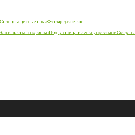
Солнцезащитные очки
Футляр для очков
убные пасты и порошки
Подгузники, пеленки, простыни
Средства