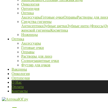
Онкология
Ортопедия
Оптика
Аксессуары
Готовые очки
Оправы
Растворы для линз
Средства гигиены
Антисептики
Зубные щетки
Зубные нити (Флоссы)
З
женской гигиены
Косметика
Ножницы
Оптика
Аксессуары
Готовые очки
Оправы
Растворы для линз
Солнцезащитные очки
Футляр для очков
Вакцины
Онкология
Ортопедия
О Нас
Оплата
Контакты