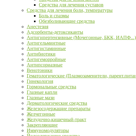
Средства для лечения суставов
Средства для лечения боли, температуры
Боль и спазмы
Обезболивающие средства
Анестезия
Адсорбенты-детоксиканты
Антигипертензивные (Мочегонные, БКК, ИАПФ...)
Антигельминтные
Антигистаминные
Антибиотики
Антигеморройные
Антипсориазные
Венотоники
Гематологические (Плазмозаменители, парент.пита
Гинекология
Гормональные средства
Глазные капли
Глазные мази
Дерматологические средства
Железосодержащие препараты
Желчегонные
Желудочно-кишечный-тракт
Закрепляющие
Иммуномодуляторы
Йодсодержащие средства