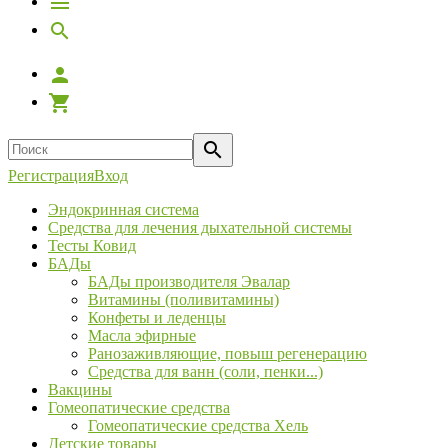
Регистрация
Вход
Эндокринная система
Средства для лечения дыхательной системы
Тесты Ковид
БАДы
БАДы производителя Эвалар
Витамины (поливитамины)
Конфеты и леденцы
Масла эфирные
Ранозаживляющие, повыш регенерацию
Средства для ванн (соли, пенки...)
Вакцины
Гомеопатические средства
Гомеопатические средства Хель
Детские товары