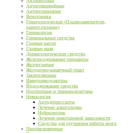
Антибиотики
Антигеморройные
Антипсориазные
Венотоники
Гематологические (Плазмозаменители,
парент.питание)
Гинекология
Гормональные средства
Глазные капли
Глазные мази
Дерматологические средства
Железосодержащие препараты
Желчегонные
Желудочно-кишечный-тракт
Закрепляющие
Иммуномодуляторы
Йодсодержащие средства
Ноотропные и транквилизаторы
Неврология
Антидепрессанты
Лечение алкоголизма
Нейролептик
Лечение никотиновой зависимости
Средства для улучшения работы мозга
Противоязвенные