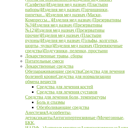
(Салфетки)
Изделия мед назнач (Пластыри
наборы)
Изделия мед назнач (Горчишники,
пипетки...)
Изделия мед назнач (Маски,
Компрессы...)
Изделия мед назнач (Презервативы
№3)
Изделия мед назнач (Презервативы
№12)
Изделия мед назнач (Презервативы
прочие)
Изделия мед назнач (Пластыри
рулоны)
Изделия мед назнач (Гольфы, колготки,
шорты, чулки)
Изделия мед назнач (Перевязочные
средства)
Подгузники, пеленки, простыни
Лекарственные травы, сборы
Питательные смеси
Лекарственные средства
Обеззараживающие средства
Средства для лечения
болезней крови
Средства для нормализации
обмена веществ
Средства для лечения костей
Средства для лечения суставов
Средства для лечения боли, температуры
Боль и спазмы
Обезболивающие средства
Анестезия
Адсорбенты-
детоксиканты
Антигипертензивные (Мочегонные,
БКК,
ИАПФ...)
Антигельминтные
Антигистаминные
Анти