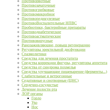
Противорвотные
Противозачаточные
Противогрибковые
Противомикробное
Противопедикулезные
ПротивоВоспалительные НПВС
Пробиотики, бактерийные препараты
Противодиабетические
Противоастматические
Противовирусные
Ранозаживляющие, повыш регенерацию
Регуляторы эректильной дисфункции
Спазмолитики
Средства для лечения простатита
Средства коррекции фигуры, регуляторы аппетита
Средства от синдрома похмелья
Средства улучшающие пищеварение (ферменты...)
Слабительные и ветрогонные
Седативные и снотворные (ЦНС)
Сердечно-сосудистые
Лечение полости рта
ЛОР органы
Горло
Ухо
Нос