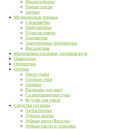
Урологические
Ушные капли
Артрит
Медицинская техника
Глюкометры
Нибулайзеры
Пульсоксиметр
Тонометры
Электронные термометры
Ингаляторы
Минерально-столовая, питьевая вода
Онкология
Ортопедия
Оптика
Аксессуары
Готовые очки
Оправы
Растворы для линз
Солнцезащитные очки
Футляр для очков
Средства гигиены
Антисептики
Зубные щетки
Зубные нити (Флоссы)
Зубные пасты и порошки