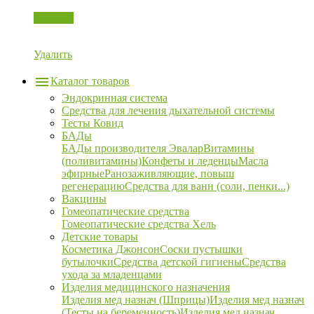
Корзина
Удалить
Каталог товаров
Эндокринная система
Средства для лечения дыхательной системы
Тесты Ковид
БАДы
БАДы производителя Эвалар
Витамины
(поливитамины)
Конфеты и леденцы
Масла
эфирные
Ранозаживляющие, повыш
регенерацию
Средства для ванн (соли, пенки...)
Вакцины
Гомеопатические средства
Гомеопатические средства Хель
Детские товары
Косметика Джонсон
Соски пустышки
бутылочки
Средства детской гигиены
Средства
ухода за младенцами
Изделия медицинского назначения
Изделия мед назнач (Шприцы)
Изделия мед назнач
(Тесты на беременность)
Изделия мед назнач