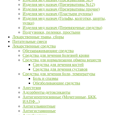
Изделия мед назнач (Презервативы №12)
Изделия мед назнач (Презервативы прочие)
Изделия мед назнач (Пластыри рулоны)
Изделия мед назнач (Гольфы, колготки, шорты,
чулки)
Изделия мед назнач (Перевязочные средства)
Подгузники, пеленки, простыни
Лекарственные травы, сборы
Питательные смеси
Лекарственные средства
Обеззараживающие средства
Средства для лечения болезней крови
Средства для нормализации обмена веществ
Средства для лечения костей
Средства для лечения суставов
Средства для лечения боли, температуры
Боль и спазмы
Обезболивающие средства
Анестезия
Адсорбенты-детоксиканты
Антигипертензивные (Мочегонные, БКК,
ИАПФ...)
Антигельминтные
Антигистаминные