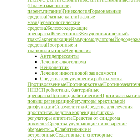
(Плазмозаменители,
парент.питание)
Гинекология
Гормональные
средства
Глазные капли
Глазные
мази
Дерматологические
средства
Железосодержащие
препараты
Желчегонные
Желудочно-кишечный-
тракт
Закрепляющие
Иммуномодуляторы
Йодсодерж
средства
Ноотропные и
транквилизаторы
Неврология
Антидепрессанты
Лечение алкоголизма
Нейролептик
Лечение никотиновой зависимости
Средства для улучшения работы мозга
Противоязвенные
Противорвотные
Противозачаточ
НПВС
Пробиотики, бактерийные
препараты
Противодиабетические
Противоастматич
повыш регенерацию
Регуляторы эректильной
дисфункции
Спазмолитики
Средства для лечения
простатита
Средства коррекции фигуры,
регуляторы аппетита
Средства от синдрома
похмелья
Средства улучшающие пищеварение
(ферменты...)
Слабительные и
ветрогонные
Седативные и снотворные