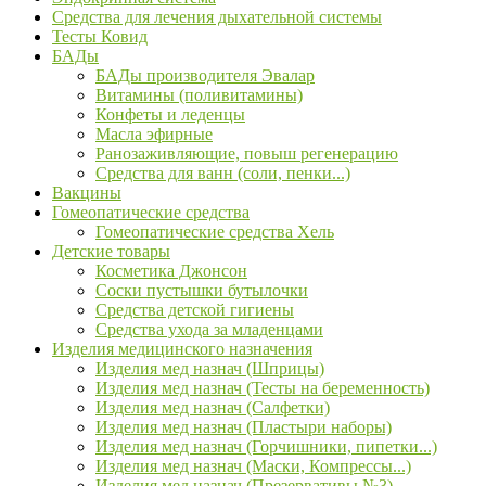
Средства для лечения дыхательной системы
Тесты Ковид
БАДы
БАДы производителя Эвалар
Витамины (поливитамины)
Конфеты и леденцы
Масла эфирные
Ранозаживляющие, повыш регенерацию
Средства для ванн (соли, пенки...)
Вакцины
Гомеопатические средства
Гомеопатические средства Хель
Детские товары
Косметика Джонсон
Соски пустышки бутылочки
Средства детской гигиены
Средства ухода за младенцами
Изделия медицинского назначения
Изделия мед назнач (Шприцы)
Изделия мед назнач (Тесты на беременность)
Изделия мед назнач (Салфетки)
Изделия мед назнач (Пластыри наборы)
Изделия мед назнач (Горчишники, пипетки...)
Изделия мед назнач (Маски, Компрессы...)
Изделия мед назнач (Презервативы №3)