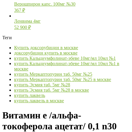
Верошпирон капс. 100мг №30
367
₽
Ленвима 4мг
52 900
₽
Теги
Купить доксорубицин в москве
доксорубицин купить в москве
купить Кальциумфолинат-эбеве 10мг/мл 10мл №1
купить Кальциумфолинат-эбеве 10мг/мл 10мл №1 в
москве
купить Меркаптопурин таб. 50мг №25
купить Меркаптопурин таб. 50мг №25 в москве
купить Эсмия таб. 5мг №28
купить Эсмия таб. 5мг №28 в москве
купить лаквель
купить лаквель в москве
Витамин е /альфа-
токоферола ацетат/ 0,1 n30