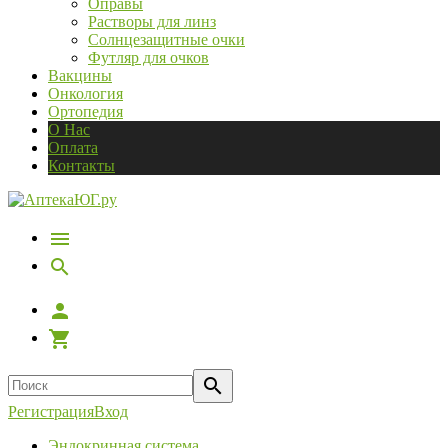
Оправы
Растворы для линз
Солнцезащитные очки
Футляр для очков
Вакцины
Онкология
Ортопедия
О Нас
Оплата
Контакты
Регистрация
Вход
Эндокринная система