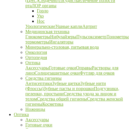
(ЦНС)
Сердечно-сосудистые
Лечение полости
рта
ЛОР органы
Горло
Ухо
Нос
Урологические
Ушные капли
Артрит
Медицинская техника
Глюкометры
Нибулайзеры
Пульсоксиметр
Тонометры
термометры
Ингаляторы
Минерально-столовая, питьевая вода
Онкология
Ортопедия
Оптика
Аксессуары
Готовые очки
Оправы
Растворы для
линз
Солнцезащитные очки
Футляр для очков
Средства гигиены
Антисептики
Зубные щетки
Зубные нити
(Флоссы)
Зубные пасты и порошки
Подгузники,
пеленки, простыни
Средства ухода за лицом и
телом
Средства общей гигиены
Средства женской
гигиены
Косметика
Ножницы
Оптика
Аксессуары
Готовые очки