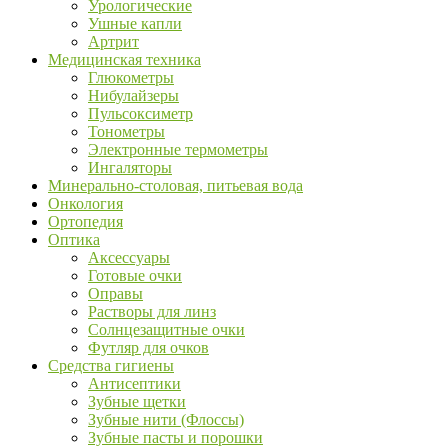
Урологические
Ушные капли
Артрит
Медицинская техника
Глюкометры
Нибулайзеры
Пульсоксиметр
Тонометры
Электронные термометры
Ингаляторы
Минерально-столовая, питьевая вода
Онкология
Ортопедия
Оптика
Аксессуары
Готовые очки
Оправы
Растворы для линз
Солнцезащитные очки
Футляр для очков
Средства гигиены
Антисептики
Зубные щетки
Зубные нити (Флоссы)
Зубные пасты и порошки