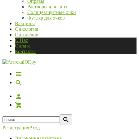
Оправы
Растворы для линз
Солнцезащитные очки
Футляр для очков
Вакцины
Онкология
Ортопедия
О Нас
Оплата
Контакты
Регистрация
Вход
Эндокринная система