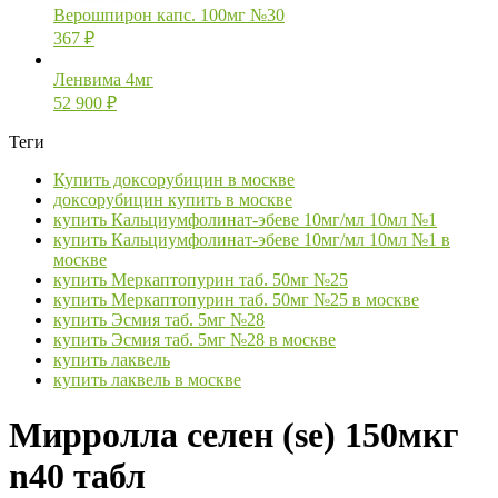
Верошпирон капс. 100мг №30
367
₽
Ленвима 4мг
52 900
₽
Теги
Купить доксорубицин в москве
доксорубицин купить в москве
купить Кальциумфолинат-эбеве 10мг/мл 10мл №1
купить Кальциумфолинат-эбеве 10мг/мл 10мл №1 в
москве
купить Меркаптопурин таб. 50мг №25
купить Меркаптопурин таб. 50мг №25 в москве
купить Эсмия таб. 5мг №28
купить Эсмия таб. 5мг №28 в москве
купить лаквель
купить лаквель в москве
Мирролла селен (se) 150мкг
n40 табл