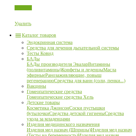
Корзина
Удалить
Каталог товаров
Эндокринная система
Средства для лечения дыхательной системы
Тесты Ковид
БАДы
БАДы производителя Эвалар
Витамины
(поливитамины)
Конфеты и леденцы
Масла
эфирные
Ранозаживляющие, повыш
регенерацию
Средства для ванн (соли, пенки...)
Вакцины
Гомеопатические средства
Гомеопатические средства Хель
Детские товары
Косметика Джонсон
Соски пустышки
бутылочки
Средства детской гигиены
Средства
ухода за младенцами
Изделия медицинского назначения
Изделия мед назнач (Шприцы)
Изделия мед назнач
(Тесты на беременность)
Изделия мед назнач