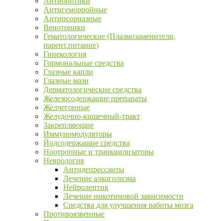
Антибиотики
Антигеморройные
Антипсориазные
Венотоники
Гематологические (Плазмозаменители,
парент.питание)
Гинекология
Гормональные средства
Глазные капли
Глазные мази
Дерматологические средства
Железосодержащие препараты
Желчегонные
Желудочно-кишечный-тракт
Закрепляющие
Иммуномодуляторы
Йодсодержащие средства
Ноотропные и транквилизаторы
Неврология
Антидепрессанты
Лечение алкоголизма
Нейролептик
Лечение никотиновой зависимости
Средства для улучшения работы мозга
Противоязвенные