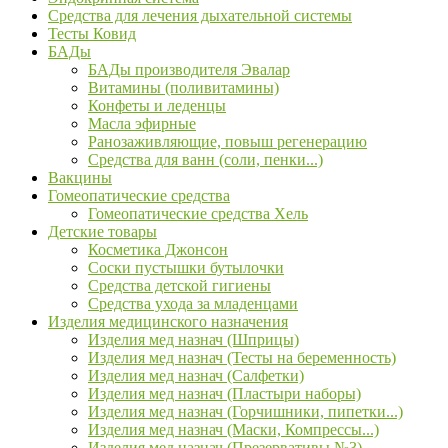
Средства для лечения дыхательной системы
Тесты Ковид
БАДы
БАДы производителя Эвалар
Витамины (поливитамины)
Конфеты и леденцы
Масла эфирные
Ранозаживляющие, повыш регенерацию
Средства для ванн (соли, пенки...)
Вакцины
Гомеопатические средства
Гомеопатические средства Хель
Детские товары
Косметика Джонсон
Соски пустышки бутылочки
Средства детской гигиены
Средства ухода за младенцами
Изделия медицинского назначения
Изделия мед назнач (Шприцы)
Изделия мед назнач (Тесты на беременность)
Изделия мед назнач (Салфетки)
Изделия мед назнач (Пластыри наборы)
Изделия мед назнач (Горчишники, пипетки...)
Изделия мед назнач (Маски, Компрессы...)
Изделия мед назнач (Презервативы №3)