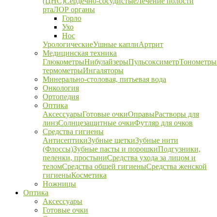
(ЦНС)
Сердечно-сосудистые
Лечение полости
рта
ЛОР органы
Горло
Ухо
Нос
Урологические
Ушные капли
Артрит
Медицинская техника
Глюкометры
Нибулайзеры
Пульсоксиметр
Тонометры
термометры
Ингаляторы
Минерально-столовая, питьевая вода
Онкология
Ортопедия
Оптика
Аксессуары
Готовые очки
Оправы
Растворы для
линз
Солнцезащитные очки
Футляр для очков
Средства гигиены
Антисептики
Зубные щетки
Зубные нити
(Флоссы)
Зубные пасты и порошки
Подгузники,
пеленки, простыни
Средства ухода за лицом и
телом
Средства общей гигиены
Средства женской
гигиены
Косметика
Ножницы
Оптика
Аксессуары
Готовые очки