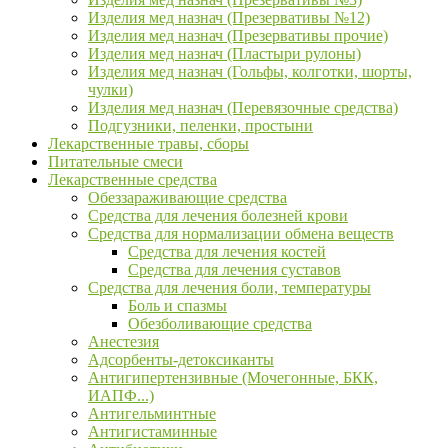
Изделия мед назнач (Презервативы №12)
Изделия мед назнач (Презервативы прочие)
Изделия мед назнач (Пластыри рулоны)
Изделия мед назнач (Гольфы, колготки, шорты,
чулки)
Изделия мед назнач (Перевязочные средства)
Подгузники, пеленки, простыни
Лекарственные травы, сборы
Питательные смеси
Лекарственные средства
Обеззараживающие средства
Средства для лечения болезней крови
Средства для нормализации обмена веществ
Средства для лечения костей
Средства для лечения суставов
Средства для лечения боли, температуры
Боль и спазмы
Обезболивающие средства
Анестезия
Адсорбенты-детоксиканты
Антигипертензивные (Мочегонные, БКК,
ИАПФ...)
Антигельминтные
Антигистаминные