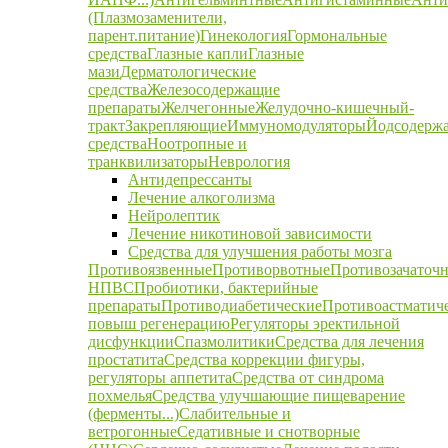
(Плазмозаменители,
парент.питание)
Гинекология
Гормональные
средства
Глазные капли
Глазные
мази
Дерматологические
средства
Железосодержащие
препараты
Желчегонные
Желудочно-кишечный-
тракт
Закрепляющие
Иммуномодуляторы
Йодсодерж
средства
Ноотропные и
транквилизаторы
Неврология
Антидепрессанты
Лечение алкоголизма
Нейролептик
Лечение никотиновой зависимости
Средства для улучшения работы мозга
Противоязвенные
Противорвотные
Противозачаточ
НПВС
Пробиотики, бактерийные
препараты
Противодиабетические
Противоастматич
повыш регенерацию
Регуляторы эректильной
дисфункции
Спазмолитики
Средства для лечения
простатита
Средства коррекции фигуры,
регуляторы аппетита
Средства от синдрома
похмелья
Средства улучшающие пищеварение
(ферменты...)
Слабительные и
ветрогонные
Седативные и снотворные