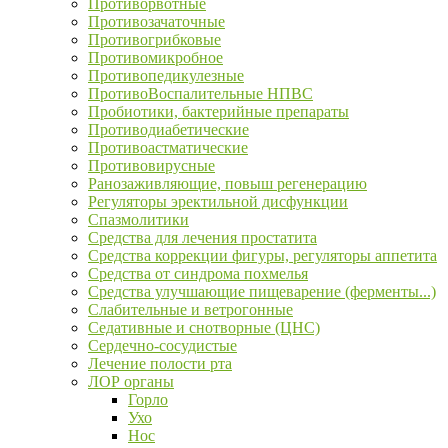
Противорвотные
Противозачаточные
Противогрибковые
Противомикробное
Противопедикулезные
ПротивоВоспалительные НПВС
Пробиотики, бактерийные препараты
Противодиабетические
Противоастматические
Противовирусные
Ранозаживляющие, повыш регенерацию
Регуляторы эректильной дисфункции
Спазмолитики
Средства для лечения простатита
Средства коррекции фигуры, регуляторы аппетита
Средства от синдрома похмелья
Средства улучшающие пищеварение (ферменты...)
Слабительные и ветрогонные
Седативные и снотворные (ЦНС)
Сердечно-сосудистые
Лечение полости рта
ЛОР органы
Горло
Ухо
Нос