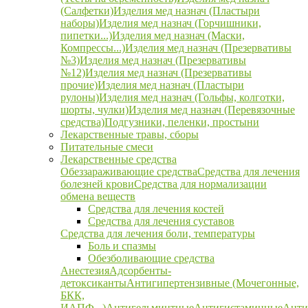
(Салфетки)
Изделия мед назнач (Пластыри
наборы)
Изделия мед назнач (Горчишники,
пипетки...)
Изделия мед назнач (Маски,
Компрессы...)
Изделия мед назнач (Презервативы
№3)
Изделия мед назнач (Презервативы
№12)
Изделия мед назнач (Презервативы
прочие)
Изделия мед назнач (Пластыри
рулоны)
Изделия мед назнач (Гольфы, колготки,
шорты, чулки)
Изделия мед назнач (Перевязочные
средства)
Подгузники, пеленки, простыни
Лекарственные травы, сборы
Питательные смеси
Лекарственные средства
Обеззараживающие средства
Средства для лечения
болезней крови
Средства для нормализации
обмена веществ
Средства для лечения костей
Средства для лечения суставов
Средства для лечения боли, температуры
Боль и спазмы
Обезболивающие средства
Анестезия
Адсорбенты-
детоксиканты
Антигипертензивные (Мочегонные,
БКК,
ИАПФ...)
Антигельминтные
Антигистаминные
Анти