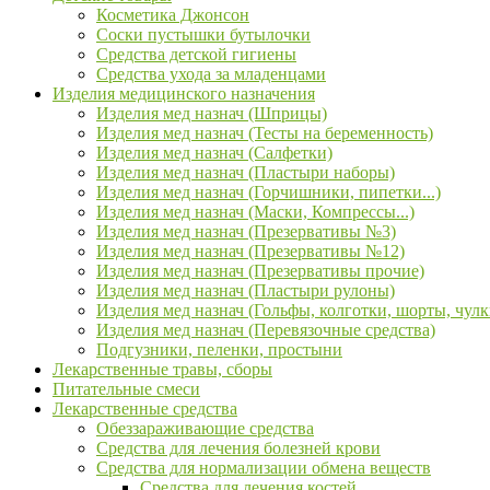
Косметика Джонсон
Соски пустышки бутылочки
Средства детской гигиены
Средства ухода за младенцами
Изделия медицинского назначения
Изделия мед назнач (Шприцы)
Изделия мед назнач (Тесты на беременность)
Изделия мед назнач (Салфетки)
Изделия мед назнач (Пластыри наборы)
Изделия мед назнач (Горчишники, пипетки...)
Изделия мед назнач (Маски, Компрессы...)
Изделия мед назнач (Презервативы №3)
Изделия мед назнач (Презервативы №12)
Изделия мед назнач (Презервативы прочие)
Изделия мед назнач (Пластыри рулоны)
Изделия мед назнач (Гольфы, колготки, шорты, чулк
Изделия мед назнач (Перевязочные средства)
Подгузники, пеленки, простыни
Лекарственные травы, сборы
Питательные смеси
Лекарственные средства
Обеззараживающие средства
Средства для лечения болезней крови
Средства для нормализации обмена веществ
Средства для лечения костей