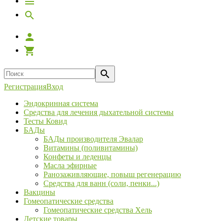
Регистрация
Вход
Эндокринная система
Средства для лечения дыхательной системы
Тесты Ковид
БАДы
БАДы производителя Эвалар
Витамины (поливитамины)
Конфеты и леденцы
Масла эфирные
Ранозаживляющие, повыш регенерацию
Средства для ванн (соли, пенки...)
Вакцины
Гомеопатические средства
Гомеопатические средства Хель
Детские товары