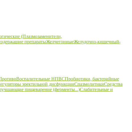
огические (Плазмозаменители,
содержащие препараты
Желчегонные
Желудочно-кишечный-
ПротивоВоспалительные НПВС
Пробиотики, бактерийные
егуляторы эректильной дисфункции
Спазмолитики
Средства
улучшающие пищеварение (ферменты...)
Слабительные и