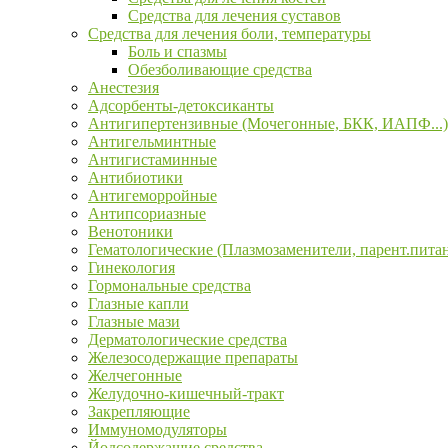
Средства для лечения суставов
Средства для лечения боли, температуры
Боль и спазмы
Обезболивающие средства
Анестезия
Адсорбенты-детоксиканты
Антигипертензивные (Мочегонные, БКК, ИАПФ...)
Антигельминтные
Антигистаминные
Антибиотики
Антигеморройные
Антипсориазные
Венотоники
Гематологические (Плазмозаменители, парент.пита
Гинекология
Гормональные средства
Глазные капли
Глазные мази
Дерматологические средства
Железосодержащие препараты
Желчегонные
Желудочно-кишечный-тракт
Закрепляющие
Иммуномодуляторы
Йодсодержащие средства