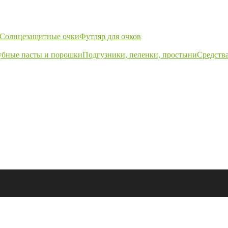
Солнцезащитные очки
Футляр для очков
убные пасты и порошки
Подгузники, пеленки, простыни
Средства