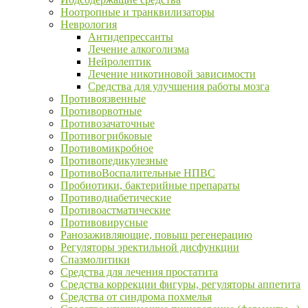
Ноотропные и транквилизаторы
Неврология
Антидепрессанты
Лечение алкоголизма
Нейролептик
Лечение никотиновой зависимости
Средства для улучшения работы мозга
Противоязвенные
Противорвотные
Противозачаточные
Противогрибковые
Противомикробное
Противопедикулезные
ПротивоВоспалительные НПВС
Пробиотики, бактерийные препараты
Противодиабетические
Противоастматические
Противовирусные
Ранозаживляющие, повыш регенерацию
Регуляторы эректильной дисфункции
Спазмолитики
Средства для лечения простатита
Средства коррекции фигуры, регуляторы аппетита
Средства от синдрома похмелья