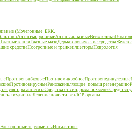
зивные (Мочегонные, БКК,
биотики
Антигеморройные
Антипсориазные
Венотоники
Гематол
а
Глазные капли
Глазные мази
Дерматологические средства
Железо
щие средства
Ноотропные и транквилизаторы
Неврология
ные
Противогрибковые
Противомикробное
Противопедикулезные
еские
Противовирусные
Ранозаживляющие, повыш регенерацию
Р
 регуляторы аппетита
Средства от синдрома похмелья
Средства 
ечно-сосудистые
Лечение полости рта
ЛОР органы
Электронные термометры
Ингаляторы