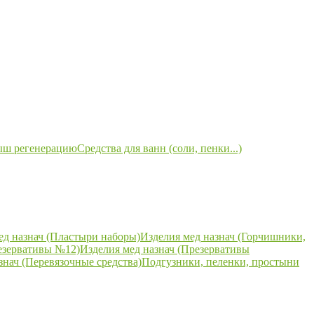
ыш регенерацию
Средства для ванн (соли, пенки...)
ед назнач (Пластыри наборы)
Изделия мед назнач (Горчишники,
езервативы №12)
Изделия мед назнач (Презервативы
знач (Перевязочные средства)
Подгузники, пеленки, простыни