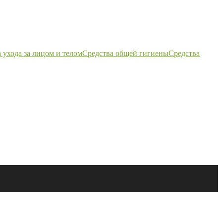
 ухода за лицом и телом
Средства общей гигиены
Средства