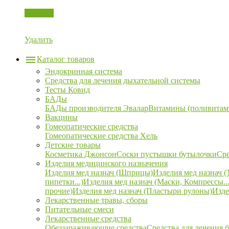
Корзина
Удалить
Каталог товаров
Эндокринная система
Средства для лечения дыхательной системы
Тесты Ковид
БАДы
БАДы производителя Эвалар
Витамины (поливитам
Вакцины
Гомеопатические средства
Гомеопатические средства Хель
Детские товары
Косметика Джонсон
Соски пустышки бутылочки
Сре
Изделия медицинского назначения
Изделия мед назнач (Шприцы)
Изделия мед назнач (
пипетки...)
Изделия мед назнач (Маски, Компрессы...
прочие)
Изделия мед назнач (Пластыри рулоны)
Изде
Лекарственные травы, сборы
Питательные смеси
Лекарственные средства
Обеззараживающие средства
Средства для лечения 