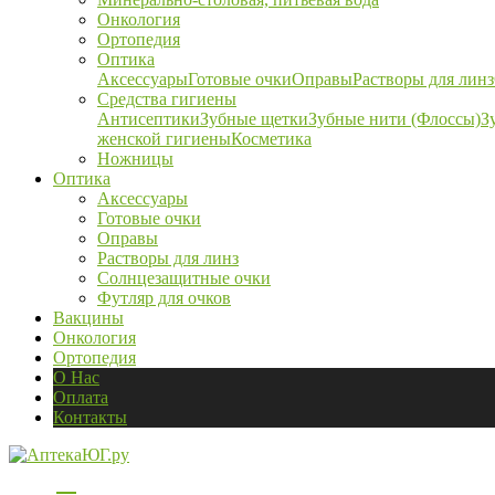
Онкология
Ортопедия
Оптика
Аксессуары
Готовые очки
Оправы
Растворы для линз
Средства гигиены
Антисептики
Зубные щетки
Зубные нити (Флоссы)
З
женской гигиены
Косметика
Ножницы
Оптика
Аксессуары
Готовые очки
Оправы
Растворы для линз
Солнцезащитные очки
Футляр для очков
Вакцины
Онкология
Ортопедия
О Нас
Оплата
Контакты