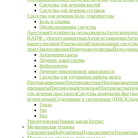
Средства для лечения костей
Средства для лечения суставов
Средства для лечения боли, температуры
Боль и спазмы
Обезболивающие средства
Анестезия
Адсорбенты-детоксиканты
Антигипертен
ИАПФ...)
Антигельминтные
Антигистаминные
Анти
парент.питание)
Гинекология
Гормональные средств
тракт
Закрепляющие
Иммуномодуляторы
Йодсодержа
Антидепрессанты
Лечение алкоголизма
Нейролептик
Лечение никотиновой зависимости
Средства для улучшения работы мозга
Противоязвенные
Противорвотные
Противозачаточ
препараты
Противодиабетические
Противоастматич
для лечения простатита
Средства коррекции фигуры,
ветрогонные
Седативные и снотворные (ЦНС)
Серд
Горло
Ухо
Нос
Урологические
Ушные капли
Артрит
Медицинская техника
Глюкометры
Нибулайзеры
Пульсоксиметр
Тонометры
Минерально-столовая, питьевая вода