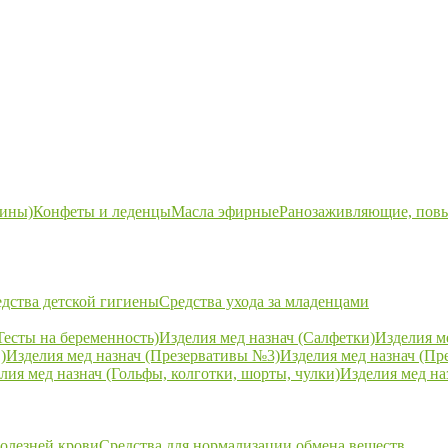
ины)
Конфеты и леденцы
Масла эфирные
Ранозаживляющие, пов
дства детской гигиены
Средства ухода за младенцами
Тесты на беременность)
Изделия мед назнач (Салфетки)
Изделия м
)
Изделия мед назнач (Презервативы №3)
Изделия мед назнач (Пр
лия мед назнач (Гольфы, колготки, шорты, чулки)
Изделия мед на
болезней крови
Средства для нормализации обмена веществ