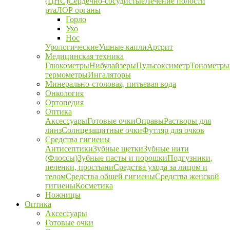
(ЦНС)
Сердечно-сосудистые
Лечение полости
рта
ЛОР органы
Горло
Ухо
Нос
Урологические
Ушные капли
Артрит
Медицинская техника
Глюкометры
Нибулайзеры
Пульсоксиметр
Тонометры
термометры
Ингаляторы
Минерально-столовая, питьевая вода
Онкология
Ортопедия
Оптика
Аксессуары
Готовые очки
Оправы
Растворы для
линз
Солнцезащитные очки
Футляр для очков
Средства гигиены
Антисептики
Зубные щетки
Зубные нити
(Флоссы)
Зубные пасты и порошки
Подгузники,
пеленки, простыни
Средства ухода за лицом и
телом
Средства общей гигиены
Средства женской
гигиены
Косметика
Ножницы
Оптика
Аксессуары
Готовые очки