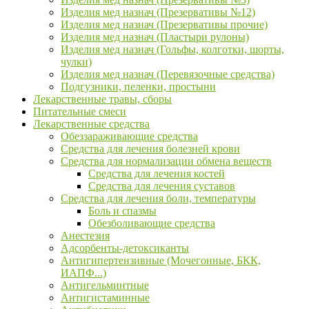
Изделия мед назнач (Презервативы №12)
Изделия мед назнач (Презервативы прочие)
Изделия мед назнач (Пластыри рулоны)
Изделия мед назнач (Гольфы, колготки, шорты,
чулки)
Изделия мед назнач (Перевязочные средства)
Подгузники, пеленки, простыни
Лекарственные травы, сборы
Питательные смеси
Лекарственные средства
Обеззараживающие средства
Средства для лечения болезней крови
Средства для нормализации обмена веществ
Средства для лечения костей
Средства для лечения суставов
Средства для лечения боли, температуры
Боль и спазмы
Обезболивающие средства
Анестезия
Адсорбенты-детоксиканты
Антигипертензивные (Мочегонные, БКК,
ИАПФ...)
Антигельминтные
Антигистаминные