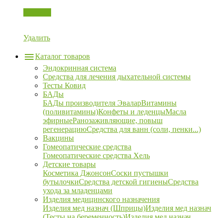
Корзина
Удалить
Каталог товаров
Эндокринная система
Средства для лечения дыхательной системы
Тесты Ковид
БАДы
БАДы производителя Эвалар
Витамины
(поливитамины)
Конфеты и леденцы
Масла
эфирные
Ранозаживляющие, повыш
регенерацию
Средства для ванн (соли, пенки...)
Вакцины
Гомеопатические средства
Гомеопатические средства Хель
Детские товары
Косметика Джонсон
Соски пустышки
бутылочки
Средства детской гигиены
Средства
ухода за младенцами
Изделия медицинского назначения
Изделия мед назнач (Шприцы)
Изделия мед назнач
(Тесты на беременность)
Изделия мед назнач