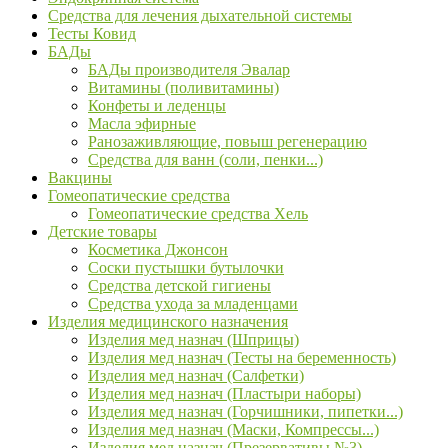
Средства для лечения дыхательной системы
Тесты Ковид
БАДы
БАДы производителя Эвалар
Витамины (поливитамины)
Конфеты и леденцы
Масла эфирные
Ранозаживляющие, повыш регенерацию
Средства для ванн (соли, пенки...)
Вакцины
Гомеопатические средства
Гомеопатические средства Хель
Детские товары
Косметика Джонсон
Соски пустышки бутылочки
Средства детской гигиены
Средства ухода за младенцами
Изделия медицинского назначения
Изделия мед назнач (Шприцы)
Изделия мед назнач (Тесты на беременность)
Изделия мед назнач (Салфетки)
Изделия мед назнач (Пластыри наборы)
Изделия мед назнач (Горчишники, пипетки...)
Изделия мед назнач (Маски, Компрессы...)
Изделия мед назнач (Презервативы №3)