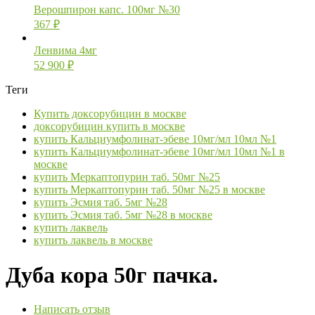
Верошпирон капс. 100мг №30
367
₽
Ленвима 4мг
52 900
₽
Теги
Купить доксорубицин в москве
доксорубицин купить в москве
купить Кальциумфолинат-эбеве 10мг/мл 10мл №1
купить Кальциумфолинат-эбеве 10мг/мл 10мл №1 в
москве
купить Меркаптопурин таб. 50мг №25
купить Меркаптопурин таб. 50мг №25 в москве
купить Эсмия таб. 5мг №28
купить Эсмия таб. 5мг №28 в москве
купить лаквель
купить лаквель в москве
Дуба кора 50г пачка.
Написать отзыв