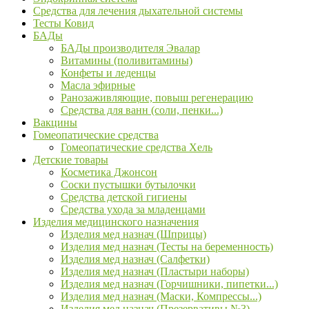
Средства для лечения дыхательной системы
Тесты Ковид
БАДы
БАДы производителя Эвалар
Витамины (поливитамины)
Конфеты и леденцы
Масла эфирные
Ранозаживляющие, повыш регенерацию
Средства для ванн (соли, пенки...)
Вакцины
Гомеопатические средства
Гомеопатические средства Хель
Детские товары
Косметика Джонсон
Соски пустышки бутылочки
Средства детской гигиены
Средства ухода за младенцами
Изделия медицинского назначения
Изделия мед назнач (Шприцы)
Изделия мед назнач (Тесты на беременность)
Изделия мед назнач (Салфетки)
Изделия мед назнач (Пластыри наборы)
Изделия мед назнач (Горчишники, пипетки...)
Изделия мед назнач (Маски, Компрессы...)
Изделия мед назнач (Презервативы №3)