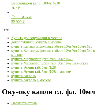
Верошпирон капс. 100мг №30
367
₽
Ленвима 4мг
52 900
₽
Теги
Купить доксорубицин в москве
доксорубицин купить в москве
купить Кальциумфолинат-эбеве 10мг/мл 10мл №1
купить Кальциумфолинат-эбеве 10мг/мл 10мл №1 в
москве
купить Меркаптопурин таб. 50мг №25
купить Меркаптопурин таб. 50мг №25 в москве
купить Эсмия таб. 5мг №28
купить Эсмия таб. 5мг №28 в москве
купить лаквель
купить лаквель в москве
Оку-оку капли гл. фл. 10мл
Написать отзыв