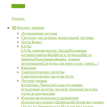
Корзина
Удалить
Каталог товаров
Эндокринная система
Средства для лечения дыхательной системы
Тесты Ковид
БАДы
БАДы производителя Эвалар
Витамины
(поливитамины)
Конфеты и леденцы
Масла
эфирные
Ранозаживляющие, повыш
регенерацию
Средства для ванн (соли, пенки...)
Вакцины
Гомеопатические средства
Гомеопатические средства Хель
Детские товары
Косметика Джонсон
Соски пустышки
бутылочки
Средства детской гигиены
Средства
ухода за младенцами
Изделия медицинского назначения
Изделия мед назнач (Шприцы)
Изделия мед назнач
(Тесты на беременность)
Изделия мед назнач