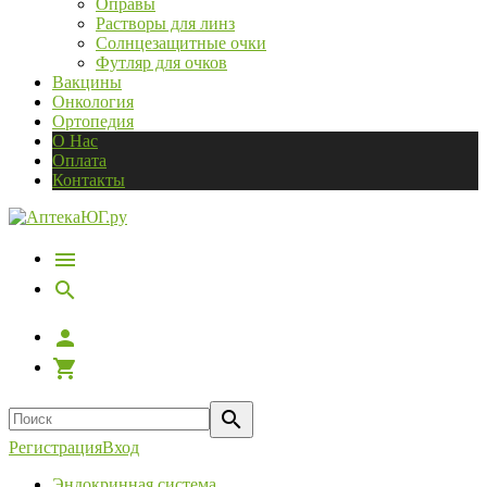
Оправы
Растворы для линз
Солнцезащитные очки
Футляр для очков
Вакцины
Онкология
Ортопедия
О Нас
Оплата
Контакты
Регистрация
Вход
Эндокринная система