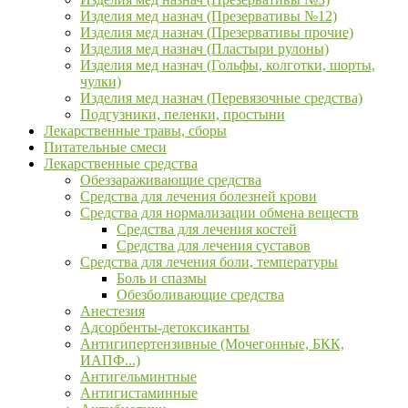
Изделия мед назнач (Презервативы №12)
Изделия мед назнач (Презервативы прочие)
Изделия мед назнач (Пластыри рулоны)
Изделия мед назнач (Гольфы, колготки, шорты,
чулки)
Изделия мед назнач (Перевязочные средства)
Подгузники, пеленки, простыни
Лекарственные травы, сборы
Питательные смеси
Лекарственные средства
Обеззараживающие средства
Средства для лечения болезней крови
Средства для нормализации обмена веществ
Средства для лечения костей
Средства для лечения суставов
Средства для лечения боли, температуры
Боль и спазмы
Обезболивающие средства
Анестезия
Адсорбенты-детоксиканты
Антигипертензивные (Мочегонные, БКК,
ИАПФ...)
Антигельминтные
Антигистаминные