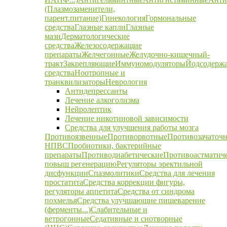
(Плазмозаменители,
парент.питание)
Гинекология
Гормональные
средства
Глазные капли
Глазные
мази
Дерматологические
средства
Железосодержащие
препараты
Желчегонные
Желудочно-кишечный-
тракт
Закрепляющие
Иммуномодуляторы
Йодсодерж
средства
Ноотропные и
транквилизаторы
Неврология
Антидепрессанты
Лечение алкоголизма
Нейролептик
Лечение никотиновой зависимости
Средства для улучшения работы мозга
Противоязвенные
Противорвотные
Противозачаточ
НПВС
Пробиотики, бактерийные
препараты
Противодиабетические
Противоастматич
повыш регенерацию
Регуляторы эректильной
дисфункции
Спазмолитики
Средства для лечения
простатита
Средства коррекции фигуры,
регуляторы аппетита
Средства от синдрома
похмелья
Средства улучшающие пищеварение
(ферменты...)
Слабительные и
ветрогонные
Седативные и снотворные