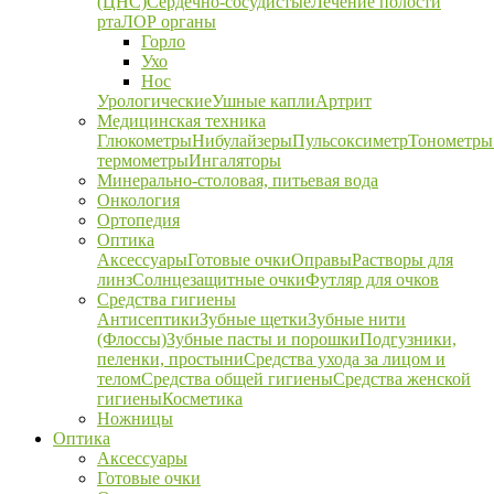
(ЦНС)
Сердечно-сосудистые
Лечение полости
рта
ЛОР органы
Горло
Ухо
Нос
Урологические
Ушные капли
Артрит
Медицинская техника
Глюкометры
Нибулайзеры
Пульсоксиметр
Тонометры
термометры
Ингаляторы
Минерально-столовая, питьевая вода
Онкология
Ортопедия
Оптика
Аксессуары
Готовые очки
Оправы
Растворы для
линз
Солнцезащитные очки
Футляр для очков
Средства гигиены
Антисептики
Зубные щетки
Зубные нити
(Флоссы)
Зубные пасты и порошки
Подгузники,
пеленки, простыни
Средства ухода за лицом и
телом
Средства общей гигиены
Средства женской
гигиены
Косметика
Ножницы
Оптика
Аксессуары
Готовые очки