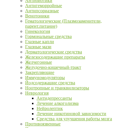
Антибиотики
Антигеморройные
Антипсориазные
Венотоники
Гематологические (Плазмозаменители,
парент.питание)
Гинекология
Гормональные средства
Глазные капли
Глазные мази
Дерматологические средства
Железосодержащие препараты
Желчегонные
Желудочно-кишечный-тракт
Закрепляющие
Иммуномодуляторы
Йодсодержащие средства
Ноотропные и транквилизаторы
Неврология
Антидепрессанты
Лечение алкоголизма
Нейролептик
Лечение никотиновой зависимости
Средства для улучшения работы мозга
Противоязвенные