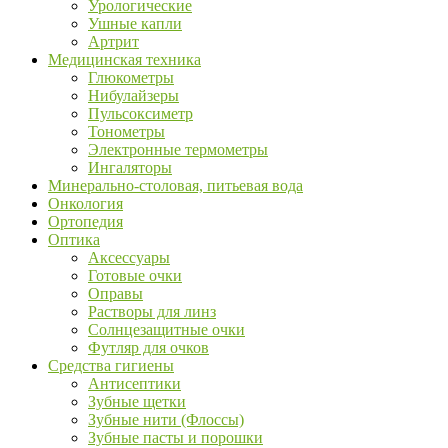
Урологические
Ушные капли
Артрит
Медицинская техника
Глюкометры
Нибулайзеры
Пульсоксиметр
Тонометры
Электронные термометры
Ингаляторы
Минерально-столовая, питьевая вода
Онкология
Ортопедия
Оптика
Аксессуары
Готовые очки
Оправы
Растворы для линз
Солнцезащитные очки
Футляр для очков
Средства гигиены
Антисептики
Зубные щетки
Зубные нити (Флоссы)
Зубные пасты и порошки