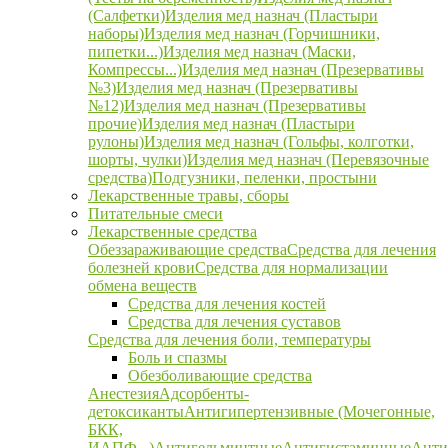
(Салфетки)
Изделия мед назнач (Пластыри
наборы)
Изделия мед назнач (Горчишники,
пипетки...)
Изделия мед назнач (Маски,
Компрессы...)
Изделия мед назнач (Презервативы
№3)
Изделия мед назнач (Презервативы
№12)
Изделия мед назнач (Презервативы
прочие)
Изделия мед назнач (Пластыри
рулоны)
Изделия мед назнач (Гольфы, колготки,
шорты, чулки)
Изделия мед назнач (Перевязочные
средства)
Подгузники, пеленки, простыни
Лекарственные травы, сборы
Питательные смеси
Лекарственные средства
Обеззараживающие средства
Средства для лечения
болезней крови
Средства для нормализации
обмена веществ
Средства для лечения костей
Средства для лечения суставов
Средства для лечения боли, температуры
Боль и спазмы
Обезболивающие средства
Анестезия
Адсорбенты-
детоксиканты
Антигипертензивные (Мочегонные,
БКК,
ИАПФ...)
Антигельминтные
Антигистаминные
Анти