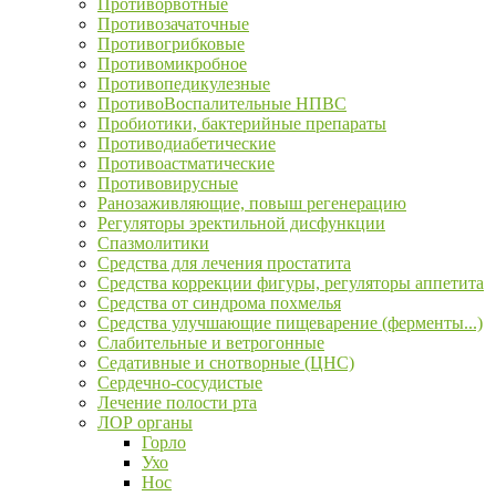
Противорвотные
Противозачаточные
Противогрибковые
Противомикробное
Противопедикулезные
ПротивоВоспалительные НПВС
Пробиотики, бактерийные препараты
Противодиабетические
Противоастматические
Противовирусные
Ранозаживляющие, повыш регенерацию
Регуляторы эректильной дисфункции
Спазмолитики
Средства для лечения простатита
Средства коррекции фигуры, регуляторы аппетита
Средства от синдрома похмелья
Средства улучшающие пищеварение (ферменты...)
Слабительные и ветрогонные
Седативные и снотворные (ЦНС)
Сердечно-сосудистые
Лечение полости рта
ЛОР органы
Горло
Ухо
Нос