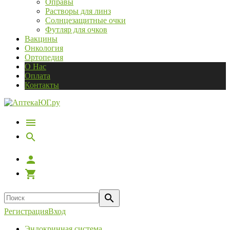
Оправы
Растворы для линз
Солнцезащитные очки
Футляр для очков
Вакцины
Онкология
Ортопедия
О Нас
Оплата
Контакты
Регистрация
Вход
Эндокринная система