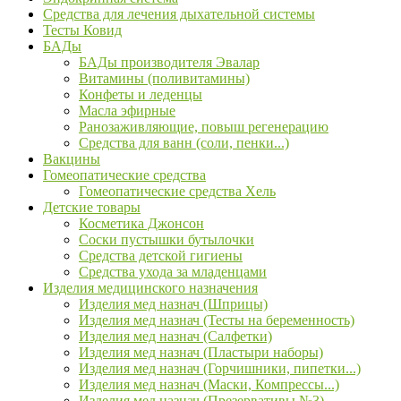
Средства для лечения дыхательной системы
Тесты Ковид
БАДы
БАДы производителя Эвалар
Витамины (поливитамины)
Конфеты и леденцы
Масла эфирные
Ранозаживляющие, повыш регенерацию
Средства для ванн (соли, пенки...)
Вакцины
Гомеопатические средства
Гомеопатические средства Хель
Детские товары
Косметика Джонсон
Соски пустышки бутылочки
Средства детской гигиены
Средства ухода за младенцами
Изделия медицинского назначения
Изделия мед назнач (Шприцы)
Изделия мед назнач (Тесты на беременность)
Изделия мед назнач (Салфетки)
Изделия мед назнач (Пластыри наборы)
Изделия мед назнач (Горчишники, пипетки...)
Изделия мед назнач (Маски, Компрессы...)
Изделия мед назнач (Презервативы №3)