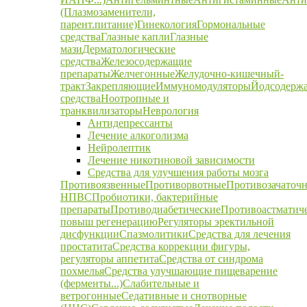
(Плазмозаменители,
парент.питание)
Гинекология
Гормональные
средства
Глазные капли
Глазные
мази
Дерматологические
средства
Железосодержащие
препараты
Желчегонные
Желудочно-кишечный-
тракт
Закрепляющие
Иммуномодуляторы
Йодсодерж
средства
Ноотропные и
транквилизаторы
Неврология
Антидепрессанты
Лечение алкоголизма
Нейролептик
Лечение никотиновой зависимости
Средства для улучшения работы мозга
Противоязвенные
Противорвотные
Противозачаточ
НПВС
Пробиотики, бактерийные
препараты
Противодиабетические
Противоастматич
повыш регенерацию
Регуляторы эректильной
дисфункции
Спазмолитики
Средства для лечения
простатита
Средства коррекции фигуры,
регуляторы аппетита
Средства от синдрома
похмелья
Средства улучшающие пищеварение
(ферменты...)
Слабительные и
ветрогонные
Седативные и снотворные