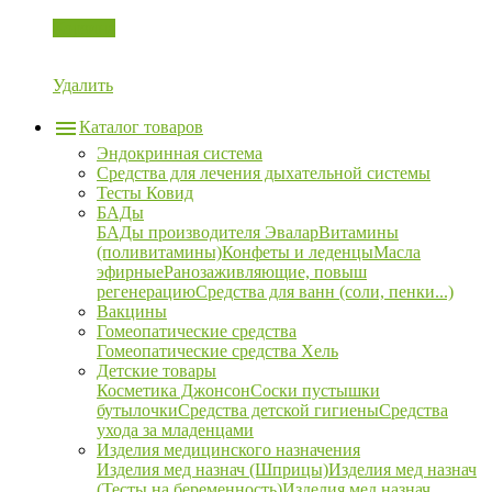
Корзина
Удалить
Каталог товаров
Эндокринная система
Средства для лечения дыхательной системы
Тесты Ковид
БАДы
БАДы производителя Эвалар
Витамины
(поливитамины)
Конфеты и леденцы
Масла
эфирные
Ранозаживляющие, повыш
регенерацию
Средства для ванн (соли, пенки...)
Вакцины
Гомеопатические средства
Гомеопатические средства Хель
Детские товары
Косметика Джонсон
Соски пустышки
бутылочки
Средства детской гигиены
Средства
ухода за младенцами
Изделия медицинского назначения
Изделия мед назнач (Шприцы)
Изделия мед назнач
(Тесты на беременность)
Изделия мед назнач