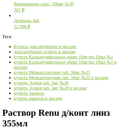
Верошпирон капс. 100мг №30
367
₽
Ленвима 4мг
52 900
₽
Теги
Купить доксорубицин в москве
доксорубицин купить в москве
купить Кальциумфолинат-эбеве 10мг/мл 10мл №1
купить Кальциумфолинат-эбеве 10мг/мл 10мл №1 в
москве
купить Меркаптопурин таб. 50мг №25
купить Меркаптопурин таб. 50мг №25 в москве
купить Эсмия таб. 5мг №28
купить Эсмия таб. 5мг №28 в москве
купить лаквель
купить лаквель в москве
Раствор Renu д/конт линз
355мл