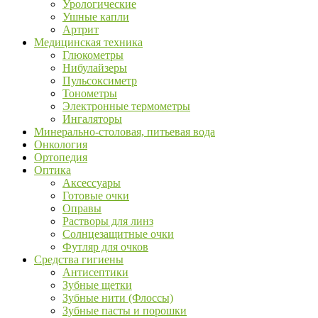
Урологические
Ушные капли
Артрит
Медицинская техника
Глюкометры
Нибулайзеры
Пульсоксиметр
Тонометры
Электронные термометры
Ингаляторы
Минерально-столовая, питьевая вода
Онкология
Ортопедия
Оптика
Аксессуары
Готовые очки
Оправы
Растворы для линз
Солнцезащитные очки
Футляр для очков
Средства гигиены
Антисептики
Зубные щетки
Зубные нити (Флоссы)
Зубные пасты и порошки