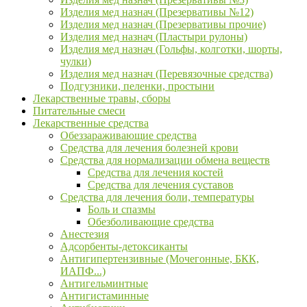
Изделия мед назнач (Презервативы №12)
Изделия мед назнач (Презервативы прочие)
Изделия мед назнач (Пластыри рулоны)
Изделия мед назнач (Гольфы, колготки, шорты,
чулки)
Изделия мед назнач (Перевязочные средства)
Подгузники, пеленки, простыни
Лекарственные травы, сборы
Питательные смеси
Лекарственные средства
Обеззараживающие средства
Средства для лечения болезней крови
Средства для нормализации обмена веществ
Средства для лечения костей
Средства для лечения суставов
Средства для лечения боли, температуры
Боль и спазмы
Обезболивающие средства
Анестезия
Адсорбенты-детоксиканты
Антигипертензивные (Мочегонные, БКК,
ИАПФ...)
Антигельминтные
Антигистаминные