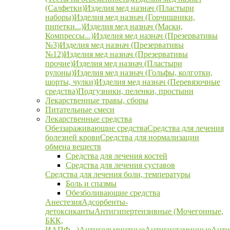
(Салфетки)
Изделия мед назнач (Пластыри
наборы)
Изделия мед назнач (Горчишники,
пипетки...)
Изделия мед назнач (Маски,
Компрессы...)
Изделия мед назнач (Презервативы
№3)
Изделия мед назнач (Презервативы
№12)
Изделия мед назнач (Презервативы
прочие)
Изделия мед назнач (Пластыри
рулоны)
Изделия мед назнач (Гольфы, колготки,
шорты, чулки)
Изделия мед назнач (Перевязочные
средства)
Подгузники, пеленки, простыни
Лекарственные травы, сборы
Питательные смеси
Лекарственные средства
Обеззараживающие средства
Средства для лечения
болезней крови
Средства для нормализации
обмена веществ
Средства для лечения костей
Средства для лечения суставов
Средства для лечения боли, температуры
Боль и спазмы
Обезболивающие средства
Анестезия
Адсорбенты-
детоксиканты
Антигипертензивные (Мочегонные,
БКК,
ИАПФ...)
Антигельминтные
Антигистаминные
Анти