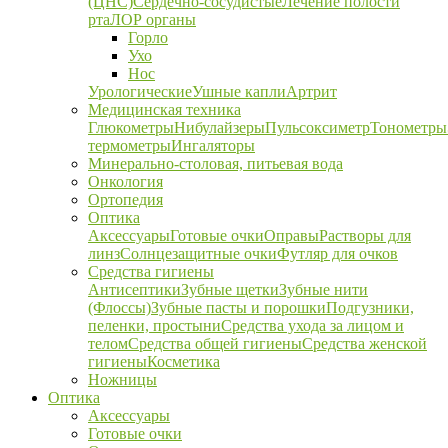
(ЦНС)
Сердечно-сосудистые
Лечение полости
рта
ЛОР органы
Горло
Ухо
Нос
Урологические
Ушные капли
Артрит
Медицинская техника
Глюкометры
Нибулайзеры
Пульсоксиметр
Тонометры
термометры
Ингаляторы
Минерально-столовая, питьевая вода
Онкология
Ортопедия
Оптика
Аксессуары
Готовые очки
Оправы
Растворы для
линз
Солнцезащитные очки
Футляр для очков
Средства гигиены
Антисептики
Зубные щетки
Зубные нити
(Флоссы)
Зубные пасты и порошки
Подгузники,
пеленки, простыни
Средства ухода за лицом и
телом
Средства общей гигиены
Средства женской
гигиены
Косметика
Ножницы
Оптика
Аксессуары
Готовые очки