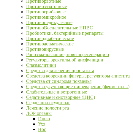
Противорвотные
Противозачаточные
Противогрибковые
Противомикробное
Противопедикулезные
ПротивоВоспалительные НПВС
Пробиотики, бактерийные препараты
Противодиабетические
Противоастматические
Противовирусные
Ранозаживляющие, повыш регенерацию
Регуляторы эректильной дисфункции
Спазмолитики
Средства для лечения простатита
Средства коррекции фигуры, регуляторы аппетита
Средства от синдрома похмелья
Средства улучшающие пищеварение (ферменты...)
Слабительные и ветрогонные
Седативные и снотворные (ЦНС)
Сердечно-сосудистые
Лечение полости рта
ЛОР органы
Горло
Ухо
Нос