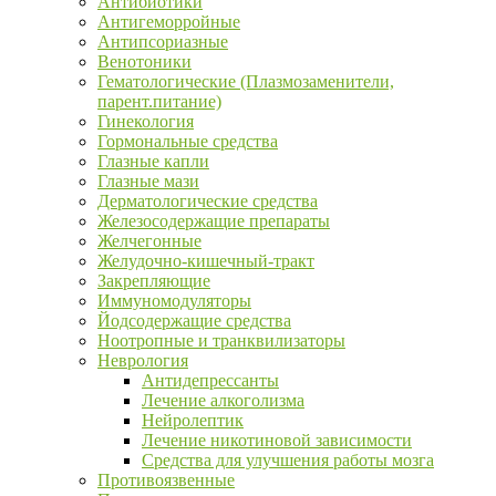
Антибиотики
Антигеморройные
Антипсориазные
Венотоники
Гематологические (Плазмозаменители,
парент.питание)
Гинекология
Гормональные средства
Глазные капли
Глазные мази
Дерматологические средства
Железосодержащие препараты
Желчегонные
Желудочно-кишечный-тракт
Закрепляющие
Иммуномодуляторы
Йодсодержащие средства
Ноотропные и транквилизаторы
Неврология
Антидепрессанты
Лечение алкоголизма
Нейролептик
Лечение никотиновой зависимости
Средства для улучшения работы мозга
Противоязвенные