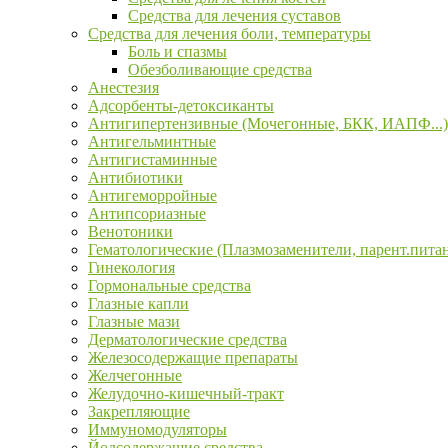
Средства для лечения суставов
Средства для лечения боли, температуры
Боль и спазмы
Обезболивающие средства
Анестезия
Адсорбенты-детоксиканты
Антигипертензивные (Мочегонные, БКК, ИАПФ...)
Антигельминтные
Антигистаминные
Антибиотики
Антигеморройные
Антипсориазные
Венотоники
Гематологические (Плазмозаменители, парент.пита
Гинекология
Гормональные средства
Глазные капли
Глазные мази
Дерматологические средства
Железосодержащие препараты
Желчегонные
Желудочно-кишечный-тракт
Закрепляющие
Иммуномодуляторы
Йодсодержащие средства