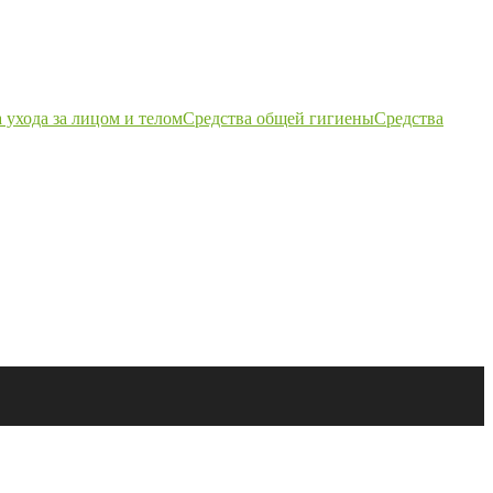
 ухода за лицом и телом
Средства общей гигиены
Средства