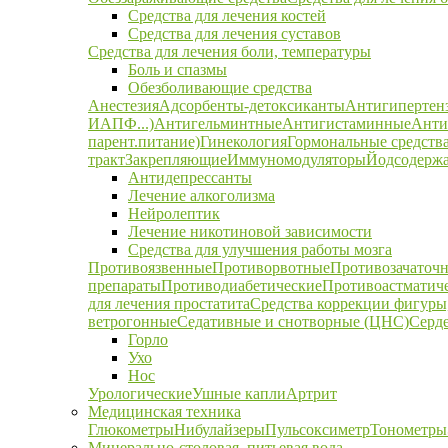
Средства для лечения костей
Средства для лечения суставов
Средства для лечения боли, температуры
Боль и спазмы
Обезболивающие средства
Анестезия
Адсорбенты-детоксиканты
Антигипертен
ИАПФ...)
Антигельминтные
Антигистаминные
Анти
парент.питание)
Гинекология
Гормональные средств
тракт
Закрепляющие
Иммуномодуляторы
Йодсодержа
Антидепрессанты
Лечение алкоголизма
Нейролептик
Лечение никотиновой зависимости
Средства для улучшения работы мозга
Противоязвенные
Противорвотные
Противозачаточ
препараты
Противодиабетические
Противоастматич
для лечения простатита
Средства коррекции фигуры,
ветрогонные
Седативные и снотворные (ЦНС)
Серд
Горло
Ухо
Нос
Урологические
Ушные капли
Артрит
Медицинская техника
Глюкометры
Нибулайзеры
Пульсоксиметр
Тонометры
Минерально-столовая, питьевая вода