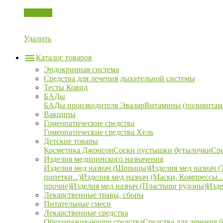
Корзина
Удалить
Каталог товаров
Эндокринная система
Средства для лечения дыхательной системы
Тесты Ковид
БАДы
БАДы производителя Эвалар
Витамины (поливитам
Вакцины
Гомеопатические средства
Гомеопатические средства Хель
Детские товары
Косметика Джонсон
Соски пустышки бутылочки
Сре
Изделия медицинского назначения
Изделия мед назнач (Шприцы)
Изделия мед назнач (
пипетки...)
Изделия мед назнач (Маски, Компрессы...
прочие)
Изделия мед назнач (Пластыри рулоны)
Изде
Лекарственные травы, сборы
Питательные смеси
Лекарственные средства
Обеззараживающие средства
Средства для лечения 