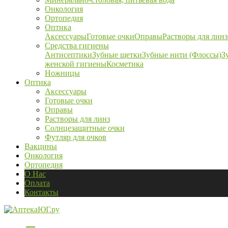
Онкология
Ортопедия
Оптика
Аксессуары
Готовые очки
Оправы
Растворы для линз
Средства гигиены
Антисептики
Зубные щетки
Зубные нити (Флоссы)
З
женской гигиены
Косметика
Ножницы
Оптика
Аксессуары
Готовые очки
Оправы
Растворы для линз
Солнцезащитные очки
Футляр для очков
Вакцины
Онкология
Ортопедия
О Нас
Оплата
Контакты