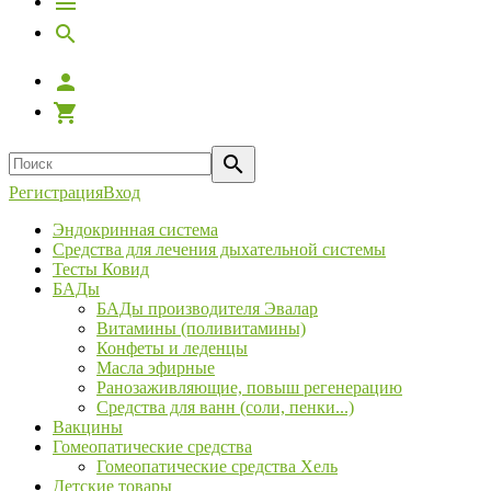
Регистрация
Вход
Эндокринная система
Средства для лечения дыхательной системы
Тесты Ковид
БАДы
БАДы производителя Эвалар
Витамины (поливитамины)
Конфеты и леденцы
Масла эфирные
Ранозаживляющие, повыш регенерацию
Средства для ванн (соли, пенки...)
Вакцины
Гомеопатические средства
Гомеопатические средства Хель
Детские товары