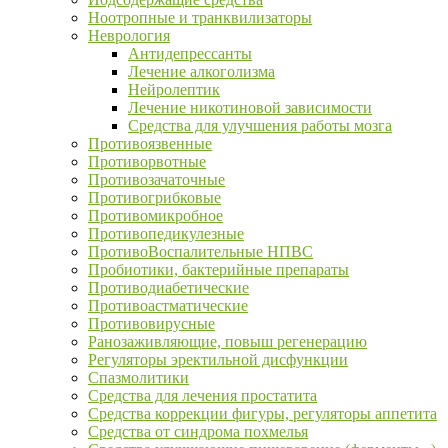
Ноотропные и транквилизаторы
Неврология
Антидепрессанты
Лечение алкоголизма
Нейролептик
Лечение никотиновой зависимости
Средства для улучшения работы мозга
Противоязвенные
Противорвотные
Противозачаточные
Противогрибковые
Противомикробное
Противопедикулезные
ПротивоВоспалительные НПВС
Пробиотики, бактерийные препараты
Противодиабетические
Противоастматические
Противовирусные
Ранозаживляющие, повыш регенерацию
Регуляторы эректильной дисфункции
Спазмолитики
Средства для лечения простатита
Средства коррекции фигуры, регуляторы аппетита
Средства от синдрома похмелья