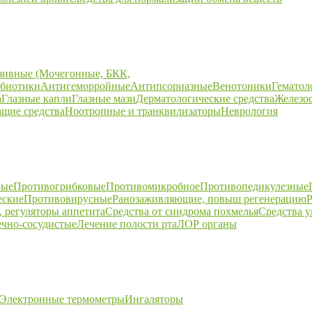
зивные (Мочегонные, БКК,
биотики
Антигеморройные
Антипсориазные
Венотоники
Гематол
а
Глазные капли
Глазные мази
Дерматологические средства
Железо
щие средства
Ноотропные и транквилизаторы
Неврология
ные
Противогрибковые
Противомикробное
Противопедикулезные
еские
Противовирусные
Ранозаживляющие, повыш регенерацию
Р
 регуляторы аппетита
Средства от синдрома похмелья
Средства 
ечно-сосудистые
Лечение полости рта
ЛОР органы
Электронные термометры
Ингаляторы