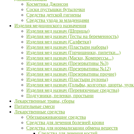
Косметика Джонсон
Соски пустышки бутылочки
Средства детской гигиены
Средства ухода за младенцами
Изделия медицинского назначения
Изделия мед назнач (Шприцы)
Изделия мед назнач (Тесты на беременность)
Изделия мед назнач (Салфетки)
Изделия мед назнач (Пластыри наборы)
Изделия мед назнач (Горчишники, пипетки...)
Изделия мед назнач (Маски, Компрессы...)
Изделия мед назнач (Презервативы №3)
Изделия мед назнач (Презервативы №12)
Изделия мед назнач (Презервативы прочие)
Изделия мед назнач (Пластыри рулоны)
Изделия мед назнач (Гольфы, колготки, шорты, чулк
Изделия мед назнач (Перевязочные средства)
Подгузники, пеленки, простыни
Лекарственные травы, сборы
Питательные смеси
Лекарственные средства
Обеззараживающие средства
Средства для лечения болезней крови
Средства для нормализации обмена веществ
Средства для лечения костей