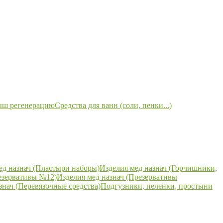
ыш регенерацию
Средства для ванн (соли, пенки...)
ед назнач (Пластыри наборы)
Изделия мед назнач (Горчишники,
езервативы №12)
Изделия мед назнач (Презервативы
знач (Перевязочные средства)
Подгузники, пеленки, простыни