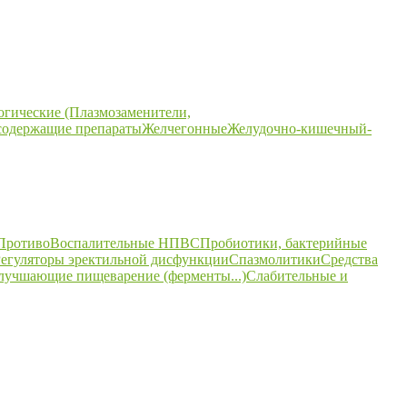
огические (Плазмозаменители,
содержащие препараты
Желчегонные
Желудочно-кишечный-
ПротивоВоспалительные НПВС
Пробиотики, бактерийные
егуляторы эректильной дисфункции
Спазмолитики
Средства
улучшающие пищеварение (ферменты...)
Слабительные и