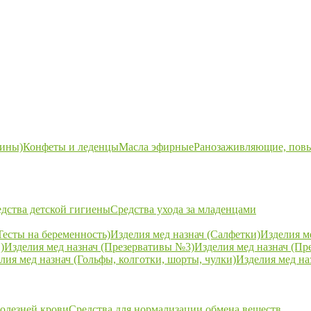
ины)
Конфеты и леденцы
Масла эфирные
Ранозаживляющие, пов
дства детской гигиены
Средства ухода за младенцами
Тесты на беременность)
Изделия мед назнач (Салфетки)
Изделия м
)
Изделия мед назнач (Презервативы №3)
Изделия мед назнач (Пр
лия мед назнач (Гольфы, колготки, шорты, чулки)
Изделия мед на
болезней крови
Средства для нормализации обмена веществ