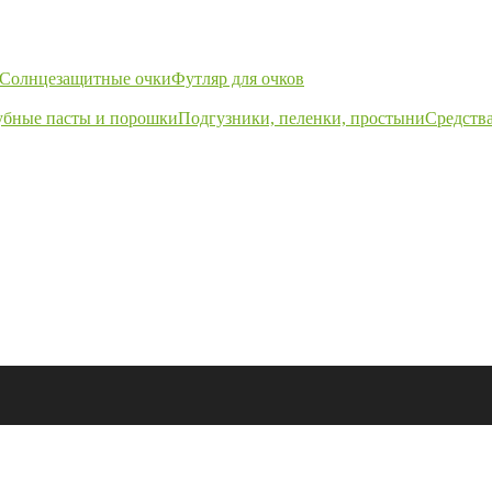
Солнцезащитные очки
Футляр для очков
убные пасты и порошки
Подгузники, пеленки, простыни
Средства