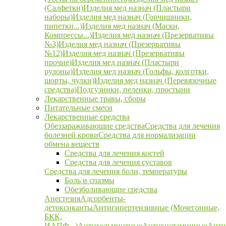
(Салфетки)
Изделия мед назнач (Пластыри
наборы)
Изделия мед назнач (Горчишники,
пипетки...)
Изделия мед назнач (Маски,
Компрессы...)
Изделия мед назнач (Презервативы
№3)
Изделия мед назнач (Презервативы
№12)
Изделия мед назнач (Презервативы
прочие)
Изделия мед назнач (Пластыри
рулоны)
Изделия мед назнач (Гольфы, колготки,
шорты, чулки)
Изделия мед назнач (Перевязочные
средства)
Подгузники, пеленки, простыни
Лекарственные травы, сборы
Питательные смеси
Лекарственные средства
Обеззараживающие средства
Средства для лечения
болезней крови
Средства для нормализации
обмена веществ
Средства для лечения костей
Средства для лечения суставов
Средства для лечения боли, температуры
Боль и спазмы
Обезболивающие средства
Анестезия
Адсорбенты-
детоксиканты
Антигипертензивные (Мочегонные,
БКК,
ИАПФ...)
Антигельминтные
Антигистаминные
Анти