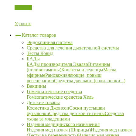
Корзина
Удалить
Каталог товаров
Эндокринная система
Средства для лечения дыхательной системы
Тесты Ковид
БАДы
БАДы производителя Эвалар
Витамины
(поливитамины)
Конфеты и леденцы
Масла
эфирные
Ранозаживляющие, повыш
регенерацию
Средства для ванн (соли, пенки...)
Вакцины
Гомеопатические средства
Гомеопатические средства Хель
Детские товары
Косметика Джонсон
Соски пустышки
бутылочки
Средства детской гигиены
Средства
ухода за младенцами
Изделия медицинского назначения
Изделия мед назнач (Шприцы)
Изделия мед назнач
(Тесты на беременность)
Изделия мед назнач