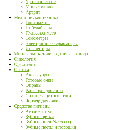
Урологические
Ушные капли
Артрит
Медицинская техника
Глюкометры
Нибулайзеры
Пульсоксиметр
Тонометры
Электронные термометры
Ингаляторы
Минерально-столовая, питьевая вода
Онкология
Ортопедия
Оптика
Аксессуары
Готовые очки
Оправы
Растворы для линз
Солнцезащитные очки
Футляр для очков
Средства гигиены
Антисептики
Зубные щетки
Зубные нити (Флоссы)
Зубные пасты и порошки