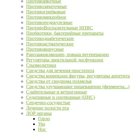
Противорвотные
Противозачаточные
Противогрибковые
Противомикробное
Противопедикулезные
ПротивоВоспалительные НПВС
Пробиотики, бактерийные препараты
Противодиабетические
Противоастматические
Противовирусные
Ранозаживляющие, повыш регенерацию
Регуляторы эректильной дисфункции
Спазмолитики
Средства для лечения простатита
Средства коррекции фигуры, регуляторы аппетита
Средства от синдрома похмелья
Средства улучшающие пищеварение (ферменты...)
Слабительные и ветрогонные
Седативные и снотворные (ЦНС)
Сердечно-сосудистые
Лечение полости рта
ЛОР органы
Горло
Ухо
Нос