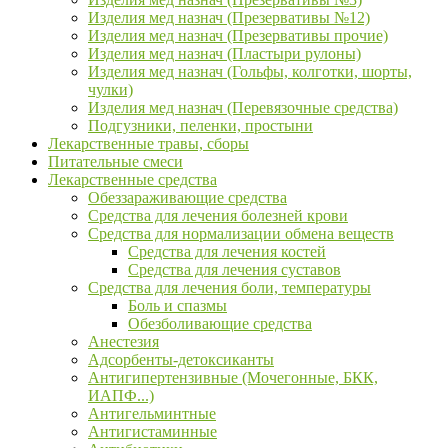
Изделия мед назнач (Презервативы №12)
Изделия мед назнач (Презервативы прочие)
Изделия мед назнач (Пластыри рулоны)
Изделия мед назнач (Гольфы, колготки, шорты,
чулки)
Изделия мед назнач (Перевязочные средства)
Подгузники, пеленки, простыни
Лекарственные травы, сборы
Питательные смеси
Лекарственные средства
Обеззараживающие средства
Средства для лечения болезней крови
Средства для нормализации обмена веществ
Средства для лечения костей
Средства для лечения суставов
Средства для лечения боли, температуры
Боль и спазмы
Обезболивающие средства
Анестезия
Адсорбенты-детоксиканты
Антигипертензивные (Мочегонные, БКК,
ИАПФ...)
Антигельминтные
Антигистаминные