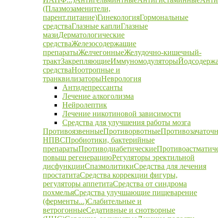
(Плазмозаменители,
парент.питание)
Гинекология
Гормональные
средства
Глазные капли
Глазные
мази
Дерматологические
средства
Железосодержащие
препараты
Желчегонные
Желудочно-кишечный-
тракт
Закрепляющие
Иммуномодуляторы
Йодсодерж
средства
Ноотропные и
транквилизаторы
Неврология
Антидепрессанты
Лечение алкоголизма
Нейролептик
Лечение никотиновой зависимости
Средства для улучшения работы мозга
Противоязвенные
Противорвотные
Противозачаточ
НПВС
Пробиотики, бактерийные
препараты
Противодиабетические
Противоастматич
повыш регенерацию
Регуляторы эректильной
дисфункции
Спазмолитики
Средства для лечения
простатита
Средства коррекции фигуры,
регуляторы аппетита
Средства от синдрома
похмелья
Средства улучшающие пищеварение
(ферменты...)
Слабительные и
ветрогонные
Седативные и снотворные