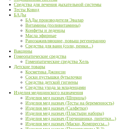
Средства для лечения дыхательной системы
Тесты Ковид
БАДы
БАДы производителя Эвалар
Витамины (поливитамины)
Конфеты и леденцы
Масла эфирные
Ранозаживляющие, повыш регенерацию
Средства для ванн (соли, пенки...)
Вакцины
Гомеопатические средства
Гомеопатические средства Хель
Детские товары
Косметика Джонсон
Соски пустышки бутылочки
Средства детской гигиены
Средства ухода за младенцами
Изделия медицинского назначения
Изделия мед назнач (Шприцы)
Изделия мед назнач (Тесты на беременность)
Изделия мед назнач (Салфетки)
Изделия мед назнач (Пластыри наборы)
Изделия мед назнач (Горчишники, пипетки...)
Изделия мед назнач (Маски, Компрессы...)
Изделия мед назнач (Презервативы №3)