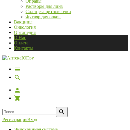
Оправы
Растворы для линз
Солнцезащитные очки
Футляр для очков
Вакцины
Онкология
Ортопедия
О Нас
Оплата
Контакты
Регистрация
Вход
Эндокринная система