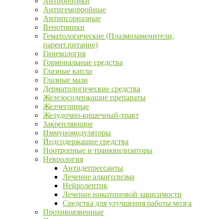
Антибиотики
Антигеморройные
Антипсориазные
Венотоники
Гематологические (Плазмозаменители,
парент.питание)
Гинекология
Гормональные средства
Глазные капли
Глазные мази
Дерматологические средства
Железосодержащие препараты
Желчегонные
Желудочно-кишечный-тракт
Закрепляющие
Иммуномодуляторы
Йодсодержащие средства
Ноотропные и транквилизаторы
Неврология
Антидепрессанты
Лечение алкоголизма
Нейролептик
Лечение никотиновой зависимости
Средства для улучшения работы мозга
Противоязвенные