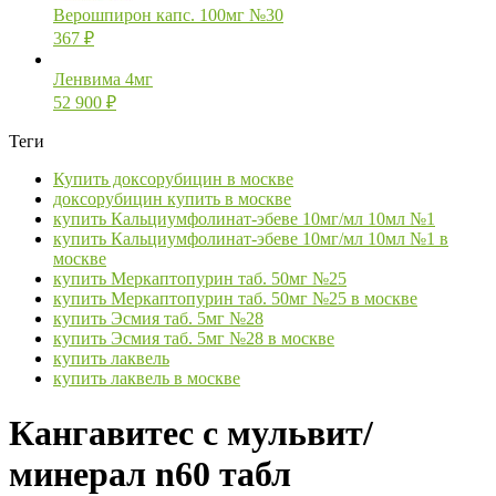
Верошпирон капс. 100мг №30
367
₽
Ленвима 4мг
52 900
₽
Теги
Купить доксорубицин в москве
доксорубицин купить в москве
купить Кальциумфолинат-эбеве 10мг/мл 10мл №1
купить Кальциумфолинат-эбеве 10мг/мл 10мл №1 в
москве
купить Меркаптопурин таб. 50мг №25
купить Меркаптопурин таб. 50мг №25 в москве
купить Эсмия таб. 5мг №28
купить Эсмия таб. 5мг №28 в москве
купить лаквель
купить лаквель в москве
Кангавитес с мульвит/
минерал n60 табл