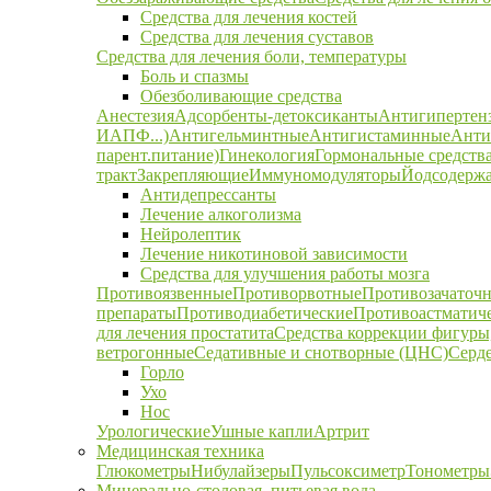
Средства для лечения костей
Средства для лечения суставов
Средства для лечения боли, температуры
Боль и спазмы
Обезболивающие средства
Анестезия
Адсорбенты-детоксиканты
Антигипертен
ИАПФ...)
Антигельминтные
Антигистаминные
Анти
парент.питание)
Гинекология
Гормональные средств
тракт
Закрепляющие
Иммуномодуляторы
Йодсодержа
Антидепрессанты
Лечение алкоголизма
Нейролептик
Лечение никотиновой зависимости
Средства для улучшения работы мозга
Противоязвенные
Противорвотные
Противозачаточ
препараты
Противодиабетические
Противоастматич
для лечения простатита
Средства коррекции фигуры,
ветрогонные
Седативные и снотворные (ЦНС)
Серд
Горло
Ухо
Нос
Урологические
Ушные капли
Артрит
Медицинская техника
Глюкометры
Нибулайзеры
Пульсоксиметр
Тонометры
Минерально-столовая, питьевая вода