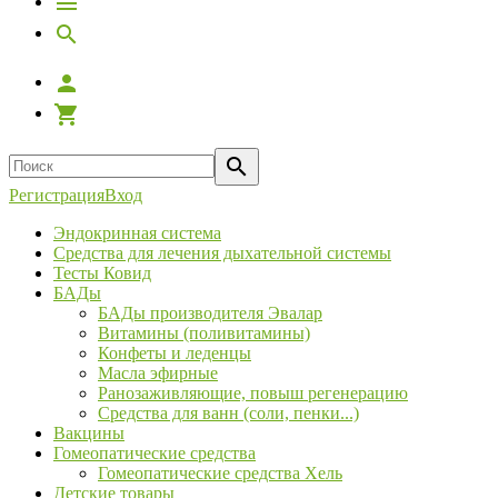
Регистрация
Вход
Эндокринная система
Средства для лечения дыхательной системы
Тесты Ковид
БАДы
БАДы производителя Эвалар
Витамины (поливитамины)
Конфеты и леденцы
Масла эфирные
Ранозаживляющие, повыш регенерацию
Средства для ванн (соли, пенки...)
Вакцины
Гомеопатические средства
Гомеопатические средства Хель
Детские товары