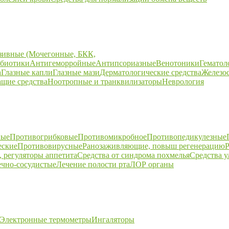
зивные (Мочегонные, БКК,
биотики
Антигеморройные
Антипсориазные
Венотоники
Гематол
а
Глазные капли
Глазные мази
Дерматологические средства
Железо
щие средства
Ноотропные и транквилизаторы
Неврология
ные
Противогрибковые
Противомикробное
Противопедикулезные
еские
Противовирусные
Ранозаживляющие, повыш регенерацию
Р
 регуляторы аппетита
Средства от синдрома похмелья
Средства 
ечно-сосудистые
Лечение полости рта
ЛОР органы
Электронные термометры
Ингаляторы