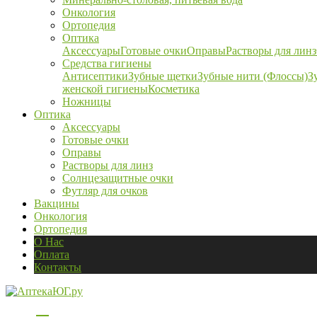
Онкология
Ортопедия
Оптика
Аксессуары
Готовые очки
Оправы
Растворы для линз
Средства гигиены
Антисептики
Зубные щетки
Зубные нити (Флоссы)
З
женской гигиены
Косметика
Ножницы
Оптика
Аксессуары
Готовые очки
Оправы
Растворы для линз
Солнцезащитные очки
Футляр для очков
Вакцины
Онкология
Ортопедия
О Нас
Оплата
Контакты