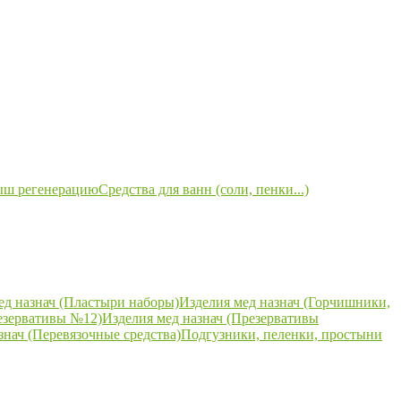
ыш регенерацию
Средства для ванн (соли, пенки...)
ед назнач (Пластыри наборы)
Изделия мед назнач (Горчишники,
езервативы №12)
Изделия мед назнач (Презервативы
знач (Перевязочные средства)
Подгузники, пеленки, простыни