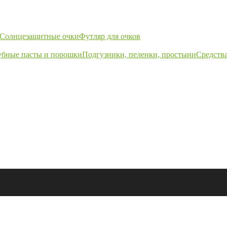
Солнцезащитные очки
Футляр для очков
убные пасты и порошки
Подгузники, пеленки, простыни
Средства