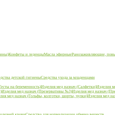
ины)
Конфеты и леденцы
Масла эфирные
Ранозаживляющие, пов
дства детской гигиены
Средства ухода за младенцами
Тесты на беременность)
Изделия мед назнач (Салфетки)
Изделия м
)
Изделия мед назнач (Презервативы №3)
Изделия мед назнач (Пр
лия мед назнач (Гольфы, колготки, шорты, чулки)
Изделия мед на
болезней крови
Средства для нормализации обмена веществ