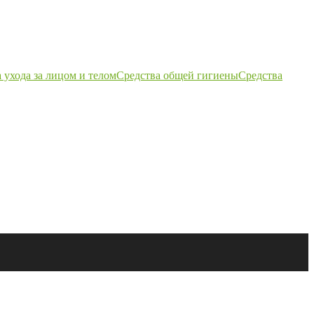
 ухода за лицом и телом
Средства общей гигиены
Средства