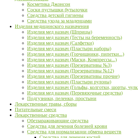
Косметика Джонсон
Соски пустышки бутылочки
Средства детской гигиены
Средства ухода за младенцами
Изделия медицинского назначения
Изделия мед назнач (Шприцы)
Изделия мед назнач (Тесты на беременность)
Изделия мед назнач (Салфетки)
Изделия мед назнач (Пластыри наборы)
Изделия мед назнач (Горчишники, пипетки...)
Изделия мед назнач (Маски, Компрессы...)
Изделия мед назнач (Презервативы №3)
Изделия мед назнач (Презервативы №12)
Изделия мед назнач (Презервативы прочие)
Изделия мед назнач (Пластыри рулоны)
Изделия мед назнач (Гольфы, колготки, шорты, чулк
Изделия мед назнач (Перевязочные средства)
Подгузники, пеленки, простыни
Лекарственные травы, сборы
Питательные смеси
Лекарственные средства
Обеззараживающие средства
Средства для лечения болезней крови
Средства для нормализации обмена веществ
Средства для лечения костей