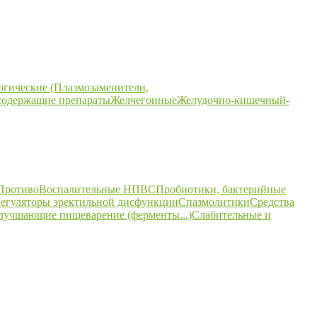
огические (Плазмозаменители,
содержащие препараты
Желчегонные
Желудочно-кишечный-
ПротивоВоспалительные НПВС
Пробиотики, бактерийные
егуляторы эректильной дисфункции
Спазмолитики
Средства
улучшающие пищеварение (ферменты...)
Слабительные и