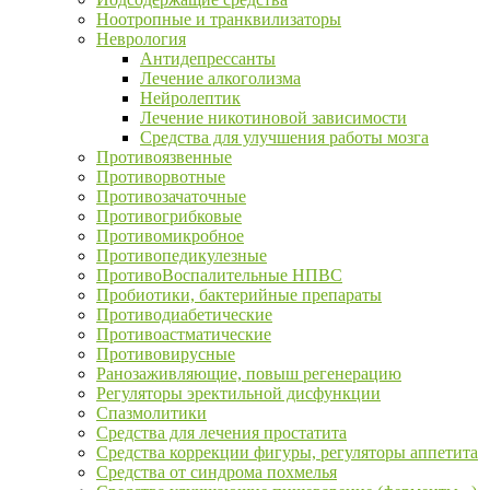
Ноотропные и транквилизаторы
Неврология
Антидепрессанты
Лечение алкоголизма
Нейролептик
Лечение никотиновой зависимости
Средства для улучшения работы мозга
Противоязвенные
Противорвотные
Противозачаточные
Противогрибковые
Противомикробное
Противопедикулезные
ПротивоВоспалительные НПВС
Пробиотики, бактерийные препараты
Противодиабетические
Противоастматические
Противовирусные
Ранозаживляющие, повыш регенерацию
Регуляторы эректильной дисфункции
Спазмолитики
Средства для лечения простатита
Средства коррекции фигуры, регуляторы аппетита
Средства от синдрома похмелья