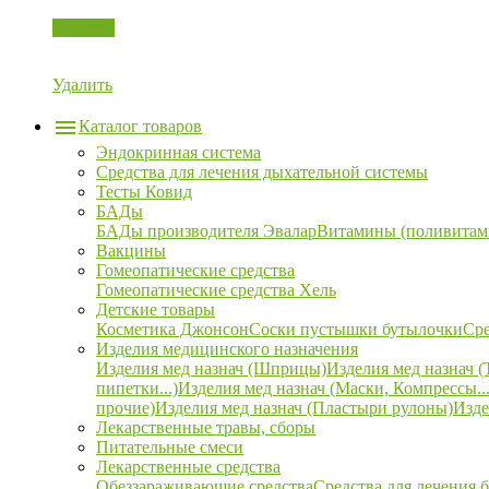
Корзина
Удалить
Каталог товаров
Эндокринная система
Средства для лечения дыхательной системы
Тесты Ковид
БАДы
БАДы производителя Эвалар
Витамины (поливитам
Вакцины
Гомеопатические средства
Гомеопатические средства Хель
Детские товары
Косметика Джонсон
Соски пустышки бутылочки
Сре
Изделия медицинского назначения
Изделия мед назнач (Шприцы)
Изделия мед назнач (
пипетки...)
Изделия мед назнач (Маски, Компрессы...
прочие)
Изделия мед назнач (Пластыри рулоны)
Изде
Лекарственные травы, сборы
Питательные смеси
Лекарственные средства
Обеззараживающие средства
Средства для лечения 