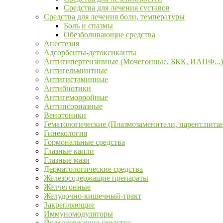
Средства для лечения суставов
Средства для лечения боли, температуры
Боль и спазмы
Обезболивающие средства
Анестезия
Адсорбенты-детоксиканты
Антигипертензивные (Мочегонные, БКК, ИАПФ...)
Антигельминтные
Антигистаминные
Антибиотики
Антигеморройные
Антипсориазные
Венотоники
Гематологические (Плазмозаменители, парент.пита
Гинекология
Гормональные средства
Глазные капли
Глазные мази
Дерматологические средства
Железосодержащие препараты
Желчегонные
Желудочно-кишечный-тракт
Закрепляющие
Иммуномодуляторы
Йодсодержащие средства