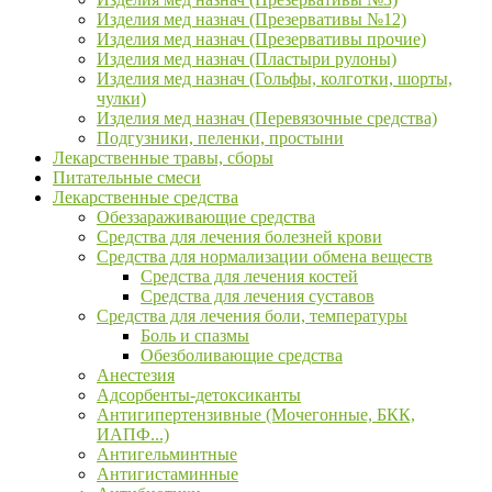
Изделия мед назнач (Презервативы №12)
Изделия мед назнач (Презервативы прочие)
Изделия мед назнач (Пластыри рулоны)
Изделия мед назнач (Гольфы, колготки, шорты,
чулки)
Изделия мед назнач (Перевязочные средства)
Подгузники, пеленки, простыни
Лекарственные травы, сборы
Питательные смеси
Лекарственные средства
Обеззараживающие средства
Средства для лечения болезней крови
Средства для нормализации обмена веществ
Средства для лечения костей
Средства для лечения суставов
Средства для лечения боли, температуры
Боль и спазмы
Обезболивающие средства
Анестезия
Адсорбенты-детоксиканты
Антигипертензивные (Мочегонные, БКК,
ИАПФ...)
Антигельминтные
Антигистаминные