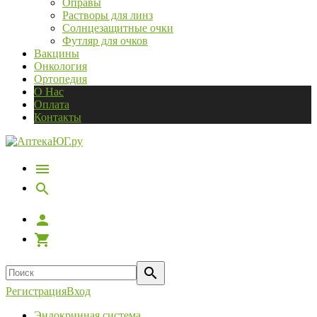
Оправы
Растворы для линз
Солнцезащитные очки
Футляр для очков
Вакцины
Онкология
Ортопедия
О Нас
Оплата
Контакты
Регистрация
Вход
Эндокринная система