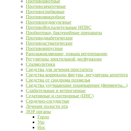
Противорвотные
Противозачаточные
Противогрибковые
Противомикробное
Противопедикулезные
ПротивоВоспалительные НПВС
Пробиотики, бактерийные препараты
Противодиабетические
Противоастматические
Противовирусные
Ранозаживляющие, повыш регенерацию
Регуляторы эректильной дисфункции
Спазмолитики
Средства для лечения простатита
Средства коррекции фигуры, регуляторы аппетита
Средства от синдрома похмелья
Средства улучшающие пищеварение (ферменты...)
Слабительные и ветрогонные
Седативные и снотворные (ЦНС)
Сердечно-сосудистые
Лечение полости рта
ЛОР органы
Горло
Ухо
Нос