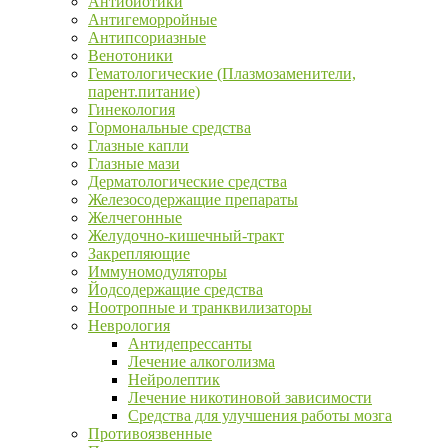
Антибиотики
Антигеморройные
Антипсориазные
Венотоники
Гематологические (Плазмозаменители,
парент.питание)
Гинекология
Гормональные средства
Глазные капли
Глазные мази
Дерматологические средства
Железосодержащие препараты
Желчегонные
Желудочно-кишечный-тракт
Закрепляющие
Иммуномодуляторы
Йодсодержащие средства
Ноотропные и транквилизаторы
Неврология
Антидепрессанты
Лечение алкоголизма
Нейролептик
Лечение никотиновой зависимости
Средства для улучшения работы мозга
Противоязвенные