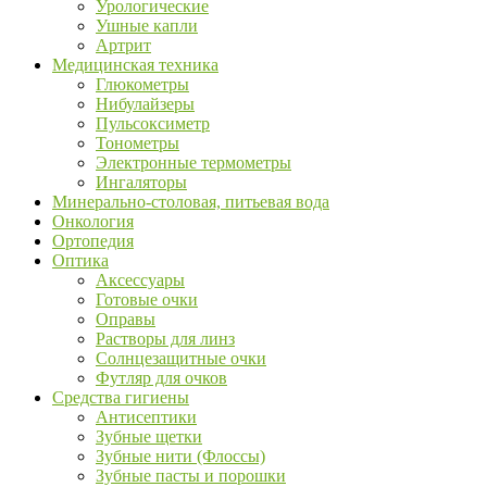
Урологические
Ушные капли
Артрит
Медицинская техника
Глюкометры
Нибулайзеры
Пульсоксиметр
Тонометры
Электронные термометры
Ингаляторы
Минерально-столовая, питьевая вода
Онкология
Ортопедия
Оптика
Аксессуары
Готовые очки
Оправы
Растворы для линз
Солнцезащитные очки
Футляр для очков
Средства гигиены
Антисептики
Зубные щетки
Зубные нити (Флоссы)
Зубные пасты и порошки