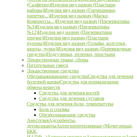
(Салфетки)
Изделия мед назнач (Пластыри
наборы)
Изделия мед назнач (Горчишники,
пипетки...)
Изделия мед назнач (Маски,
Компрессы...)
Изделия мед назнач (Презервативы
№3)
Изделия мед назнач (Презервативы
№12)
Изделия мед назнач (Презервативы
прочие)
Изделия мед назнач (Пластыри
рулоны)
Изделия мед назнач (Гольфы, колготки,
шорты, чулки)
Изделия мед назнач (Перевязочные
средства)
Подгузники, пеленки, простыни
Лекарственные травы, сборы
Питательные смеси
Лекарственные средства
Обеззараживающие средства
Средства для лечения
болезней крови
Средства для нормализации
обмена веществ
Средства для лечения костей
Средства для лечения суставов
Средства для лечения боли, температуры
Боль и спазмы
Обезболивающие средства
Анестезия
Адсорбенты-
детоксиканты
Антигипертензивные (Мочегонные,
БКК,
ИАПФ...)
Антигельминтные
Антигистаминные
Анти