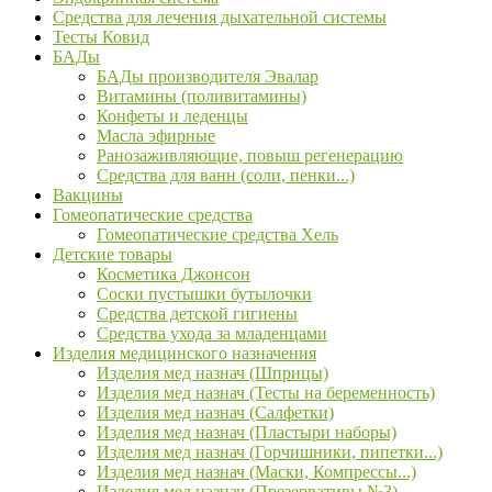
Средства для лечения дыхательной системы
Тесты Ковид
БАДы
БАДы производителя Эвалар
Витамины (поливитамины)
Конфеты и леденцы
Масла эфирные
Ранозаживляющие, повыш регенерацию
Средства для ванн (соли, пенки...)
Вакцины
Гомеопатические средства
Гомеопатические средства Хель
Детские товары
Косметика Джонсон
Соски пустышки бутылочки
Средства детской гигиены
Средства ухода за младенцами
Изделия медицинского назначения
Изделия мед назнач (Шприцы)
Изделия мед назнач (Тесты на беременность)
Изделия мед назнач (Салфетки)
Изделия мед назнач (Пластыри наборы)
Изделия мед назнач (Горчишники, пипетки...)
Изделия мед назнач (Маски, Компрессы...)
Изделия мед назнач (Презервативы №3)