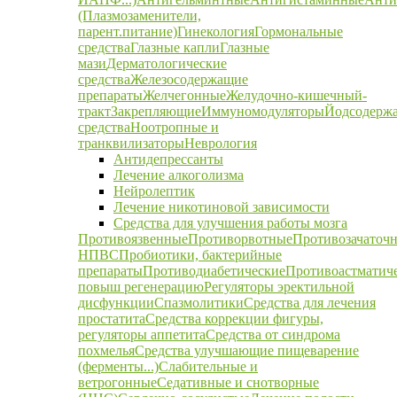
(Плазмозаменители,
парент.питание)
Гинекология
Гормональные
средства
Глазные капли
Глазные
мази
Дерматологические
средства
Железосодержащие
препараты
Желчегонные
Желудочно-кишечный-
тракт
Закрепляющие
Иммуномодуляторы
Йодсодерж
средства
Ноотропные и
транквилизаторы
Неврология
Антидепрессанты
Лечение алкоголизма
Нейролептик
Лечение никотиновой зависимости
Средства для улучшения работы мозга
Противоязвенные
Противорвотные
Противозачаточ
НПВС
Пробиотики, бактерийные
препараты
Противодиабетические
Противоастматич
повыш регенерацию
Регуляторы эректильной
дисфункции
Спазмолитики
Средства для лечения
простатита
Средства коррекции фигуры,
регуляторы аппетита
Средства от синдрома
похмелья
Средства улучшающие пищеварение
(ферменты...)
Слабительные и
ветрогонные
Седативные и снотворные