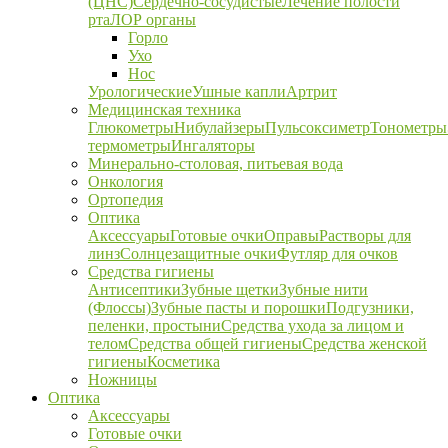
(ЦНС)
Сердечно-сосудистые
Лечение полости
рта
ЛОР органы
Горло
Ухо
Нос
Урологические
Ушные капли
Артрит
Медицинская техника
Глюкометры
Нибулайзеры
Пульсоксиметр
Тонометры
термометры
Ингаляторы
Минерально-столовая, питьевая вода
Онкология
Ортопедия
Оптика
Аксессуары
Готовые очки
Оправы
Растворы для
линз
Солнцезащитные очки
Футляр для очков
Средства гигиены
Антисептики
Зубные щетки
Зубные нити
(Флоссы)
Зубные пасты и порошки
Подгузники,
пеленки, простыни
Средства ухода за лицом и
телом
Средства общей гигиены
Средства женской
гигиены
Косметика
Ножницы
Оптика
Аксессуары
Готовые очки