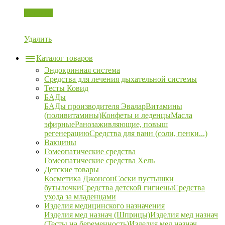
Корзина
Удалить
Каталог товаров
Эндокринная система
Средства для лечения дыхательной системы
Тесты Ковид
БАДы
БАДы производителя Эвалар
Витамины
(поливитамины)
Конфеты и леденцы
Масла
эфирные
Ранозаживляющие, повыш
регенерацию
Средства для ванн (соли, пенки...)
Вакцины
Гомеопатические средства
Гомеопатические средства Хель
Детские товары
Косметика Джонсон
Соски пустышки
бутылочки
Средства детской гигиены
Средства
ухода за младенцами
Изделия медицинского назначения
Изделия мед назнач (Шприцы)
Изделия мед назнач
(Тесты на беременность)
Изделия мед назнач