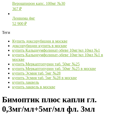
Верошпирон капс. 100мг №30
367
₽
Ленвима 4мг
52 900
₽
Теги
Купить доксорубицин в москве
доксорубицин купить в москве
купить Кальциумфолинат-эбеве 10мг/мл 10мл №1
купить Кальциумфолинат-эбеве 10мг/мл 10мл №1 в
москве
купить Меркаптопурин таб. 50мг №25
купить Меркаптопурин таб. 50мг №25 в москве
купить Эсмия таб. 5мг №28
купить Эсмия таб. 5мг №28 в москве
купить лаквель
купить лаквель в москве
Бимоптик плюс капли гл.
0,3мг/мл+5мг/мл фл. 3мл