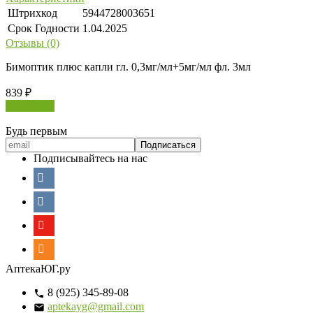
Штрихкод
5944728003651
Срок Годности
1.04.2025
Отзывы (0)
Бимоптик плюс капли гл. 0,3мг/мл+5мг/мл фл. 3мл
839
₽
В корзину
Будь первым
Подписывайтесь на нас
АптекаЮГ.ру
8 (925) 345-89-08
aptekayg@gmail.com