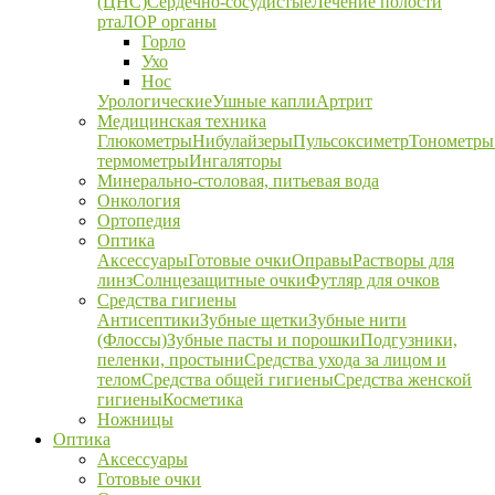
(ЦНС)
Сердечно-сосудистые
Лечение полости
рта
ЛОР органы
Горло
Ухо
Нос
Урологические
Ушные капли
Артрит
Медицинская техника
Глюкометры
Нибулайзеры
Пульсоксиметр
Тонометры
термометры
Ингаляторы
Минерально-столовая, питьевая вода
Онкология
Ортопедия
Оптика
Аксессуары
Готовые очки
Оправы
Растворы для
линз
Солнцезащитные очки
Футляр для очков
Средства гигиены
Антисептики
Зубные щетки
Зубные нити
(Флоссы)
Зубные пасты и порошки
Подгузники,
пеленки, простыни
Средства ухода за лицом и
телом
Средства общей гигиены
Средства женской
гигиены
Косметика
Ножницы
Оптика
Аксессуары
Готовые очки