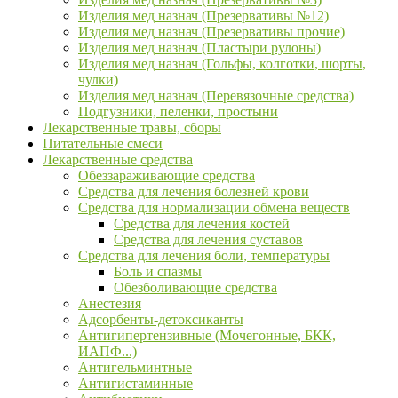
Изделия мед назнач (Презервативы №12)
Изделия мед назнач (Презервативы прочие)
Изделия мед назнач (Пластыри рулоны)
Изделия мед назнач (Гольфы, колготки, шорты,
чулки)
Изделия мед назнач (Перевязочные средства)
Подгузники, пеленки, простыни
Лекарственные травы, сборы
Питательные смеси
Лекарственные средства
Обеззараживающие средства
Средства для лечения болезней крови
Средства для нормализации обмена веществ
Средства для лечения костей
Средства для лечения суставов
Средства для лечения боли, температуры
Боль и спазмы
Обезболивающие средства
Анестезия
Адсорбенты-детоксиканты
Антигипертензивные (Мочегонные, БКК,
ИАПФ...)
Антигельминтные
Антигистаминные