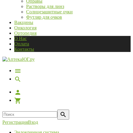
Оправы
Растворы для линз
Солнцезащитные очки
Футляр для очков
Вакцины
Онкология
Ортопедия
О Нас
Оплата
Контакты
Регистрация
Вход
Эндокринная система