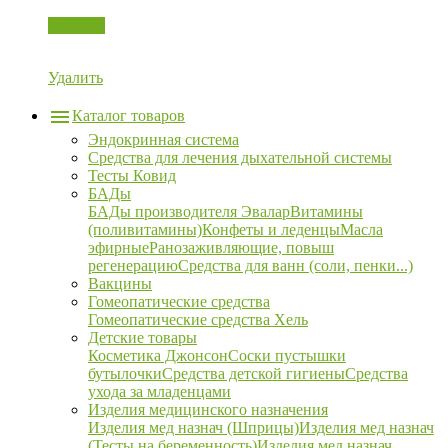
Корзина
Удалить
Каталог товаров
Эндокринная система
Средства для лечения дыхательной системы
Тесты Ковид
БАДы
БАДы производителя Эвалар
Витамины
(поливитамины)
Конфеты и леденцы
Масла
эфирные
Ранозаживляющие, повыш
регенерацию
Средства для ванн (соли, пенки...)
Вакцины
Гомеопатические средства
Гомеопатические средства Хель
Детские товары
Косметика Джонсон
Соски пустышки
бутылочки
Средства детской гигиены
Средства
ухода за младенцами
Изделия медицинского назначения
Изделия мед назнач (Шприцы)
Изделия мед назнач
(Тесты на беременность)
Изделия мед назнач