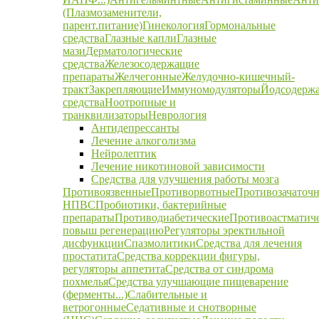
(Плазмозаменители,
парент.питание)
Гинекология
Гормональные
средства
Глазные капли
Глазные
мази
Дерматологические
средства
Железосодержащие
препараты
Желчегонные
Желудочно-кишечный-
тракт
Закрепляющие
Иммуномодуляторы
Йодсодерж
средства
Ноотропные и
транквилизаторы
Неврология
Антидепрессанты
Лечение алкоголизма
Нейролептик
Лечение никотиновой зависимости
Средства для улучшения работы мозга
Противоязвенные
Противорвотные
Противозачаточ
НПВС
Пробиотики, бактерийные
препараты
Противодиабетические
Противоастматич
повыш регенерацию
Регуляторы эректильной
дисфункции
Спазмолитики
Средства для лечения
простатита
Средства коррекции фигуры,
регуляторы аппетита
Средства от синдрома
похмелья
Средства улучшающие пищеварение
(ферменты...)
Слабительные и
ветрогонные
Седативные и снотворные