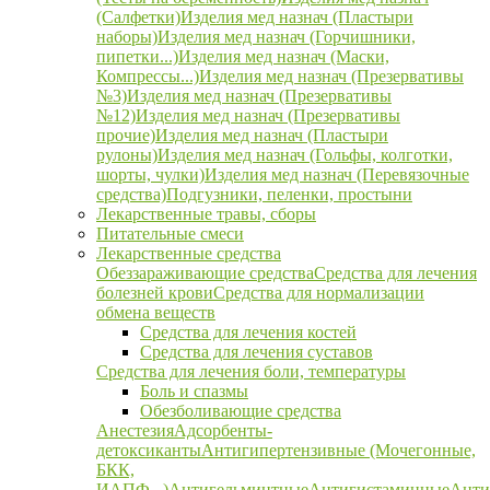
(Салфетки)
Изделия мед назнач (Пластыри
наборы)
Изделия мед назнач (Горчишники,
пипетки...)
Изделия мед назнач (Маски,
Компрессы...)
Изделия мед назнач (Презервативы
№3)
Изделия мед назнач (Презервативы
№12)
Изделия мед назнач (Презервативы
прочие)
Изделия мед назнач (Пластыри
рулоны)
Изделия мед назнач (Гольфы, колготки,
шорты, чулки)
Изделия мед назнач (Перевязочные
средства)
Подгузники, пеленки, простыни
Лекарственные травы, сборы
Питательные смеси
Лекарственные средства
Обеззараживающие средства
Средства для лечения
болезней крови
Средства для нормализации
обмена веществ
Средства для лечения костей
Средства для лечения суставов
Средства для лечения боли, температуры
Боль и спазмы
Обезболивающие средства
Анестезия
Адсорбенты-
детоксиканты
Антигипертензивные (Мочегонные,
БКК,
ИАПФ...)
Антигельминтные
Антигистаминные
Анти