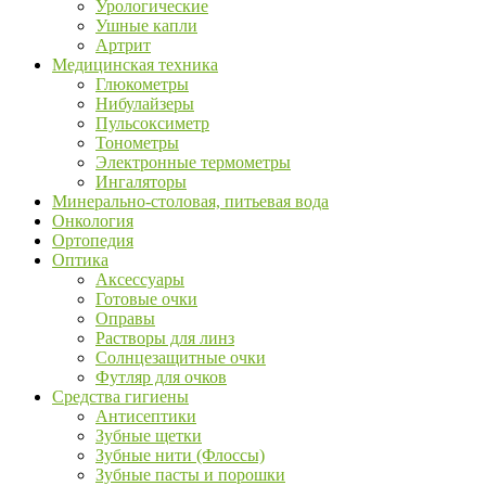
Урологические
Ушные капли
Артрит
Медицинская техника
Глюкометры
Нибулайзеры
Пульсоксиметр
Тонометры
Электронные термометры
Ингаляторы
Минерально-столовая, питьевая вода
Онкология
Ортопедия
Оптика
Аксессуары
Готовые очки
Оправы
Растворы для линз
Солнцезащитные очки
Футляр для очков
Средства гигиены
Антисептики
Зубные щетки
Зубные нити (Флоссы)
Зубные пасты и порошки