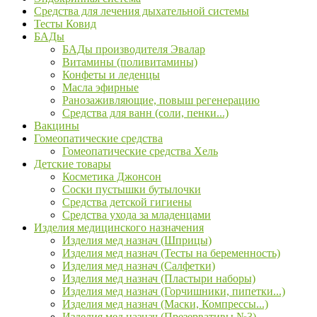
Средства для лечения дыхательной системы
Тесты Ковид
БАДы
БАДы производителя Эвалар
Витамины (поливитамины)
Конфеты и леденцы
Масла эфирные
Ранозаживляющие, повыш регенерацию
Средства для ванн (соли, пенки...)
Вакцины
Гомеопатические средства
Гомеопатические средства Хель
Детские товары
Косметика Джонсон
Соски пустышки бутылочки
Средства детской гигиены
Средства ухода за младенцами
Изделия медицинского назначения
Изделия мед назнач (Шприцы)
Изделия мед назнач (Тесты на беременность)
Изделия мед назнач (Салфетки)
Изделия мед назнач (Пластыри наборы)
Изделия мед назнач (Горчишники, пипетки...)
Изделия мед назнач (Маски, Компрессы...)
Изделия мед назнач (Презервативы №3)