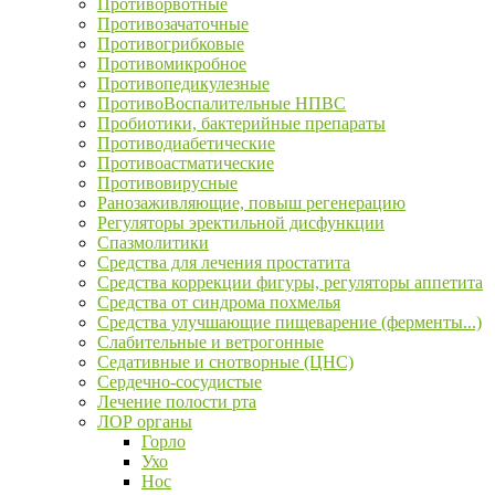
Противорвотные
Противозачаточные
Противогрибковые
Противомикробное
Противопедикулезные
ПротивоВоспалительные НПВС
Пробиотики, бактерийные препараты
Противодиабетические
Противоастматические
Противовирусные
Ранозаживляющие, повыш регенерацию
Регуляторы эректильной дисфункции
Спазмолитики
Средства для лечения простатита
Средства коррекции фигуры, регуляторы аппетита
Средства от синдрома похмелья
Средства улучшающие пищеварение (ферменты...)
Слабительные и ветрогонные
Седативные и снотворные (ЦНС)
Сердечно-сосудистые
Лечение полости рта
ЛОР органы
Горло
Ухо
Нос