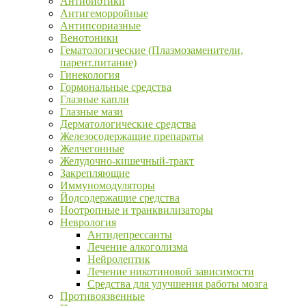
Антибиотики
Антигеморройные
Антипсориазные
Венотоники
Гематологические (Плазмозаменители,
парент.питание)
Гинекология
Гормональные средства
Глазные капли
Глазные мази
Дерматологические средства
Железосодержащие препараты
Желчегонные
Желудочно-кишечный-тракт
Закрепляющие
Иммуномодуляторы
Йодсодержащие средства
Ноотропные и транквилизаторы
Неврология
Антидепрессанты
Лечение алкоголизма
Нейролептик
Лечение никотиновой зависимости
Средства для улучшения работы мозга
Противоязвенные