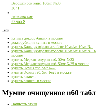
Верошпирон капс. 100мг №30
367
₽
Ленвима 4мг
52 900
₽
Теги
Купить доксорубицин в москве
доксорубицин купить в москве
купить Кальциумфолинат-эбеве 10мг/мл 10мл №1
купить Кальциумфолинат-эбеве 10мг/мл 10мл №1 в
москве
купить Меркаптопурин таб. 50мг №25
купить Меркаптопурин таб. 50мг №25 в москве
купить Эсмия таб. 5мг №28
купить Эсмия таб. 5мг №28 в москве
купить лаквель
купить лаквель в москве
Мумие очищенное n60 табл
Написать отзыв