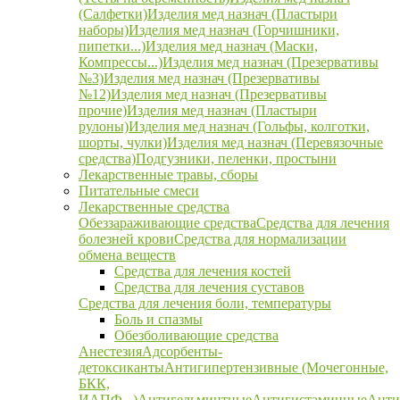
(Салфетки)
Изделия мед назнач (Пластыри
наборы)
Изделия мед назнач (Горчишники,
пипетки...)
Изделия мед назнач (Маски,
Компрессы...)
Изделия мед назнач (Презервативы
№3)
Изделия мед назнач (Презервативы
№12)
Изделия мед назнач (Презервативы
прочие)
Изделия мед назнач (Пластыри
рулоны)
Изделия мед назнач (Гольфы, колготки,
шорты, чулки)
Изделия мед назнач (Перевязочные
средства)
Подгузники, пеленки, простыни
Лекарственные травы, сборы
Питательные смеси
Лекарственные средства
Обеззараживающие средства
Средства для лечения
болезней крови
Средства для нормализации
обмена веществ
Средства для лечения костей
Средства для лечения суставов
Средства для лечения боли, температуры
Боль и спазмы
Обезболивающие средства
Анестезия
Адсорбенты-
детоксиканты
Антигипертензивные (Мочегонные,
БКК,
ИАПФ...)
Антигельминтные
Антигистаминные
Анти