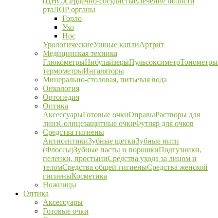
(ЦНС)
Сердечно-сосудистые
Лечение полости
рта
ЛОР органы
Горло
Ухо
Нос
Урологические
Ушные капли
Артрит
Медицинская техника
Глюкометры
Нибулайзеры
Пульсоксиметр
Тонометры
термометры
Ингаляторы
Минерально-столовая, питьевая вода
Онкология
Ортопедия
Оптика
Аксессуары
Готовые очки
Оправы
Растворы для
линз
Солнцезащитные очки
Футляр для очков
Средства гигиены
Антисептики
Зубные щетки
Зубные нити
(Флоссы)
Зубные пасты и порошки
Подгузники,
пеленки, простыни
Средства ухода за лицом и
телом
Средства общей гигиены
Средства женской
гигиены
Косметика
Ножницы
Оптика
Аксессуары
Готовые очки