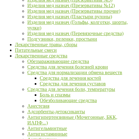
Изделия мед назнач (Презервативы №12)
Изделия мед назнач (Презервативы прочие)
Изделия мед назнач (Пластыри рулоны)
Изделия мед назнач (Гольфы, колготки, шорты,
чулки)
Изделия мед назнач (Перевязочные средства)
Подгузники, пеленки, простыни
Лекарственные травы, сборы
Питательные смеси
Лекарственные средства
Обеззараживающие средства
Средства для лечения болезней крови
Средства для нормализации обмена веществ
Средства для лечения костей
Средства для лечения суставов
Средства для лечения боли, температуры
Боль и спазмы
Обезболивающие средства
Анестезия
Адсорбенты-детоксиканты
Антигипертензивные (Мочегонные, БКК,
ИАПФ...)
Антигельминтные
Антигистаминные