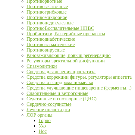
Противорвотные
Противозачаточные
Противогрибковые
Противомикробное
Противопедикулезные
ПротивоВоспалительные НПВС
Пробиотики, бактерийные препараты
Противодиабетические
Противоастматические
Противовирусные
Ранозаживляющие, повыш регенерацию
Регуляторы эректильной дисфункции
Спазмолитики
Средства для лечения простатита
Средства коррекции фигуры, регуляторы аппетита
Средства от синдрома похмелья
Средства улучшающие пищеварение (ферменты...)
Слабительные и ветрогонные
Седативные и снотворные (ЦНС)
Сердечно-сосудистые
Лечение полости рта
ЛОР органы
Горло
Ухо
Нос