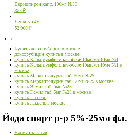
Верошпирон капс. 100мг №30
367
₽
Ленвима 4мг
52 900
₽
Теги
Купить доксорубицин в москве
доксорубицин купить в москве
купить Кальциумфолинат-эбеве 10мг/мл 10мл №1
купить Кальциумфолинат-эбеве 10мг/мл 10мл №1 в
москве
купить Меркаптопурин таб. 50мг №25
купить Меркаптопурин таб. 50мг №25 в москве
купить Эсмия таб. 5мг №28
купить Эсмия таб. 5мг №28 в москве
купить лаквель
купить лаквель в москве
Йода спирт р-р 5%-25мл фл.
Написать отзыв