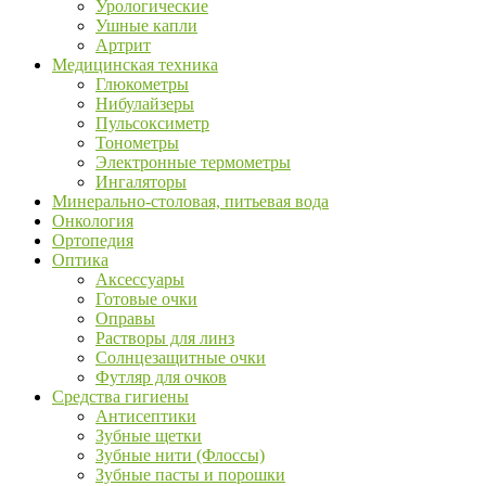
Урологические
Ушные капли
Артрит
Медицинская техника
Глюкометры
Нибулайзеры
Пульсоксиметр
Тонометры
Электронные термометры
Ингаляторы
Минерально-столовая, питьевая вода
Онкология
Ортопедия
Оптика
Аксессуары
Готовые очки
Оправы
Растворы для линз
Солнцезащитные очки
Футляр для очков
Средства гигиены
Антисептики
Зубные щетки
Зубные нити (Флоссы)
Зубные пасты и порошки