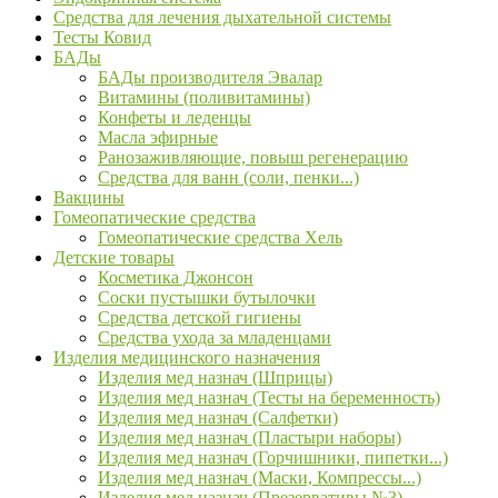
Средства для лечения дыхательной системы
Тесты Ковид
БАДы
БАДы производителя Эвалар
Витамины (поливитамины)
Конфеты и леденцы
Масла эфирные
Ранозаживляющие, повыш регенерацию
Средства для ванн (соли, пенки...)
Вакцины
Гомеопатические средства
Гомеопатические средства Хель
Детские товары
Косметика Джонсон
Соски пустышки бутылочки
Средства детской гигиены
Средства ухода за младенцами
Изделия медицинского назначения
Изделия мед назнач (Шприцы)
Изделия мед назнач (Тесты на беременность)
Изделия мед назнач (Салфетки)
Изделия мед назнач (Пластыри наборы)
Изделия мед назнач (Горчишники, пипетки...)
Изделия мед назнач (Маски, Компрессы...)
Изделия мед назнач (Презервативы №3)