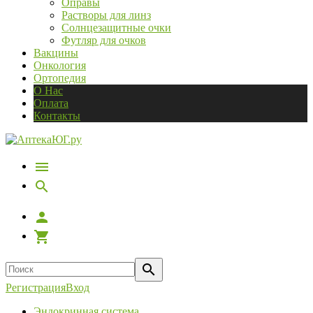
Оправы
Растворы для линз
Солнцезащитные очки
Футляр для очков
Вакцины
Онкология
Ортопедия
О Нас
Оплата
Контакты
Регистрация
Вход
Эндокринная система