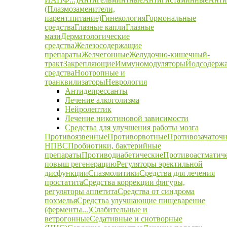
(Плазмозаменители,
парент.питание)
Гинекология
Гормональные
средства
Глазные капли
Глазные
мази
Дерматологические
средства
Железосодержащие
препараты
Желчегонные
Желудочно-кишечный-
тракт
Закрепляющие
Иммуномодуляторы
Йодсодерж
средства
Ноотропные и
транквилизаторы
Неврология
Антидепрессанты
Лечение алкоголизма
Нейролептик
Лечение никотиновой зависимости
Средства для улучшения работы мозга
Противоязвенные
Противорвотные
Противозачаточ
НПВС
Пробиотики, бактерийные
препараты
Противодиабетические
Противоастматич
повыш регенерацию
Регуляторы эректильной
дисфункции
Спазмолитики
Средства для лечения
простатита
Средства коррекции фигуры,
регуляторы аппетита
Средства от синдрома
похмелья
Средства улучшающие пищеварение
(ферменты...)
Слабительные и
ветрогонные
Седативные и снотворные