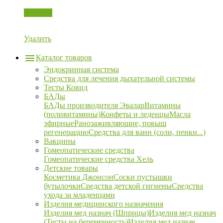
Корзина
Удалить
Каталог товаров
Эндокринная система
Средства для лечения дыхательной системы
Тесты Ковид
БАДы
БАДы производителя Эвалар
Витамины
(поливитамины)
Конфеты и леденцы
Масла
эфирные
Ранозаживляющие, повыш
регенерацию
Средства для ванн (соли, пенки...)
Вакцины
Гомеопатические средства
Гомеопатические средства Хель
Детские товары
Косметика Джонсон
Соски пустышки
бутылочки
Средства детской гигиены
Средства
ухода за младенцами
Изделия медицинского назначения
Изделия мед назнач (Шприцы)
Изделия мед назнач
(Тесты на беременность)
Изделия мед назнач