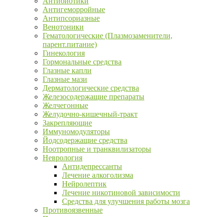
Антибиотики
Антигеморройные
Антипсориазные
Венотоники
Гематологические (Плазмозаменители,
парент.питание)
Гинекология
Гормональные средства
Глазные капли
Глазные мази
Дерматологические средства
Железосодержащие препараты
Желчегонные
Желудочно-кишечный-тракт
Закрепляющие
Иммуномодуляторы
Йодсодержащие средства
Ноотропные и транквилизаторы
Неврология
Антидепрессанты
Лечение алкоголизма
Нейролептик
Лечение никотиновой зависимости
Средства для улучшения работы мозга
Противоязвенные