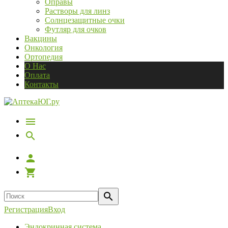
Оправы
Растворы для линз
Солнцезащитные очки
Футляр для очков
Вакцины
Онкология
Ортопедия
О Нас
Оплата
Контакты
Регистрация
Вход
Эндокринная система