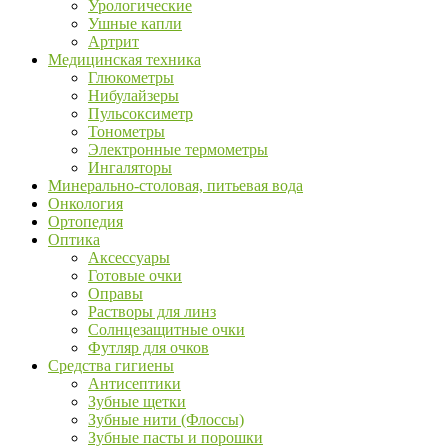
Урологические
Ушные капли
Артрит
Медицинская техника
Глюкометры
Нибулайзеры
Пульсоксиметр
Тонометры
Электронные термометры
Ингаляторы
Минерально-столовая, питьевая вода
Онкология
Ортопедия
Оптика
Аксессуары
Готовые очки
Оправы
Растворы для линз
Солнцезащитные очки
Футляр для очков
Средства гигиены
Антисептики
Зубные щетки
Зубные нити (Флоссы)
Зубные пасты и порошки