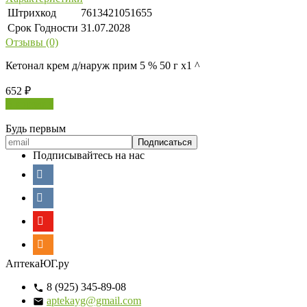
Штрихкод
7613421051655
Срок Годности
31.07.2028
Отзывы (0)
Кетонал крем д/наруж прим 5 % 50 г х1 ^
652
₽
В корзину
Будь первым
Подписывайтесь на нас
АптекаЮГ.ру
8 (925) 345-89-08
aptekayg@gmail.com