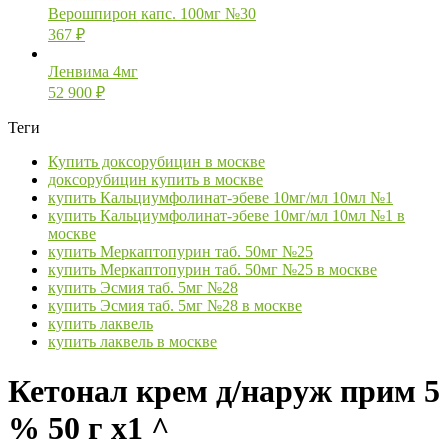
Верошпирон капс. 100мг №30
367
₽
Ленвима 4мг
52 900
₽
Теги
Купить доксорубицин в москве
доксорубицин купить в москве
купить Кальциумфолинат-эбеве 10мг/мл 10мл №1
купить Кальциумфолинат-эбеве 10мг/мл 10мл №1 в
москве
купить Меркаптопурин таб. 50мг №25
купить Меркаптопурин таб. 50мг №25 в москве
купить Эсмия таб. 5мг №28
купить Эсмия таб. 5мг №28 в москве
купить лаквель
купить лаквель в москве
Кетонал крем д/наруж прим 5
% 50 г х1 ^