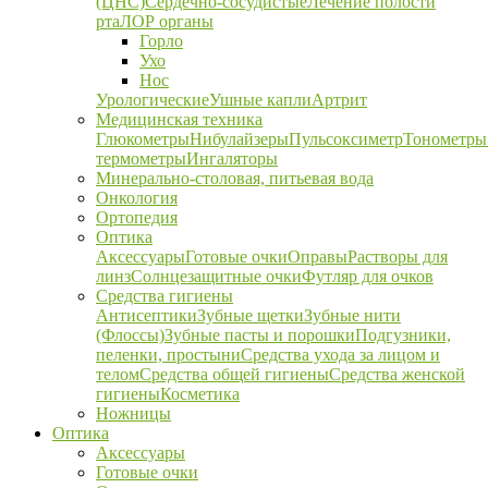
(ЦНС)
Сердечно-сосудистые
Лечение полости
рта
ЛОР органы
Горло
Ухо
Нос
Урологические
Ушные капли
Артрит
Медицинская техника
Глюкометры
Нибулайзеры
Пульсоксиметр
Тонометры
термометры
Ингаляторы
Минерально-столовая, питьевая вода
Онкология
Ортопедия
Оптика
Аксессуары
Готовые очки
Оправы
Растворы для
линз
Солнцезащитные очки
Футляр для очков
Средства гигиены
Антисептики
Зубные щетки
Зубные нити
(Флоссы)
Зубные пасты и порошки
Подгузники,
пеленки, простыни
Средства ухода за лицом и
телом
Средства общей гигиены
Средства женской
гигиены
Косметика
Ножницы
Оптика
Аксессуары
Готовые очки