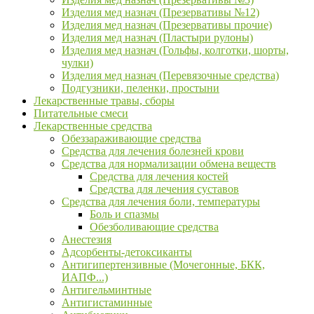
Изделия мед назнач (Презервативы №12)
Изделия мед назнач (Презервативы прочие)
Изделия мед назнач (Пластыри рулоны)
Изделия мед назнач (Гольфы, колготки, шорты,
чулки)
Изделия мед назнач (Перевязочные средства)
Подгузники, пеленки, простыни
Лекарственные травы, сборы
Питательные смеси
Лекарственные средства
Обеззараживающие средства
Средства для лечения болезней крови
Средства для нормализации обмена веществ
Средства для лечения костей
Средства для лечения суставов
Средства для лечения боли, температуры
Боль и спазмы
Обезболивающие средства
Анестезия
Адсорбенты-детоксиканты
Антигипертензивные (Мочегонные, БКК,
ИАПФ...)
Антигельминтные
Антигистаминные