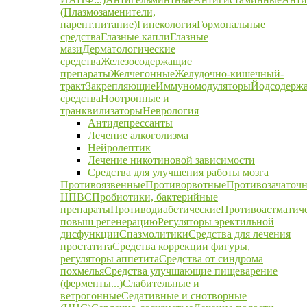
(Плазмозаменители,
парент.питание)
Гинекология
Гормональные
средства
Глазные капли
Глазные
мази
Дерматологические
средства
Железосодержащие
препараты
Желчегонные
Желудочно-кишечный-
тракт
Закрепляющие
Иммуномодуляторы
Йодсодерж
средства
Ноотропные и
транквилизаторы
Неврология
Антидепрессанты
Лечение алкоголизма
Нейролептик
Лечение никотиновой зависимости
Средства для улучшения работы мозга
Противоязвенные
Противорвотные
Противозачаточ
НПВС
Пробиотики, бактерийные
препараты
Противодиабетические
Противоастматич
повыш регенерацию
Регуляторы эректильной
дисфункции
Спазмолитики
Средства для лечения
простатита
Средства коррекции фигуры,
регуляторы аппетита
Средства от синдрома
похмелья
Средства улучшающие пищеварение
(ферменты...)
Слабительные и
ветрогонные
Седативные и снотворные