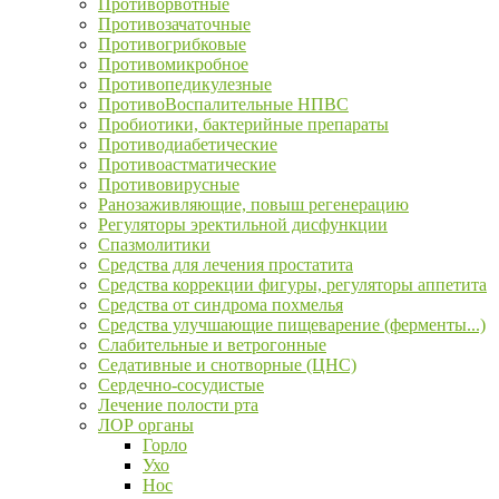
Противорвотные
Противозачаточные
Противогрибковые
Противомикробное
Противопедикулезные
ПротивоВоспалительные НПВС
Пробиотики, бактерийные препараты
Противодиабетические
Противоастматические
Противовирусные
Ранозаживляющие, повыш регенерацию
Регуляторы эректильной дисфункции
Спазмолитики
Средства для лечения простатита
Средства коррекции фигуры, регуляторы аппетита
Средства от синдрома похмелья
Средства улучшающие пищеварение (ферменты...)
Слабительные и ветрогонные
Седативные и снотворные (ЦНС)
Сердечно-сосудистые
Лечение полости рта
ЛОР органы
Горло
Ухо
Нос