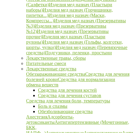
(Салфетки)
Изделия мед назнач (Пластыри
наборы)
Изделия мед назнач (Горчишники,
пипетки...)
Изделия мед назнач (Маски,
Компрессы...)
Изделия мед назнач (Презервативы
№3)
Изделия мед назнач (Презервативы
№12)
Изделия мед назнач (Презервативы
прочие)
Изделия мед назнач (Пластыри
рулоны)
Изделия мед назнач (Гольфы, колготки,
шорты, чулки)
Изделия мед назнач (Перевязочные
средства)
Подгузники, пеленки, простыни
Лекарственные травы, сборы
Питательные смеси
Лекарственные средства
Обеззараживающие средства
Средства для лечения
болезней крови
Средства для нормализации
обмена веществ
Средства для лечения костей
Средства для лечения суставов
Средства для лечения боли, температуры
Боль и спазмы
Обезболивающие средства
Анестезия
Адсорбенты-
детоксиканты
Антигипертензивные (Мочегонные,
БКК,
ИАПФ...)
Антигельминтные
Антигистаминные
Анти