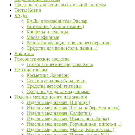
Средства для лечения дыхательной системы
Тесты Ковид
БАДы
БАДы производителя Эвалар
Витамины (поливитамины)
Конфеты и леденцы
Масла эфирные
Ранозаживляющие, повыш регенерацию
Средства для ванн (соли, пенки...)
Вакцины
Гомеопатические средства
Гомеопатические средства Хель
Детские товары
Косметика Джонсон
Соски пустышки бутылочки
Средства детской гигиены
Средства ухода за младенцами
Изделия медицинского назначения
Изделия мед назнач (Шприцы)
Изделия мед назнач (Тесты на беременность)
Изделия мед назнач (Салфетки)
Изделия мед назнач (Пластыри наборы)
Изделия мед назнач (Горчишники, пипетки...)
Изделия мед назнач (Маски, Компрессы...)
Изделия мед назнач (Презервативы №3)