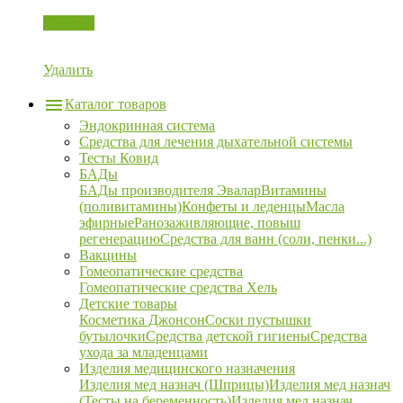
Корзина
Удалить
Каталог товаров
Эндокринная система
Средства для лечения дыхательной системы
Тесты Ковид
БАДы
БАДы производителя Эвалар
Витамины
(поливитамины)
Конфеты и леденцы
Масла
эфирные
Ранозаживляющие, повыш
регенерацию
Средства для ванн (соли, пенки...)
Вакцины
Гомеопатические средства
Гомеопатические средства Хель
Детские товары
Косметика Джонсон
Соски пустышки
бутылочки
Средства детской гигиены
Средства
ухода за младенцами
Изделия медицинского назначения
Изделия мед назнач (Шприцы)
Изделия мед назнач
(Тесты на беременность)
Изделия мед назнач