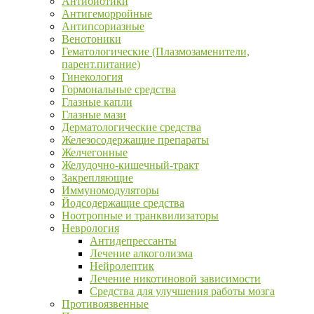
Антибиотики
Антигеморройные
Антипсориазные
Венотоники
Гематологические (Плазмозаменители,
парент.питание)
Гинекология
Гормональные средства
Глазные капли
Глазные мази
Дерматологические средства
Железосодержащие препараты
Желчегонные
Желудочно-кишечный-тракт
Закрепляющие
Иммуномодуляторы
Йодсодержащие средства
Ноотропные и транквилизаторы
Неврология
Антидепрессанты
Лечение алкоголизма
Нейролептик
Лечение никотиновой зависимости
Средства для улучшения работы мозга
Противоязвенные