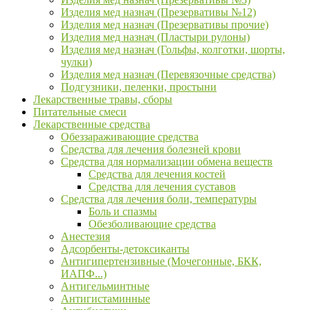
Изделия мед назнач (Презервативы №12)
Изделия мед назнач (Презервативы прочие)
Изделия мед назнач (Пластыри рулоны)
Изделия мед назнач (Гольфы, колготки, шорты,
чулки)
Изделия мед назнач (Перевязочные средства)
Подгузники, пеленки, простыни
Лекарственные травы, сборы
Питательные смеси
Лекарственные средства
Обеззараживающие средства
Средства для лечения болезней крови
Средства для нормализации обмена веществ
Средства для лечения костей
Средства для лечения суставов
Средства для лечения боли, температуры
Боль и спазмы
Обезболивающие средства
Анестезия
Адсорбенты-детоксиканты
Антигипертензивные (Мочегонные, БКК,
ИАПФ...)
Антигельминтные
Антигистаминные