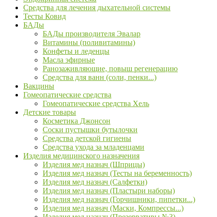
Средства для лечения дыхательной системы
Тесты Ковид
БАДы
БАДы производителя Эвалар
Витамины (поливитамины)
Конфеты и леденцы
Масла эфирные
Ранозаживляющие, повыш регенерацию
Средства для ванн (соли, пенки...)
Вакцины
Гомеопатические средства
Гомеопатические средства Хель
Детские товары
Косметика Джонсон
Соски пустышки бутылочки
Средства детской гигиены
Средства ухода за младенцами
Изделия медицинского назначения
Изделия мед назнач (Шприцы)
Изделия мед назнач (Тесты на беременность)
Изделия мед назнач (Салфетки)
Изделия мед назнач (Пластыри наборы)
Изделия мед назнач (Горчишники, пипетки...)
Изделия мед назнач (Маски, Компрессы...)
Изделия мед назнач (Презервативы №3)