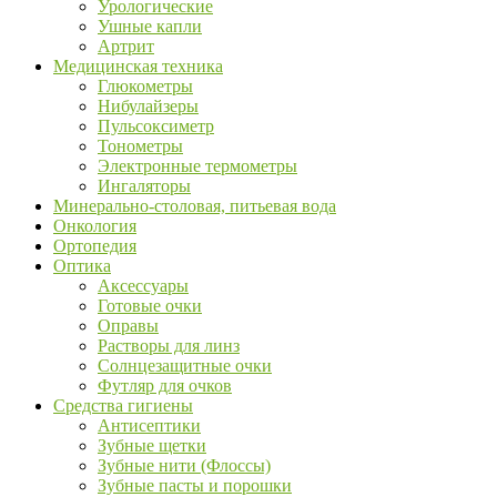
Урологические
Ушные капли
Артрит
Медицинская техника
Глюкометры
Нибулайзеры
Пульсоксиметр
Тонометры
Электронные термометры
Ингаляторы
Минерально-столовая, питьевая вода
Онкология
Ортопедия
Оптика
Аксессуары
Готовые очки
Оправы
Растворы для линз
Солнцезащитные очки
Футляр для очков
Средства гигиены
Антисептики
Зубные щетки
Зубные нити (Флоссы)
Зубные пасты и порошки