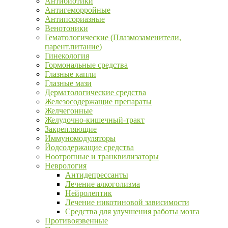
Антибиотики
Антигеморройные
Антипсориазные
Венотоники
Гематологические (Плазмозаменители,
парент.питание)
Гинекология
Гормональные средства
Глазные капли
Глазные мази
Дерматологические средства
Железосодержащие препараты
Желчегонные
Желудочно-кишечный-тракт
Закрепляющие
Иммуномодуляторы
Йодсодержащие средства
Ноотропные и транквилизаторы
Неврология
Антидепрессанты
Лечение алкоголизма
Нейролептик
Лечение никотиновой зависимости
Средства для улучшения работы мозга
Противоязвенные