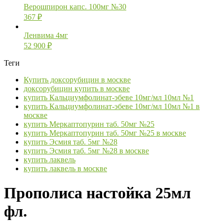
Верошпирон капс. 100мг №30
367
₽
Ленвима 4мг
52 900
₽
Теги
Купить доксорубицин в москве
доксорубицин купить в москве
купить Кальциумфолинат-эбеве 10мг/мл 10мл №1
купить Кальциумфолинат-эбеве 10мг/мл 10мл №1 в
москве
купить Меркаптопурин таб. 50мг №25
купить Меркаптопурин таб. 50мг №25 в москве
купить Эсмия таб. 5мг №28
купить Эсмия таб. 5мг №28 в москве
купить лаквель
купить лаквель в москве
Прополиса настойка 25мл
фл.