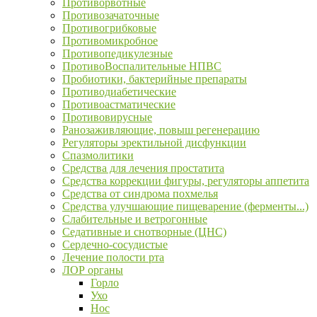
Противорвотные
Противозачаточные
Противогрибковые
Противомикробное
Противопедикулезные
ПротивоВоспалительные НПВС
Пробиотики, бактерийные препараты
Противодиабетические
Противоастматические
Противовирусные
Ранозаживляющие, повыш регенерацию
Регуляторы эректильной дисфункции
Спазмолитики
Средства для лечения простатита
Средства коррекции фигуры, регуляторы аппетита
Средства от синдрома похмелья
Средства улучшающие пищеварение (ферменты...)
Слабительные и ветрогонные
Седативные и снотворные (ЦНС)
Сердечно-сосудистые
Лечение полости рта
ЛОР органы
Горло
Ухо
Нос