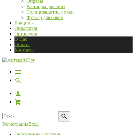
Оправы
Растворы для линз
Солнцезащитные очки
Футляр для очков
Вакцины
Онкология
Ортопедия
О Нас
Оплата
Контакты
Регистрация
Вход
Эндокринная система