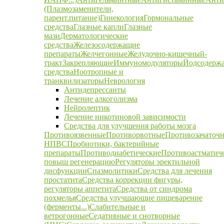
(Плазмозаменители,
парент.питание)
Гинекология
Гормональные
средства
Глазные капли
Глазные
мази
Дерматологические
средства
Железосодержащие
препараты
Желчегонные
Желудочно-кишечный-
тракт
Закрепляющие
Иммуномодуляторы
Йодсодерж
средства
Ноотропные и
транквилизаторы
Неврология
Антидепрессанты
Лечение алкоголизма
Нейролептик
Лечение никотиновой зависимости
Средства для улучшения работы мозга
Противоязвенные
Противорвотные
Противозачаточ
НПВС
Пробиотики, бактерийные
препараты
Противодиабетические
Противоастматич
повыш регенерацию
Регуляторы эректильной
дисфункции
Спазмолитики
Средства для лечения
простатита
Средства коррекции фигуры,
регуляторы аппетита
Средства от синдрома
похмелья
Средства улучшающие пищеварение
(ферменты...)
Слабительные и
ветрогонные
Седативные и снотворные