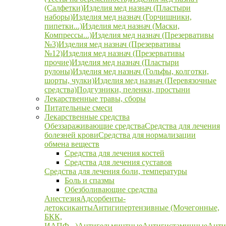
(Салфетки)
Изделия мед назнач (Пластыри
наборы)
Изделия мед назнач (Горчишники,
пипетки...)
Изделия мед назнач (Маски,
Компрессы...)
Изделия мед назнач (Презервативы
№3)
Изделия мед назнач (Презервативы
№12)
Изделия мед назнач (Презервативы
прочие)
Изделия мед назнач (Пластыри
рулоны)
Изделия мед назнач (Гольфы, колготки,
шорты, чулки)
Изделия мед назнач (Перевязочные
средства)
Подгузники, пеленки, простыни
Лекарственные травы, сборы
Питательные смеси
Лекарственные средства
Обеззараживающие средства
Средства для лечения
болезней крови
Средства для нормализации
обмена веществ
Средства для лечения костей
Средства для лечения суставов
Средства для лечения боли, температуры
Боль и спазмы
Обезболивающие средства
Анестезия
Адсорбенты-
детоксиканты
Антигипертензивные (Мочегонные,
БКК,
ИАПФ...)
Антигельминтные
Антигистаминные
Анти