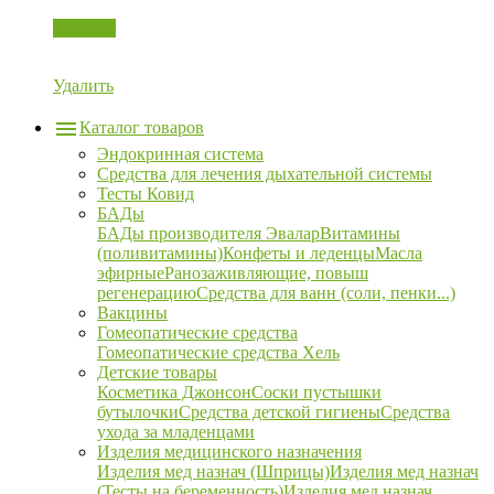
Корзина
Удалить
Каталог товаров
Эндокринная система
Средства для лечения дыхательной системы
Тесты Ковид
БАДы
БАДы производителя Эвалар
Витамины
(поливитамины)
Конфеты и леденцы
Масла
эфирные
Ранозаживляющие, повыш
регенерацию
Средства для ванн (соли, пенки...)
Вакцины
Гомеопатические средства
Гомеопатические средства Хель
Детские товары
Косметика Джонсон
Соски пустышки
бутылочки
Средства детской гигиены
Средства
ухода за младенцами
Изделия медицинского назначения
Изделия мед назнач (Шприцы)
Изделия мед назнач
(Тесты на беременность)
Изделия мед назнач