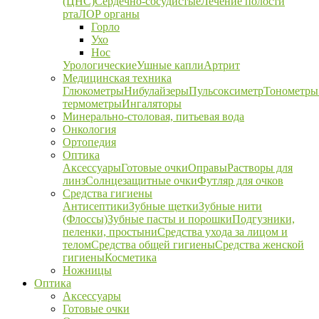
(ЦНС)
Сердечно-сосудистые
Лечение полости
рта
ЛОР органы
Горло
Ухо
Нос
Урологические
Ушные капли
Артрит
Медицинская техника
Глюкометры
Нибулайзеры
Пульсоксиметр
Тонометры
термометры
Ингаляторы
Минерально-столовая, питьевая вода
Онкология
Ортопедия
Оптика
Аксессуары
Готовые очки
Оправы
Растворы для
линз
Солнцезащитные очки
Футляр для очков
Средства гигиены
Антисептики
Зубные щетки
Зубные нити
(Флоссы)
Зубные пасты и порошки
Подгузники,
пеленки, простыни
Средства ухода за лицом и
телом
Средства общей гигиены
Средства женской
гигиены
Косметика
Ножницы
Оптика
Аксессуары
Готовые очки