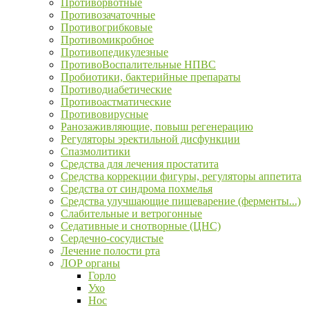
Противорвотные
Противозачаточные
Противогрибковые
Противомикробное
Противопедикулезные
ПротивоВоспалительные НПВС
Пробиотики, бактерийные препараты
Противодиабетические
Противоастматические
Противовирусные
Ранозаживляющие, повыш регенерацию
Регуляторы эректильной дисфункции
Спазмолитики
Средства для лечения простатита
Средства коррекции фигуры, регуляторы аппетита
Средства от синдрома похмелья
Средства улучшающие пищеварение (ферменты...)
Слабительные и ветрогонные
Седативные и снотворные (ЦНС)
Сердечно-сосудистые
Лечение полости рта
ЛОР органы
Горло
Ухо
Нос