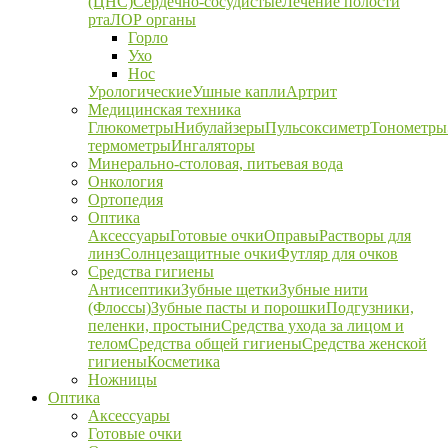
(ЦНС)
Сердечно-сосудистые
Лечение полости
рта
ЛОР органы
Горло
Ухо
Нос
Урологические
Ушные капли
Артрит
Медицинская техника
Глюкометры
Нибулайзеры
Пульсоксиметр
Тонометры
термометры
Ингаляторы
Минерально-столовая, питьевая вода
Онкология
Ортопедия
Оптика
Аксессуары
Готовые очки
Оправы
Растворы для
линз
Солнцезащитные очки
Футляр для очков
Средства гигиены
Антисептики
Зубные щетки
Зубные нити
(Флоссы)
Зубные пасты и порошки
Подгузники,
пеленки, простыни
Средства ухода за лицом и
телом
Средства общей гигиены
Средства женской
гигиены
Косметика
Ножницы
Оптика
Аксессуары
Готовые очки