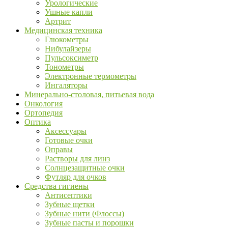
Урологические
Ушные капли
Артрит
Медицинская техника
Глюкометры
Нибулайзеры
Пульсоксиметр
Тонометры
Электронные термометры
Ингаляторы
Минерально-столовая, питьевая вода
Онкология
Ортопедия
Оптика
Аксессуары
Готовые очки
Оправы
Растворы для линз
Солнцезащитные очки
Футляр для очков
Средства гигиены
Антисептики
Зубные щетки
Зубные нити (Флоссы)
Зубные пасты и порошки