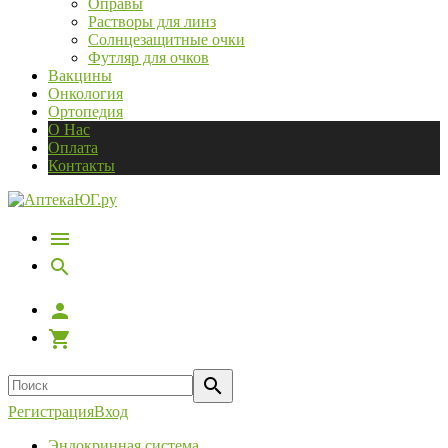
Оправы
Растворы для линз
Солнцезащитные очки
Футляр для очков
Вакцины
Онкология
Ортопедия
О Нас
Оплата
Контакты
Регистрация
Вход
Эндокринная система