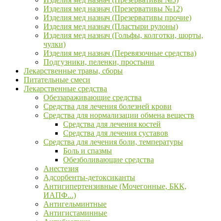
Изделия мед назнач (Презервативы №12)
Изделия мед назнач (Презервативы прочие)
Изделия мед назнач (Пластыри рулоны)
Изделия мед назнач (Гольфы, колготки, шорты,
чулки)
Изделия мед назнач (Перевязочные средства)
Подгузники, пеленки, простыни
Лекарственные травы, сборы
Питательные смеси
Лекарственные средства
Обеззараживающие средства
Средства для лечения болезней крови
Средства для нормализации обмена веществ
Средства для лечения костей
Средства для лечения суставов
Средства для лечения боли, температуры
Боль и спазмы
Обезболивающие средства
Анестезия
Адсорбенты-детоксиканты
Антигипертензивные (Мочегонные, БКК,
ИАПФ...)
Антигельминтные
Антигистаминные