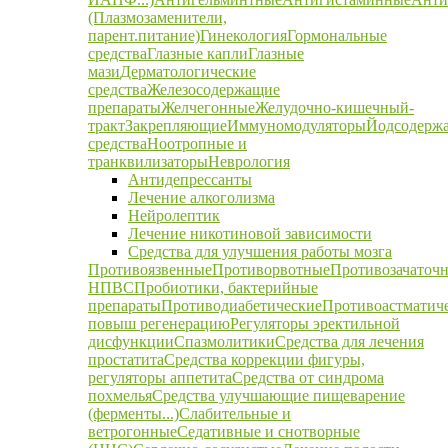
(Плазмозаменители,
парент.питание)
Гинекология
Гормональные
средства
Глазные капли
Глазные
мази
Дерматологические
средства
Железосодержащие
препараты
Желчегонные
Желудочно-кишечный-
тракт
Закрепляющие
Иммуномодуляторы
Йодсодерж
средства
Ноотропные и
транквилизаторы
Неврология
Антидепрессанты
Лечение алкоголизма
Нейролептик
Лечение никотиновой зависимости
Средства для улучшения работы мозга
Противоязвенные
Противорвотные
Противозачаточ
НПВС
Пробиотики, бактерийные
препараты
Противодиабетические
Противоастматич
повыш регенерацию
Регуляторы эректильной
дисфункции
Спазмолитики
Средства для лечения
простатита
Средства коррекции фигуры,
регуляторы аппетита
Средства от синдрома
похмелья
Средства улучшающие пищеварение
(ферменты...)
Слабительные и
ветрогонные
Седативные и снотворные