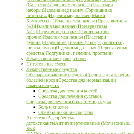
(Салфетки)
Изделия мед назнач (Пластыри
наборы)
Изделия мед назнач (Горчишники,
пипетки...)
Изделия мед назнач (Маски,
Компрессы...)
Изделия мед назнач (Презервативы
№3)
Изделия мед назнач (Презервативы
№12)
Изделия мед назнач (Презервативы
прочие)
Изделия мед назнач (Пластыри
рулоны)
Изделия мед назнач (Гольфы, колготки,
шорты, чулки)
Изделия мед назнач (Перевязочные
средства)
Подгузники, пеленки, простыни
Лекарственные травы, сборы
Питательные смеси
Лекарственные средства
Обеззараживающие средства
Средства для лечения
болезней крови
Средства для нормализации
обмена веществ
Средства для лечения костей
Средства для лечения суставов
Средства для лечения боли, температуры
Боль и спазмы
Обезболивающие средства
Анестезия
Адсорбенты-
детоксиканты
Антигипертензивные (Мочегонные,
БКК,
ИАПФ...)
Антигельминтные
Антигистаминные
Анти