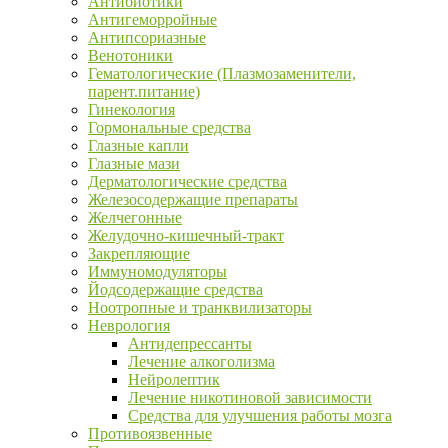
Антибиотики
Антигеморройные
Антипсориазные
Венотоники
Гематологические (Плазмозаменители,
парент.питание)
Гинекология
Гормональные средства
Глазные капли
Глазные мази
Дерматологические средства
Железосодержащие препараты
Желчегонные
Желудочно-кишечный-тракт
Закрепляющие
Иммуномодуляторы
Йодсодержащие средства
Ноотропные и транквилизаторы
Неврология
Антидепрессанты
Лечение алкоголизма
Нейролептик
Лечение никотиновой зависимости
Средства для улучшения работы мозга
Противоязвенные