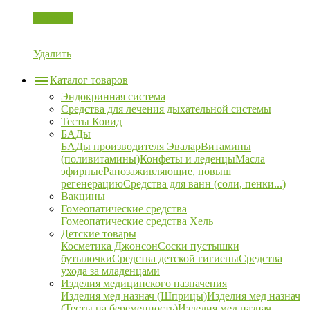
Корзина
Удалить
Каталог товаров
Эндокринная система
Средства для лечения дыхательной системы
Тесты Ковид
БАДы
БАДы производителя Эвалар
Витамины
(поливитамины)
Конфеты и леденцы
Масла
эфирные
Ранозаживляющие, повыш
регенерацию
Средства для ванн (соли, пенки...)
Вакцины
Гомеопатические средства
Гомеопатические средства Хель
Детские товары
Косметика Джонсон
Соски пустышки
бутылочки
Средства детской гигиены
Средства
ухода за младенцами
Изделия медицинского назначения
Изделия мед назнач (Шприцы)
Изделия мед назнач
(Тесты на беременность)
Изделия мед назнач