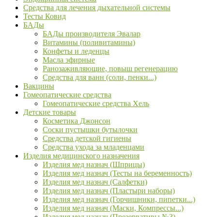
Средства для лечения дыхательной системы
Тесты Ковид
БАДы
БАДы производителя Эвалар
Витамины (поливитамины)
Конфеты и леденцы
Масла эфирные
Ранозаживляющие, повыш регенерацию
Средства для ванн (соли, пенки...)
Вакцины
Гомеопатические средства
Гомеопатические средства Хель
Детские товары
Косметика Джонсон
Соски пустышки бутылочки
Средства детской гигиены
Средства ухода за младенцами
Изделия медицинского назначения
Изделия мед назнач (Шприцы)
Изделия мед назнач (Тесты на беременность)
Изделия мед назнач (Салфетки)
Изделия мед назнач (Пластыри наборы)
Изделия мед назнач (Горчишники, пипетки...)
Изделия мед назнач (Маски, Компрессы...)
Изделия мед назнач (Презервативы №3)