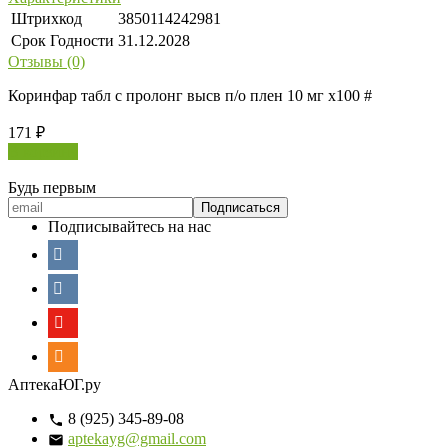
Штрихкод
3850114242981
Срок Годности
31.12.2028
Отзывы (0)
Коринфар табл с пролонг высв п/о плен 10 мг х100 #
171
₽
В корзину
Будь первым
Подписывайтесь на нас
АптекаЮГ.ру
8 (925) 345-89-08
aptekayg@gmail.com