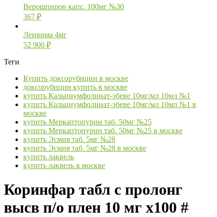
Верошпирон капс. 100мг №30
367
₽
Ленвима 4мг
52 900
₽
Теги
Купить доксорубицин в москве
доксорубицин купить в москве
купить Кальциумфолинат-эбеве 10мг/мл 10мл №1
купить Кальциумфолинат-эбеве 10мг/мл 10мл №1 в
москве
купить Меркаптопурин таб. 50мг №25
купить Меркаптопурин таб. 50мг №25 в москве
купить Эсмия таб. 5мг №28
купить Эсмия таб. 5мг №28 в москве
купить лаквель
купить лаквель в москве
Коринфар табл с пролонг
высв п/о плен 10 мг х100 #