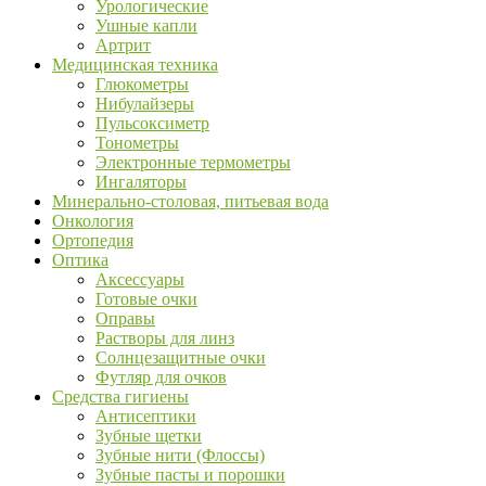
Урологические
Ушные капли
Артрит
Медицинская техника
Глюкометры
Нибулайзеры
Пульсоксиметр
Тонометры
Электронные термометры
Ингаляторы
Минерально-столовая, питьевая вода
Онкология
Ортопедия
Оптика
Аксессуары
Готовые очки
Оправы
Растворы для линз
Солнцезащитные очки
Футляр для очков
Средства гигиены
Антисептики
Зубные щетки
Зубные нити (Флоссы)
Зубные пасты и порошки