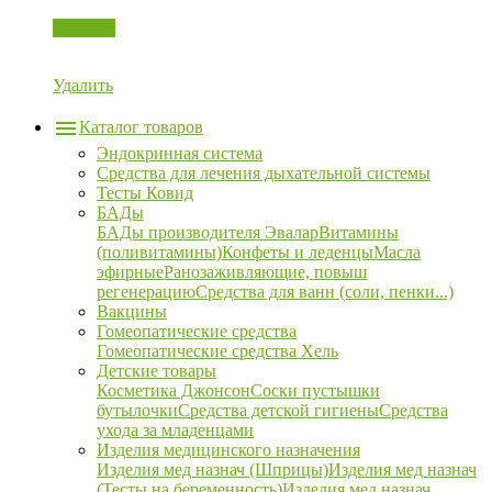
Корзина
Удалить
Каталог товаров
Эндокринная система
Средства для лечения дыхательной системы
Тесты Ковид
БАДы
БАДы производителя Эвалар
Витамины
(поливитамины)
Конфеты и леденцы
Масла
эфирные
Ранозаживляющие, повыш
регенерацию
Средства для ванн (соли, пенки...)
Вакцины
Гомеопатические средства
Гомеопатические средства Хель
Детские товары
Косметика Джонсон
Соски пустышки
бутылочки
Средства детской гигиены
Средства
ухода за младенцами
Изделия медицинского назначения
Изделия мед назнач (Шприцы)
Изделия мед назнач
(Тесты на беременность)
Изделия мед назнач