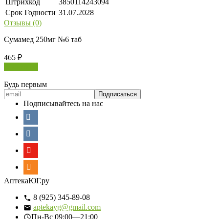
Штрихкод
3850114243094
Срок Годности
31.07.2028
Отзывы (0)
Сумамед 250мг №6 таб
465
₽
В корзину
Будь первым
Подписывайтесь на нас
АптекаЮГ.ру
8 (925) 345-89-08
aptekayg@gmail.com
Пн-Вс
09:00—21:00