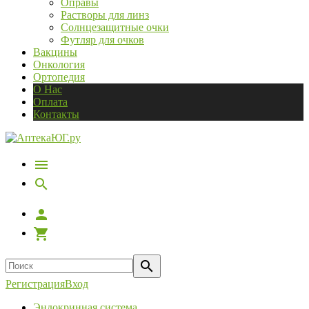
Оправы
Растворы для линз
Солнцезащитные очки
Футляр для очков
Вакцины
Онкология
Ортопедия
О Нас
Оплата
Контакты
Регистрация
Вход
Эндокринная система