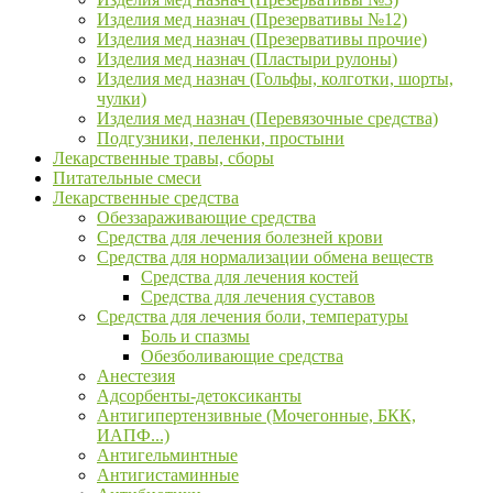
Изделия мед назнач (Презервативы №12)
Изделия мед назнач (Презервативы прочие)
Изделия мед назнач (Пластыри рулоны)
Изделия мед назнач (Гольфы, колготки, шорты,
чулки)
Изделия мед назнач (Перевязочные средства)
Подгузники, пеленки, простыни
Лекарственные травы, сборы
Питательные смеси
Лекарственные средства
Обеззараживающие средства
Средства для лечения болезней крови
Средства для нормализации обмена веществ
Средства для лечения костей
Средства для лечения суставов
Средства для лечения боли, температуры
Боль и спазмы
Обезболивающие средства
Анестезия
Адсорбенты-детоксиканты
Антигипертензивные (Мочегонные, БКК,
ИАПФ...)
Антигельминтные
Антигистаминные