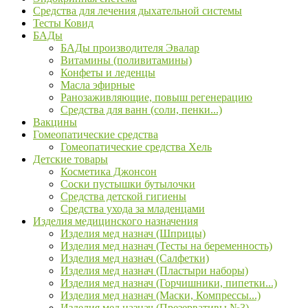
Средства для лечения дыхательной системы
Тесты Ковид
БАДы
БАДы производителя Эвалар
Витамины (поливитамины)
Конфеты и леденцы
Масла эфирные
Ранозаживляющие, повыш регенерацию
Средства для ванн (соли, пенки...)
Вакцины
Гомеопатические средства
Гомеопатические средства Хель
Детские товары
Косметика Джонсон
Соски пустышки бутылочки
Средства детской гигиены
Средства ухода за младенцами
Изделия медицинского назначения
Изделия мед назнач (Шприцы)
Изделия мед назнач (Тесты на беременность)
Изделия мед назнач (Салфетки)
Изделия мед назнач (Пластыри наборы)
Изделия мед назнач (Горчишники, пипетки...)
Изделия мед назнач (Маски, Компрессы...)
Изделия мед назнач (Презервативы №3)