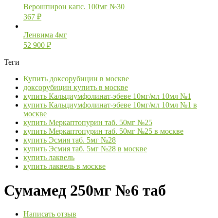
Верошпирон капс. 100мг №30
367
₽
Ленвима 4мг
52 900
₽
Теги
Купить доксорубицин в москве
доксорубицин купить в москве
купить Кальциумфолинат-эбеве 10мг/мл 10мл №1
купить Кальциумфолинат-эбеве 10мг/мл 10мл №1 в
москве
купить Меркаптопурин таб. 50мг №25
купить Меркаптопурин таб. 50мг №25 в москве
купить Эсмия таб. 5мг №28
купить Эсмия таб. 5мг №28 в москве
купить лаквель
купить лаквель в москве
Сумамед 250мг №6 таб
Написать отзыв