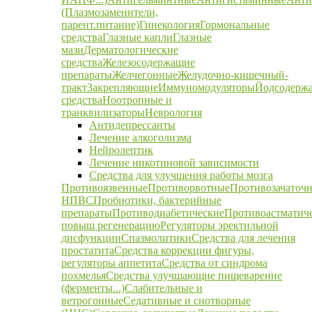
(Плазмозаменители,
парент.питание)
Гинекология
Гормональные
средства
Глазные капли
Глазные
мази
Дерматологические
средства
Железосодержащие
препараты
Желчегонные
Желудочно-кишечный-
тракт
Закрепляющие
Иммуномодуляторы
Йодсодерж
средства
Ноотропные и
транквилизаторы
Неврология
Антидепрессанты
Лечение алкоголизма
Нейролептик
Лечение никотиновой зависимости
Средства для улучшения работы мозга
Противоязвенные
Противорвотные
Противозачаточ
НПВС
Пробиотики, бактерийные
препараты
Противодиабетические
Противоастматич
повыш регенерацию
Регуляторы эректильной
дисфункции
Спазмолитики
Средства для лечения
простатита
Средства коррекции фигуры,
регуляторы аппетита
Средства от синдрома
похмелья
Средства улучшающие пищеварение
(ферменты...)
Слабительные и
ветрогонные
Седативные и снотворные