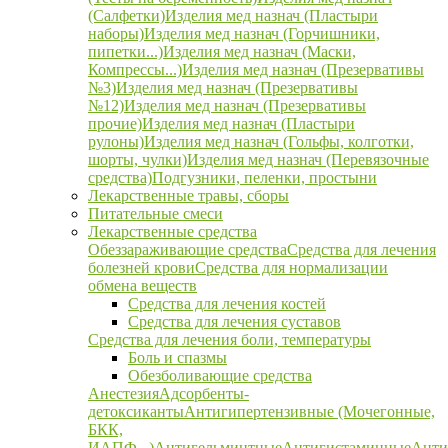
(Салфетки)
Изделия мед назнач (Пластыри
наборы)
Изделия мед назнач (Горчишники,
пипетки...)
Изделия мед назнач (Маски,
Компрессы...)
Изделия мед назнач (Презервативы
№3)
Изделия мед назнач (Презервативы
№12)
Изделия мед назнач (Презервативы
прочие)
Изделия мед назнач (Пластыри
рулоны)
Изделия мед назнач (Гольфы, колготки,
шорты, чулки)
Изделия мед назнач (Перевязочные
средства)
Подгузники, пеленки, простыни
Лекарственные травы, сборы
Питательные смеси
Лекарственные средства
Обеззараживающие средства
Средства для лечения
болезней крови
Средства для нормализации
обмена веществ
Средства для лечения костей
Средства для лечения суставов
Средства для лечения боли, температуры
Боль и спазмы
Обезболивающие средства
Анестезия
Адсорбенты-
детоксиканты
Антигипертензивные (Мочегонные,
БКК,
ИАПФ...)
Антигельминтные
Антигистаминные
Анти