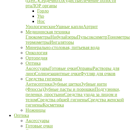
(ЦНС)
Сердечно-сосудистые
Лечение полости
рта
ЛОР органы
Горло
Ухо
Нос
Урологические
Ушные капли
Артрит
Медицинская техника
Глюкометры
Нибулайзеры
Пульсоксиметр
Тонометры
термометры
Ингаляторы
Минерально-столовая, питьевая вода
Онкология
Ортопедия
Оптика
Аксессуары
Готовые очки
Оправы
Растворы для
линз
Солнцезащитные очки
Футляр для очков
Средства гигиены
Антисептики
Зубные щетки
Зубные нити
(Флоссы)
Зубные пасты и порошки
Подгузники,
пеленки, простыни
Средства ухода за лицом и
телом
Средства общей гигиены
Средства женской
гигиены
Косметика
Ножницы
Оптика
Аксессуары
Готовые очки