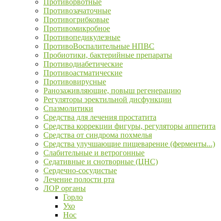
Противорвотные
Противозачаточные
Противогрибковые
Противомикробное
Противопедикулезные
ПротивоВоспалительные НПВС
Пробиотики, бактерийные препараты
Противодиабетические
Противоастматические
Противовирусные
Ранозаживляющие, повыш регенерацию
Регуляторы эректильной дисфункции
Спазмолитики
Средства для лечения простатита
Средства коррекции фигуры, регуляторы аппетита
Средства от синдрома похмелья
Средства улучшающие пищеварение (ферменты...)
Слабительные и ветрогонные
Седативные и снотворные (ЦНС)
Сердечно-сосудистые
Лечение полости рта
ЛОР органы
Горло
Ухо
Нос