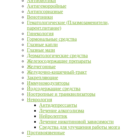
Антибиотики
Антигеморройные
Антипсориазные
Венотоники
Гематологические (Плазмозаменители,
парент.питание)
Гинекология
Гормональные средства
Глазные капли
Глазные мази
Дерматологические средства
Железосодержащие препараты
Желчегонные
Желудочно-кишечный-тракт
Закрепляющие
Иммуномодуляторы
Йодсодержащие средства
Ноотропные и транквилизаторы
Неврология
Антидепрессанты
Лечение алкоголизма
Нейролептик
Лечение никотиновой зависимости
Средства для улучшения работы мозга
Противоязвенные