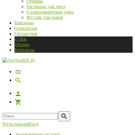
Оправы
Растворы для линз
Солнцезащитные очки
Футляр для очков
Вакцины
Онкология
Ортопедия
О Нас
Оплата
Контакты
Регистрация
Вход
Эндокринная система