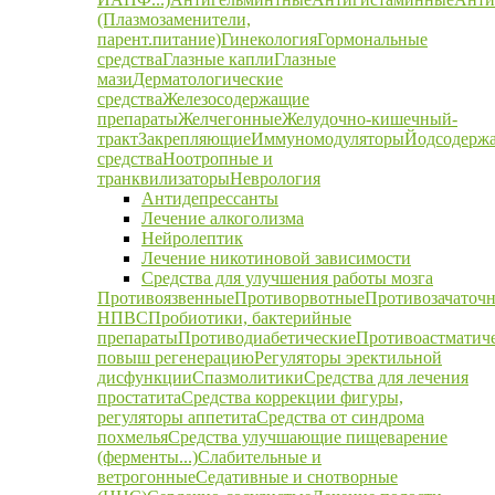
(Плазмозаменители,
парент.питание)
Гинекология
Гормональные
средства
Глазные капли
Глазные
мази
Дерматологические
средства
Железосодержащие
препараты
Желчегонные
Желудочно-кишечный-
тракт
Закрепляющие
Иммуномодуляторы
Йодсодерж
средства
Ноотропные и
транквилизаторы
Неврология
Антидепрессанты
Лечение алкоголизма
Нейролептик
Лечение никотиновой зависимости
Средства для улучшения работы мозга
Противоязвенные
Противорвотные
Противозачаточ
НПВС
Пробиотики, бактерийные
препараты
Противодиабетические
Противоастматич
повыш регенерацию
Регуляторы эректильной
дисфункции
Спазмолитики
Средства для лечения
простатита
Средства коррекции фигуры,
регуляторы аппетита
Средства от синдрома
похмелья
Средства улучшающие пищеварение
(ферменты...)
Слабительные и
ветрогонные
Седативные и снотворные