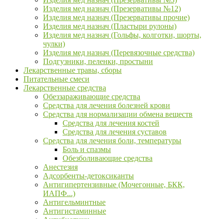
Изделия мед назнач (Презервативы №12)
Изделия мед назнач (Презервативы прочие)
Изделия мед назнач (Пластыри рулоны)
Изделия мед назнач (Гольфы, колготки, шорты,
чулки)
Изделия мед назнач (Перевязочные средства)
Подгузники, пеленки, простыни
Лекарственные травы, сборы
Питательные смеси
Лекарственные средства
Обеззараживающие средства
Средства для лечения болезней крови
Средства для нормализации обмена веществ
Средства для лечения костей
Средства для лечения суставов
Средства для лечения боли, температуры
Боль и спазмы
Обезболивающие средства
Анестезия
Адсорбенты-детоксиканты
Антигипертензивные (Мочегонные, БКК,
ИАПФ...)
Антигельминтные
Антигистаминные