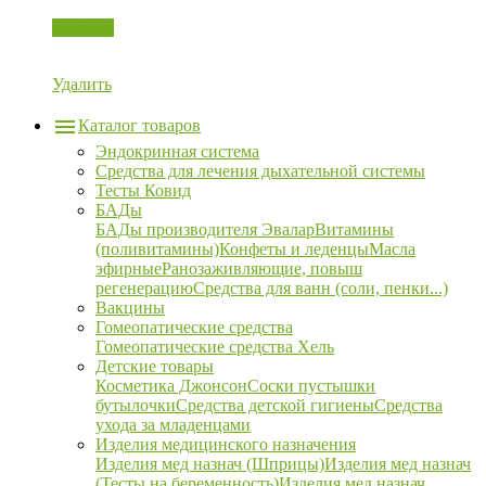
Корзина
Удалить
Каталог товаров
Эндокринная система
Средства для лечения дыхательной системы
Тесты Ковид
БАДы
БАДы производителя Эвалар
Витамины
(поливитамины)
Конфеты и леденцы
Масла
эфирные
Ранозаживляющие, повыш
регенерацию
Средства для ванн (соли, пенки...)
Вакцины
Гомеопатические средства
Гомеопатические средства Хель
Детские товары
Косметика Джонсон
Соски пустышки
бутылочки
Средства детской гигиены
Средства
ухода за младенцами
Изделия медицинского назначения
Изделия мед назнач (Шприцы)
Изделия мед назнач
(Тесты на беременность)
Изделия мед назнач