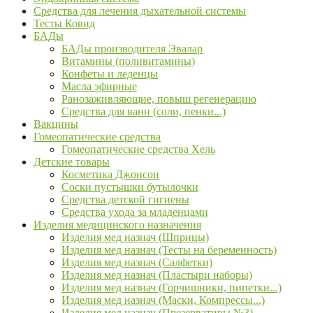
Средства для лечения дыхательной системы
Тесты Ковид
БАДы
БАДы производителя Эвалар
Витамины (поливитамины)
Конфеты и леденцы
Масла эфирные
Ранозаживляющие, повыш регенерацию
Средства для ванн (соли, пенки...)
Вакцины
Гомеопатические средства
Гомеопатические средства Хель
Детские товары
Косметика Джонсон
Соски пустышки бутылочки
Средства детской гигиены
Средства ухода за младенцами
Изделия медицинского назначения
Изделия мед назнач (Шприцы)
Изделия мед назнач (Тесты на беременность)
Изделия мед назнач (Салфетки)
Изделия мед назнач (Пластыри наборы)
Изделия мед назнач (Горчишники, пипетки...)
Изделия мед назнач (Маски, Компрессы...)
Изделия мед назнач (Презервативы №3)