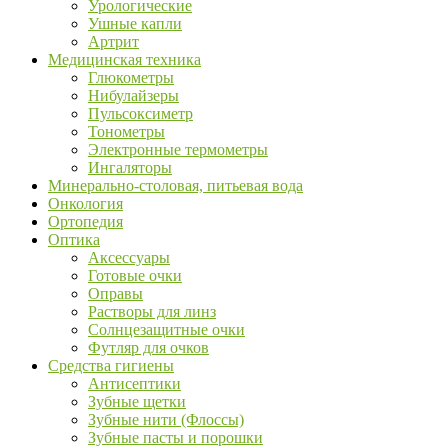
Урологические
Ушные капли
Артрит
Медицинская техника
Глюкометры
Нибулайзеры
Пульсоксиметр
Тонометры
Электронные термометры
Ингаляторы
Минерально-столовая, питьевая вода
Онкология
Ортопедия
Оптика
Аксессуары
Готовые очки
Оправы
Растворы для линз
Солнцезащитные очки
Футляр для очков
Средства гигиены
Антисептики
Зубные щетки
Зубные нити (Флоссы)
Зубные пасты и порошки