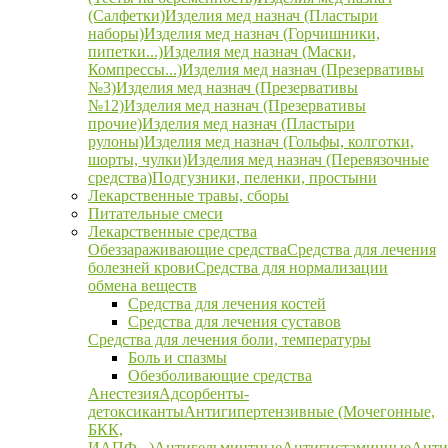
(Салфетки)
Изделия мед назнач (Пластыри
наборы)
Изделия мед назнач (Горчишники,
пипетки...)
Изделия мед назнач (Маски,
Компрессы...)
Изделия мед назнач (Презервативы
№3)
Изделия мед назнач (Презервативы
№12)
Изделия мед назнач (Презервативы
прочие)
Изделия мед назнач (Пластыри
рулоны)
Изделия мед назнач (Гольфы, колготки,
шорты, чулки)
Изделия мед назнач (Перевязочные
средства)
Подгузники, пеленки, простыни
Лекарственные травы, сборы
Питательные смеси
Лекарственные средства
Обеззараживающие средства
Средства для лечения
болезней крови
Средства для нормализации
обмена веществ
Средства для лечения костей
Средства для лечения суставов
Средства для лечения боли, температуры
Боль и спазмы
Обезболивающие средства
Анестезия
Адсорбенты-
детоксиканты
Антигипертензивные (Мочегонные,
БКК,
ИАПФ...)
Антигельминтные
Антигистаминные
Анти