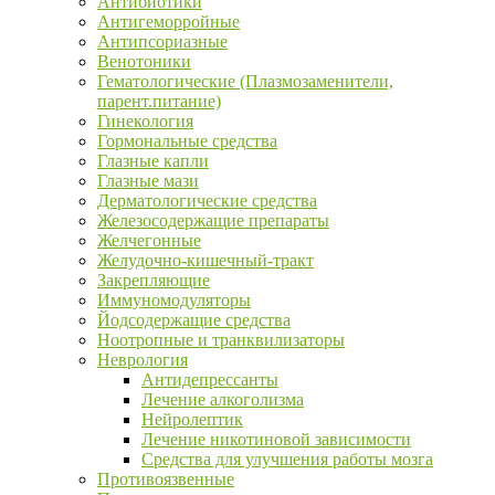
Антибиотики
Антигеморройные
Антипсориазные
Венотоники
Гематологические (Плазмозаменители,
парент.питание)
Гинекология
Гормональные средства
Глазные капли
Глазные мази
Дерматологические средства
Железосодержащие препараты
Желчегонные
Желудочно-кишечный-тракт
Закрепляющие
Иммуномодуляторы
Йодсодержащие средства
Ноотропные и транквилизаторы
Неврология
Антидепрессанты
Лечение алкоголизма
Нейролептик
Лечение никотиновой зависимости
Средства для улучшения работы мозга
Противоязвенные