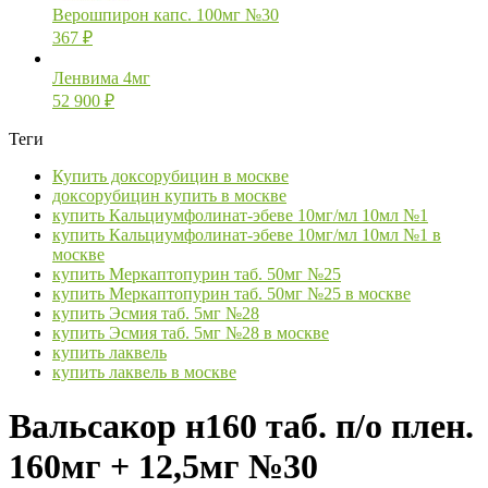
Верошпирон капс. 100мг №30
367
₽
Ленвима 4мг
52 900
₽
Теги
Купить доксорубицин в москве
доксорубицин купить в москве
купить Кальциумфолинат-эбеве 10мг/мл 10мл №1
купить Кальциумфолинат-эбеве 10мг/мл 10мл №1 в
москве
купить Меркаптопурин таб. 50мг №25
купить Меркаптопурин таб. 50мг №25 в москве
купить Эсмия таб. 5мг №28
купить Эсмия таб. 5мг №28 в москве
купить лаквель
купить лаквель в москве
Вальсакор н160 таб. п/о плен.
160мг + 12,5мг №30