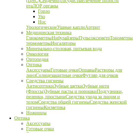
(ЦНС)
Сердечно-сосудистые
Лечение полости
рта
ЛОР органы
Горло
Ухо
Нос
Урологические
Ушные капли
Артрит
Медицинская техника
Глюкометры
Нибулайзеры
Пульсоксиметр
Тонометры
термометры
Ингаляторы
Минерально-столовая, питьевая вода
Онкология
Ортопедия
Оптика
Аксессуары
Готовые очки
Оправы
Растворы для
линз
Солнцезащитные очки
Футляр для очков
Средства гигиены
Антисептики
Зубные щетки
Зубные нити
(Флоссы)
Зубные пасты и порошки
Подгузники,
пеленки, простыни
Средства ухода за лицом и
телом
Средства общей гигиены
Средства женской
гигиены
Косметика
Ножницы
Оптика
Аксессуары
Готовые очки