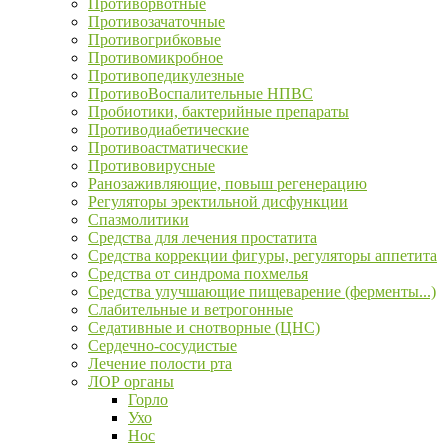
Противорвотные
Противозачаточные
Противогрибковые
Противомикробное
Противопедикулезные
ПротивоВоспалительные НПВС
Пробиотики, бактерийные препараты
Противодиабетические
Противоастматические
Противовирусные
Ранозаживляющие, повыш регенерацию
Регуляторы эректильной дисфункции
Спазмолитики
Средства для лечения простатита
Средства коррекции фигуры, регуляторы аппетита
Средства от синдрома похмелья
Средства улучшающие пищеварение (ферменты...)
Слабительные и ветрогонные
Седативные и снотворные (ЦНС)
Сердечно-сосудистые
Лечение полости рта
ЛОР органы
Горло
Ухо
Нос