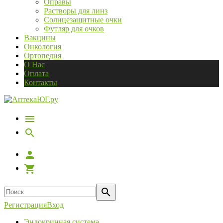
Оправы
Растворы для линз
Солнцезащитные очки
Футляр для очков
Вакцины
Онкология
Ортопедия
О Нас
Оплата
Контакты
Регистрация
Вход
Эндокринная система