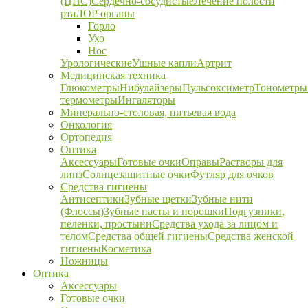
(ЦНС)
Сердечно-сосудистые
Лечение полости
рта
ЛОР органы
Горло
Ухо
Нос
Урологические
Ушные капли
Артрит
Медицинская техника
Глюкометры
Нибулайзеры
Пульсоксиметр
Тонометры
термометры
Ингаляторы
Минерально-столовая, питьевая вода
Онкология
Ортопедия
Оптика
Аксессуары
Готовые очки
Оправы
Растворы для
линз
Солнцезащитные очки
Футляр для очков
Средства гигиены
Антисептики
Зубные щетки
Зубные нити
(Флоссы)
Зубные пасты и порошки
Подгузники,
пеленки, простыни
Средства ухода за лицом и
телом
Средства общей гигиены
Средства женской
гигиены
Косметика
Ножницы
Оптика
Аксессуары
Готовые очки