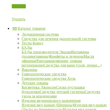
Корзина
Удалить
Каталог товаров
Эндокринная система
Средства для лечения дыхательной системы
Тесты Ковид
БАДы
БАДы производителя Эвалар
Витамины
(поливитамины)
Конфеты и леденцы
Масла
эфирные
Ранозаживляющие, повыш
регенерацию
Средства для ванн (соли, пенки...)
Вакцины
Гомеопатические средства
Гомеопатические средства Хель
Детские товары
Косметика Джонсон
Соски пустышки
бутылочки
Средства детской гигиены
Средства
ухода за младенцами
Изделия медицинского назначения
Изделия мед назнач (Шприцы)
Изделия мед назнач
(Тесты на беременность)
Изделия мед назнач