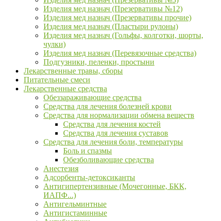
Изделия мед назнач (Презервативы №12)
Изделия мед назнач (Презервативы прочие)
Изделия мед назнач (Пластыри рулоны)
Изделия мед назнач (Гольфы, колготки, шорты,
чулки)
Изделия мед назнач (Перевязочные средства)
Подгузники, пеленки, простыни
Лекарственные травы, сборы
Питательные смеси
Лекарственные средства
Обеззараживающие средства
Средства для лечения болезней крови
Средства для нормализации обмена веществ
Средства для лечения костей
Средства для лечения суставов
Средства для лечения боли, температуры
Боль и спазмы
Обезболивающие средства
Анестезия
Адсорбенты-детоксиканты
Антигипертензивные (Мочегонные, БКК,
ИАПФ...)
Антигельминтные
Антигистаминные