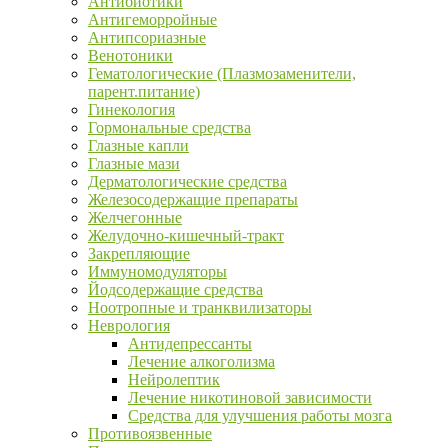
Антибиотики
Антигеморройные
Антипсориазные
Венотоники
Гематологические (Плазмозаменители,
парент.питание)
Гинекология
Гормональные средства
Глазные капли
Глазные мази
Дерматологические средства
Железосодержащие препараты
Желчегонные
Желудочно-кишечный-тракт
Закрепляющие
Иммуномодуляторы
Йодсодержащие средства
Ноотропные и транквилизаторы
Неврология
Антидепрессанты
Лечение алкоголизма
Нейролептик
Лечение никотиновой зависимости
Средства для улучшения работы мозга
Противоязвенные