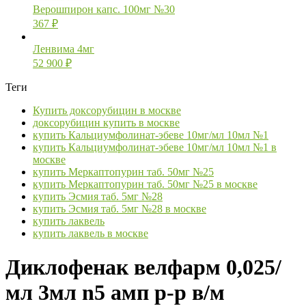
Верошпирон капс. 100мг №30
367
₽
Ленвима 4мг
52 900
₽
Теги
Купить доксорубицин в москве
доксорубицин купить в москве
купить Кальциумфолинат-эбеве 10мг/мл 10мл №1
купить Кальциумфолинат-эбеве 10мг/мл 10мл №1 в
москве
купить Меркаптопурин таб. 50мг №25
купить Меркаптопурин таб. 50мг №25 в москве
купить Эсмия таб. 5мг №28
купить Эсмия таб. 5мг №28 в москве
купить лаквель
купить лаквель в москве
Диклофенак велфарм 0,025/
мл 3мл n5 амп р-р в/м