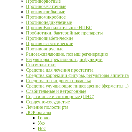
Противорвотные
Противозачаточные
Противогрибковые
Противомикробное
Противопедикулезные
ПротивоВоспалительные НПВС
Пробиотики, бактерийные препараты
Противодиабетические
Противоастматические
Противовирусные
Ранозаживляющие, повыш регенерацию
Регуляторы эректильной дисфункции
Спазмолитики
Средства для лечения простатита
Средства коррекции фигуры, регуляторы аппетита
Средства от синдрома похмелья
Средства улучшающие пищеварение (ферменты...)
Слабительные и ветрогонные
Седативные и снотворные (ЦНС)
Сердечно-сосудистые
Лечение полости рта
ЛОР органы
Горло
Ухо
Нос