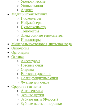
Урологические
Ушные капли
Артрит
Медицинская техника
Глюкометры
Нибулайзеры
Пульсоксиметр
Тонометры
Электронные термометры
Ингаляторы
Минерально-столовая, питьевая вода
Онкология
Ортопедия
Оптика
Аксессуары
Готовые очки
Оправы
Растворы для линз
Солнцезащитные очки
Футляр для очков
Средства гигиены
Антисептики
Зубные щетки
Зубные нити (Флоссы)
Зубные пасты и порошки