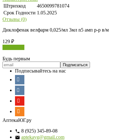
Штрихкод
4650099781074
Срок Годности
1.05.2025
Отзывы (0)
Диклофенак велфарм 0,025/мл 3мл n5 амп р-р в/м
129
₽
В корзину
Будь первым
Подписывайтесь на нас
АптекаЮГ.ру
8 (925) 345-89-08
aptekayg@gmail.com