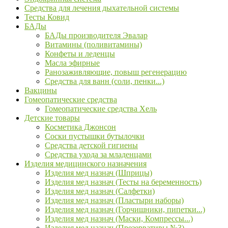
Средства для лечения дыхательной системы
Тесты Ковид
БАДы
БАДы производителя Эвалар
Витамины (поливитамины)
Конфеты и леденцы
Масла эфирные
Ранозаживляющие, повыш регенерацию
Средства для ванн (соли, пенки...)
Вакцины
Гомеопатические средства
Гомеопатические средства Хель
Детские товары
Косметика Джонсон
Соски пустышки бутылочки
Средства детской гигиены
Средства ухода за младенцами
Изделия медицинского назначения
Изделия мед назнач (Шприцы)
Изделия мед назнач (Тесты на беременность)
Изделия мед назнач (Салфетки)
Изделия мед назнач (Пластыри наборы)
Изделия мед назнач (Горчишники, пипетки...)
Изделия мед назнач (Маски, Компрессы...)
Изделия мед назнач (Презервативы №3)