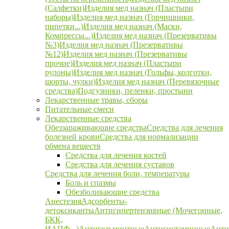
(Салфетки)
Изделия мед назнач (Пластыри
наборы)
Изделия мед назнач (Горчишники,
пипетки...)
Изделия мед назнач (Маски,
Компрессы...)
Изделия мед назнач (Презервативы
№3)
Изделия мед назнач (Презервативы
№12)
Изделия мед назнач (Презервативы
прочие)
Изделия мед назнач (Пластыри
рулоны)
Изделия мед назнач (Гольфы, колготки,
шорты, чулки)
Изделия мед назнач (Перевязочные
средства)
Подгузники, пеленки, простыни
Лекарственные травы, сборы
Питательные смеси
Лекарственные средства
Обеззараживающие средства
Средства для лечения
болезней крови
Средства для нормализации
обмена веществ
Средства для лечения костей
Средства для лечения суставов
Средства для лечения боли, температуры
Боль и спазмы
Обезболивающие средства
Анестезия
Адсорбенты-
детоксиканты
Антигипертензивные (Мочегонные,
БКК,
ИАПФ...)
Антигельминтные
Антигистаминные
Анти