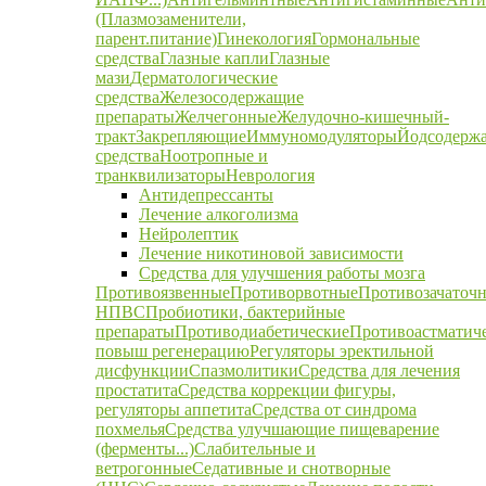
(Плазмозаменители,
парент.питание)
Гинекология
Гормональные
средства
Глазные капли
Глазные
мази
Дерматологические
средства
Железосодержащие
препараты
Желчегонные
Желудочно-кишечный-
тракт
Закрепляющие
Иммуномодуляторы
Йодсодерж
средства
Ноотропные и
транквилизаторы
Неврология
Антидепрессанты
Лечение алкоголизма
Нейролептик
Лечение никотиновой зависимости
Средства для улучшения работы мозга
Противоязвенные
Противорвотные
Противозачаточ
НПВС
Пробиотики, бактерийные
препараты
Противодиабетические
Противоастматич
повыш регенерацию
Регуляторы эректильной
дисфункции
Спазмолитики
Средства для лечения
простатита
Средства коррекции фигуры,
регуляторы аппетита
Средства от синдрома
похмелья
Средства улучшающие пищеварение
(ферменты...)
Слабительные и
ветрогонные
Седативные и снотворные