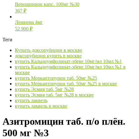
Верошпирон капс. 100мг №30
367
₽
Ленвима 4мг
52 900
₽
Теги
Купить доксорубицин в москве
доксорубицин купить в москве
купить Кальциумфолинат-эбеве 10мг/мл 10мл №1
купить Кальциумфолинат-эбеве 10мг/мл 10мл №1 в
москве
купить Меркаптопурин таб. 50мг №25
купить Меркаптопурин таб. 50мг №25 в москве
купить Эсмия таб. 5мг №28
купить Эсмия таб. 5мг №28 в москве
купить лаквель
купить лаквель в москве
Азитромицин таб. п/о плён.
500 мг №3