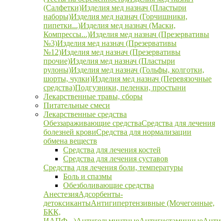
(Салфетки)
Изделия мед назнач (Пластыри
наборы)
Изделия мед назнач (Горчишники,
пипетки...)
Изделия мед назнач (Маски,
Компрессы...)
Изделия мед назнач (Презервативы
№3)
Изделия мед назнач (Презервативы
№12)
Изделия мед назнач (Презервативы
прочие)
Изделия мед назнач (Пластыри
рулоны)
Изделия мед назнач (Гольфы, колготки,
шорты, чулки)
Изделия мед назнач (Перевязочные
средства)
Подгузники, пеленки, простыни
Лекарственные травы, сборы
Питательные смеси
Лекарственные средства
Обеззараживающие средства
Средства для лечения
болезней крови
Средства для нормализации
обмена веществ
Средства для лечения костей
Средства для лечения суставов
Средства для лечения боли, температуры
Боль и спазмы
Обезболивающие средства
Анестезия
Адсорбенты-
детоксиканты
Антигипертензивные (Мочегонные,
БКК,
ИАПФ...)
Антигельминтные
Антигистаминные
Анти