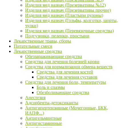
Изделия мед назнач (Презервативы №12)
Изделия мед назнач (Презервативы прочие)
Изделия мед назнач (Пластыри рулоны)
Изделия мед назнач (Гольфы, колготки, шорты,
чулки)
Изделия мед назнач (Перевязочные средства)
Подгузники, пеленки, простыни
Лекарственные травы, сборы
Питательные смеси
Лекарственные средства
Обеззараживающие средства
Средства для лечения болезней крови
Средства для нормализации обмена веществ
Средства для лечения костей
Средства для лечения суставов
Средства для лечения боли, температуры
Боль и спазмы
Обезболивающие средства
Анестезия
Адсорбенты-детоксиканты
Антигипертензивные (Мочегонные, БКК,
ИАПФ...)
Антигельминтные
Антигистаминные