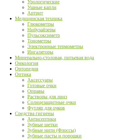
Урологические
Ушные капли
Артрит
Медицинская техника
Глюкометры
Нибулайзеры
Пульсоксиметр
Тонометры
Электронные термометры
Ингаляторы
Минерально-столовая, питьевая вода
Онкология
Ортопедия
Оптика
Аксессуары
Готовые очки
Оправы
Растворы для линз
Солнцезащитные очки
Футляр для очков
Средства гигиены
Антисептики
Зубные щетки
Зубные нити (Флоссы)
Зубные пасты и порошки