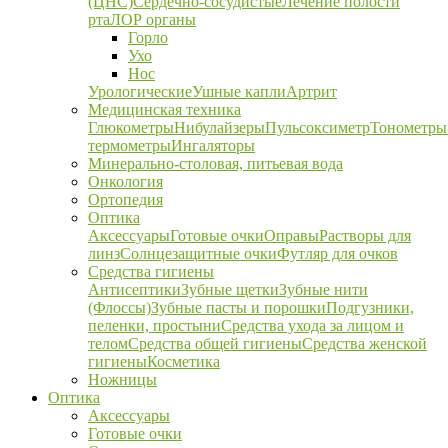
(ЦНС)
Сердечно-сосудистые
Лечение полости
рта
ЛОР органы
Горло
Ухо
Нос
Урологические
Ушные капли
Артрит
Медицинская техника
Глюкометры
Нибулайзеры
Пульсоксиметр
Тонометры
термометры
Ингаляторы
Минерально-столовая, питьевая вода
Онкология
Ортопедия
Оптика
Аксессуары
Готовые очки
Оправы
Растворы для
линз
Солнцезащитные очки
Футляр для очков
Средства гигиены
Антисептики
Зубные щетки
Зубные нити
(Флоссы)
Зубные пасты и порошки
Подгузники,
пеленки, простыни
Средства ухода за лицом и
телом
Средства общей гигиены
Средства женской
гигиены
Косметика
Ножницы
Оптика
Аксессуары
Готовые очки