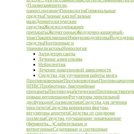
(Плазмозаменители,
парент.питание)
Гинекология
Гормональные
средства
Глазные капли
Глазные
мази
Дерматологические
средства
Железосодержащие
препараты
Желчегонные
Желудочно-кишечный-
тракт
Закрепляющие
Иммуномодуляторы
Йодсодерж
средства
Ноотропные и
транквилизаторы
Неврология
Антидепрессанты
Лечение алкоголизма
Нейролептик
Лечение никотиновой зависимости
Средства для улучшения работы мозга
Противоязвенные
Противорвотные
Противозачаточ
НПВС
Пробиотики, бактерийные
препараты
Противодиабетические
Противоастматич
повыш регенерацию
Регуляторы эректильной
дисфункции
Спазмолитики
Средства для лечения
простатита
Средства коррекции фигуры,
регуляторы аппетита
Средства от синдрома
похмелья
Средства улучшающие пищеварение
(ферменты...)
Слабительные и
ветрогонные
Седативные и снотворные