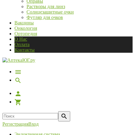
Оправы
Растворы для линз
Солнцезащитные очки
Футляр для очков
Вакцины
Онкология
Ортопедия
О Нас
Оплата
Контакты
Регистрация
Вход
Эндокринная система