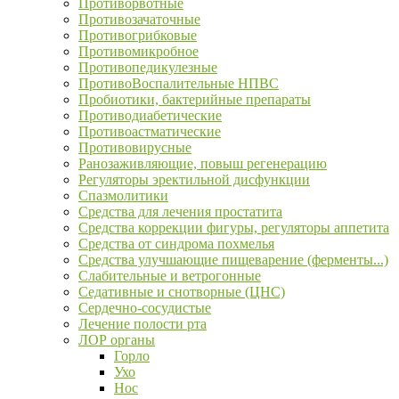
Противорвотные
Противозачаточные
Противогрибковые
Противомикробное
Противопедикулезные
ПротивоВоспалительные НПВС
Пробиотики, бактерийные препараты
Противодиабетические
Противоастматические
Противовирусные
Ранозаживляющие, повыш регенерацию
Регуляторы эректильной дисфункции
Спазмолитики
Средства для лечения простатита
Средства коррекции фигуры, регуляторы аппетита
Средства от синдрома похмелья
Средства улучшающие пищеварение (ферменты...)
Слабительные и ветрогонные
Седативные и снотворные (ЦНС)
Сердечно-сосудистые
Лечение полости рта
ЛОР органы
Горло
Ухо
Нос