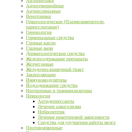
Антибиотики
Антигеморройные
Антипсориазные
Венотоники
Гематологические (Плазмозаменители,
парент.питание)
Гинекология
Гормональные средства
Глазные капли
Глазные мази
Дерматологические средства
Железосодержащие препараты
Желчегонные
Желудочно-кишечный-тракт
Закрепляющие
Иммуномодуляторы
Йодсодержащие средства
Ноотропные и транквилизаторы
Неврология
Антидепрессанты
Лечение алкоголизма
Нейролептик
Лечение никотиновой зависимости
Средства для улучшения работы мозга
Противоязвенные