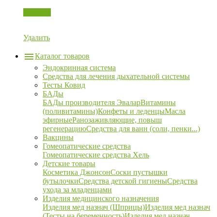
Корзина
Удалить
Каталог товаров
Эндокринная система
Средства для лечения дыхательной системы
Тесты Ковид
БАДы
БАДы производителя Эвалар
Витамины
(поливитамины)
Конфеты и леденцы
Масла
эфирные
Ранозаживляющие, повыш
регенерацию
Средства для ванн (соли, пенки...)
Вакцины
Гомеопатические средства
Гомеопатические средства Хель
Детские товары
Косметика Джонсон
Соски пустышки
бутылочки
Средства детской гигиены
Средства
ухода за младенцами
Изделия медицинского назначения
Изделия мед назнач (Шприцы)
Изделия мед назнач
(Тесты на беременность)
Изделия мед назнач