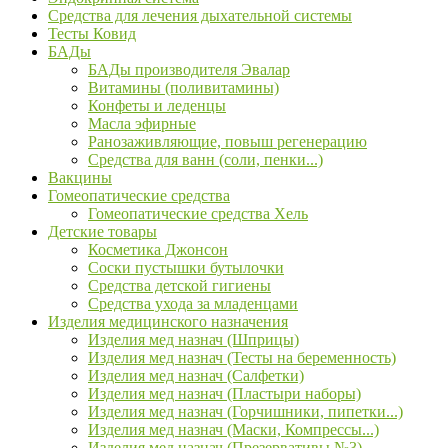
Средства для лечения дыхательной системы
Тесты Ковид
БАДы
БАДы производителя Эвалар
Витамины (поливитамины)
Конфеты и леденцы
Масла эфирные
Ранозаживляющие, повыш регенерацию
Средства для ванн (соли, пенки...)
Вакцины
Гомеопатические средства
Гомеопатические средства Хель
Детские товары
Косметика Джонсон
Соски пустышки бутылочки
Средства детской гигиены
Средства ухода за младенцами
Изделия медицинского назначения
Изделия мед назнач (Шприцы)
Изделия мед назнач (Тесты на беременность)
Изделия мед назнач (Салфетки)
Изделия мед назнач (Пластыри наборы)
Изделия мед назнач (Горчишники, пипетки...)
Изделия мед назнач (Маски, Компрессы...)
Изделия мед назнач (Презервативы №3)