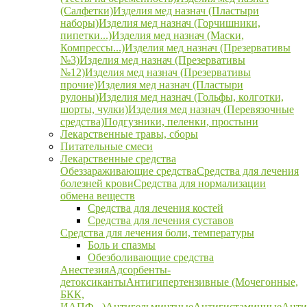
(Салфетки)
Изделия мед назнач (Пластыри
наборы)
Изделия мед назнач (Горчишники,
пипетки...)
Изделия мед назнач (Маски,
Компрессы...)
Изделия мед назнач (Презервативы
№3)
Изделия мед назнач (Презервативы
№12)
Изделия мед назнач (Презервативы
прочие)
Изделия мед назнач (Пластыри
рулоны)
Изделия мед назнач (Гольфы, колготки,
шорты, чулки)
Изделия мед назнач (Перевязочные
средства)
Подгузники, пеленки, простыни
Лекарственные травы, сборы
Питательные смеси
Лекарственные средства
Обеззараживающие средства
Средства для лечения
болезней крови
Средства для нормализации
обмена веществ
Средства для лечения костей
Средства для лечения суставов
Средства для лечения боли, температуры
Боль и спазмы
Обезболивающие средства
Анестезия
Адсорбенты-
детоксиканты
Антигипертензивные (Мочегонные,
БКК,
ИАПФ...)
Антигельминтные
Антигистаминные
Анти