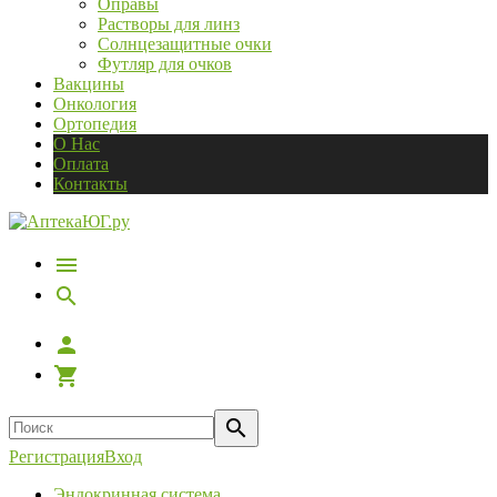
Оправы
Растворы для линз
Солнцезащитные очки
Футляр для очков
Вакцины
Онкология
Ортопедия
О Нас
Оплата
Контакты
Регистрация
Вход
Эндокринная система