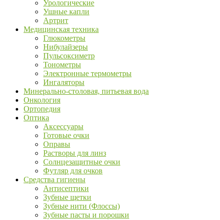
Урологические
Ушные капли
Артрит
Медицинская техника
Глюкометры
Нибулайзеры
Пульсоксиметр
Тонометры
Электронные термометры
Ингаляторы
Минерально-столовая, питьевая вода
Онкология
Ортопедия
Оптика
Аксессуары
Готовые очки
Оправы
Растворы для линз
Солнцезащитные очки
Футляр для очков
Средства гигиены
Антисептики
Зубные щетки
Зубные нити (Флоссы)
Зубные пасты и порошки