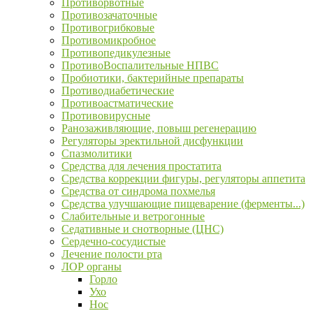
Противорвотные
Противозачаточные
Противогрибковые
Противомикробное
Противопедикулезные
ПротивоВоспалительные НПВС
Пробиотики, бактерийные препараты
Противодиабетические
Противоастматические
Противовирусные
Ранозаживляющие, повыш регенерацию
Регуляторы эректильной дисфункции
Спазмолитики
Средства для лечения простатита
Средства коррекции фигуры, регуляторы аппетита
Средства от синдрома похмелья
Средства улучшающие пищеварение (ферменты...)
Слабительные и ветрогонные
Седативные и снотворные (ЦНС)
Сердечно-сосудистые
Лечение полости рта
ЛОР органы
Горло
Ухо
Нос