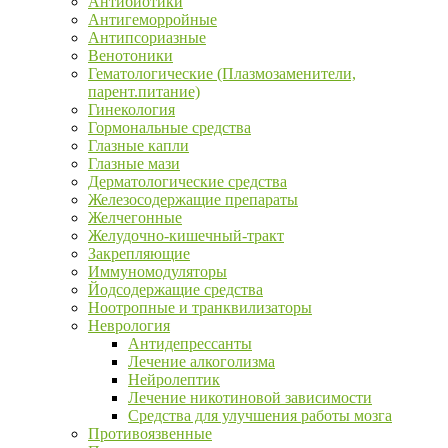
Антибиотики
Антигеморройные
Антипсориазные
Венотоники
Гематологические (Плазмозаменители,
парент.питание)
Гинекология
Гормональные средства
Глазные капли
Глазные мази
Дерматологические средства
Железосодержащие препараты
Желчегонные
Желудочно-кишечный-тракт
Закрепляющие
Иммуномодуляторы
Йодсодержащие средства
Ноотропные и транквилизаторы
Неврология
Антидепрессанты
Лечение алкоголизма
Нейролептик
Лечение никотиновой зависимости
Средства для улучшения работы мозга
Противоязвенные