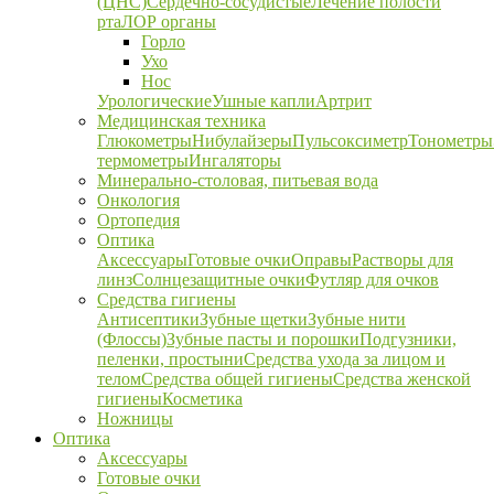
(ЦНС)
Сердечно-сосудистые
Лечение полости
рта
ЛОР органы
Горло
Ухо
Нос
Урологические
Ушные капли
Артрит
Медицинская техника
Глюкометры
Нибулайзеры
Пульсоксиметр
Тонометры
термометры
Ингаляторы
Минерально-столовая, питьевая вода
Онкология
Ортопедия
Оптика
Аксессуары
Готовые очки
Оправы
Растворы для
линз
Солнцезащитные очки
Футляр для очков
Средства гигиены
Антисептики
Зубные щетки
Зубные нити
(Флоссы)
Зубные пасты и порошки
Подгузники,
пеленки, простыни
Средства ухода за лицом и
телом
Средства общей гигиены
Средства женской
гигиены
Косметика
Ножницы
Оптика
Аксессуары
Готовые очки