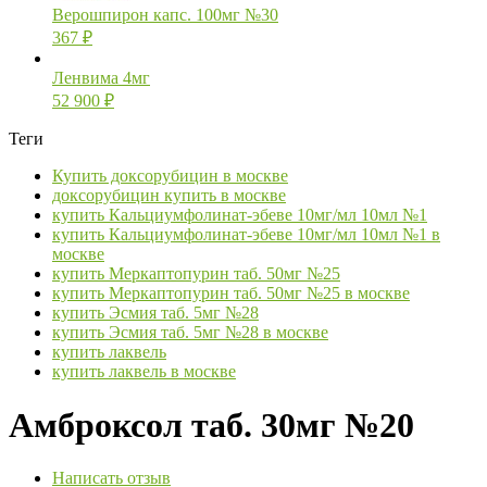
Верошпирон капс. 100мг №30
367
₽
Ленвима 4мг
52 900
₽
Теги
Купить доксорубицин в москве
доксорубицин купить в москве
купить Кальциумфолинат-эбеве 10мг/мл 10мл №1
купить Кальциумфолинат-эбеве 10мг/мл 10мл №1 в
москве
купить Меркаптопурин таб. 50мг №25
купить Меркаптопурин таб. 50мг №25 в москве
купить Эсмия таб. 5мг №28
купить Эсмия таб. 5мг №28 в москве
купить лаквель
купить лаквель в москве
Амброксол таб. 30мг №20
Написать отзыв