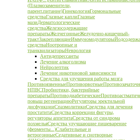
(Плазмозаменители,
парент.питание)
Гинекология
Гормональные
средства
Глазные капли
Глазные
мази
Дерматологические
средства
Железосодержащие
препараты
Желчегонные
Желудочно-кишечный-
тракт
Закрепляющие
Иммуномодуляторы
Йодсодерж
средства
Ноотропные и
транквилизаторы
Неврология
Антидепрессанты
Лечение алкоголизма
Нейролептик
Лечение никотиновой зависимости
Средства для улучшения работы мозга
Противоязвенные
Противорвотные
Противозачаточ
НПВС
Пробиотики, бактерийные
препараты
Противодиабетические
Противоастматич
повыш регенерацию
Регуляторы эректильной
дисфункции
Спазмолитики
Средства для лечения
простатита
Средства коррекции фигуры,
регуляторы аппетита
Средства от синдрома
похмелья
Средства улучшающие пищеварение
(ферменты...)
Слабительные и
ветрогонные
Седативные и снотворные