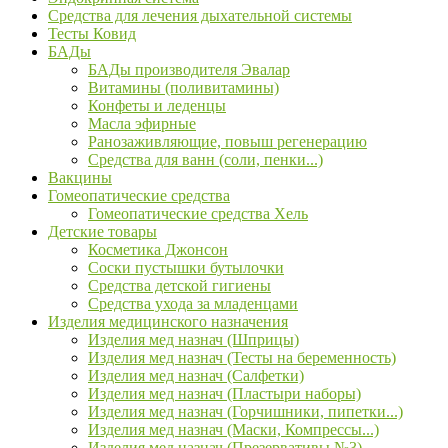
Средства для лечения дыхательной системы
Тесты Ковид
БАДы
БАДы производителя Эвалар
Витамины (поливитамины)
Конфеты и леденцы
Масла эфирные
Ранозаживляющие, повыш регенерацию
Средства для ванн (соли, пенки...)
Вакцины
Гомеопатические средства
Гомеопатические средства Хель
Детские товары
Косметика Джонсон
Соски пустышки бутылочки
Средства детской гигиены
Средства ухода за младенцами
Изделия медицинского назначения
Изделия мед назнач (Шприцы)
Изделия мед назнач (Тесты на беременность)
Изделия мед назнач (Салфетки)
Изделия мед назнач (Пластыри наборы)
Изделия мед назнач (Горчишники, пипетки...)
Изделия мед назнач (Маски, Компрессы...)
Изделия мед назнач (Презервативы №3)