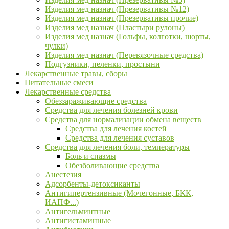
Изделия мед назнач (Презервативы №12)
Изделия мед назнач (Презервативы прочие)
Изделия мед назнач (Пластыри рулоны)
Изделия мед назнач (Гольфы, колготки, шорты,
чулки)
Изделия мед назнач (Перевязочные средства)
Подгузники, пеленки, простыни
Лекарственные травы, сборы
Питательные смеси
Лекарственные средства
Обеззараживающие средства
Средства для лечения болезней крови
Средства для нормализации обмена веществ
Средства для лечения костей
Средства для лечения суставов
Средства для лечения боли, температуры
Боль и спазмы
Обезболивающие средства
Анестезия
Адсорбенты-детоксиканты
Антигипертензивные (Мочегонные, БКК,
ИАПФ...)
Антигельминтные
Антигистаминные