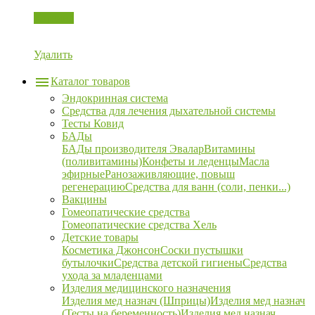
Корзина
Удалить
Каталог товаров
Эндокринная система
Средства для лечения дыхательной системы
Тесты Ковид
БАДы
БАДы производителя Эвалар
Витамины
(поливитамины)
Конфеты и леденцы
Масла
эфирные
Ранозаживляющие, повыш
регенерацию
Средства для ванн (соли, пенки...)
Вакцины
Гомеопатические средства
Гомеопатические средства Хель
Детские товары
Косметика Джонсон
Соски пустышки
бутылочки
Средства детской гигиены
Средства
ухода за младенцами
Изделия медицинского назначения
Изделия мед назнач (Шприцы)
Изделия мед назнач
(Тесты на беременность)
Изделия мед назнач