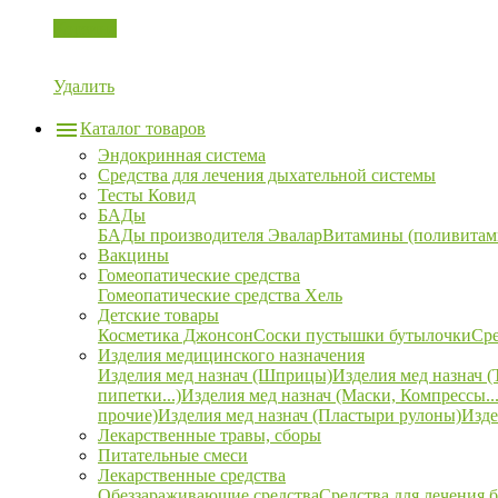
Корзина
Удалить
Каталог товаров
Эндокринная система
Средства для лечения дыхательной системы
Тесты Ковид
БАДы
БАДы производителя Эвалар
Витамины (поливитам
Вакцины
Гомеопатические средства
Гомеопатические средства Хель
Детские товары
Косметика Джонсон
Соски пустышки бутылочки
Сре
Изделия медицинского назначения
Изделия мед назнач (Шприцы)
Изделия мед назнач (
пипетки...)
Изделия мед назнач (Маски, Компрессы...
прочие)
Изделия мед назнач (Пластыри рулоны)
Изде
Лекарственные травы, сборы
Питательные смеси
Лекарственные средства
Обеззараживающие средства
Средства для лечения 