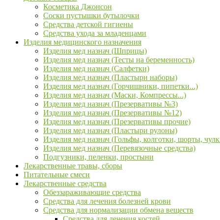
Косметика Джонсон
Соски пустышки бутылочки
Средства детской гигиены
Средства ухода за младенцами
Изделия медицинского назначения
Изделия мед назнач (Шприцы)
Изделия мед назнач (Тесты на беременность)
Изделия мед назнач (Салфетки)
Изделия мед назнач (Пластыри наборы)
Изделия мед назнач (Горчишники, пипетки...)
Изделия мед назнач (Маски, Компрессы...)
Изделия мед назнач (Презервативы №3)
Изделия мед назнач (Презервативы №12)
Изделия мед назнач (Презервативы прочие)
Изделия мед назнач (Пластыри рулоны)
Изделия мед назнач (Гольфы, колготки, шорты, чулк
Изделия мед назнач (Перевязочные средства)
Подгузники, пеленки, простыни
Лекарственные травы, сборы
Питательные смеси
Лекарственные средства
Обеззараживающие средства
Средства для лечения болезней крови
Средства для нормализации обмена веществ
Средства для лечения костей