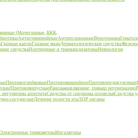
зивные (Мочегонные, БКК,
биотики
Антигеморройные
Антипсориазные
Венотоники
Гематол
а
Глазные капли
Глазные мази
Дерматологические средства
Железо
щие средства
Ноотропные и транквилизаторы
Неврология
ные
Противогрибковые
Противомикробное
Противопедикулезные
еские
Противовирусные
Ранозаживляющие, повыш регенерацию
Р
 регуляторы аппетита
Средства от синдрома похмелья
Средства 
ечно-сосудистые
Лечение полости рта
ЛОР органы
Электронные термометры
Ингаляторы