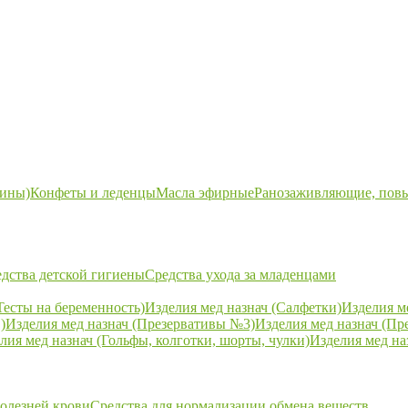
ины)
Конфеты и леденцы
Масла эфирные
Ранозаживляющие, пов
дства детской гигиены
Средства ухода за младенцами
Тесты на беременность)
Изделия мед назнач (Салфетки)
Изделия м
)
Изделия мед назнач (Презервативы №3)
Изделия мед назнач (Пр
лия мед назнач (Гольфы, колготки, шорты, чулки)
Изделия мед на
болезней крови
Средства для нормализации обмена веществ