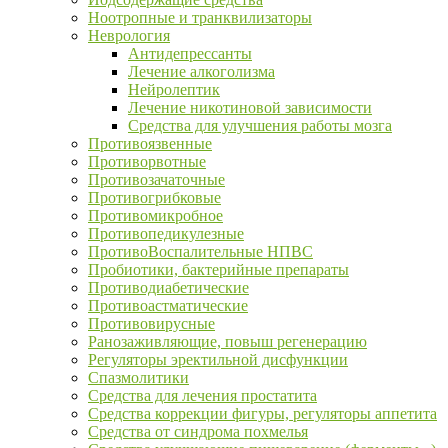
Ноотропные и транквилизаторы
Неврология
Антидепрессанты
Лечение алкоголизма
Нейролептик
Лечение никотиновой зависимости
Средства для улучшения работы мозга
Противоязвенные
Противорвотные
Противозачаточные
Противогрибковые
Противомикробное
Противопедикулезные
ПротивоВоспалительные НПВС
Пробиотики, бактерийные препараты
Противодиабетические
Противоастматические
Противовирусные
Ранозаживляющие, повыш регенерацию
Регуляторы эректильной дисфункции
Спазмолитики
Средства для лечения простатита
Средства коррекции фигуры, регуляторы аппетита
Средства от синдрома похмелья