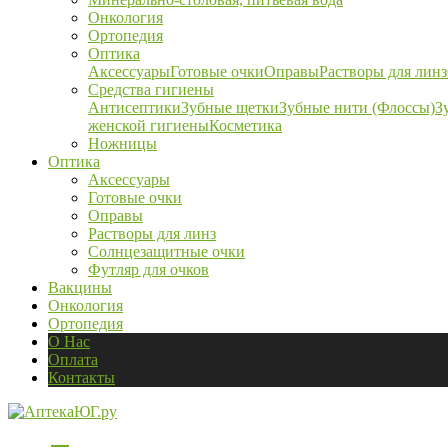
Онкология
Ортопедия
Оптика
Аксессуары
Готовые очки
Оправы
Растворы для линз
Средства гигиены
Антисептики
Зубные щетки
Зубные нити (Флоссы)
З
женской гигиены
Косметика
Ножницы
Оптика
Аксессуары
Готовые очки
Оправы
Растворы для линз
Солнцезащитные очки
Футляр для очков
Вакцины
Онкология
Ортопедия
О Нас
Оплата
Контакты