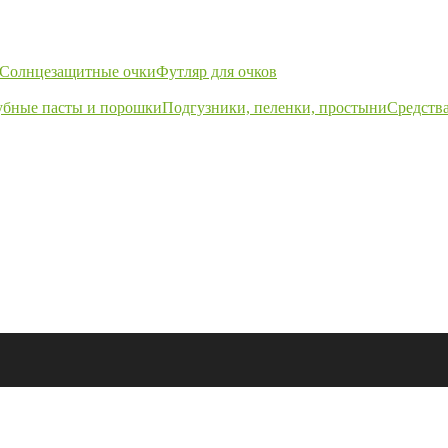
Солнцезащитные очки
Футляр для очков
убные пасты и порошки
Подгузники, пеленки, простыни
Средства