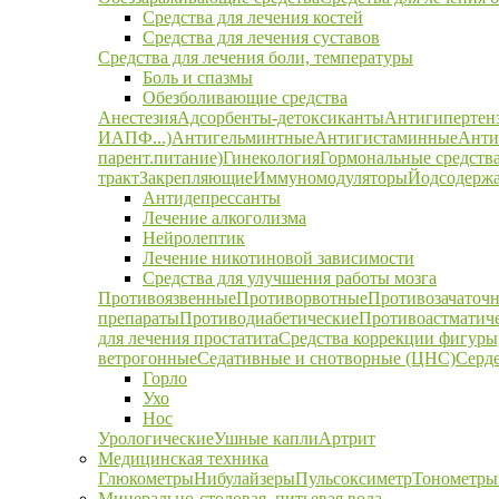
Средства для лечения костей
Средства для лечения суставов
Средства для лечения боли, температуры
Боль и спазмы
Обезболивающие средства
Анестезия
Адсорбенты-детоксиканты
Антигипертен
ИАПФ...)
Антигельминтные
Антигистаминные
Анти
парент.питание)
Гинекология
Гормональные средств
тракт
Закрепляющие
Иммуномодуляторы
Йодсодержа
Антидепрессанты
Лечение алкоголизма
Нейролептик
Лечение никотиновой зависимости
Средства для улучшения работы мозга
Противоязвенные
Противорвотные
Противозачаточ
препараты
Противодиабетические
Противоастматич
для лечения простатита
Средства коррекции фигуры,
ветрогонные
Седативные и снотворные (ЦНС)
Серд
Горло
Ухо
Нос
Урологические
Ушные капли
Артрит
Медицинская техника
Глюкометры
Нибулайзеры
Пульсоксиметр
Тонометры
Минерально-столовая, питьевая вода