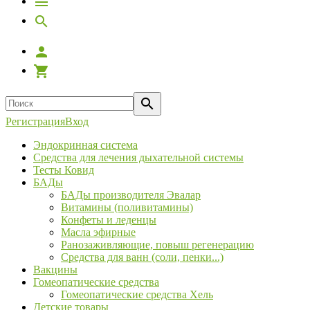
Регистрация
Вход
Эндокринная система
Средства для лечения дыхательной системы
Тесты Ковид
БАДы
БАДы производителя Эвалар
Витамины (поливитамины)
Конфеты и леденцы
Масла эфирные
Ранозаживляющие, повыш регенерацию
Средства для ванн (соли, пенки...)
Вакцины
Гомеопатические средства
Гомеопатические средства Хель
Детские товары