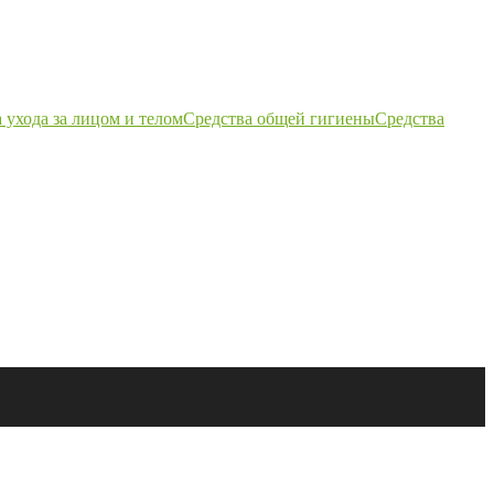
 ухода за лицом и телом
Средства общей гигиены
Средства