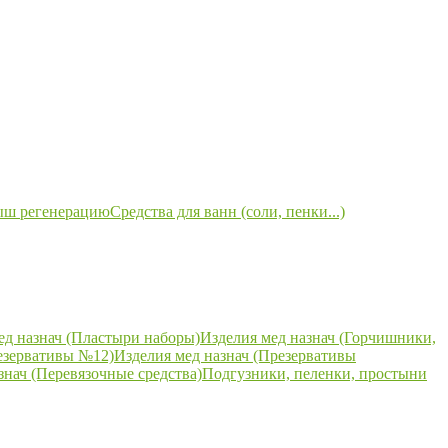
ыш регенерацию
Средства для ванн (соли, пенки...)
ед назнач (Пластыри наборы)
Изделия мед назнач (Горчишники,
езервативы №12)
Изделия мед назнач (Презервативы
знач (Перевязочные средства)
Подгузники, пеленки, простыни