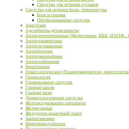
Средства для лечения суставов
Средства для лечения боли, температуры
Боль и спазмы
Обезболивающие средства
Анестезия
Адсорбенты-детоксиканты
Антигипертензивные (Мочегонные, БКК, ИАПФ...)
Антигельминтные
Антигистаминные
Антибиотики
Антигеморройные
Антипсориазные
Венотоники
Гематологические (Плазмозаменители, парент.пита
Гинекология
Гормональные средства
Глазные капли
Глазные мази
Дерматологические средства
Железосодержащие препараты
Желчегонные
Желудочно-кишечный-тракт
Закрепляющие
Иммуномодуляторы
Йодсодержащие средства