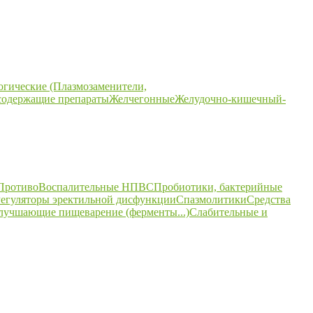
огические (Плазмозаменители,
содержащие препараты
Желчегонные
Желудочно-кишечный-
ПротивоВоспалительные НПВС
Пробиотики, бактерийные
егуляторы эректильной дисфункции
Спазмолитики
Средства
улучшающие пищеварение (ферменты...)
Слабительные и