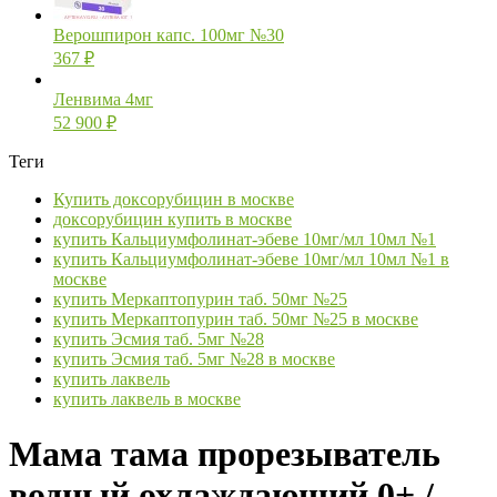
Верошпирон капс. 100мг №30
367
₽
Ленвима 4мг
52 900
₽
Теги
Купить доксорубицин в москве
доксорубицин купить в москве
купить Кальциумфолинат-эбеве 10мг/мл 10мл №1
купить Кальциумфолинат-эбеве 10мг/мл 10мл №1 в
москве
купить Меркаптопурин таб. 50мг №25
купить Меркаптопурин таб. 50мг №25 в москве
купить Эсмия таб. 5мг №28
купить Эсмия таб. 5мг №28 в москве
купить лаквель
купить лаквель в москве
Мама тама прорезыватель
водный охлаждающий 0+ /