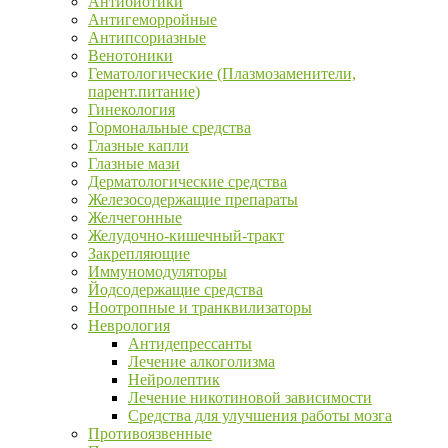
Антибиотики
Антигеморройные
Антипсориазные
Венотоники
Гематологические (Плазмозаменители,
парент.питание)
Гинекология
Гормональные средства
Глазные капли
Глазные мази
Дерматологические средства
Железосодержащие препараты
Желчегонные
Желудочно-кишечный-тракт
Закрепляющие
Иммуномодуляторы
Йодсодержащие средства
Ноотропные и транквилизаторы
Неврология
Антидепрессанты
Лечение алкоголизма
Нейролептик
Лечение никотиновой зависимости
Средства для улучшения работы мозга
Противоязвенные