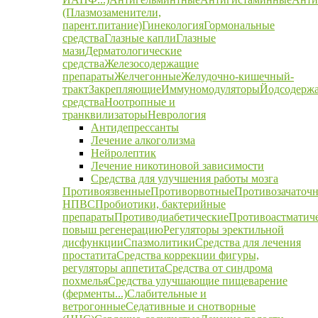
(Плазмозаменители,
парент.питание)
Гинекология
Гормональные
средства
Глазные капли
Глазные
мази
Дерматологические
средства
Железосодержащие
препараты
Желчегонные
Желудочно-кишечный-
тракт
Закрепляющие
Иммуномодуляторы
Йодсодерж
средства
Ноотропные и
транквилизаторы
Неврология
Антидепрессанты
Лечение алкоголизма
Нейролептик
Лечение никотиновой зависимости
Средства для улучшения работы мозга
Противоязвенные
Противорвотные
Противозачаточ
НПВС
Пробиотики, бактерийные
препараты
Противодиабетические
Противоастматич
повыш регенерацию
Регуляторы эректильной
дисфункции
Спазмолитики
Средства для лечения
простатита
Средства коррекции фигуры,
регуляторы аппетита
Средства от синдрома
похмелья
Средства улучшающие пищеварение
(ферменты...)
Слабительные и
ветрогонные
Седативные и снотворные