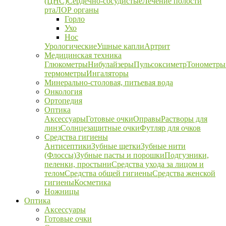
(ЦНС)
Сердечно-сосудистые
Лечение полости
рта
ЛОР органы
Горло
Ухо
Нос
Урологические
Ушные капли
Артрит
Медицинская техника
Глюкометры
Нибулайзеры
Пульсоксиметр
Тонометры
термометры
Ингаляторы
Минерально-столовая, питьевая вода
Онкология
Ортопедия
Оптика
Аксессуары
Готовые очки
Оправы
Растворы для
линз
Солнцезащитные очки
Футляр для очков
Средства гигиены
Антисептики
Зубные щетки
Зубные нити
(Флоссы)
Зубные пасты и порошки
Подгузники,
пеленки, простыни
Средства ухода за лицом и
телом
Средства общей гигиены
Средства женской
гигиены
Косметика
Ножницы
Оптика
Аксессуары
Готовые очки