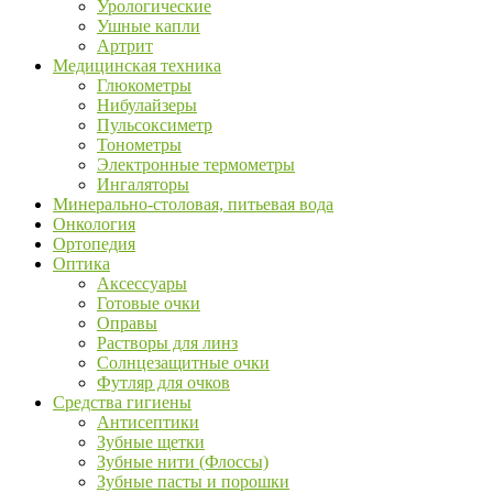
Урологические
Ушные капли
Артрит
Медицинская техника
Глюкометры
Нибулайзеры
Пульсоксиметр
Тонометры
Электронные термометры
Ингаляторы
Минерально-столовая, питьевая вода
Онкология
Ортопедия
Оптика
Аксессуары
Готовые очки
Оправы
Растворы для линз
Солнцезащитные очки
Футляр для очков
Средства гигиены
Антисептики
Зубные щетки
Зубные нити (Флоссы)
Зубные пасты и порошки