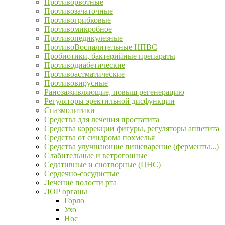
Противорвотные
Противозачаточные
Противогрибковые
Противомикробное
Противопедикулезные
ПротивоВоспалительные НПВС
Пробиотики, бактерийные препараты
Противодиабетические
Противоастматические
Противовирусные
Ранозаживляющие, повыш регенерацию
Регуляторы эректильной дисфункции
Спазмолитики
Средства для лечения простатита
Средства коррекции фигуры, регуляторы аппетита
Средства от синдрома похмелья
Средства улучшающие пищеварение (ферменты...)
Слабительные и ветрогонные
Седативные и снотворные (ЦНС)
Сердечно-сосудистые
Лечение полости рта
ЛОР органы
Горло
Ухо
Нос