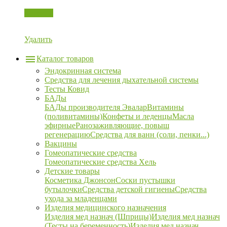
Корзина
Удалить
Каталог товаров
Эндокринная система
Средства для лечения дыхательной системы
Тесты Ковид
БАДы
БАДы производителя Эвалар
Витамины
(поливитамины)
Конфеты и леденцы
Масла
эфирные
Ранозаживляющие, повыш
регенерацию
Средства для ванн (соли, пенки...)
Вакцины
Гомеопатические средства
Гомеопатические средства Хель
Детские товары
Косметика Джонсон
Соски пустышки
бутылочки
Средства детской гигиены
Средства
ухода за младенцами
Изделия медицинского назначения
Изделия мед назнач (Шприцы)
Изделия мед назнач
(Тесты на беременность)
Изделия мед назнач