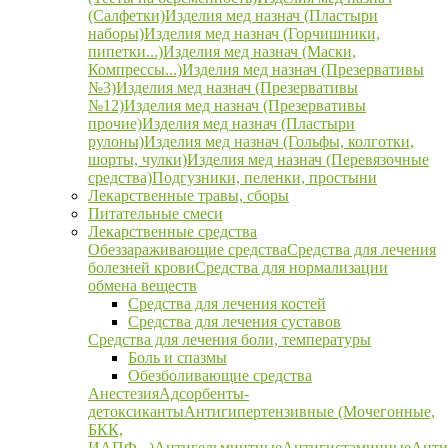
(Салфетки)
Изделия мед назнач (Пластыри
наборы)
Изделия мед назнач (Горчишники,
пипетки...)
Изделия мед назнач (Маски,
Компрессы...)
Изделия мед назнач (Презервативы
№3)
Изделия мед назнач (Презервативы
№12)
Изделия мед назнач (Презервативы
прочие)
Изделия мед назнач (Пластыри
рулоны)
Изделия мед назнач (Гольфы, колготки,
шорты, чулки)
Изделия мед назнач (Перевязочные
средства)
Подгузники, пеленки, простыни
Лекарственные травы, сборы
Питательные смеси
Лекарственные средства
Обеззараживающие средства
Средства для лечения
болезней крови
Средства для нормализации
обмена веществ
Средства для лечения костей
Средства для лечения суставов
Средства для лечения боли, температуры
Боль и спазмы
Обезболивающие средства
Анестезия
Адсорбенты-
детоксиканты
Антигипертензивные (Мочегонные,
БКК,
ИАПФ...)
Антигельминтные
Антигистаминные
Анти