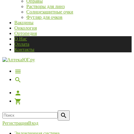
Оправы
Растворы для линз
Солнцезащитные очки
Футляр для очков
Вакцины
Онкология
Ортопедия
О Нас
Оплата
Контакты
Регистрация
Вход
Эндокринная система