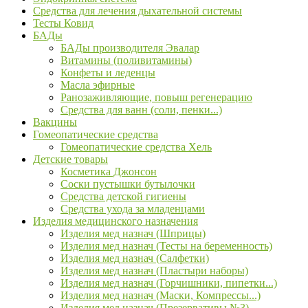
Средства для лечения дыхательной системы
Тесты Ковид
БАДы
БАДы производителя Эвалар
Витамины (поливитамины)
Конфеты и леденцы
Масла эфирные
Ранозаживляющие, повыш регенерацию
Средства для ванн (соли, пенки...)
Вакцины
Гомеопатические средства
Гомеопатические средства Хель
Детские товары
Косметика Джонсон
Соски пустышки бутылочки
Средства детской гигиены
Средства ухода за младенцами
Изделия медицинского назначения
Изделия мед назнач (Шприцы)
Изделия мед назнач (Тесты на беременность)
Изделия мед назнач (Салфетки)
Изделия мед назнач (Пластыри наборы)
Изделия мед назнач (Горчишники, пипетки...)
Изделия мед назнач (Маски, Компрессы...)
Изделия мед назнач (Презервативы №3)