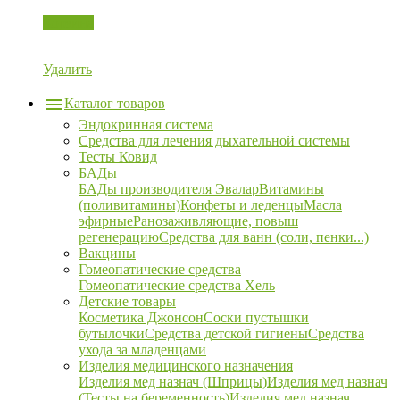
Корзина
Удалить
Каталог товаров
Эндокринная система
Средства для лечения дыхательной системы
Тесты Ковид
БАДы
БАДы производителя Эвалар
Витамины
(поливитамины)
Конфеты и леденцы
Масла
эфирные
Ранозаживляющие, повыш
регенерацию
Средства для ванн (соли, пенки...)
Вакцины
Гомеопатические средства
Гомеопатические средства Хель
Детские товары
Косметика Джонсон
Соски пустышки
бутылочки
Средства детской гигиены
Средства
ухода за младенцами
Изделия медицинского назначения
Изделия мед назнач (Шприцы)
Изделия мед назнач
(Тесты на беременность)
Изделия мед назнач