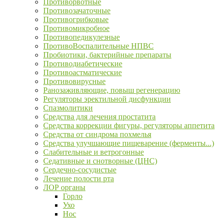
Противорвотные
Противозачаточные
Противогрибковые
Противомикробное
Противопедикулезные
ПротивоВоспалительные НПВС
Пробиотики, бактерийные препараты
Противодиабетические
Противоастматические
Противовирусные
Ранозаживляющие, повыш регенерацию
Регуляторы эректильной дисфункции
Спазмолитики
Средства для лечения простатита
Средства коррекции фигуры, регуляторы аппетита
Средства от синдрома похмелья
Средства улучшающие пищеварение (ферменты...)
Слабительные и ветрогонные
Седативные и снотворные (ЦНС)
Сердечно-сосудистые
Лечение полости рта
ЛОР органы
Горло
Ухо
Нос