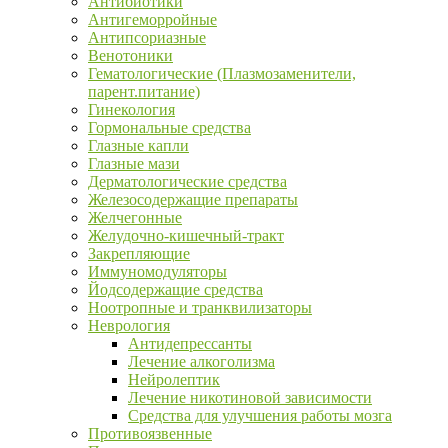
Антибиотики
Антигеморройные
Антипсориазные
Венотоники
Гематологические (Плазмозаменители,
парент.питание)
Гинекология
Гормональные средства
Глазные капли
Глазные мази
Дерматологические средства
Железосодержащие препараты
Желчегонные
Желудочно-кишечный-тракт
Закрепляющие
Иммуномодуляторы
Йодсодержащие средства
Ноотропные и транквилизаторы
Неврология
Антидепрессанты
Лечение алкоголизма
Нейролептик
Лечение никотиновой зависимости
Средства для улучшения работы мозга
Противоязвенные