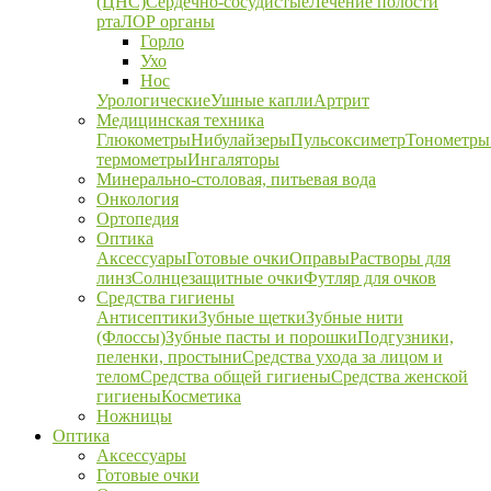
(ЦНС)
Сердечно-сосудистые
Лечение полости
рта
ЛОР органы
Горло
Ухо
Нос
Урологические
Ушные капли
Артрит
Медицинская техника
Глюкометры
Нибулайзеры
Пульсоксиметр
Тонометры
термометры
Ингаляторы
Минерально-столовая, питьевая вода
Онкология
Ортопедия
Оптика
Аксессуары
Готовые очки
Оправы
Растворы для
линз
Солнцезащитные очки
Футляр для очков
Средства гигиены
Антисептики
Зубные щетки
Зубные нити
(Флоссы)
Зубные пасты и порошки
Подгузники,
пеленки, простыни
Средства ухода за лицом и
телом
Средства общей гигиены
Средства женской
гигиены
Косметика
Ножницы
Оптика
Аксессуары
Готовые очки