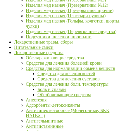
Изделия мед назнач (Презервативы №12)
Изделия мед назнач (Презервативы прочие)
Изделия мед назнач (Пластыри рулоны)
Изделия мед назнач (Гольфы, колготки, шорты,
чулки)
Изделия мед назнач (Перевязочные средства)
Подгузники, пеленки, простыни
Лекарственные травы, сборы
Питательные смеси
Лекарственные средства
Обеззараживающие средства
Средства для лечения болезней крови
Средства для нормализации обмена веществ
Средства для лечения костей
Средства для лечения суставов
Средства для лечения боли, температуры
Боль и спазмы
Обезболивающие средства
Анестезия
Адсорбенты-детоксиканты
Антигипертензивные (Мочегонные, БКК,
ИАПФ...)
Антигельминтные
Антигистаминные