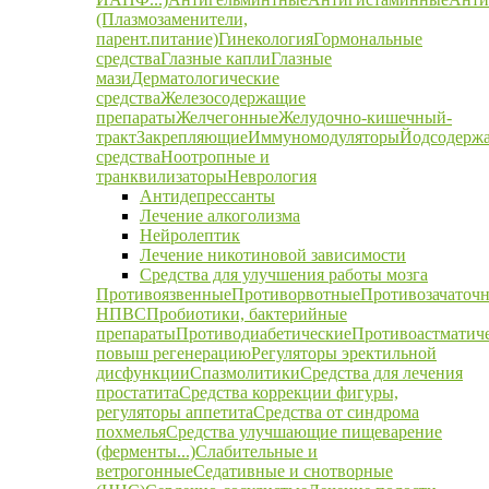
(Плазмозаменители,
парент.питание)
Гинекология
Гормональные
средства
Глазные капли
Глазные
мази
Дерматологические
средства
Железосодержащие
препараты
Желчегонные
Желудочно-кишечный-
тракт
Закрепляющие
Иммуномодуляторы
Йодсодерж
средства
Ноотропные и
транквилизаторы
Неврология
Антидепрессанты
Лечение алкоголизма
Нейролептик
Лечение никотиновой зависимости
Средства для улучшения работы мозга
Противоязвенные
Противорвотные
Противозачаточ
НПВС
Пробиотики, бактерийные
препараты
Противодиабетические
Противоастматич
повыш регенерацию
Регуляторы эректильной
дисфункции
Спазмолитики
Средства для лечения
простатита
Средства коррекции фигуры,
регуляторы аппетита
Средства от синдрома
похмелья
Средства улучшающие пищеварение
(ферменты...)
Слабительные и
ветрогонные
Седативные и снотворные