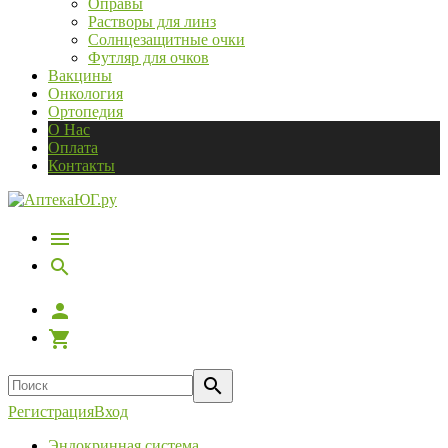
Оправы
Растворы для линз
Солнцезащитные очки
Футляр для очков
Вакцины
Онкология
Ортопедия
О Нас
Оплата
Контакты
Регистрация
Вход
Эндокринная система