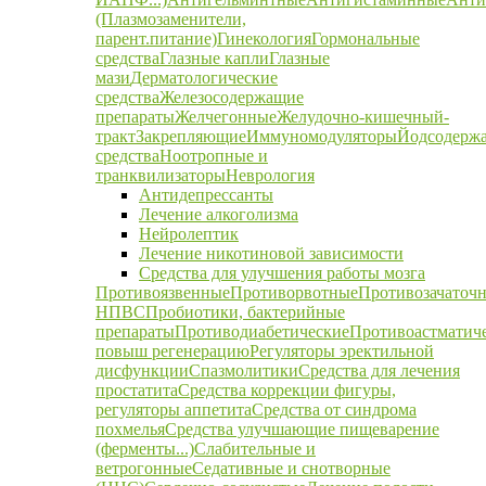
(Плазмозаменители,
парент.питание)
Гинекология
Гормональные
средства
Глазные капли
Глазные
мази
Дерматологические
средства
Железосодержащие
препараты
Желчегонные
Желудочно-кишечный-
тракт
Закрепляющие
Иммуномодуляторы
Йодсодерж
средства
Ноотропные и
транквилизаторы
Неврология
Антидепрессанты
Лечение алкоголизма
Нейролептик
Лечение никотиновой зависимости
Средства для улучшения работы мозга
Противоязвенные
Противорвотные
Противозачаточ
НПВС
Пробиотики, бактерийные
препараты
Противодиабетические
Противоастматич
повыш регенерацию
Регуляторы эректильной
дисфункции
Спазмолитики
Средства для лечения
простатита
Средства коррекции фигуры,
регуляторы аппетита
Средства от синдрома
похмелья
Средства улучшающие пищеварение
(ферменты...)
Слабительные и
ветрогонные
Седативные и снотворные