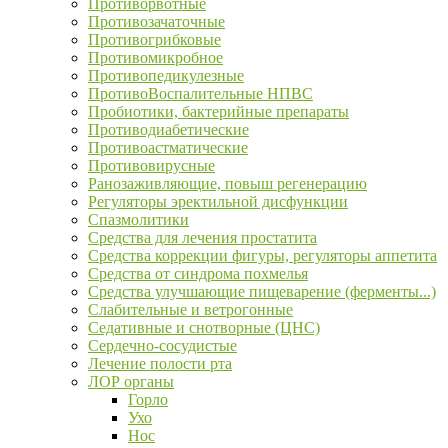
Противорвотные
Противозачаточные
Противогрибковые
Противомикробное
Противопедикулезные
ПротивоВоспалительные НПВС
Пробиотики, бактерийные препараты
Противодиабетические
Противоастматические
Противовирусные
Ранозаживляющие, повыш регенерацию
Регуляторы эректильной дисфункции
Спазмолитики
Средства для лечения простатита
Средства коррекции фигуры, регуляторы аппетита
Средства от синдрома похмелья
Средства улучшающие пищеварение (ферменты...)
Слабительные и ветрогонные
Седативные и снотворные (ЦНС)
Сердечно-сосудистые
Лечение полости рта
ЛОР органы
Горло
Ухо
Нос