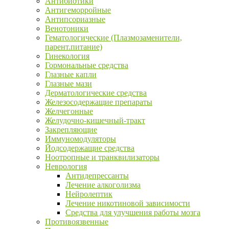
Антибиотики
Антигеморройные
Антипсориазные
Венотоники
Гематологические (Плазмозаменители,
парент.питание)
Гинекология
Гормональные средства
Глазные капли
Глазные мази
Дерматологические средства
Железосодержащие препараты
Желчегонные
Желудочно-кишечный-тракт
Закрепляющие
Иммуномодуляторы
Йодсодержащие средства
Ноотропные и транквилизаторы
Неврология
Антидепрессанты
Лечение алкоголизма
Нейролептик
Лечение никотиновой зависимости
Средства для улучшения работы мозга
Противоязвенные