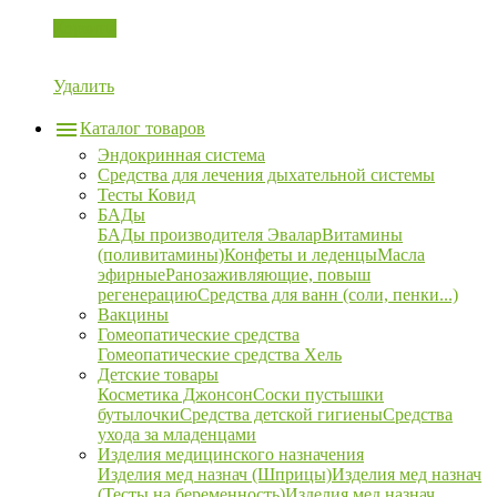
Корзина
Удалить
Каталог товаров
Эндокринная система
Средства для лечения дыхательной системы
Тесты Ковид
БАДы
БАДы производителя Эвалар
Витамины
(поливитамины)
Конфеты и леденцы
Масла
эфирные
Ранозаживляющие, повыш
регенерацию
Средства для ванн (соли, пенки...)
Вакцины
Гомеопатические средства
Гомеопатические средства Хель
Детские товары
Косметика Джонсон
Соски пустышки
бутылочки
Средства детской гигиены
Средства
ухода за младенцами
Изделия медицинского назначения
Изделия мед назнач (Шприцы)
Изделия мед назнач
(Тесты на беременность)
Изделия мед назнач