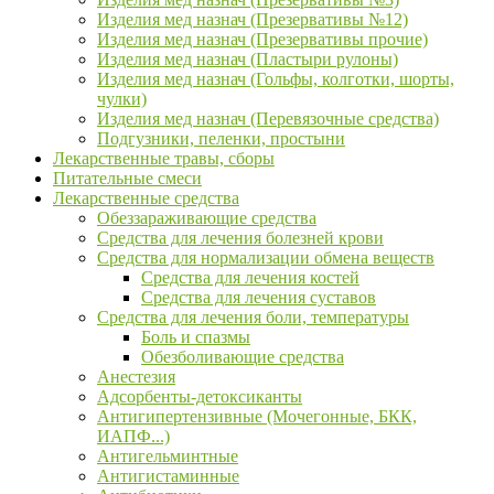
Изделия мед назнач (Презервативы №12)
Изделия мед назнач (Презервативы прочие)
Изделия мед назнач (Пластыри рулоны)
Изделия мед назнач (Гольфы, колготки, шорты,
чулки)
Изделия мед назнач (Перевязочные средства)
Подгузники, пеленки, простыни
Лекарственные травы, сборы
Питательные смеси
Лекарственные средства
Обеззараживающие средства
Средства для лечения болезней крови
Средства для нормализации обмена веществ
Средства для лечения костей
Средства для лечения суставов
Средства для лечения боли, температуры
Боль и спазмы
Обезболивающие средства
Анестезия
Адсорбенты-детоксиканты
Антигипертензивные (Мочегонные, БКК,
ИАПФ...)
Антигельминтные
Антигистаминные