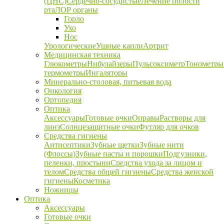
(ЦНС)
Сердечно-сосудистые
Лечение полости
рта
ЛОР органы
Горло
Ухо
Нос
Урологические
Ушные капли
Артрит
Медицинская техника
Глюкометры
Нибулайзеры
Пульсоксиметр
Тонометры
термометры
Ингаляторы
Минерально-столовая, питьевая вода
Онкология
Ортопедия
Оптика
Аксессуары
Готовые очки
Оправы
Растворы для
линз
Солнцезащитные очки
Футляр для очков
Средства гигиены
Антисептики
Зубные щетки
Зубные нити
(Флоссы)
Зубные пасты и порошки
Подгузники,
пеленки, простыни
Средства ухода за лицом и
телом
Средства общей гигиены
Средства женской
гигиены
Косметика
Ножницы
Оптика
Аксессуары
Готовые очки