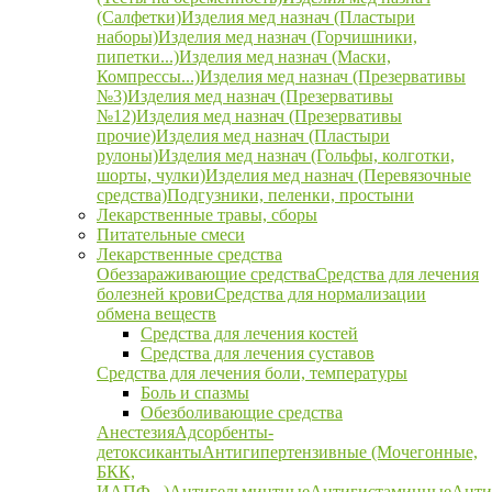
(Салфетки)
Изделия мед назнач (Пластыри
наборы)
Изделия мед назнач (Горчишники,
пипетки...)
Изделия мед назнач (Маски,
Компрессы...)
Изделия мед назнач (Презервативы
№3)
Изделия мед назнач (Презервативы
№12)
Изделия мед назнач (Презервативы
прочие)
Изделия мед назнач (Пластыри
рулоны)
Изделия мед назнач (Гольфы, колготки,
шорты, чулки)
Изделия мед назнач (Перевязочные
средства)
Подгузники, пеленки, простыни
Лекарственные травы, сборы
Питательные смеси
Лекарственные средства
Обеззараживающие средства
Средства для лечения
болезней крови
Средства для нормализации
обмена веществ
Средства для лечения костей
Средства для лечения суставов
Средства для лечения боли, температуры
Боль и спазмы
Обезболивающие средства
Анестезия
Адсорбенты-
детоксиканты
Антигипертензивные (Мочегонные,
БКК,
ИАПФ...)
Антигельминтные
Антигистаминные
Анти