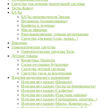
Средства для лечения дыхательной системы
Тесты Ковид
БАДы
БАДы производителя Эвалар
Витамины (поливитамины)
Конфеты и леденцы
Масла эфирные
Ранозаживляющие, повыш регенерацию
Средства для ванн (соли, пенки...)
Вакцины
Гомеопатические средства
Гомеопатические средства Хель
Детские товары
Косметика Джонсон
Соски пустышки бутылочки
Средства детской гигиены
Средства ухода за младенцами
Изделия медицинского назначения
Изделия мед назнач (Шприцы)
Изделия мед назнач (Тесты на беременность)
Изделия мед назнач (Салфетки)
Изделия мед назнач (Пластыри наборы)
Изделия мед назнач (Горчишники, пипетки...)
Изделия мед назнач (Маски, Компрессы...)
Изделия мед назнач (Презервативы №3)