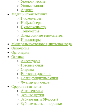
Урологические
Ушные капли
Артрит
Медицинская техника
Глюкометры
Нибулайзеры
Пульсоксиметр
Тонометры
Электронные термометры
Ингаляторы
Минерально-столовая, питьевая вода
Онкология
Ортопедия
Оптика
Аксессуары
Готовые очки
Оправы
Растворы для линз
Солнцезащитные очки
Футляр для очков
Средства гигиены
Антисептики
Зубные щетки
Зубные нити (Флоссы)
Зубные пасты и порошки