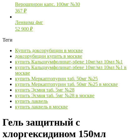
Верошпирон капс. 100мг №30
367
₽
Ленвима 4мг
52 900
₽
Теги
Купить доксорубицин в москве
доксорубицин купить в москве
купить Кальциумфолинат-эбеве 10мг/мл 10мл №1
купить Кальциумфолинат-эбеве 10мг/мл 10мл №1 в
москве
купить Меркаптопурин таб. 50мг №25
купить Меркаптопурин таб. 50мг №25 в москве
купить Эсмия таб. 5мг №28
купить Эсмия таб. 5мг №28 в москве
купить лаквель
купить лаквель в москве
Гель защитный с
хлоргексидином 150мл