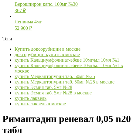
Верошпирон капс. 100мг №30
367
₽
Ленвима 4мг
52 900
₽
Теги
Купить доксорубицин в москве
доксорубицин купить в москве
купить Кальциумфолинат-эбеве 10мг/мл 10мл №1
купить Кальциумфолинат-эбеве 10мг/мл 10мл №1 в
москве
купить Меркаптопурин таб. 50мг №25
купить Меркаптопурин таб. 50мг №25 в москве
купить Эсмия таб. 5мг №28
купить Эсмия таб. 5мг №28 в москве
купить лаквель
купить лаквель в москве
Римантадин реневал 0,05 n20
табл