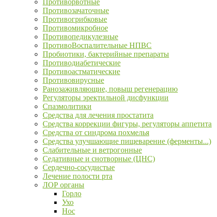
Противорвотные
Противозачаточные
Противогрибковые
Противомикробное
Противопедикулезные
ПротивоВоспалительные НПВС
Пробиотики, бактерийные препараты
Противодиабетические
Противоастматические
Противовирусные
Ранозаживляющие, повыш регенерацию
Регуляторы эректильной дисфункции
Спазмолитики
Средства для лечения простатита
Средства коррекции фигуры, регуляторы аппетита
Средства от синдрома похмелья
Средства улучшающие пищеварение (ферменты...)
Слабительные и ветрогонные
Седативные и снотворные (ЦНС)
Сердечно-сосудистые
Лечение полости рта
ЛОР органы
Горло
Ухо
Нос