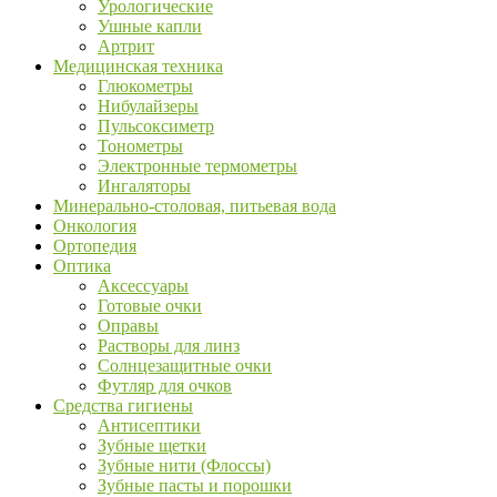
Урологические
Ушные капли
Артрит
Медицинская техника
Глюкометры
Нибулайзеры
Пульсоксиметр
Тонометры
Электронные термометры
Ингаляторы
Минерально-столовая, питьевая вода
Онкология
Ортопедия
Оптика
Аксессуары
Готовые очки
Оправы
Растворы для линз
Солнцезащитные очки
Футляр для очков
Средства гигиены
Антисептики
Зубные щетки
Зубные нити (Флоссы)
Зубные пасты и порошки