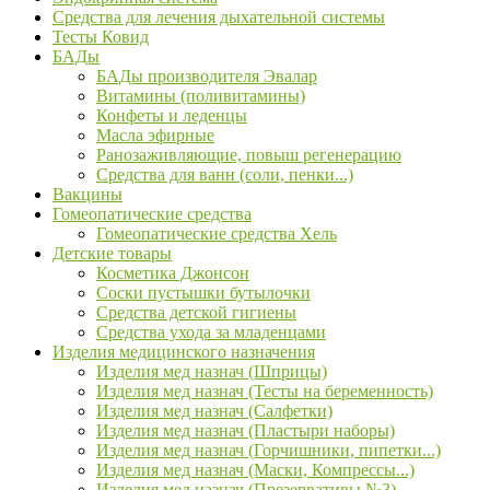
Средства для лечения дыхательной системы
Тесты Ковид
БАДы
БАДы производителя Эвалар
Витамины (поливитамины)
Конфеты и леденцы
Масла эфирные
Ранозаживляющие, повыш регенерацию
Средства для ванн (соли, пенки...)
Вакцины
Гомеопатические средства
Гомеопатические средства Хель
Детские товары
Косметика Джонсон
Соски пустышки бутылочки
Средства детской гигиены
Средства ухода за младенцами
Изделия медицинского назначения
Изделия мед назнач (Шприцы)
Изделия мед назнач (Тесты на беременность)
Изделия мед назнач (Салфетки)
Изделия мед назнач (Пластыри наборы)
Изделия мед назнач (Горчишники, пипетки...)
Изделия мед назнач (Маски, Компрессы...)
Изделия мед назнач (Презервативы №3)