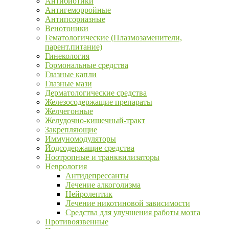
Антибиотики
Антигеморройные
Антипсориазные
Венотоники
Гематологические (Плазмозаменители,
парент.питание)
Гинекология
Гормональные средства
Глазные капли
Глазные мази
Дерматологические средства
Железосодержащие препараты
Желчегонные
Желудочно-кишечный-тракт
Закрепляющие
Иммуномодуляторы
Йодсодержащие средства
Ноотропные и транквилизаторы
Неврология
Антидепрессанты
Лечение алкоголизма
Нейролептик
Лечение никотиновой зависимости
Средства для улучшения работы мозга
Противоязвенные