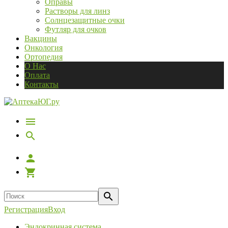
Оправы
Растворы для линз
Солнцезащитные очки
Футляр для очков
Вакцины
Онкология
Ортопедия
О Нас
Оплата
Контакты
Регистрация
Вход
Эндокринная система