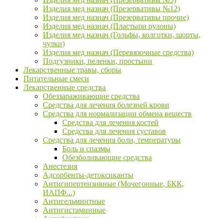
Изделия мед назнач (Презервативы №12)
Изделия мед назнач (Презервативы прочие)
Изделия мед назнач (Пластыри рулоны)
Изделия мед назнач (Гольфы, колготки, шорты,
чулки)
Изделия мед назнач (Перевязочные средства)
Подгузники, пеленки, простыни
Лекарственные травы, сборы
Питательные смеси
Лекарственные средства
Обеззараживающие средства
Средства для лечения болезней крови
Средства для нормализации обмена веществ
Средства для лечения костей
Средства для лечения суставов
Средства для лечения боли, температуры
Боль и спазмы
Обезболивающие средства
Анестезия
Адсорбенты-детоксиканты
Антигипертензивные (Мочегонные, БКК,
ИАПФ...)
Антигельминтные
Антигистаминные