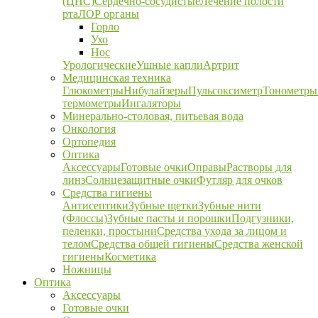
(ЦНС)
Сердечно-сосудистые
Лечение полости
рта
ЛОР органы
Горло
Ухо
Нос
Урологические
Ушные капли
Артрит
Медицинская техника
Глюкометры
Нибулайзеры
Пульсоксиметр
Тонометры
термометры
Ингаляторы
Минерально-столовая, питьевая вода
Онкология
Ортопедия
Оптика
Аксессуары
Готовые очки
Оправы
Растворы для
линз
Солнцезащитные очки
Футляр для очков
Средства гигиены
Антисептики
Зубные щетки
Зубные нити
(Флоссы)
Зубные пасты и порошки
Подгузники,
пеленки, простыни
Средства ухода за лицом и
телом
Средства общей гигиены
Средства женской
гигиены
Косметика
Ножницы
Оптика
Аксессуары
Готовые очки