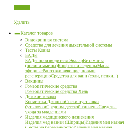
Корзина
Удалить
Каталог товаров
Эндокринная система
Средства для лечения дыхательной системы
Тесты Ковид
БАДы
БАДы производителя Эвалар
Витамины
(поливитамины)
Конфеты и леденцы
Масла
эфирные
Ранозаживляющие, повыш
регенерацию
Средства для ванн (соли, пенки...)
Вакцины
Гомеопатические средства
Гомеопатические средства Хель
Детские товары
Косметика Джонсон
Соски пустышки
бутылочки
Средства детской гигиены
Средства
ухода за младенцами
Изделия медицинского назначения
Изделия мед назнач (Шприцы)
Изделия мед назнач
(Тесты на беременность)
Изделия мед назнач