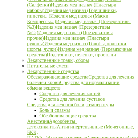
(Салфетки)
Изделия мед назнач (Пластыри
наборы)
Изделия мед назнач (Горчишники,
пипетки...)
Изделия мед назнач (Маски,
Компрессы...)
Изделия мед назнач (Презервативы
№3)
Изделия мед назнач (Презервативы
№12)
Изделия мед назнач (Презервативы
прочие)
Изделия мед назнач (Пластыри
рулоны)
Изделия мед назнач (Гольфы, колготки,
шорты, чулки)
Изделия мед назнач (Перевязочные
средства)
Подгузники, пеленки, простыни
Лекарственные травы, сборы
Питательные смеси
Лекарственные средства
Обеззараживающие средства
Средства для лечения
болезней крови
Средства для нормализации
обмена веществ
Средства для лечения костей
Средства для лечения суставов
Средства для лечения боли, температуры
Боль и спазмы
Обезболивающие средства
Анестезия
Адсорбенты-
детоксиканты
Антигипертензивные (Мочегонные,
БКК,
ИАПФ...)
Антигельминтные
Антигистаминные
Анти