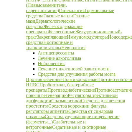
(Плазмозаменители,
парент.питание)
Гинекология
Гормональные
средства
Глазные капли
Глазные
мази
Дерматологические
средства
Железосодержащие
препараты
Желчегонные
Желудочно-кишечный-
тракт
Закрепляющие
Иммуномодуляторы
Йодсодерж
средства
Ноотропные и
транквилизаторы
Неврология
Антидепрессанты
Лечение алкоголизма
Нейролептик
Лечение никотиновой зависимости
Средства для улучшения работы мозга
Противоязвенные
Противорвотные
Противозачаточ
НПВС
Пробиотики, бактерийные
препараты
Противодиабетические
Противоастматич
повыш регенерацию
Регуляторы эректильной
дисфункции
Спазмолитики
Средства для лечения
простатита
Средства коррекции фигуры,
регуляторы аппетита
Средства от синдрома
похмелья
Средства улучшающие пищеварение
(ферменты...)
Слабительные и
ветрогонные
Седативные и снотворные