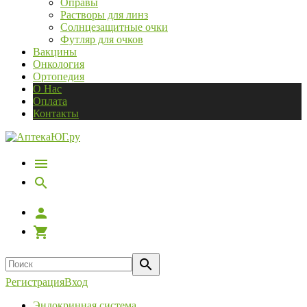
Оправы
Растворы для линз
Солнцезащитные очки
Футляр для очков
Вакцины
Онкология
Ортопедия
О Нас
Оплата
Контакты
Регистрация
Вход
Эндокринная система