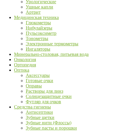
Урологические
Ушные капли
Артрит
Медицинская техника
Глюкометры
Нибулайзеры
Пульсоксиметр
Тонометры
Электронные термометры
Ингаляторы
Минерально-столовая, питьевая вода
Онкология
Ортопедия
Оптика
Аксессуары
Готовые очки
Оправы
Растворы для линз
Солнцезащитные очки
Футляр для очков
Средства гигиены
Антисептики
Зубные щетки
Зубные нити (Флоссы)
Зубные пасты и порошки