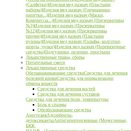
(Салфетки)
Изделия мед назнач (Пластыри
наборы)
Изделия мед назнач (Горчишники,
пипетки...)
Изделия мед назнач (Маски,
Компрессы...)
Изделия мед назнач (Презервативы
№3)
Изделия мед назнач (Презервативы
№12)
Изделия мед назнач (Презервативы
прочие)
Изделия мед назнач (Пластыри
рулоны)
Изделия мед назнач (Гольфы, колготки,
шорты, чулки)
Изделия мед назнач (Перевязочные
средства)
Подгузники, пеленки, простыни
Лекарственные травы, сборы
Питательные смеси
Лекарственные средства
Обеззараживающие средства
Средства для лечения
болезней крови
Средства для нормализации
обмена веществ
Средства для лечения костей
Средства для лечения суставов
Средства для лечения боли, температуры
Боль и спазмы
Обезболивающие средства
Анестезия
Адсорбенты-
детоксиканты
Антигипертензивные (Мочегонные,
БКК,
ИАПФ...)
Антигельминтные
Антигистаминные
Анти