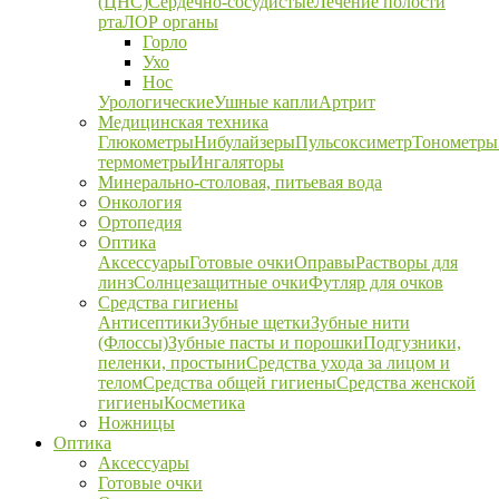
(ЦНС)
Сердечно-сосудистые
Лечение полости
рта
ЛОР органы
Горло
Ухо
Нос
Урологические
Ушные капли
Артрит
Медицинская техника
Глюкометры
Нибулайзеры
Пульсоксиметр
Тонометры
термометры
Ингаляторы
Минерально-столовая, питьевая вода
Онкология
Ортопедия
Оптика
Аксессуары
Готовые очки
Оправы
Растворы для
линз
Солнцезащитные очки
Футляр для очков
Средства гигиены
Антисептики
Зубные щетки
Зубные нити
(Флоссы)
Зубные пасты и порошки
Подгузники,
пеленки, простыни
Средства ухода за лицом и
телом
Средства общей гигиены
Средства женской
гигиены
Косметика
Ножницы
Оптика
Аксессуары
Готовые очки