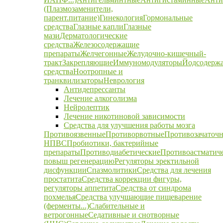
(Плазмозаменители,
парент.питание)
Гинекология
Гормональные
средства
Глазные капли
Глазные
мази
Дерматологические
средства
Железосодержащие
препараты
Желчегонные
Желудочно-кишечный-
тракт
Закрепляющие
Иммуномодуляторы
Йодсодерж
средства
Ноотропные и
транквилизаторы
Неврология
Антидепрессанты
Лечение алкоголизма
Нейролептик
Лечение никотиновой зависимости
Средства для улучшения работы мозга
Противоязвенные
Противорвотные
Противозачаточ
НПВС
Пробиотики, бактерийные
препараты
Противодиабетические
Противоастматич
повыш регенерацию
Регуляторы эректильной
дисфункции
Спазмолитики
Средства для лечения
простатита
Средства коррекции фигуры,
регуляторы аппетита
Средства от синдрома
похмелья
Средства улучшающие пищеварение
(ферменты...)
Слабительные и
ветрогонные
Седативные и снотворные