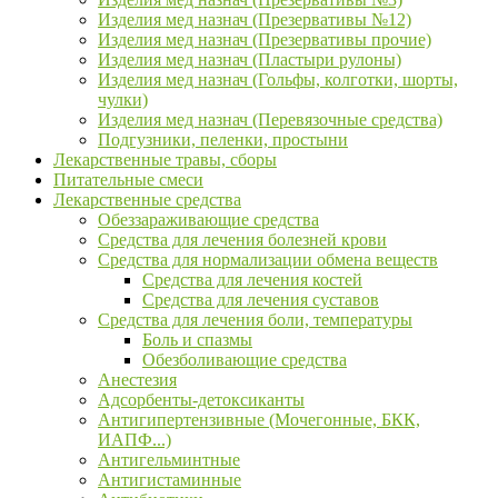
Изделия мед назнач (Презервативы №12)
Изделия мед назнач (Презервативы прочие)
Изделия мед назнач (Пластыри рулоны)
Изделия мед назнач (Гольфы, колготки, шорты,
чулки)
Изделия мед назнач (Перевязочные средства)
Подгузники, пеленки, простыни
Лекарственные травы, сборы
Питательные смеси
Лекарственные средства
Обеззараживающие средства
Средства для лечения болезней крови
Средства для нормализации обмена веществ
Средства для лечения костей
Средства для лечения суставов
Средства для лечения боли, температуры
Боль и спазмы
Обезболивающие средства
Анестезия
Адсорбенты-детоксиканты
Антигипертензивные (Мочегонные, БКК,
ИАПФ...)
Антигельминтные
Антигистаминные