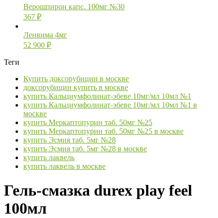
Верошпирон капс. 100мг №30
367
₽
Ленвима 4мг
52 900
₽
Теги
Купить доксорубицин в москве
доксорубицин купить в москве
купить Кальциумфолинат-эбеве 10мг/мл 10мл №1
купить Кальциумфолинат-эбеве 10мг/мл 10мл №1 в
москве
купить Меркаптопурин таб. 50мг №25
купить Меркаптопурин таб. 50мг №25 в москве
купить Эсмия таб. 5мг №28
купить Эсмия таб. 5мг №28 в москве
купить лаквель
купить лаквель в москве
Гель-смазка durex play feel
100мл