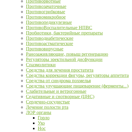
Противорвотные
Противозачаточные
Противогрибковые
Противомикробное
Противопедикулезные
ПротивоВоспалительные НПВС
Пробиотики, бактерийные препараты
Противодиабетические
Противоастматические
Противовирусные
Ранозаживляющие, повыш регенерацию
Регуляторы эректильной дисфункции
Спазмолитики
Средства для лечения простатита
Средства коррекции фигуры, регуляторы аппетита
Средства от синдрома похмелья
Средства улучшающие пищеварение (ферменты...)
Слабительные и ветрогонные
Седативные и снотворные (ЦНС)
Сердечно-сосудистые
Лечение полости рта
ЛОР органы
Горло
Ухо
Нос