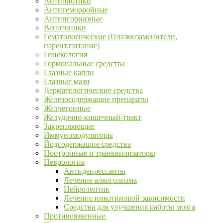
Антибиотики
Антигеморройные
Антипсориазные
Венотоники
Гематологические (Плазмозаменители,
парент.питание)
Гинекология
Гормональные средства
Глазные капли
Глазные мази
Дерматологические средства
Железосодержащие препараты
Желчегонные
Желудочно-кишечный-тракт
Закрепляющие
Иммуномодуляторы
Йодсодержащие средства
Ноотропные и транквилизаторы
Неврология
Антидепрессанты
Лечение алкоголизма
Нейролептик
Лечение никотиновой зависимости
Средства для улучшения работы мозга
Противоязвенные