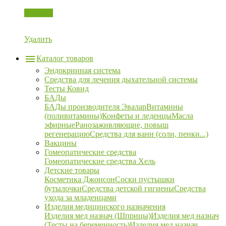
Корзина
Удалить
Каталог товаров
Эндокринная система
Средства для лечения дыхательной системы
Тесты Ковид
БАДы
БАДы производителя Эвалар
Витамины
(поливитамины)
Конфеты и леденцы
Масла
эфирные
Ранозаживляющие, повыш
регенерацию
Средства для ванн (соли, пенки...)
Вакцины
Гомеопатические средства
Гомеопатические средства Хель
Детские товары
Косметика Джонсон
Соски пустышки
бутылочки
Средства детской гигиены
Средства
ухода за младенцами
Изделия медицинского назначения
Изделия мед назнач (Шприцы)
Изделия мед назнач
(Тесты на беременность)
Изделия мед назнач