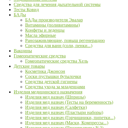
Средства для лечения дыхательной системы
Тесты Ковид
БАДы
БАДы производителя Эвалар
Витамины (поливитамины)
Конфеты и леденцы
Масла эфирные
Ранозаживляющие, повыш регенерацию
Средства для ванн (соли, пенки...)
Вакцины
Гомеопатические средства
Гомеопатические средства Хель
Детские товары
Косметика Джонсон
Соски пустышки бутылочки
Средства детской гигиены
Средства ухода за младенцами
Изделия медицинского назначения
Изделия мед назнач (Шприцы)
Изделия мед назнач (Тесты на беременность)
Изделия мед назнач (Салфетки)
Изделия мед назнач (Пластыри наборы)
Изделия мед назнач (Горчишники, пипетки...)
Изделия мед назнач (Маски, Компрессы...)
Изделия мед назнач (Презервативы №3)