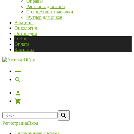
Оправы
Растворы для линз
Солнцезащитные очки
Футляр для очков
Вакцины
Онкология
Ортопедия
О Нас
Оплата
Контакты
Регистрация
Вход
Эндокринная система