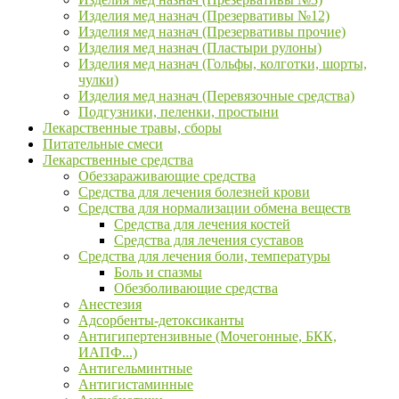
Изделия мед назнач (Презервативы №12)
Изделия мед назнач (Презервативы прочие)
Изделия мед назнач (Пластыри рулоны)
Изделия мед назнач (Гольфы, колготки, шорты,
чулки)
Изделия мед назнач (Перевязочные средства)
Подгузники, пеленки, простыни
Лекарственные травы, сборы
Питательные смеси
Лекарственные средства
Обеззараживающие средства
Средства для лечения болезней крови
Средства для нормализации обмена веществ
Средства для лечения костей
Средства для лечения суставов
Средства для лечения боли, температуры
Боль и спазмы
Обезболивающие средства
Анестезия
Адсорбенты-детоксиканты
Антигипертензивные (Мочегонные, БКК,
ИАПФ...)
Антигельминтные
Антигистаминные