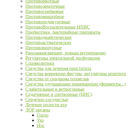
Противорвотные
Противозачаточные
Противогрибковые
Противомикробное
Противопедикулезные
ПротивоВоспалительные НПВС
Пробиотики, бактерийные препараты
Противодиабетические
Противоастматические
Противовирусные
Ранозаживляющие, повыш регенерацию
Регуляторы эректильной дисфункции
Спазмолитики
Средства для лечения простатита
Средства коррекции фигуры, регуляторы аппетита
Средства от синдрома похмелья
Средства улучшающие пищеварение (ферменты...)
Слабительные и ветрогонные
Седативные и снотворные (ЦНС)
Сердечно-сосудистые
Лечение полости рта
ЛОР органы
Горло
Ухо
Нос