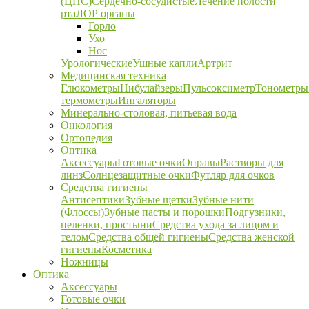
(ЦНС)
Сердечно-сосудистые
Лечение полости
рта
ЛОР органы
Горло
Ухо
Нос
Урологические
Ушные капли
Артрит
Медицинская техника
Глюкометры
Нибулайзеры
Пульсоксиметр
Тонометры
термометры
Ингаляторы
Минерально-столовая, питьевая вода
Онкология
Ортопедия
Оптика
Аксессуары
Готовые очки
Оправы
Растворы для
линз
Солнцезащитные очки
Футляр для очков
Средства гигиены
Антисептики
Зубные щетки
Зубные нити
(Флоссы)
Зубные пасты и порошки
Подгузники,
пеленки, простыни
Средства ухода за лицом и
телом
Средства общей гигиены
Средства женской
гигиены
Косметика
Ножницы
Оптика
Аксессуары
Готовые очки