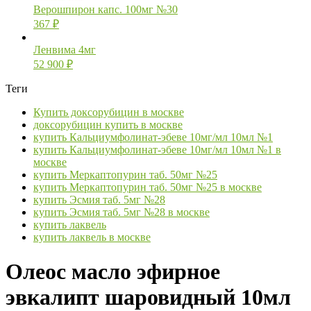
Верошпирон капс. 100мг №30
367
₽
Ленвима 4мг
52 900
₽
Теги
Купить доксорубицин в москве
доксорубицин купить в москве
купить Кальциумфолинат-эбеве 10мг/мл 10мл №1
купить Кальциумфолинат-эбеве 10мг/мл 10мл №1 в
москве
купить Меркаптопурин таб. 50мг №25
купить Меркаптопурин таб. 50мг №25 в москве
купить Эсмия таб. 5мг №28
купить Эсмия таб. 5мг №28 в москве
купить лаквель
купить лаквель в москве
Олеос масло эфирное
эвкалипт шаровидный 10мл