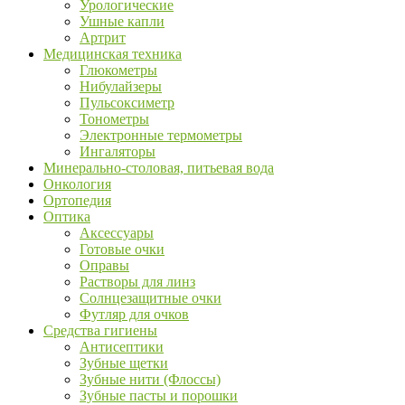
Урологические
Ушные капли
Артрит
Медицинская техника
Глюкометры
Нибулайзеры
Пульсоксиметр
Тонометры
Электронные термометры
Ингаляторы
Минерально-столовая, питьевая вода
Онкология
Ортопедия
Оптика
Аксессуары
Готовые очки
Оправы
Растворы для линз
Солнцезащитные очки
Футляр для очков
Средства гигиены
Антисептики
Зубные щетки
Зубные нити (Флоссы)
Зубные пасты и порошки