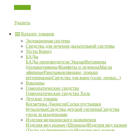
Корзина
Удалить
Каталог товаров
Эндокринная система
Средства для лечения дыхательной системы
Тесты Ковид
БАДы
БАДы производителя Эвалар
Витамины
(поливитамины)
Конфеты и леденцы
Масла
эфирные
Ранозаживляющие, повыш
регенерацию
Средства для ванн (соли, пенки...)
Вакцины
Гомеопатические средства
Гомеопатические средства Хель
Детские товары
Косметика Джонсон
Соски пустышки
бутылочки
Средства детской гигиены
Средства
ухода за младенцами
Изделия медицинского назначения
Изделия мед назнач (Шприцы)
Изделия мед назнач
(Тесты на беременность)
Изделия мед назнач