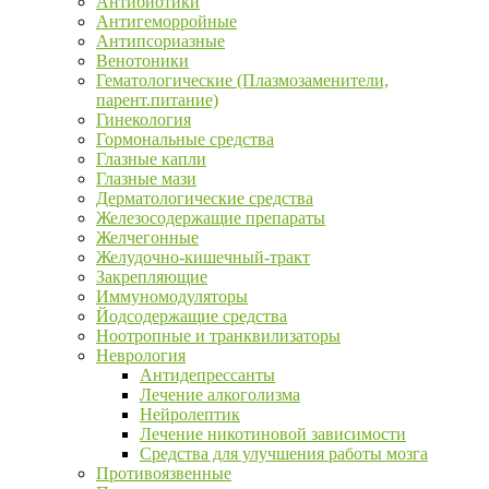
Антибиотики
Антигеморройные
Антипсориазные
Венотоники
Гематологические (Плазмозаменители,
парент.питание)
Гинекология
Гормональные средства
Глазные капли
Глазные мази
Дерматологические средства
Железосодержащие препараты
Желчегонные
Желудочно-кишечный-тракт
Закрепляющие
Иммуномодуляторы
Йодсодержащие средства
Ноотропные и транквилизаторы
Неврология
Антидепрессанты
Лечение алкоголизма
Нейролептик
Лечение никотиновой зависимости
Средства для улучшения работы мозга
Противоязвенные