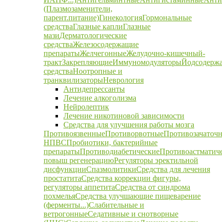
(Плазмозаменители,
парент.питание)
Гинекология
Гормональные
средства
Глазные капли
Глазные
мази
Дерматологические
средства
Железосодержащие
препараты
Желчегонные
Желудочно-кишечный-
тракт
Закрепляющие
Иммуномодуляторы
Йодсодерж
средства
Ноотропные и
транквилизаторы
Неврология
Антидепрессанты
Лечение алкоголизма
Нейролептик
Лечение никотиновой зависимости
Средства для улучшения работы мозга
Противоязвенные
Противорвотные
Противозачаточ
НПВС
Пробиотики, бактерийные
препараты
Противодиабетические
Противоастматич
повыш регенерацию
Регуляторы эректильной
дисфункции
Спазмолитики
Средства для лечения
простатита
Средства коррекции фигуры,
регуляторы аппетита
Средства от синдрома
похмелья
Средства улучшающие пищеварение
(ферменты...)
Слабительные и
ветрогонные
Седативные и снотворные