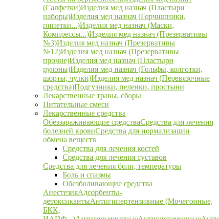
(Салфетки)
Изделия мед назнач (Пластыри
наборы)
Изделия мед назнач (Горчишники,
пипетки...)
Изделия мед назнач (Маски,
Компрессы...)
Изделия мед назнач (Презервативы
№3)
Изделия мед назнач (Презервативы
№12)
Изделия мед назнач (Презервативы
прочие)
Изделия мед назнач (Пластыри
рулоны)
Изделия мед назнач (Гольфы, колготки,
шорты, чулки)
Изделия мед назнач (Перевязочные
средства)
Подгузники, пеленки, простыни
Лекарственные травы, сборы
Питательные смеси
Лекарственные средства
Обеззараживающие средства
Средства для лечения
болезней крови
Средства для нормализации
обмена веществ
Средства для лечения костей
Средства для лечения суставов
Средства для лечения боли, температуры
Боль и спазмы
Обезболивающие средства
Анестезия
Адсорбенты-
детоксиканты
Антигипертензивные (Мочегонные,
БКК,
ИАПФ...)
Антигельминтные
Антигистаминные
Анти