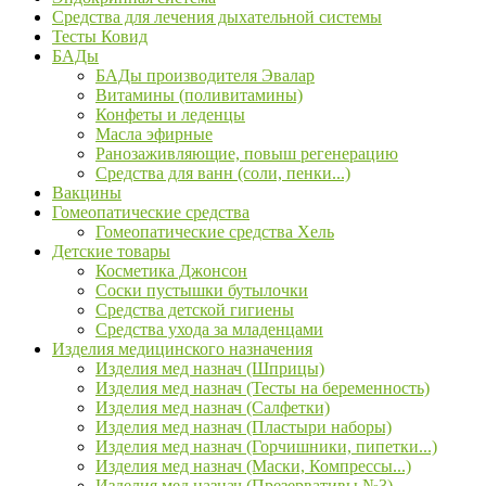
Средства для лечения дыхательной системы
Тесты Ковид
БАДы
БАДы производителя Эвалар
Витамины (поливитамины)
Конфеты и леденцы
Масла эфирные
Ранозаживляющие, повыш регенерацию
Средства для ванн (соли, пенки...)
Вакцины
Гомеопатические средства
Гомеопатические средства Хель
Детские товары
Косметика Джонсон
Соски пустышки бутылочки
Средства детской гигиены
Средства ухода за младенцами
Изделия медицинского назначения
Изделия мед назнач (Шприцы)
Изделия мед назнач (Тесты на беременность)
Изделия мед назнач (Салфетки)
Изделия мед назнач (Пластыри наборы)
Изделия мед назнач (Горчишники, пипетки...)
Изделия мед назнач (Маски, Компрессы...)
Изделия мед назнач (Презервативы №3)