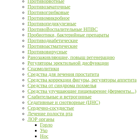
Противорвотные
Противозачаточные
Противогрибковые
Противомикробное
Противопедикулезные
ПротивоВоспалительные НПВС
Пробиотики, бактерийные препараты
Противодиабетические
Противоастматические
Противовирусные
Ранозаживляющие, повыш регенерацию
Регуляторы эректильной дисфункции
Спазмолитики
Средства для лечения простатита
Средства коррекции фигуры, регуляторы аппетита
Средства от синдрома похмелья
Средства улучшающие пищеварение (ферменты...)
Слабительные и ветрогонные
Седативные и снотворные (ЦНС)
Сердечно-сосудистые
Лечение полости рта
ЛОР органы
Горло
Ухо
Нос