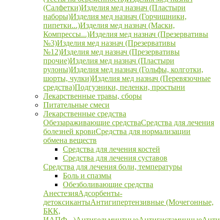
(Салфетки)
Изделия мед назнач (Пластыри
наборы)
Изделия мед назнач (Горчишники,
пипетки...)
Изделия мед назнач (Маски,
Компрессы...)
Изделия мед назнач (Презервативы
№3)
Изделия мед назнач (Презервативы
№12)
Изделия мед назнач (Презервативы
прочие)
Изделия мед назнач (Пластыри
рулоны)
Изделия мед назнач (Гольфы, колготки,
шорты, чулки)
Изделия мед назнач (Перевязочные
средства)
Подгузники, пеленки, простыни
Лекарственные травы, сборы
Питательные смеси
Лекарственные средства
Обеззараживающие средства
Средства для лечения
болезней крови
Средства для нормализации
обмена веществ
Средства для лечения костей
Средства для лечения суставов
Средства для лечения боли, температуры
Боль и спазмы
Обезболивающие средства
Анестезия
Адсорбенты-
детоксиканты
Антигипертензивные (Мочегонные,
БКК,
ИАПФ...)
Антигельминтные
Антигистаминные
Анти