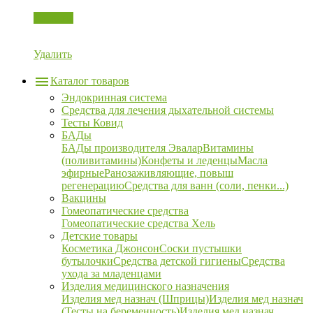
Корзина
Удалить
Каталог товаров
Эндокринная система
Средства для лечения дыхательной системы
Тесты Ковид
БАДы
БАДы производителя Эвалар
Витамины
(поливитамины)
Конфеты и леденцы
Масла
эфирные
Ранозаживляющие, повыш
регенерацию
Средства для ванн (соли, пенки...)
Вакцины
Гомеопатические средства
Гомеопатические средства Хель
Детские товары
Косметика Джонсон
Соски пустышки
бутылочки
Средства детской гигиены
Средства
ухода за младенцами
Изделия медицинского назначения
Изделия мед назнач (Шприцы)
Изделия мед назнач
(Тесты на беременность)
Изделия мед назнач