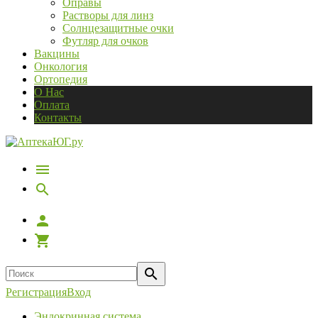
Оправы
Растворы для линз
Солнцезащитные очки
Футляр для очков
Вакцины
Онкология
Ортопедия
О Нас
Оплата
Контакты
Регистрация
Вход
Эндокринная система