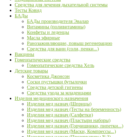
Средства для лечения дыхательной системы
Тесты Ковид
БАДы
БАДы производителя Эвалар
Витамины (поливитамины)
Конфеты и леденцы
Масла эфирные
Ранозаживляющие, повыш регенерацию
Средства для ванн (соли, пенки...)
Вакцины
Гомеопатические средства
Гомеопатические средства Хель
Детские товары
Косметика Джонсон
Соски пустышки бутылочки
Средства детской гигиены
Средства ухода за младенцами
Изделия медицинского назначения
Изделия мед назнач (Шприцы)
Изделия мед назнач (Тесты на беременность)
Изделия мед назнач (Салфетки)
Изделия мед назнач (Пластыри наборы)
Изделия мед назнач (Горчишники, пипетки...)
Изделия мед назнач (Маски, Компрессы...)
Изделия мед назнач (Презервативы №3)