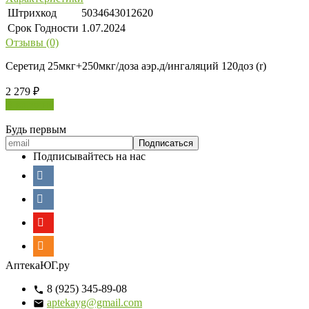
Штрихкод
5034643012620
Срок Годности
1.07.2024
Отзывы (0)
Серетид 25мкг+250мкг/доза аэр.д/ингаляций 120доз (r)
2 279
₽
В корзину
Будь первым
Подписывайтесь на нас
АптекаЮГ.ру
8 (925) 345-89-08
aptekayg@gmail.com