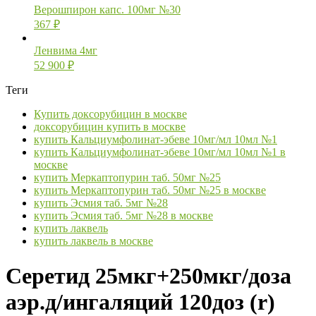
Верошпирон капс. 100мг №30
367
₽
Ленвима 4мг
52 900
₽
Теги
Купить доксорубицин в москве
доксорубицин купить в москве
купить Кальциумфолинат-эбеве 10мг/мл 10мл №1
купить Кальциумфолинат-эбеве 10мг/мл 10мл №1 в
москве
купить Меркаптопурин таб. 50мг №25
купить Меркаптопурин таб. 50мг №25 в москве
купить Эсмия таб. 5мг №28
купить Эсмия таб. 5мг №28 в москве
купить лаквель
купить лаквель в москве
Серетид 25мкг+250мкг/доза
аэр.д/ингаляций 120доз (r)