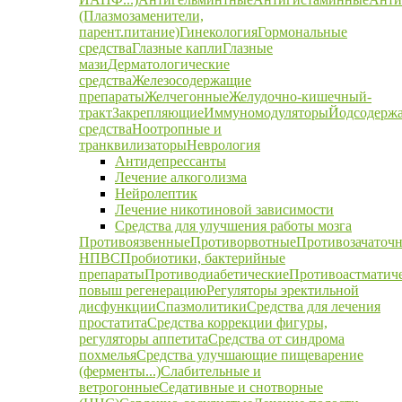
(Плазмозаменители,
парент.питание)
Гинекология
Гормональные
средства
Глазные капли
Глазные
мази
Дерматологические
средства
Железосодержащие
препараты
Желчегонные
Желудочно-кишечный-
тракт
Закрепляющие
Иммуномодуляторы
Йодсодерж
средства
Ноотропные и
транквилизаторы
Неврология
Антидепрессанты
Лечение алкоголизма
Нейролептик
Лечение никотиновой зависимости
Средства для улучшения работы мозга
Противоязвенные
Противорвотные
Противозачаточ
НПВС
Пробиотики, бактерийные
препараты
Противодиабетические
Противоастматич
повыш регенерацию
Регуляторы эректильной
дисфункции
Спазмолитики
Средства для лечения
простатита
Средства коррекции фигуры,
регуляторы аппетита
Средства от синдрома
похмелья
Средства улучшающие пищеварение
(ферменты...)
Слабительные и
ветрогонные
Седативные и снотворные