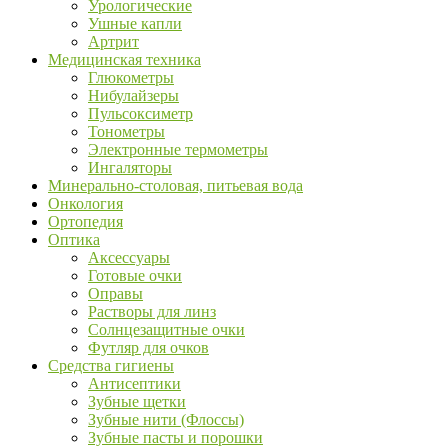
Урологические
Ушные капли
Артрит
Медицинская техника
Глюкометры
Нибулайзеры
Пульсоксиметр
Тонометры
Электронные термометры
Ингаляторы
Минерально-столовая, питьевая вода
Онкология
Ортопедия
Оптика
Аксессуары
Готовые очки
Оправы
Растворы для линз
Солнцезащитные очки
Футляр для очков
Средства гигиены
Антисептики
Зубные щетки
Зубные нити (Флоссы)
Зубные пасты и порошки