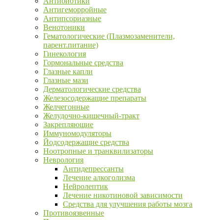
Антибиотики
Антигеморройные
Антипсориазные
Венотоники
Гематологические (Плазмозаменители,
парент.питание)
Гинекология
Гормональные средства
Глазные капли
Глазные мази
Дерматологические средства
Железосодержащие препараты
Желчегонные
Желудочно-кишечный-тракт
Закрепляющие
Иммуномодуляторы
Йодсодержащие средства
Ноотропные и транквилизаторы
Неврология
Антидепрессанты
Лечение алкоголизма
Нейролептик
Лечение никотиновой зависимости
Средства для улучшения работы мозга
Противоязвенные