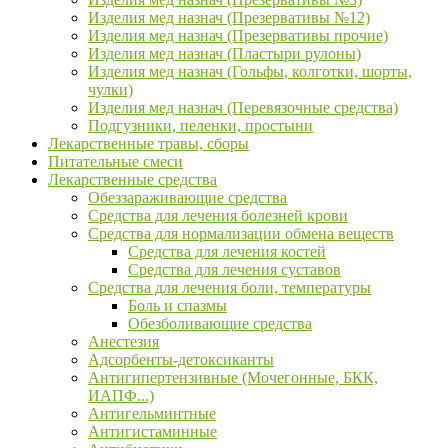
Изделия мед назнач (Презервативы №12)
Изделия мед назнач (Презервативы прочие)
Изделия мед назнач (Пластыри рулоны)
Изделия мед назнач (Гольфы, колготки, шорты,
чулки)
Изделия мед назнач (Перевязочные средства)
Подгузники, пеленки, простыни
Лекарственные травы, сборы
Питательные смеси
Лекарственные средства
Обеззараживающие средства
Средства для лечения болезней крови
Средства для нормализации обмена веществ
Средства для лечения костей
Средства для лечения суставов
Средства для лечения боли, температуры
Боль и спазмы
Обезболивающие средства
Анестезия
Адсорбенты-детоксиканты
Антигипертензивные (Мочегонные, БКК,
ИАПФ...)
Антигельминтные
Антигистаминные