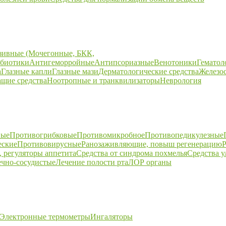
зивные (Мочегонные, БКК,
биотики
Антигеморройные
Антипсориазные
Венотоники
Гематол
а
Глазные капли
Глазные мази
Дерматологические средства
Железо
щие средства
Ноотропные и транквилизаторы
Неврология
ные
Противогрибковые
Противомикробное
Противопедикулезные
еские
Противовирусные
Ранозаживляющие, повыш регенерацию
Р
 регуляторы аппетита
Средства от синдрома похмелья
Средства 
ечно-сосудистые
Лечение полости рта
ЛОР органы
Электронные термометры
Ингаляторы