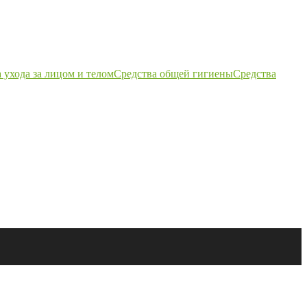
 ухода за лицом и телом
Средства общей гигиены
Средства