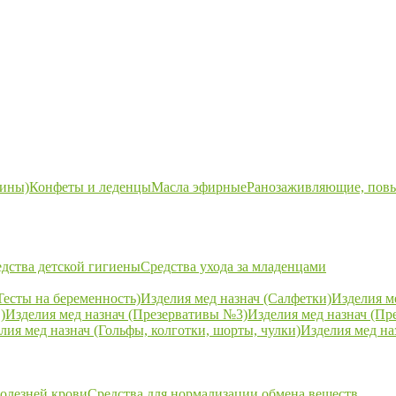
ины)
Конфеты и леденцы
Масла эфирные
Ранозаживляющие, пов
дства детской гигиены
Средства ухода за младенцами
Тесты на беременность)
Изделия мед назнач (Салфетки)
Изделия м
)
Изделия мед назнач (Презервативы №3)
Изделия мед назнач (Пр
лия мед назнач (Гольфы, колготки, шорты, чулки)
Изделия мед на
болезней крови
Средства для нормализации обмена веществ