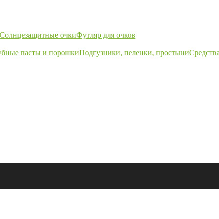
Солнцезащитные очки
Футляр для очков
убные пасты и порошки
Подгузники, пеленки, простыни
Средства