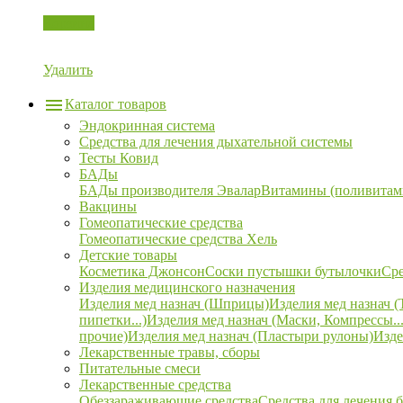
Корзина
Удалить
Каталог товаров
Эндокринная система
Средства для лечения дыхательной системы
Тесты Ковид
БАДы
БАДы производителя Эвалар
Витамины (поливитам
Вакцины
Гомеопатические средства
Гомеопатические средства Хель
Детские товары
Косметика Джонсон
Соски пустышки бутылочки
Сре
Изделия медицинского назначения
Изделия мед назнач (Шприцы)
Изделия мед назнач (
пипетки...)
Изделия мед назнач (Маски, Компрессы...
прочие)
Изделия мед назнач (Пластыри рулоны)
Изде
Лекарственные травы, сборы
Питательные смеси
Лекарственные средства
Обеззараживающие средства
Средства для лечения 