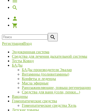
Регистрация
Вход
Эндокринная система
Средства для лечения дыхательной системы
Тесты Ковид
БАДы
БАДы производителя Эвалар
Витамины (поливитамины)
Конфеты и леденцы
Масла эфирные
Ранозаживляющие, повыш регенерацию
Средства для ванн (соли, пенки...)
Вакцины
Гомеопатические средства
Гомеопатические средства Хель
Детские товары