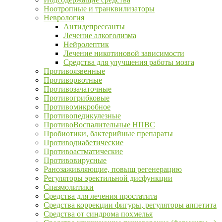
Ноотропные и транквилизаторы
Неврология
Антидепрессанты
Лечение алкоголизма
Нейролептик
Лечение никотиновой зависимости
Средства для улучшения работы мозга
Противоязвенные
Противорвотные
Противозачаточные
Противогрибковые
Противомикробное
Противопедикулезные
ПротивоВоспалительные НПВС
Пробиотики, бактерийные препараты
Противодиабетические
Противоастматические
Противовирусные
Ранозаживляющие, повыш регенерацию
Регуляторы эректильной дисфункции
Спазмолитики
Средства для лечения простатита
Средства коррекции фигуры, регуляторы аппетита
Средства от синдрома похмелья