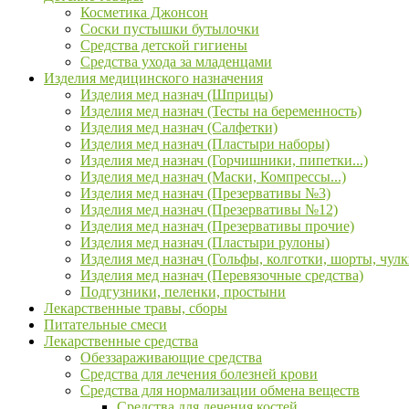
Косметика Джонсон
Соски пустышки бутылочки
Средства детской гигиены
Средства ухода за младенцами
Изделия медицинского назначения
Изделия мед назнач (Шприцы)
Изделия мед назнач (Тесты на беременность)
Изделия мед назнач (Салфетки)
Изделия мед назнач (Пластыри наборы)
Изделия мед назнач (Горчишники, пипетки...)
Изделия мед назнач (Маски, Компрессы...)
Изделия мед назнач (Презервативы №3)
Изделия мед назнач (Презервативы №12)
Изделия мед назнач (Презервативы прочие)
Изделия мед назнач (Пластыри рулоны)
Изделия мед назнач (Гольфы, колготки, шорты, чулк
Изделия мед назнач (Перевязочные средства)
Подгузники, пеленки, простыни
Лекарственные травы, сборы
Питательные смеси
Лекарственные средства
Обеззараживающие средства
Средства для лечения болезней крови
Средства для нормализации обмена веществ
Средства для лечения костей