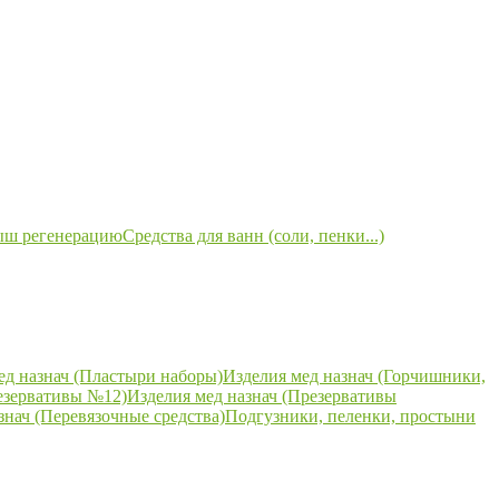
ыш регенерацию
Средства для ванн (соли, пенки...)
ед назнач (Пластыри наборы)
Изделия мед назнач (Горчишники,
езервативы №12)
Изделия мед назнач (Презервативы
знач (Перевязочные средства)
Подгузники, пеленки, простыни