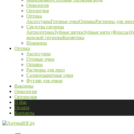
Онкология
Ортопедия
Оптика
Аксессуары
Готовые очки
Оправы
Растворы для линз
Средства гигиены
Антисептики
Зубные щетки
Зубные нити (Флоссы)
З
женской гигиены
Косметика
Ножницы
Оптика
Аксессуары
Готовые очки
Оправы
Растворы для линз
Солнцезащитные очки
Футляр для очков
Вакцины
Онкология
Ортопедия
О Нас
Оплата
Контакты