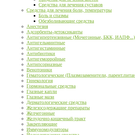
Средства для лечения суставов
Средства для лечения боли, температуры
Боль и спазмы
Обезболивающие средства
Анестезия
Адсорбенты-детоксиканты
Антигипертензивные (Мочегонные, БКК, ИАПФ...)
Антигельминтные
Антигистаминные
Антибиотики
Антигеморройные
Антипсориазные
Венотоники
Гематологические (Плазмозаменители, парент.пита
Гинекология
Гормональные средства
Глазные капли
Глазные мази
Дерматологические средства
Железосодержащие препараты
Желчегонные
Желудочно-кишечный-тракт
Закрепляющие
Иммуномодуляторы
Йодсодержащие средства