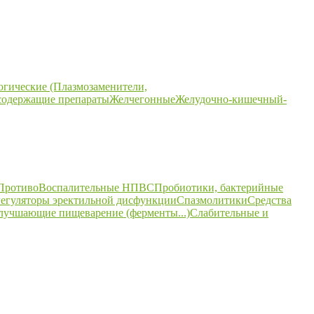
огические (Плазмозаменители,
содержащие препараты
Желчегонные
Желудочно-кишечный-
ПротивоВоспалительные НПВС
Пробиотики, бактерийные
егуляторы эректильной дисфункции
Спазмолитики
Средства
улучшающие пищеварение (ферменты...)
Слабительные и