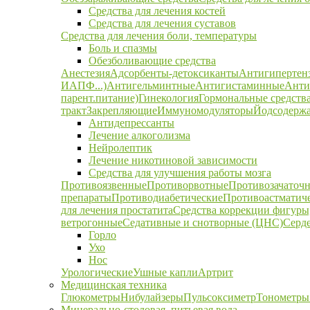
Средства для лечения костей
Средства для лечения суставов
Средства для лечения боли, температуры
Боль и спазмы
Обезболивающие средства
Анестезия
Адсорбенты-детоксиканты
Антигипертен
ИАПФ...)
Антигельминтные
Антигистаминные
Анти
парент.питание)
Гинекология
Гормональные средств
тракт
Закрепляющие
Иммуномодуляторы
Йодсодержа
Антидепрессанты
Лечение алкоголизма
Нейролептик
Лечение никотиновой зависимости
Средства для улучшения работы мозга
Противоязвенные
Противорвотные
Противозачаточ
препараты
Противодиабетические
Противоастматич
для лечения простатита
Средства коррекции фигуры,
ветрогонные
Седативные и снотворные (ЦНС)
Серд
Горло
Ухо
Нос
Урологические
Ушные капли
Артрит
Медицинская техника
Глюкометры
Нибулайзеры
Пульсоксиметр
Тонометры
Минерально-столовая, питьевая вода