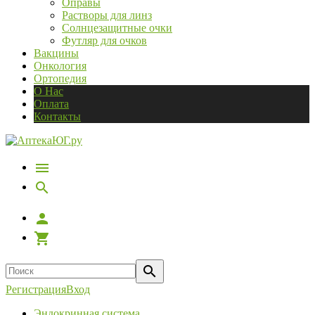
Оправы
Растворы для линз
Солнцезащитные очки
Футляр для очков
Вакцины
Онкология
Ортопедия
О Нас
Оплата
Контакты
Регистрация
Вход
Эндокринная система