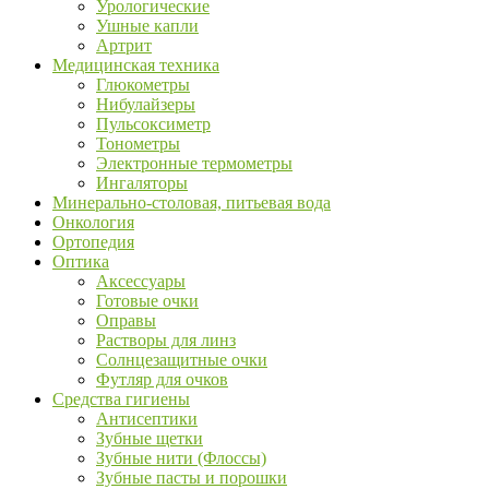
Урологические
Ушные капли
Артрит
Медицинская техника
Глюкометры
Нибулайзеры
Пульсоксиметр
Тонометры
Электронные термометры
Ингаляторы
Минерально-столовая, питьевая вода
Онкология
Ортопедия
Оптика
Аксессуары
Готовые очки
Оправы
Растворы для линз
Солнцезащитные очки
Футляр для очков
Средства гигиены
Антисептики
Зубные щетки
Зубные нити (Флоссы)
Зубные пасты и порошки