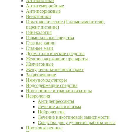
Антибиотики
Антигеморройные
Антипсориазные
Венотоники
Гематологические (Плазмозаменители,
парент.питание)
Гинекология
Гормональные средства
Глазные капли
Глазные мази
Дерматологические средства
Железосодержащие препараты
Желчегонные
Желудочно-кишечный-тракт
Закрепляющие
Иммуномодуляторы
Йодсодержащие средства
Ноотропные и транквилизаторы
Неврология
Антидепрессанты
Лечение алкоголизма
Нейролептик
Лечение никотиновой зависимости
Средства для улучшения работы мозга
Противоязвенные