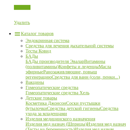
Корзина
Удалить
Каталог товаров
Эндокринная система
Средства для лечения дыхательной системы
Тесты Ковид
БАДы
БАДы производителя Эвалар
Витамины
(поливитамины)
Конфеты и леденцы
Масла
эфирные
Ранозаживляющие, повыш
регенерацию
Средства для ванн (соли, пенки...)
Вакцины
Гомеопатические средства
Гомеопатические средства Хель
Детские товары
Косметика Джонсон
Соски пустышки
бутылочки
Средства детской гигиены
Средства
ухода за младенцами
Изделия медицинского назначения
Изделия мед назнач (Шприцы)
Изделия мед назнач
(Тесты на беременность)
Изделия мед назнач