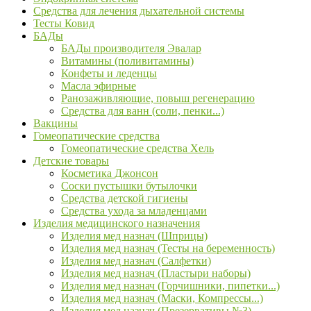
Средства для лечения дыхательной системы
Тесты Ковид
БАДы
БАДы производителя Эвалар
Витамины (поливитамины)
Конфеты и леденцы
Масла эфирные
Ранозаживляющие, повыш регенерацию
Средства для ванн (соли, пенки...)
Вакцины
Гомеопатические средства
Гомеопатические средства Хель
Детские товары
Косметика Джонсон
Соски пустышки бутылочки
Средства детской гигиены
Средства ухода за младенцами
Изделия медицинского назначения
Изделия мед назнач (Шприцы)
Изделия мед назнач (Тесты на беременность)
Изделия мед назнач (Салфетки)
Изделия мед назнач (Пластыри наборы)
Изделия мед назнач (Горчишники, пипетки...)
Изделия мед назнач (Маски, Компрессы...)
Изделия мед назнач (Презервативы №3)