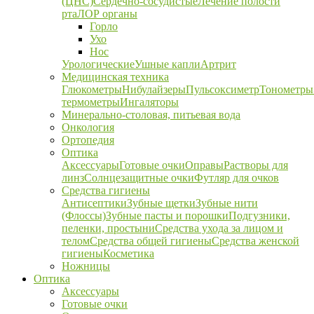
(ЦНС)
Сердечно-сосудистые
Лечение полости
рта
ЛОР органы
Горло
Ухо
Нос
Урологические
Ушные капли
Артрит
Медицинская техника
Глюкометры
Нибулайзеры
Пульсоксиметр
Тонометры
термометры
Ингаляторы
Минерально-столовая, питьевая вода
Онкология
Ортопедия
Оптика
Аксессуары
Готовые очки
Оправы
Растворы для
линз
Солнцезащитные очки
Футляр для очков
Средства гигиены
Антисептики
Зубные щетки
Зубные нити
(Флоссы)
Зубные пасты и порошки
Подгузники,
пеленки, простыни
Средства ухода за лицом и
телом
Средства общей гигиены
Средства женской
гигиены
Косметика
Ножницы
Оптика
Аксессуары
Готовые очки