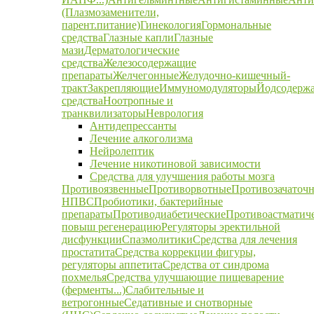
(Плазмозаменители,
парент.питание)
Гинекология
Гормональные
средства
Глазные капли
Глазные
мази
Дерматологические
средства
Железосодержащие
препараты
Желчегонные
Желудочно-кишечный-
тракт
Закрепляющие
Иммуномодуляторы
Йодсодерж
средства
Ноотропные и
транквилизаторы
Неврология
Антидепрессанты
Лечение алкоголизма
Нейролептик
Лечение никотиновой зависимости
Средства для улучшения работы мозга
Противоязвенные
Противорвотные
Противозачаточ
НПВС
Пробиотики, бактерийные
препараты
Противодиабетические
Противоастматич
повыш регенерацию
Регуляторы эректильной
дисфункции
Спазмолитики
Средства для лечения
простатита
Средства коррекции фигуры,
регуляторы аппетита
Средства от синдрома
похмелья
Средства улучшающие пищеварение
(ферменты...)
Слабительные и
ветрогонные
Седативные и снотворные