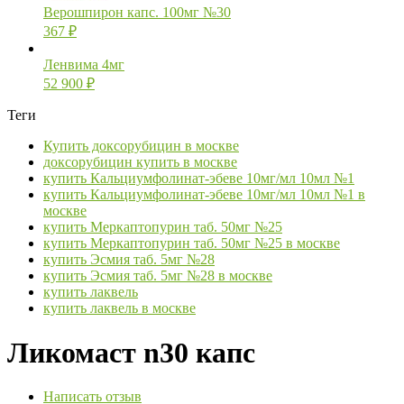
Верошпирон капс. 100мг №30
367
₽
Ленвима 4мг
52 900
₽
Теги
Купить доксорубицин в москве
доксорубицин купить в москве
купить Кальциумфолинат-эбеве 10мг/мл 10мл №1
купить Кальциумфолинат-эбеве 10мг/мл 10мл №1 в
москве
купить Меркаптопурин таб. 50мг №25
купить Меркаптопурин таб. 50мг №25 в москве
купить Эсмия таб. 5мг №28
купить Эсмия таб. 5мг №28 в москве
купить лаквель
купить лаквель в москве
Ликомаст n30 капс
Написать отзыв