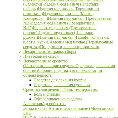
(Салфетки)
Изделия мед назнач (Пластыри
наборы)
Изделия мед назнач (Горчишники,
пипетки...)
Изделия мед назнач (Маски,
Компрессы...)
Изделия мед назнач (Презервативы
№3)
Изделия мед назнач (Презервативы
№12)
Изделия мед назнач (Презервативы
прочие)
Изделия мед назнач (Пластыри
рулоны)
Изделия мед назнач (Гольфы, колготки,
шорты, чулки)
Изделия мед назнач (Перевязочные
средства)
Подгузники, пеленки, простыни
Лекарственные травы, сборы
Питательные смеси
Лекарственные средства
Обеззараживающие средства
Средства для лечения
болезней крови
Средства для нормализации
обмена веществ
Средства для лечения костей
Средства для лечения суставов
Средства для лечения боли, температуры
Боль и спазмы
Обезболивающие средства
Анестезия
Адсорбенты-
детоксиканты
Антигипертензивные (Мочегонные,
БКК,
ИАПФ...)
Антигельминтные
Антигистаминные
Анти