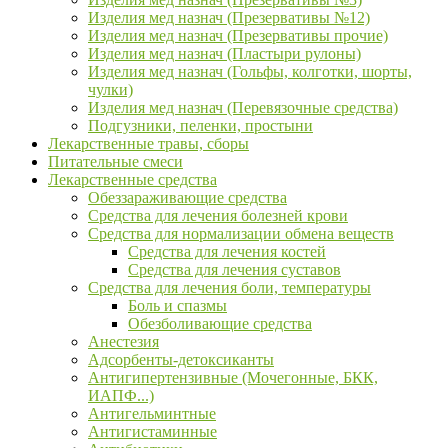
Изделия мед назнач (Презервативы №12)
Изделия мед назнач (Презервативы прочие)
Изделия мед назнач (Пластыри рулоны)
Изделия мед назнач (Гольфы, колготки, шорты,
чулки)
Изделия мед назнач (Перевязочные средства)
Подгузники, пеленки, простыни
Лекарственные травы, сборы
Питательные смеси
Лекарственные средства
Обеззараживающие средства
Средства для лечения болезней крови
Средства для нормализации обмена веществ
Средства для лечения костей
Средства для лечения суставов
Средства для лечения боли, температуры
Боль и спазмы
Обезболивающие средства
Анестезия
Адсорбенты-детоксиканты
Антигипертензивные (Мочегонные, БКК,
ИАПФ...)
Антигельминтные
Антигистаминные