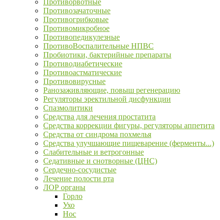
Противорвотные
Противозачаточные
Противогрибковые
Противомикробное
Противопедикулезные
ПротивоВоспалительные НПВС
Пробиотики, бактерийные препараты
Противодиабетические
Противоастматические
Противовирусные
Ранозаживляющие, повыш регенерацию
Регуляторы эректильной дисфункции
Спазмолитики
Средства для лечения простатита
Средства коррекции фигуры, регуляторы аппетита
Средства от синдрома похмелья
Средства улучшающие пищеварение (ферменты...)
Слабительные и ветрогонные
Седативные и снотворные (ЦНС)
Сердечно-сосудистые
Лечение полости рта
ЛОР органы
Горло
Ухо
Нос